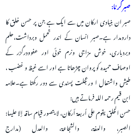
صبرکرنا:
صبر ان بنیادی ارکان میں سے ایک ہے جن پر حسن خلق کا
دارومدار ہے۔صبر انسان کے اندر تحمل وبرداشت،حلم
وبردباری، خوش مزاجی ونرم خوئی اور عفوودرگزر کے
اوصاف حمیدہ کو پروان چڑھاتا ہے اور اسے غیظ و غضب ،
طیش واشتعال ا ورعجلت پسندی سے دور رکھتا ہے۔علامہ
ابن قیم رحمہ اللہ فرماتے ہیں:
حسن الخلق يقوم على أربعة أركان، لا يتصور قيام ساقه إلا عليها:
الصبر، والعفة، والشجاعۃ، والعدل (مدارج