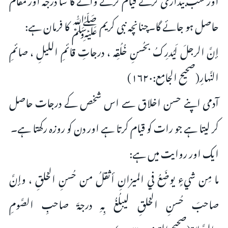
حاصل ہو جائے گا۔چنانچہ نبی کریم ﷺ کا فرمان ہے:
إنَّ الرجلَ لَيُدرِكُ بحُسنِ خُلُقِه ، درجاتِ قائمِ الليلِ ، صائمِ
النَّهارِ(صحيح الجامع:۱۶۲۰)
آدمی اپنے حسن اخلاق سے اس شخص کے درجات حاصل
کر لیتا ہے جو رات کو قیام کرتا ہے اور دن کو روزہ رکھتا ہے۔
ایک اور روایت میں ہے:
ما مِن شيءٍ يوضَعُ في الميزانِ أثقلُ من حُسنِ الخلقِ ، وإنَّ
صاحبَ حُسنِ الخلقِ ليبلُغُ بِهِ درجةَ صاحبِ الصَّومِ