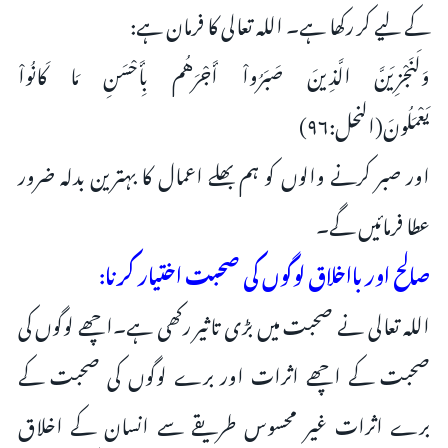
کے لیے کر رکھا ہے۔ اللہ تعالی کا فرمان ہے:
وَلَنَجْزِيَنَّ الَّذِينَ صَبَرُواْ أَجْرَهُم بِأَحْسَنِ مَا كَانُواْ
يَعْمَلُونَ(النحل:۹۶)
اور صبر کرنے والوں کو ہم بھلے اعمال کا بہترین بدلہ ضرور
عطا فرمائیں گے۔
صالح اور بااخلاق لوگوں کی صحبت اختیار کرنا:
اللہ تعالی نے صحبت میں بڑی تاثیر رکھی ہے۔اچھے لوگوں کی
صحبت کے اچھے اثرات اور برے لوگوں کی صحبت کے
برے اثرات غیر محسوس طریقے سے انسان کے اخلاق