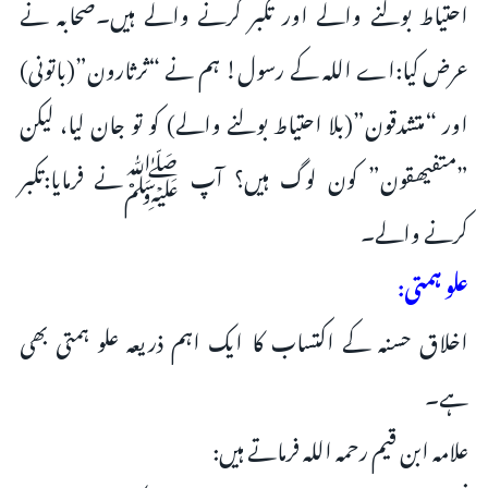
احتیاط بولنے والے اور تکبر کرنے والے ہیں۔صحابہ نے
عرض کیا:اے اللہ کے رسول! ہم نے “ثرثارون”(باتونی)
اور “متشدقون”(بلا احتیاط بولنے والے) کو تو جان لیا، لیکن
”متفیھقون” کون لوگ ہیں؟ آپ ﷺنے فرمایا:تکبر
کرنے والے۔
علو ہمتی:
اخلاق حسنہ کے اکتساب کا ایک اہم ذریعہ علو ہمتی بھی
ہے۔
علامہ ابن قیم رحمہ اللہ فرماتے ہیں: