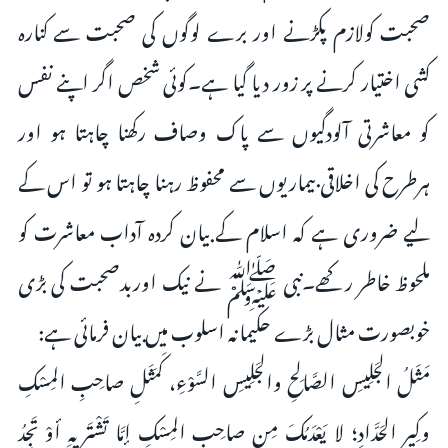
صحبت کولازم پکڑنے اور برے لوگوں کی صحبت سے کنارہ
کشی اختیار کرنے پر زور دیا گیا ہے۔کوئی شخص اگر اپنے نفس
کو معاشرتی آلودگیوں سے پاک وصاف رکھنا چاہتا ہو اور
ہرطرح کی اخلاقی بیماریوں سے محفوظ رہنا چاہتا ہو تو اس کے
لیے ضروری ہے کہ اسلام کے بیان کردہ آداب معاشرت کو
ملحوظ خاطر رکھے۔نبی ﷺ نے نیک اوربدصحبت کی بڑی
خوبصورت مثال بڑے حکیمانہ اسلوب میں بیان فرمائی ہے:
مَثَلُ الجَلِيسِ الصَّالِحِ والجَلِيسِ السَّوْءِ، كَمَثَلِ صاحِبِ المِسْكِ
وكِيرِ الحَدَّادِ؛ لا يَعْدَمُكَ مِن صاحِبِ المِسْكِ إمَّا تَشْتَرِيهِ أوْ تَجِدُ