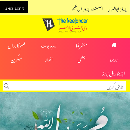
ایڈیٹر: ابوالمیزان
اسسٹنٹ ایڈیٹر: ابن کلیم
LANGUAGE ⊽
منظرنما
زمرہ جات
قلم کارواں
روبرو
چٹھی
اخبار
میگزین
ایڈیٹوریل بورڈ