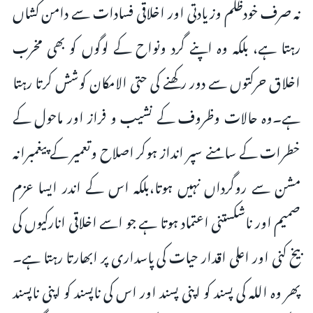
نہ صرف خودظلم وزیادتی اور اخلاقی فسادات سے دامن کشاں
رہتا ہے، بلکہ وہ اپنے گرد ونواح کے لوگوں کو بھی مخرب
اخلاق حرکتوں سے دور رکھنے کی حتی الامکان کوشش کرتا رہتا
ہے۔وہ حالات وظروف کے نشیب و فراز اور ماحول کے
خطرات کے سامنے سپر انداز ہوکر اصلاح وتعمیر کے پیغمبرانہ
مشن سے روگرداں نہیں ہوتا،بلکہ اس کے اندر ایسا عزم
صمیم اور ناشکستنی اعتماد ہوتا ہے جو اسے اخلاقی انارکیوں کی
بیخ کنی اور اعلی اقدار حیات کی پاسداری پر ابھارتا رہتا ہے۔
پھر وہ اللہ کی پسند کو اپنی پسند اور اس کی ناپسند کو اپنی ناپسند