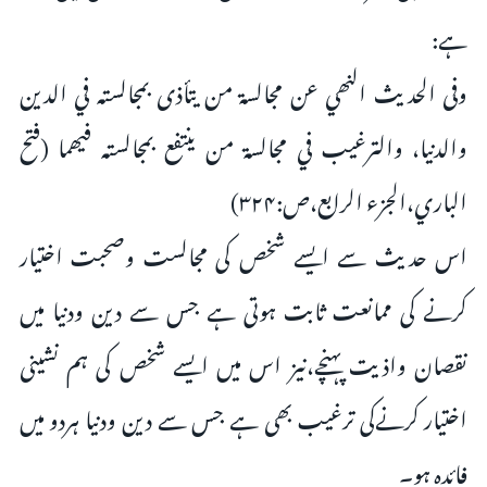
ہے:
وفی الحدیث النھي عن مجالسة من يتأذى بمجالسته في الدين
والدنيا، والترغيب في مجالسة من ينتفع بمجالسته فيھما (فتح
الباري،الجزء الرابع،ص:۳۲۴)
اس حديث سے ايسے شخص کی مجالست وصحبت اختیار
کرنے کی ممانعت ثابت ہوتی ہے جس سے دین ودنیا میں
نقصان واذیت پہنچے،نیز اس میں ایسے شخص کی ہم نشینی
اختیار کرنےکی ترغیب بھی ہے جس سے دین ودنیا ہردو میں
فائدہ ہو۔