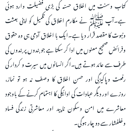
کتاب وسنت میں اخلاق حسنہ کی بڑی فضیلت وارد ہوئی
ہے۔آپ ﷺ نے مکارم اخلاق کی تکمیل کو اپنی بعثت
ونبوت کا مقصد قرار دیا ہے۔ایک با اخلاق آدمی ہی وہ حقوق
وفرائض صحیح معنوں میں ادا کر سکتا ہے جو بندوں پر بندوں کی
طرف سے عائد ہوتے ہیں۔اگر انسانوں میں سیرت و کردار کی
رفعت وپاکیزگی اور حسن اخلاق کا وصف نہ ہو تو نماز،
روزے اور دیگر عبادات کی ادائیگی کا اہتمام کرنے کے باوجود
معاشرے میں امن وسکون ناپید اور معاشرتی زندگی فساد
وخلفشار سے دو چار ہوگی۔