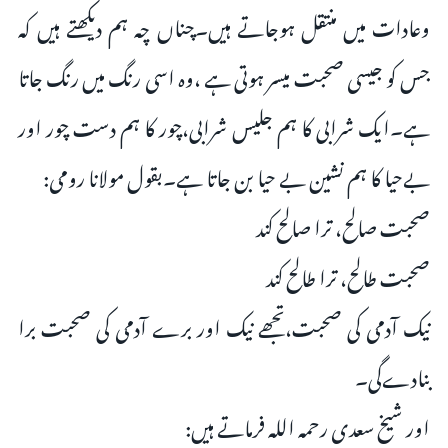
وعادات میں منتقل ہوجاتے ہیں۔چناں چہ ہم دیکھتے ہیں کہ
جس کو جیسی صحبت میسر ہوتی ہے ،وہ اسی رنگ میں رنگ جاتا
ہے۔ایک شرابی کا ہم جلیس شرابی،چور کا ہم دست چور اور
بےحیا کا ہم نشین بے حیا بن جاتا ہے۔بقول مولانا رومی:
صحبت صالح، ترا صالح کند
صحبت طالح، ترا طالح کند
نیک آدمی کی صحبت،تجھے نیک اور برے آدمی کی صحبت برا
بنادےگی۔
اور شیخ سعدی رحمہ اللہ فرماتے ہیں: