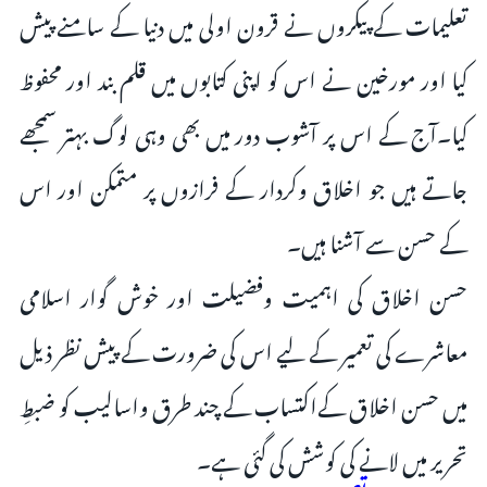
تعلیمات کے پیکروں نے قرون اولی میں دنیا کے سامنے پیش
کیا اور مورخین نے اس کو اپنی کتابوں میں قلم بند اور محفوظ
کیا۔آج کے اس پر آشوب دور میں بھی وہی لوگ بہتر سمجھے
جاتے ہیں جو اخلاق وکردار کے فرازوں پر متمکن اور اس
کے حسن سے آشنا ہیں۔
حسن اخلاق کی اہمیت وفضیلت اور خوش گوار اسلامی
معاشرے کی تعمیر کے لیے اس کی ضرورت کے پیش نظر ذیل
میں حسن اخلاق کےاکتساب کے چند طرق واسالیب کو ضبطِ
تحریر میں لانے کی کوشش کی گئی ہے۔