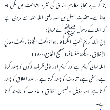
بنا کر بے محابا مکارم اخلاق کی نشرو اشاعت میں مگن ہو
جاتاہے۔حضرت سہل بن سعد رضی اللہ عنہ سے مروی ہے
کہ اللہ کے رسول ﷺ نے فرمایا:
إنَّ اللهَ كريمٌ يُحبُّ الكُرَماءَ ، جوادٌ يُحبُّ الجَوَدَةَ ، يُحبُّ معاليَ
الأخلاقِ ، و يكرَهُ سَفْسافَها(صحیح الجامع:۱۸۰۰)
اللہ تعالی کریم ہےاور کریم اور عالی ظرف لوگوں کو پسند کرتا
ہے۔سخی ہے،سخاوت کو پسند کرتا ہے ۔ بلند اخلاق کو پسند
کرتا ہے اور رذیل وخسیس اخلاق و عادات کو ناپسند کرتا
ہے۔