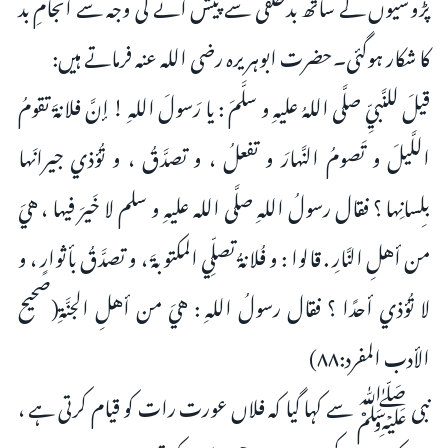
پڑوسیوں کے ساتھ بدخلقی سے پیش آنے کی وجہ سے انجامِ بد
کا شکار ہوگئی۔حضرت ابوہریرہ رضی اللہ عنہ فرماتے ہیں:
قيلَ للنَّبيِّ صلَّى اللهُ عليهِ و سلَّمَ : يا رَسولَ اللهِ ! إنَّ فلانةَ تقومُ
اللَّيلَ و تَصومُ النَّهارَ و تفعلُ ، و تصدَّقُ ، و تُؤذي جيرانَها
بلِسانِها ؟ فقال رسولُ اللهِ صلَّى الله عليهِ و سلم لا خَيرَ فيها ، هيَ
من أهلِ النَّارِ . قالوا : و فُلانةُ تصلِّي المكتوبةَ ، و تصدَّقُ بأثوارٍ ، و
لا تُؤذي أحدًا ؟ فقال رسولُ اللهِ : هيَ من أهلِ الجنَّةِ(صحيح
الأدب المفرد:۸۸)
نبی ﷺ سے کہا گیا کہ فلاں عورت رات کو قیام کرتی ہے ،