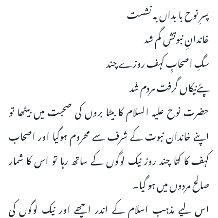
پسرِ نوح با بداں بہ نشست
خاندانِ نبوتش گم شد
سگِ اصحابِ کہف روزے چند
پئےنیکاں گرفت مردم شُد
حضرت نوح علیہ السلام کا بیٹا بروں کی صحبت میں بیٹھا تو
اپنے خاندان نبوت کے شرف سے محروم ہوگیا اور اصحاب
کہف کا کتا چند روز نیک لوگوں کے ساتھ رہا تو اس کا شمار
صالح مردوں میں ہو گیا۔
اس لیے مذہب اسلام کے اندر اچھے اور نیک لوگوں کی