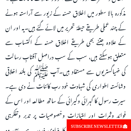
مذکورہ بالا سطور میں اخلاق حسنہ کے زیور سے آراستہ ہونے
کے چند عملی طریقے حیطۂ تحریر میں لائے گئے ہیں۔یہ اور ان
کے علاوہ جتنے بھی طریقے اخلاق حسنہ کے اکتساب سے
متعلق ہوسکتے ہیں، سب کے سب دراصل آفتابِ رسالت
کی ضیاگستریوں سے مستفاد ہیں۔آپ ﷺ کی بلند اخلاقی
وشائستہ اطواری کی شہادت خود رب کائنات نے دی ہے۔
سیرت رسول کا گہرائی وگیرائی کے ساتھ مطالعہ اور اس کے
فوائد وثمرات اور امتیازات وخصوصیات پر تدبر وتفکرہی
SUBSCRIBE NEWSLETTER
کردارسازی اور تحسینِ خلق کا بنیادی ذریعہ ہے۔ یہی وہ