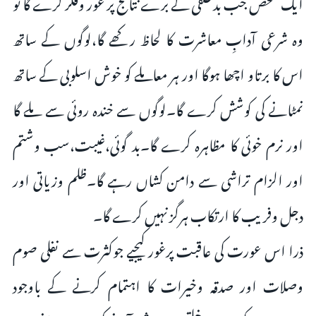
ایک شخص جب بدخلقی کے برے نتائج پر غور وفکر کرے گا تو
وہ شرعی آدابِ معاشرت کا لحاظ رکھے گا،لوگوں کے ساتھ
اس کا برتاو اچھا ہوگا اور ہر معاملے کو خوش اسلوبی کے ساتھ
نمٹانے کی کوشش کرے گا۔لوگوں سے خندہ روئی سے ملے گا
اور نرم خوئی کا مظاہرہ کرے گا۔بد گوئی،غیبت،سب وشتم
اور الزام تراشی سے دامن کشاں رہے گا۔ظلم وزیاتی اور
دجل وفریب کا ارتکاب ہرگز نہیں کرے گا۔
ذرا اس عورت کی عاقبت پرغور کیجیے جوکثرت سے نفلی صوم
وصلات اور صدقہ وخیرات کا اہتمام کرنے کے باوجود