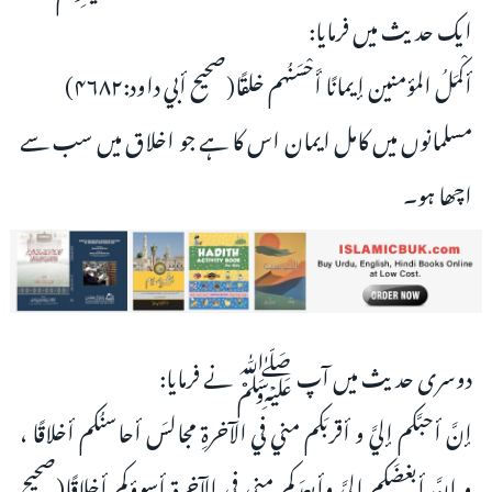
ایک حدیث میں فرمایا:
أكْمَلُ المؤمنين إيمانًا أَحْسَنُهم خلقًا(صحيح أبي داود:۴۶۸۲)
مسلمانوں میں کامل ایمان اس کا ہے جو اخلاق میں سب سے
اچھا ہو۔
دوسری حدیث میں آپ ﷺ نے فرمایا:
إنَّ أحبَّكم إليَّ و أقربَكم مني في الآخرةِ مجالسَ أحاسنُكم أخلاقًا ،
و إنَّ أبغضَكم إليَّ وأبعدَكم مني في الآخرةِ أسوؤكم أخلاقًا(صحيح