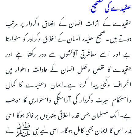
عقیدے کی تصحیح:
عقیدے کے اثرات انسان کے اخلاق وکردار پر مرتب
ہوتے ہیں۔صحیح عقیدہ انسان کے اخلاق وکرادر کو سنوارتا
ہے اور اسے معاشرتی آلائشوں سے دور رکھتا ہے اور
عقیدے کا نقص وخلل انسان کے عادات واطوار میں
انحراف وکجی پیدا کرتا ہے۔ایمان وعقیدے کا کمال
واستحکام سیرت وکردار کی آراستگی واستواری کا موجب
ہے۔ایک مسلمان جس قدر اخلاقی بلندیوں پر فائز ہوگا اسی
قدر اس کا ایمان بھی کامل ہوگا۔ اسی لیے نبی ﷺ نے