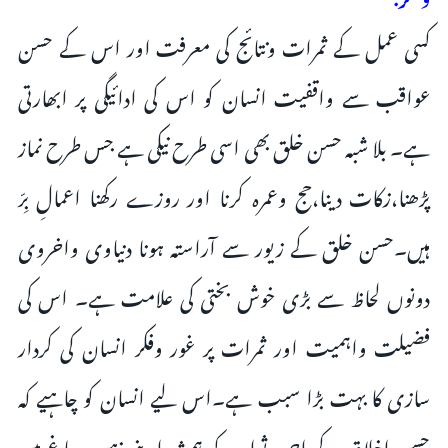
کسی عمل کے ثمرات ونتائج کی معرفت اور اس کے حسن
عواقب سے واقفیت انسان کو اس کی ادائیگی پر ابھارتی
ہے۔ بلا شبہ حسن خلق بھی اسی طرح نیکی ہے جس طرح نماز
پڑھنا،زکات دینا،حج وعمرہ کرنا اور روزے رکھنا اعمالِ بِرّ
ہیں۔حسن خلق کے زیور سے آراستہ ہونا دنیاوی واخروی
دونوں لحاظ سے بڑی خوش بختی کی علامت ہے۔ اس کی
فضیلت واہمیت اور ثمرات پر غور وفکر انسان کی کردار
سازی کا بہت بڑا سبب ہے۔اس لیے انسان کو چاہیے کہ
حسن اخلاق کے اجر وثواب کو ہمیشہ اپنے ذہن ودماغ میں