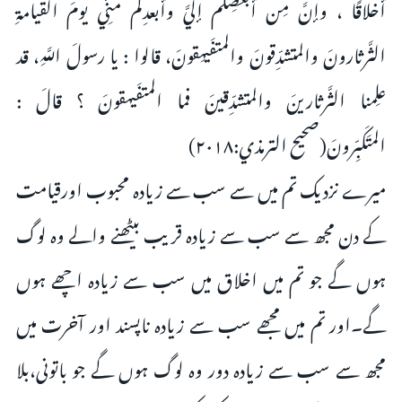
أخلاقًا ، وإنَّ مِن أبغضِكُم إليَّ وأبعدِكُم منِّي يومَ القيامةِ
الثَّرثارونَ والمتشدِّقونَ والمتفَيهِقونَ، قالوا : يا رسولَ اللَّهِ، قد
علِمنا الثَّرثارينَ والمتشدِّقينَ فما المتفَيهقونَ ؟ قالَ :
المتَكَبِّرونَ(صحيح الترمذي:۲۰۱۸)
میرے نزدیک تم میں سے سب سے زیادہ محبوب اورقیامت
کے دن مجھ سے سب سے زیادہ قریب بیٹھنے والے وہ لوگ
ہوں گے جو تم میں اخلاق میں سب سے زیادہ اچھے ہوں
گے۔اور تم میں مجھے سب سے زیادہ ناپسند اور آخرت میں
مجھ سے سب سے زیادہ دور وہ لوگ ہوں گے جو باتونی،بلا