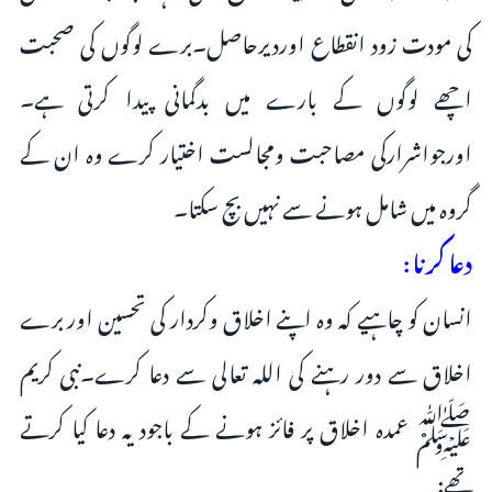
کی مودت زود انقطاع اوردیرحاصل۔برے لوگوں کی صحبت
اچھے لوگوں کے بارے میں بدگمانی پیدا کرتی ہے۔
اورجواشرارکی مصاحبت ومجالست اختیار کرے وہ ان کے
گروہ میں شامل ہونے سے نہیں بچ سکتا۔
دعا کرنا :
انسان کو چاہیے کہ وہ اپنے اخلاق وکردار کی تحسین اور برے
اخلاق سے دور رہنے کی اللہ تعالی سے دعا کرے۔نبی کریم
ﷺ عمدہ اخلاق پر فائز ہونے کے باجود یہ دعا کیا کرتے
تھے: