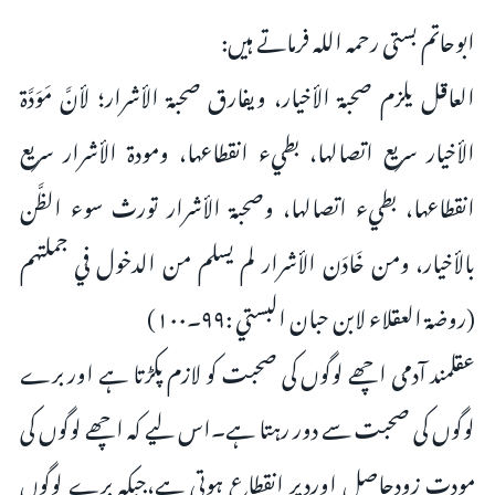
ابوحاتم بستی رحمہ اللہ فرماتے ہیں:
العاقل يلزم صحبة الأخيار، ويفارق صحبة الأشرار؛ لأنَّ مَوَدَّة
الأخيار سريع اتصالها، بطيء انقطاعها، ومودة الأشرار سريع
انقطاعها، بطيء اتصالها، وصحبة الأشرار تورث سوء الظَّن
بالأخيار، ومن خَادَن الأشرار لم يسلم من الدخول في جملتهم
(روضة العقلاء لابن حبان البستي :۹۹۔۱۰۰)
عقلمند آدمی اچھے لوگوں کی صحبت کو لازم پکڑتا ہے اور برے
لوگوں کی صحبت سے دور رہتا ہے۔اس لیے کہ اچھے لوگوں کی
مودت زودحاصل اوردیر انقطاع ہوتی ہے،جبکہ برے لوگوں