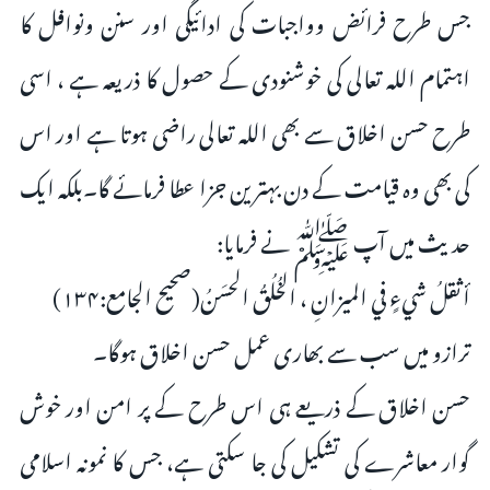
جس طرح فرائض وواجبات کی ادائیگی اور سنن ونوافل کا
اہتمام اللہ تعالی کی خوشنودی کے حصول کا ذریعہ ہے ، اسی
طرح حسن اخلاق سے بھی اللہ تعالی راضی ہوتا ہے اور اس
کی بھی وہ قیامت کے دن بہترین جزا عطا فرمائے گا۔بلکہ ایک
حدیث میں آپ ﷺ نے فرمایا:
أثقلُ شيءٍ في الميزانِ ، الخُلُقُ الحسَنُ(صحیح الجامع:۱۳۴)
ترازو میں سب سے بھاری عمل حسن اخلاق ہوگا۔
حسن اخلاق کے ذریعے ہی اس طرح کے پر امن اور خوش
گوار معاشرے کی تشکیل کی جا سکتی ہے، جس کا نمونہ اسلامی