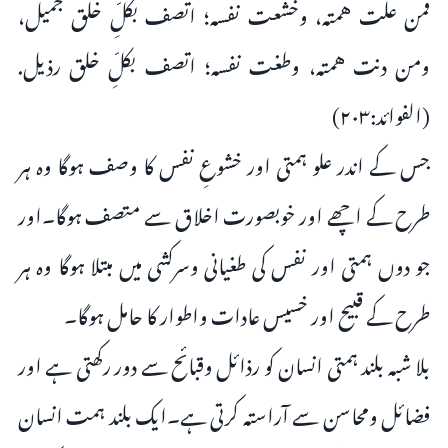
فمن علت همته، وخشعت نفسه؛ اتصف بكلِّ خلق جميل،
ومن دنت همته، وطغت نفسه؛ اتصف بكلِّ خلق رذيل.
(الفوائد:۲۰۳)
جس کے اندر علو ہمتی اور خشوعِ نفس کا وصف ہوگا وہ ہر
طرح کے اچھے اور خوبصورت اخلاق سے متصف ہوگا۔اور
جو دوں ہمتی اور نفس کی طغیانی وسرکشی میں مبتلا ہوگا وہ ہر
طرح کے قبیح اور خسیس عادات واطوار کا حامل ہوگا۔
بلا شبہ بلند ہمتی انسان کو رذائل وقبائح سے دور رکھتی ہے اور
فضائل ومحاسن سے آراستہ کرتی ہے۔ایک بلند ہمت انسان