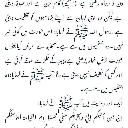
دن کو روزہ رکھتی ہے، (اچھے) کام کرتی ہے اور صدقہ دیتی
ہے،لیکن وہ اپنی زبان سے اپنے پڑوسیوں کو تکلیف دیتی
ہے۔رسول اللہ ﷺنے فرمایا: اس عورت میں کوئی خیر
نہیں۔وہ جہنمیوں میں سے ہے۔صحابہ نے عرض کیا:فلاں
عورت فرض نماز پڑھتی ہے،پنیر کے ٹکڑے صدقہ کرتی ہے
اور کسی کو تکلیف نہیں دیتی ہے۔تو آپ ﷺ نے فرمایا:وہ
جنتیوں میں سے ہے۔
ایک اور روایت میں آپ ﷺ نے فرمایا:
إنَّ مِن أحبِّكم إليَّ وأقربِكُم منِّي مجلسًا يومَ القيامةِ أحاسنَكُم