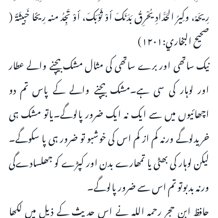
رِيحَهُ، وكِيرُ الحَدَّادِ يُحْرِقُ بَدَنَكَ أوْ ثَوْبَكَ، أوْ تَجِدُ منه رِيحًا خَبِيثَةً (
صحيح البخاري:۱۲۰۱)
نیک ساتھی اور برے ساتھی کی مثال مشک بیچنے والے عطار
اور لوہار کی سی ہے۔مشک بیچنے والے کے پاس تم دو
اچھائیوں میں سے ایک نہ ایک ضرور پالوگے۔یاتو مشک ہی
خریدلوگے ورنہ کم از کم اس کی خوشبو تو ضرور ہی پا سکوگے۔
لیکن لوہار کی بھٹی یا تمھارے بدن اور کپڑے کو جھلسادےگی
ورنہ بدبوتو تم اس سے ضرور پالوگے۔
حافظ ابن حجر رحمہ اللہ نے اس حدیث کے ذیل میں لکھا