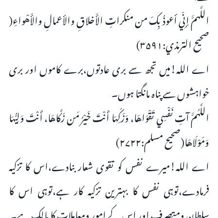
اللَّهمَّ إنِّي أعوذُ بِكَ من منكراتِ الأَخلاقِ والأعمالِ والأَهْواءِ(
صحيح الترمذي:۳۵۹۱)
اے اللہ!میں تجھ سے بری عادتوں،برے کاموں اور بری
خواہشوں سے پناہ مانگتا ہوں۔
اللَّهُمَّ آتِ نَفْسِي تَقْوَاهَا، وَزَكِّهَا أَنْتَ خَيْرُ مَن زَكَّاهَا، أَنْتَ وَلِيُّهَا
وَمَوْلَاهَا(صحيح مسلم:۲۷۲۲)
اے اللہ!میرے نفس کو تقوی شعار بنادے،اس کا تزکیہ
فرمادے،توہی نفس کا بہترین تزکیہ کار ہے،توہی اس کا
سلطان ومتصرف اور اس کے امور ومعاملات کا مالک ہے۔