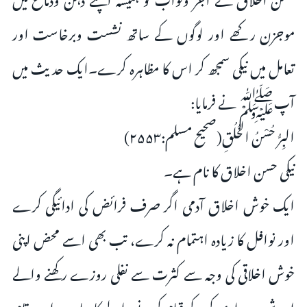
موجزن رکھے اور لوگوں کے ساتھ نشست وبرخاست اور
تعامل میں نیکی سمجھ کر اس کا مظاہرہ کرے۔ایک حدیث میں
آپﷺ نے فرمایا:
البِرُّ حُسْنُ الخُلُقِ(صحيح مسلم:۲۵۵۳)
نیکی حسن اخلاق کا نام ہے۔
ایک خوش اخلاق آدمی اگر صرف فرائض کی ادائیگی کرے
اور نوافل کا زیادہ اہتمام نہ کرے، تب بھی اسے محض اپنی
خوش اخلاقی کی وجہ سے کثرت سے نفلی روزے رکھنے والے
اور شب بیداری کرکے قیام کرنے والے کا سا درجہ اور مقام