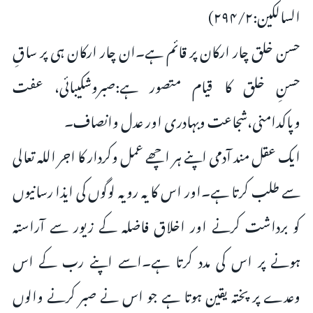
السالكين:۲۹۴/۲)
حسن خلق چار ارکان پر قائم ہے۔ان چار ارکان ہی پر ساقِ
حسنِ خلق کا قیام متصور ہے:صبروشکیبائی، عفت
وپاکدامنی،شجاعت وبہادری اور عدل وانصاف۔
ایک عقل مند آدمی اپنے ہر اچھے عمل وکردار کا اجر اللہ تعالی
سے طلب کرتا ہے۔اور اس کا یہ رویہ لوگوں کی ایذا رسانیوں
کو برداشت کرنے اور اخلاق فاضلہ کے زیور سے آراستہ
ہونے پر اس کی مدد کرتا ہے۔اسے اپنے رب کے اس
وعدے پر پختہ یقین ہوتا ہے جو اس نے صبر کرنے والوں