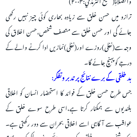
والصَّلاةِ(صحيح الترمذي:۲۰۰۳)
ترازو ميں حسن خلق سے زياده بھاری کوئی چیز نہیں رکھی
جائے گی اور حسن خلق سے متصف شخص،حسن اخلاق کی
وجہ سے(نفلی)روزے اور(نفلی)نمازیں ادا کرنے والے کے
درجے کو پہنچ جائے گا۔
بد خلقی کے برے نتائج پر تدبر وتفکر:
جس طرح حسن خلق کے فوائد کا استحضار انسان کو اخلاقی
بلندیوں سے ہمکنار کرتا ہے،اسی طرح سوے خلق کے
عواقب سے آگاہی اسے اخلاقی بحران سے دور رکھتی ہے۔