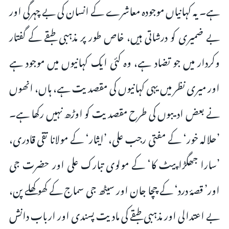
ہے۔ یہ کہانیاں موجودہ معاشرے کے انسان کی بے چہرگی اور
بے ضمیری کو درشاتی ہیں، خاص طور پر مذہبی طبقے کے گفتار
وکردار میں جو تضاد ہے، وہ کئی ایک کہانیوں میں موجود ہے
اور میری نظر میں یہی کہانیوں کی مقصدیت ہے، ہاں، انھوں
نے بعض ادیبوں کی طرح مقصدیت کو اوڑھ نہیں رکھا ہے۔
’حلالہ خور‘ کے مفتی رجب علی، ’ایثار‘ کے مولانا تقی قادری،
’سارا جھگڑا پیٹ کا‘ کے مولوی تبارک علی اور حضرت جی
اور’ قصۂ درد‘ کے چچا جان اور سیٹھ جی سماج کے کھوکھلے پن،
بے اعتدالی اور مذہبی طبقے کی مادیت پسندی اور ارباب دانش