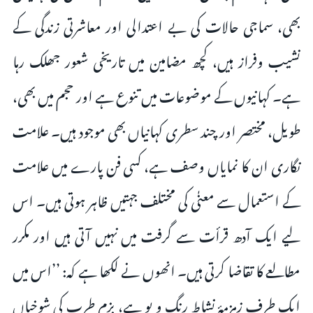
بھی، سماجی حالات کی بے اعتدالی اور معاشرتی زندگی کے
نشیب وفراز ہیں، کچھ مضامین میں تاریخی شعور جھلک رہا
ہے۔ کہانیوں کے موضوعات میں تنوع ہے اور حجم میں بھی،
طویل، مختصر اور چند سطری کہانیاں بھی موجود ہیں۔ علامت
نگاری ان کا نمایاں وصف ہے، کسی فن پارے میں علامت
کے استعمال سے معنٰی کی مختلف جہتیں ظاہر ہوتی ہیں۔ اس
لیے ایک آدھ قرأت سے گرفت میں نہیں آتی ہیں اور مکرر
مطالعے کا تقاضا کرتی ہیں۔ انھوں نے لکھا ہے کہ: ’’اس میں
ایک طرف زمزمۂ نشاط رنگ و بو ہے، بزم طرب کی شوخیاں