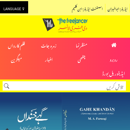
ایڈیٹر: ابوالمیزان
اسسٹنٹ ایڈیٹر: ابن کلیم
LANGUAGE ⊽
منظرنما
زمرہ جات
قلم کارواں
روبرو
چٹھی
اخبار
میگزین
ایڈیٹوریل بورڈ