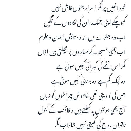
خود انھیں پر مگر اسرار جنوں فاش نہیں
کھوچکے اپنی چمک، ان کی نگاہوں کے نگیں
اب وہ جلوے ہیں، نہ وہ تابش ایمان وعلوم
اب بھی مسجد کے مناروں پر مچلتی ہیں اذاں
مگر اس نغمے کی گیرائی کہیں سوتی ہے
وہ لپک گم ہے وہ برنائی کہیں سوتی ہے
جس کی لو دیتی تھی خاموش چراغوں کو زباں
آج بھی ہونٹوں پہ کھلتے ہیں وظائف کے کنول
ناتواں روح کی کھیتی نہیں شاداب مگر