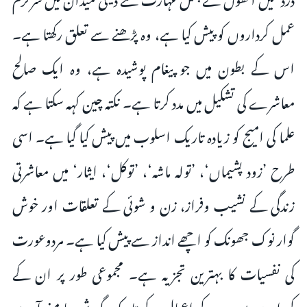
عمل کرداروں کو پیش کیا ہے، وہ پڑھنے سے تعلق رکھتا ہے۔
اس کے بطون میں جو پیغام پوشیدہ ہے، وہ ایک صالح
معاشرے کی تشکیل میں مدد کرتا ہے۔ نکتہ چین کہہ سکتا ہے کہ
علما کی امیج کو زیادہ تاریک اسلوب میں پیش کیا گیا ہے۔ اسی
طرح ’زود پشیماں‘، ’تولہ ماشہ‘، ’توکل‘، ایثار‘ میں معاشرتی
زندگی کے نشیب وفراز، زن و شوئی کے تعلقات اور خوش
گوار نوک جھونک کو اچھے انداز سے پیش کیا ہے۔ مردوعورت
کی نفسیات کا بہترین تجزیہ ہے۔ مجموعی طور پر ان کے
کرداروں میں مرد کے اعمال کے تاریک گوشے سامنے آرہے