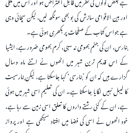
ہے بعض لوگوں کی نظر میں قابل اعتراض ہو اور اس میں ملکی
اور بین الاقوامی سازش کی بو بھی سونگھ لیں، لیکن سچائی وہی
ہے جواس کتاب کے صفحات پر بکھری ہوئی ہے۔
بنارس، ان کی جنم بھومی نہ سہی، کرم بھومی ضرور ہے، ایشیا
کے اس قدیم ترین شہر میں انھوں نے اتنے ماہ وسال
گزارے ہیں کہ ان کو ’بنارسی‘ کہا جاسکتا ہے، لیکن بنارسیت
کا لیبل نہیں لگایا جاسکتا ہے۔ ان کی تعلیم اسی شہر میں ہوئی
ہے، ان کے کئی رشتے داروں کا تعلق اسی زمین سے رہا ہے،
خود انھوں نے اسی کی فضا میں افتاد سیکھی ہے اور پرواز