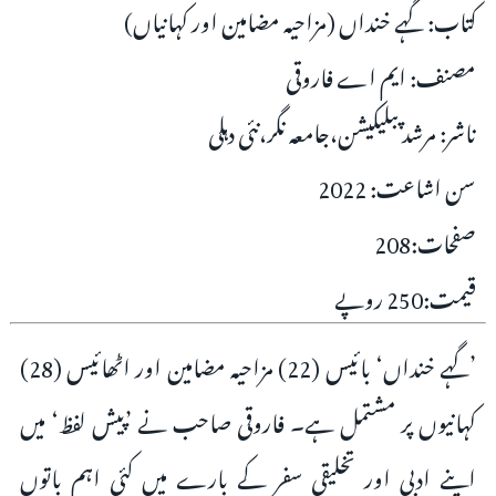
کتاب: گہے خنداں (مزاحیہ مضامین اور کہانیاں)
مصنف: ایم اے فاروقی
ناشر: مرشد پبلیکیشن،جامعہ نگر،نئی دہلی
سن اشاعت: 2022
صفحات:208
قیمت:250 روپے
’گہے خنداں‘ بائیس (22) مزاحیہ مضامین اور اٹھائیس (28)
کہانیوں پر مشتمل ہے۔ فاروقی صاحب نے ’پیش لفظ‘ میں
اپنے ادبی اور تخلیقی سفر کے بارے میں کئی اہم باتوں