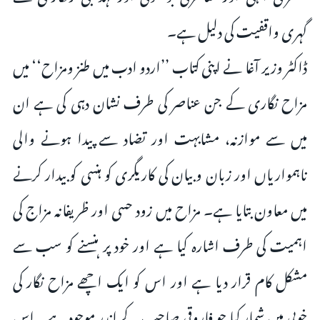
گہری واقفیت کی دلیل ہے۔
ڈاکٹر وزیر آغا نے اپنی کتاب ’’اردو ادب میں طنز ومزاح‘‘ میں
مزاح نگاری کے جن عناصر کی طرف نشان دہی کی ہے ان
میں سے موازنہ، مشابہت اور تضاد سے پیدا ہونے والی
ناہمواریاں اور زبان و بیان کی کاریگری کو ہنسی کو بیدار کرنے
میں معاون بتایا ہے۔ مزاح میں زود حسی اور ظریفانہ مزاج کی
اہمیت کی طرف اشارہ کیا ہے اور خود پر ہنسنے کو سب سے
مشکل کام قرار دیا ہے اور اس کو ایک اچھے مزاح نگار کی
خوبی میں شمار کیا جو فاروقی صاحب کے اندر موجود ہے۔ اس