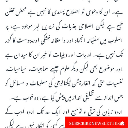
ہے۔ ان کا دعوی تو اصلاح پسندی کا نہیں ہے محض تفنن
طبع ہے لیکن اصلاحی جذبات کی زیریں لہر موجود ہے، پر
اسلوب میں مفتیانہ انجماد اور واعظانہ خشکی اور یبوست کا گزر
تک نہیں ہے۔ ادبیات اور دینیات تو خیر ان کا میدان ہے
اور موضوع بھی لیکن دیگر علوم جیسے سماجیات، سیاسیات،
نفسیات حتی کہ انفارمیشن ٹیکنالوجی کی معلومات و مسائل کو
جس انداز سے تخلیقی انداز میں پیش کیا ہے، وہ خوب ہے۔
اردو زبان کی ترقی و توسیع اور ایک حد تک اردو ادب کے
SUBSCRIBE NEWSLETTER
فروغ میں مدارس کے کردار سے کسی کو انکار نہیں ہے لیکن