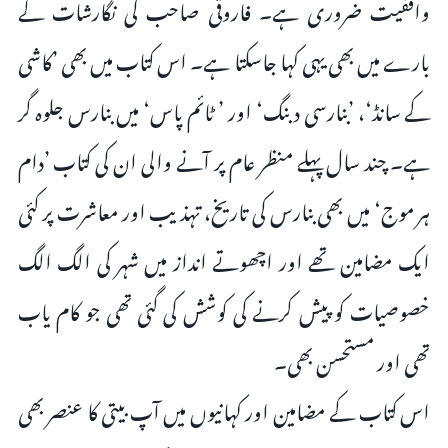
واقفیت ضروری ہے۔ فاروقی صاحب کی نگارشات کے
بارے میں بھی یہی کہا جاسکتا ہے۔ اس کتاب میں بھی ’کاشی
کے سانڈ‘، ’بنارسی دبنگ‘ اور ’ ٹائم پاس‘ میں بنارس جلوہ گر
ہے۔ چند سال پہلے منظر عام پر آنے والی ان کی کتاب ’دام
ہر موج‘ میں بھی بنارس کی تاریخ، تہذیب اور معاشرت پر کئی
ایک مضامین تھے اور اچھوتے انداز میں شہر کی الگ الگ
خصوصیات کو پیش کرنے کی کوشش کی گئی تھی جو کام یاب
تھی اور مستحسن بھی۔
اس کتاب کے مضامین اور کہانیوں میں آپ بیتی کا عنصر بھی