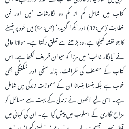
کتاب میں شامل کم از کم دو نگارشات ’میں اور فن
خطابت‘(ص:37) اور ’بکرا گزیدہ‘ (ص:54) میں خود پر ہنسنے
کا جو نقشہ کھینچا ہے، وہ پڑھنے سے تعلق رکھتا ہے۔ مولانا حالی
نے ’یادگار غالب‘ میں مرزا کو حیوان ظریف لکھا ہے، اس
کتاب کے مصنف کی ظرافت، بذلہ سنجی اور شگفتگی بھی
خوب ہے بلکہ ہنسنا ہنسانا ان کے معمولات زندگی میں شامل
ہے۔ اسی لیے انھوں نے زندگی کے بہت سے مسائل کو
مزاح نگاری کے اسلوب میں پیش کیا ہے۔ ان کی کہانی میں
قہقہہ نہیں، تبسم زیر لب ہے’ رومی‘، ’ نسخۂ کیمیا‘ اور’ میں