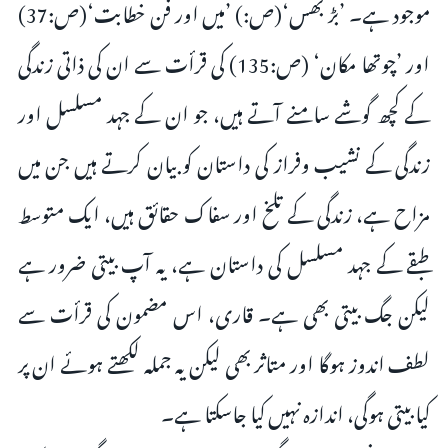
موجود ہے۔ ’بڑ بھس‘(ص:) ’میں اور فن خطابت‘(ص:37)
اور ’چوتھا مکان‘ (ص:135) کی قرأت سے ان کی ذاتی زندگی
کے کچھ گوشے سامنے آتے ہیں، جو ان کے جہد مسلسل اور
زندگی کے نشیب وفراز کی داستان کو بیان کرتے ہیں جن میں
مزاح ہے، زندگی کے تلخ اور سفاک حقائق ہیں، ایک متوسط
طبقے کے جہد مسلسل کی داستان ہے، یہ آپ بیتی ضرور ہے
لیکن جگ بیتی بھی ہے۔ قاری، اس مضمون کی قرأت سے
لطف اندوز ہوگا اور متاثر بھی لیکن یہ جملہ لکھتے ہوئے ان پر
کیا بیتی ہوگی، اندازہ نہیں کیا جاسکتا ہے۔