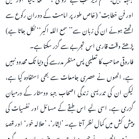
اور فن خطابت‘ (خاص طور پر امامت کے دوران رکوع سے
اٹھتے ہوئے ان کی زبان سے’’ سمع اللہ اکبر‘‘ نکل جاتا ہے)
پڑھتے وقت قاری اس تجربے سے گزر سکتا ہے۔
فاروقی صاحب کا تعلیمی پس منظر مدرسے کی دنیا تک محدود نہیں
ہے، انھوں نے عصری جامعات سے بھی استفادہ کیا ہے،
لیکن ان کی تدریسی زندگی اصحاب جبۂ ودستار کے درمیان
گزری ہے، اسی لیے اس طبقے کے مسائل اور نفسیات کی
پیش کش میں کمال نظر آتا ہے۔ ’ایثار‘، ’حلالہ خور‘ اور قصۂ
درد‘ میں انھوں نے جس مہارت سے دینی میدان میں سرگرم