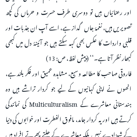
اور رعنائیاں ہیں تو دوسری طرف حسرت و حرماں کی کچھ
تصویریں ہیں، نغمۂ جاں گداز ہے، اسے آپ ان جذبات اور
قلبی واردات کا عکس بھی کہہ سکتے ہیں جو آئینۂ دل میں کبھی
کبھار نظر آتا ہے۔‘‘ (پیش لفظ، ص: 13)
فاروقی صاحب کا مطالعہ وسیع، مشاہدہ عمیق اور فکر بلند ہے،
انھوں نے اپنی کہانیوں کے لیے جو کردار تراشے ہیں وہ
ہندستانی معاشرے کے Multiculturalism کی نمائندگی
کرتے ہیں اور یہ کردار جامد، مافوق الفطرت اور خوابوں کی دنیا
کے شہزادے نہیں بلکہ معاشرے کے چلتے پھرتے افراد ہیں