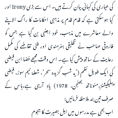
کی عیاری کی کہانی بیان کرتے ہیں۔ اس سے بڑی Irony اور
کیا ہوسکتی ہے کہ قدم قدم پر مذہبی احکامات کا راگ الاپنے
والے معاشرے میں مذہب، خود اجنبی بن گیا ہے جس کو
فاروقی صاحب نے تخلیقی ہنرمندی اور فنی تقاضے کی مکمل
رعایت کے ساتھ پیش کیا ہے۔ اس وقت مجھے فضا ابن فیضی
کی ایک طویل نظم (’یہ شب گزیدہ سحر‘، شعلۂ نیم سوز، فیضی
پبلیکیشنز،مئوناتھ بھنجن، 1978) یاد آرہی ہے،ہاس کے
صرف تین بند ملاحظہ فرمائیں:
اب بھی ہے مدرسوں میں اہل بصیرت کا ہجوم