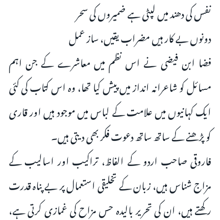
نفس کی دھند میں لپٹی ہے ضمیروں کی سحر
دونوں بے کار ہیں مضراب یقیں، ساز عمل
فضا ابن فیضی نے اس نظم میں معاشرے کے جن اہم
مسائل کو شاعرانہ انداز میں پیش کیا تھا، وہ اس کتاب کی کئی
ایک کہانیوں میں علامت کے لباس میں موجود ہیں اور قاری
کو پڑھنے کے ساتھ ساتھ دعوت فکر بھی دیتی ہیں۔
فاروقی صاحب اردو کے الفاظ، تراکیب اور اسالیب کے
مزاج شناس ہیں، زبان کے تخلیقی استعمال پر بے پناہ قدرت
رکھتے ہیں، ان کی تحریر بالیدہ حس مزاح کی غمازی کرتی ہے،