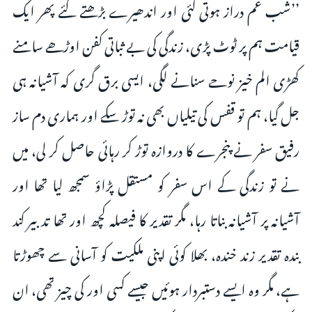
’’شب غم دراز ہوتی گئی اور اندھیرے بڑھتے گئے پھر ایک
قیامت ہم پر ٹوٹ پڑی، زندگی کی بے ثباتی کفن اوڑھے سامنے
کھڑی الم خیز نوحے سنانے لگی، ایسی برق گری کہ آشیانہ ہی
جل گیا، ہم تو قفس کی تیلیاں بھی نہ توڑ سکے اور ہماری دم ساز
رفیق سفر نے پنجرے کا دروازہ توڑ کر رہائی حاصل کر لی، میں
نے تو زندگی کے اس سفر کو مستقل پڑاؤ سمجھ لیا تھا اور
آشیانہ پر آشیانہ بناتا رہا، مگر تقدیر کا فیصلہ کچھ اور تھا تدبیر کند
بندہ تقدیر زند خندہ، بھلا کوئی اپنی ملکیت کو آسانی سے چھوڑتا
ہے، مگر وہ ایسے دستبردار ہوئیں جیسے کسی اور کی چیز تھی، ان