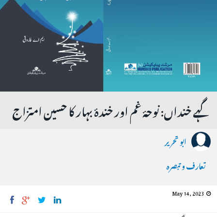
گہے خنداں: نوحۂ غم اور خندۂ بہار کا حسین امتزاج
ابو تحریر
تعارف و تبصرہ
May 14, 2023