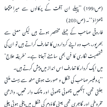
(ص:199) ’’پہلے ان آفت کے پرکالوں سے میرا پیچھا
چھڑاؤ‘‘۔ (ص:203)
فاروقی صاحب کے جملے مختصر ہوتے ہیں لیکن معنی سے
بھرپور، جب وہ اپنے کرداروں کا تعارف کراتے ہیں تو ان کی
شخصیت نگاری کا فن بھی سامنے آجاتا ہے۔ ’طریقہ علاج‘
میں ایک کردار کا تعارف اس انداز میں پیش کرتے ہیں۔
’’پروفیسر صاحب کی شکل و صورت ہوچی منھ سے بہت ملتی
جلتی تھی، آنکھیں چھوٹی چھوٹی اور چمک دار تھیں، داڑھی
مخروطی اور گاجری تھی یعنی گاؤدم کی شکل میں پتلی ہوتی چلی