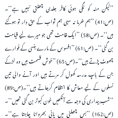
’’لیکن منہ کو لگی ہوئی کافر جلدی چھٹتی نہیں ہے‘‘۔
(ص:41) ’’ہم خرما نہ سہی ہم ثواب کے حق دار تو ہوگئے
ہیں‘‘۔ (ص:58) ’’ایک قامت تھی جو میرے لیے قیامت
بن گئی‘‘۔ (ص:61) ’’افسوس کے مارے ہنسی کے فوارے
چھوٹ پڑتے ہیں‘‘۔(ص:65) ’’خوش قسمت ہیں وہ لڑکے
جن کے باپ مدرسہ کھول کر مرتے ہیں اور آنے والی تین
نسلوں کے لیے معاش کا انتظام کرجاتے ہیں‘‘۔(ص:89)
’’شب بیداری کی وجہ سے آنکھیں خون کبوتر بن گئی تھیں‘‘۔
(ص:162) ’’بس چھلنی میں پانی بھروانا چاہتا ہے‘‘۔