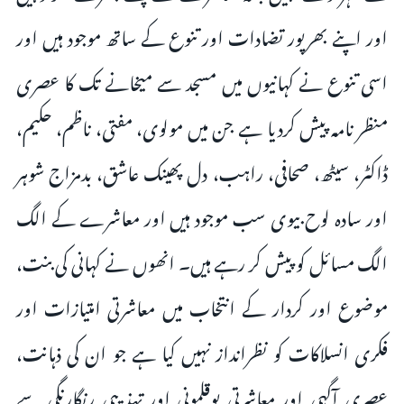
اور اپنے بھرپور تضادات اور تنوع کے ساتھ موجود ہیں اور
اسی تنوع نے کہانیوں میں مسجد سے میخانے تک کا عصری
منظر نامہ پیش کردیا ہے جن میں مولوی، مفتی، ناظم، حکیم،
ڈاکٹر، سیٹھ، صحافی، راہب، دل پھینک عاشق، بدمزاج شوہر
اور سادہ لوح بیوی سب موجود ہیں اور معاشرے کے الگ
الگ مسائل کو پیش کر رہے ہیں۔ انھوں نے کہانی کی بنت،
موضوع اور کردار کے انتخاب میں معاشرتی امتیازات اور
فکری انسلاکات کو نظرانداز نہیں کیا ہے جو ان کی ذہانت،
عصری آگہی اور معاشرتی بوقلمونی اور تہذیبی رنگارنگی سے