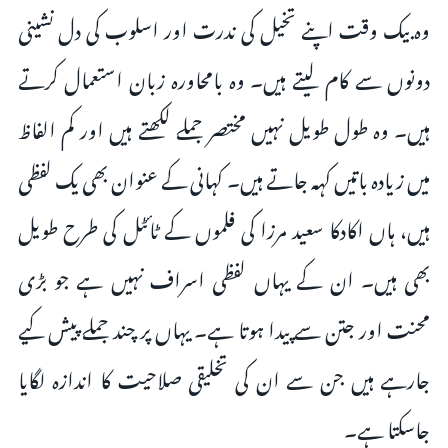
وہ بیک وقت اپنے تخیل کی ندرت اور اسلوب کی دل نشینی
دونوں سے کام لیتے ہیں۔ وہ بامحاورہ زبان استعمال کرتے
ہیں۔ وہ طول طویل نہیں مختصر جملے لکھتے ہیں اور کم الفاظ
میں زیادہ باتیں کہہ جاتے ہیں۔ کہانی کے عنوان بھی یک لفظی
ہیں، ہاں اکادکا سعید مرزا کی فلموں کے ٹائٹل کی طرح طویل
بھی ہیں۔ ان کے یہاں لفظی اسراف نہیں ہے جو بڑی
محنت اور جتن سے پیدا ہوتا ہے۔ یہاں پر چند جملے پیش کیے
جارہے ہیں جن سے ان کی تخلیقی صلاحیت کا اندازہ لگایا
جاسکتا ہے۔