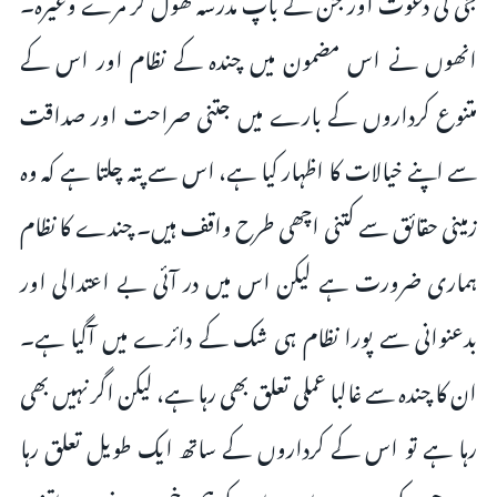
جی کی دعوت اور جن کے باپ مدرسہ کھول کر مرے وغیرہ۔
انھوں نے اس مضمون میں چندہ کے نظام اور اس کے
متنوع کرداروں کے بارے میں جتنی صراحت اور صداقت
سے اپنے خیالات کا اظہار کیا ہے، اس سے پتہ چلتا ہے کہ وہ
زمینی حقائق سے کتنی اچھی طرح واقف ہیں۔ چندے کا نظام
ہماری ضرورت ہے لیکن اس میں در آئی بے اعتدالی اور
بدعنوانی سے پورا نظام ہی شک کے دائرے میں آگیا ہے۔
ان کا چندہ سے غالبا عملی تعلق بھی رہا ہے، لیکن اگر نہیں بھی
رہا ہے تو اس کے کرداروں کے ساتھ ایک طویل تعلق رہا