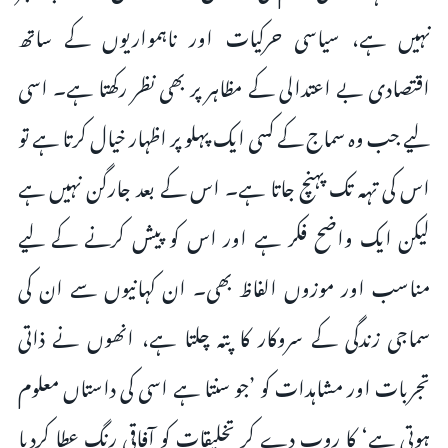
نہیں ہے، سیاسی حرکیات اور ناہمواریوں کے ساتھ
اقتصادی بے اعتدالی کے مظاہر پر بھی نظر رکھتا ہے۔ اسی
لیے جب وہ سماج کے کسی ایک پہلو پر اظہار خیال کرتا ہے تو
اس کی تہہ تک پہنچ جاتا ہے۔ اس کے بعد جارگن نہیں ہے
لیکن ایک واضح فکر ہے اور اس کو پیش کرنے کے لیے
مناسب اور موزوں الفاظ بھی۔ ان کہانیوں سے ان کی
سماجی زندگی کے سروکار کا پتہ چلتا ہے، انھوں نے ذاتی
تجربات اور مشاہدات کو ’جو سنتا ہے اسی کی داستاں معلوم
ہوتی ہے‘ کا روپ دے کر تخلیقات کو آفاقی رنگ عطا کردیا