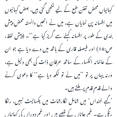
کہانیاں محض تفنن طبع کے لیے لکھی گئی ہیں، بعض کہانیوں
میں افسانہ پن نمایاں ہے، میں نے انھیں دانستہ محض پیش
بندی کے طور پر افسانہ کہنے سے گریز کیا ہے‘‘۔ (پیش لفظ،
ص:14) اور فیصلہ قاری کے ہاتھ میں دے دیا ہے جو ان
کے عالمانہ انکسار کے ساتھ عرفان ذات کی بھی دلیل ہے،
ورنہ یہاں پر تو ’’میں نے تو لکھ دیا ہے‘‘ کا دعوی کرنے
والے قدم قدم پر ملتے ہیں۔
’گہے خنداں‘ میں شامل نگارشات میں یکسانیت نہیں، رنگا
رنگی ہے۔ غم جاناں کے قصے ہیں اور غم دوراں کی کہانیاں