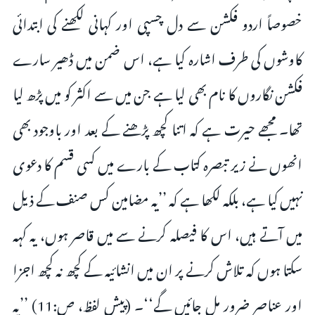
خصوصاً اردو فکشن سے دل چسپی اور کہانی لکھنے کی ابتدائی
کاوشوں کی طرف اشارہ کیا ہے، اس ضمن میں ڈھیر سارے
فکشن نگاروں کا نام بھی لیا ہے جن میں سے اکثر کو میں پڑھ لیا
تھا۔ مجھے حیرت ہے کہ اتنا کچھ پڑھنے کے بعد اور باوجود بھی
انھوں نے زیر تبصرہ کتاب کے بارے میں کسی قسم کا دعوی
نہیں کیا ہے، بلکہ لکھا ہے کہ ــ’’یہ مضامین کس صنف کے ذیل
میں آتے ہیں، اس کا فیصلہ کرنے سے میں قاصر ہوں، یہ کہہ
سکتا ہوں کہ تلاش کرنے پر ان میں انشائیہ کے کچھ نہ کچھ اجزا
اور عناصر ضرور مل جائیں گے‘‘۔ (پیش لفظ، ص:11) ’’یہ