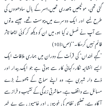
گئی تھی، مونچھیں چھدری تھیں،ہسر کے بال سادھووں کی
طرح لمبے اور ایک دوسرے میں پیوست تھے، جیسے مدتوں
سے آپ نے غسل نہ کیا ہو، میں ان کو دیکھ کر کوئی اچھا تاثر
قائم نہیں کرسکا۔‘‘(ص:103)
’گہے خنداں‘ کی قرأت کے دوران میں ہماری ملاقات ایک
ایسے انشائیہ نگار؍کہانی کار سے ہوتی ہے جو ایک بیدار اور
ذمے دار شہری ہے، وہ اپنے سماج کے چھوٹے بڑے
مسائل سے واقف ہے، معاشرتی زندگی کے نشیب و فراز سے
آگاہ ہے، تعلیمی نظام کی خوبیوں اور خامیوں سے بے خبر