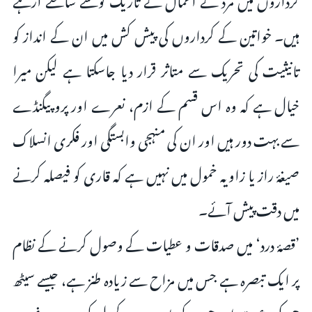
ہیں۔ خواتین کے کرداروں کی پیش کش میں ان کے انداز کو
تانیثیت کی تحریک سے متاثر قرار دیا جاسکتا ہے لیکن میرا
خیال ہے کہ وہ اس قسم کے ازم، نعرے اور پروپیگنڈے
سے بہت دور ہیں اور ان کی منہجی وابستگی اور فکری انسلاک
صیغۂ راز یا زاویہ خمول میں نہیں ہے کہ قاری کو فیصلہ کرنے
میں دقت پیش آئے۔
’قصۂ درد‘ میں صدقات و عطیات کے وصول کرنے کے نظام
پر ایک تبصرہ ہے جس میں مزاح سے زیادہ طنز ہے، جیسے سیٹھ