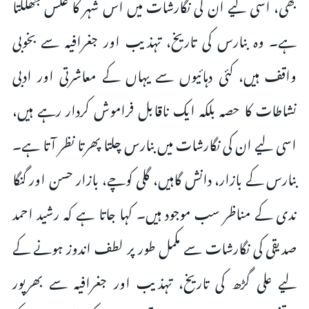
بھی، اسی لیے ان کی نگارشات میں اس شہر کا عکس جھلکتا
ہے۔ وہ بنارس کی تاریخ، تہذیب اور جغرافیہ سے بخوبی
واقف ہیں، کئی دہائیوں سے یہاں کے معاشرتی اور ادبی
نشاطات کا حصہ بلکہ ایک ناقابل فراموش کردار رہے ہیں،
اسی لیے ان کی نگارشات میں بنارس چلتا پھرتا نظر آتا ہے۔
بنارس کے بازار، دانش گاہیں، گلی کوچے، بازار حسن اور گنگا
ندی کے مناظر سب موجود ہیں۔ کہا جاتا ہے کہ رشید احمد
صدیقی کی نگارشات سے مکمل طور پر لطف اندوز ہونے کے
لیے علی گڑھ کی تاریخ، تہذیب اور جغرافیہ سے بھرپور