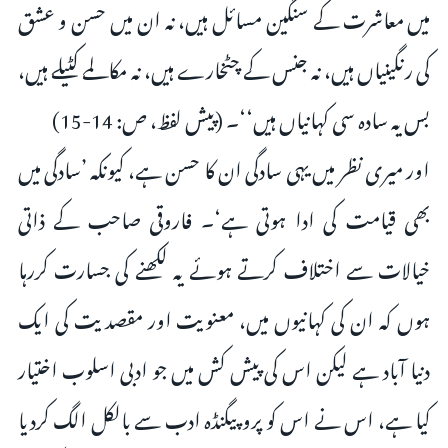
میں معاشرت کے سنگین مسائل ہیں، نہ ان میں حسن و عشق
کی رنگینیاں ہیں، نہ جنس کے چٹخارے ہیں، نہ مکالمے کٹیلے ہیں،
بس یہ سادہ سی کہانیاں ہیں‘‘۔ (پیش لفظ، ص: 14-15)
اور میری نظر میں یہی سادگی ان کا حسن ہے، کیونکہ ’سادگی میں
بھی قیامت کی ادا ہوتی ہے‘۔ فاروقی صاحب کے ذاتی
خیالات سے اختلاف کرتے ہوئے یہ لکھنے کی جسارت کررہا
ہوں کہ ان کی کہانیوں میں، معنویت اور مقصدیت کی ایک
دنیا آباد ہے لیکن اس کی پیش کش میں جو ادبی اسلوب اختیار
کیا ہے، اس نے اس کو پروپیگنڈہ ادب سے بالکل الگ کردیا