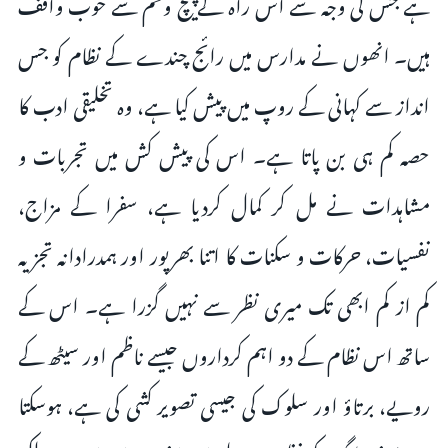
ہے جس کی وجہ سے اس راہ کے پیچ وخم سے خوب واقف
ہیں۔ انھوں نے مدارس میں رائج چندے کے نظام کو جس
انداز سے کہانی کے روپ میں پیش کیا ہے، وہ تخلیقی ادب کا
حصہ کم ہی بن پاتا ہے۔ اس کی پیش کش میں تجربات و
مشاہدات نے مل کر کمال کردیا ہے، سفرا کے مزاج،
نفسیات، حرکات و سکنات کا اتنا بھرپور اور ہمدرادانہ تجزیہ
کم از کم ابھی تک میری نظر سے نہیں گزرا ہے۔ اس کے
ساتھ اس نظام کے دو اہم کرداروں جیسے ناظم اور سیٹھ کے
رویے، برتاؤ اور سلوک کی جیسی تصویر کشی کی ہے، ہوسکتا