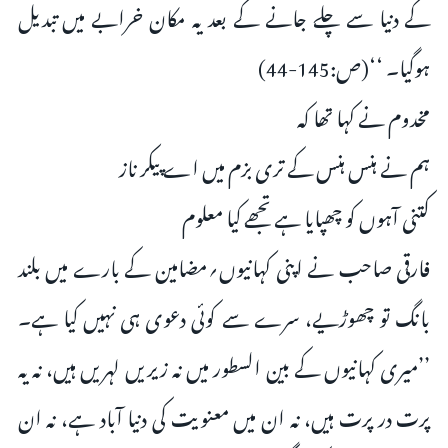
کے دنیا سے چلے جانے کے بعد یہ مکان خرابے میں تبدیل
ہوگیا۔ ‘‘(ص:145-44)
مخدوم نے کہا تھا کہ
ہم نے ہنس ہنس کے تری بزم میں اے پیکر ناز
کتنی آہوں کو چھپایا ہے تجھے کیا معلوم
فارقی صاحب نے اپنی کہانیوں؍مضامین کے بارے میں بلند
بانگ تو چھوڑیے، سرے سے کوئی دعوی ہی نہیں کیا ہے۔
’’میری کہانیوں کے بین السطور میں نہ زیریں لہریں ہیں، نہ یہ
پرت در پرت ہیں، نہ ان میں معنویت کی دنیا آباد ہے، نہ ان