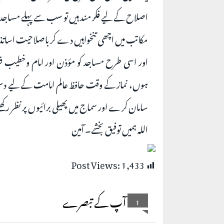
اصلاح کے لیے فکر مند ہیں تو سب سے پہلے مساجد 
مکاتب میں اچھی تنخواہیں دے کر باصلاحیت اساتذہ ک
اور اسی طرح مساجد کو مؤذن اور امام وخطیب فر
ہوں، نماز کے وقت حافظ عالم امامت کے لیے دس
سامان کرے اور سماج میں پھیلی برائیوں پر نظر 
اللہ ہمیں توفیق بخشے۔ آمین
Post Views:
1,433
آپ کے تبصرے
1