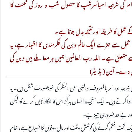
عوام کی شرطیہ اسپانسرشپ کا حصول شب و روز کی محنت کا
مل کا طریقہ اور نتیجہ بدل جاتا ہے۔
عمل سے جڑے ایک عالم دین کی فکرمندی کا اظہار ہے، یہ
 متعلق ہے۔ اللہ رب العالمین ہمیں ہر معاملے میں دین کی
 دے۔ آمین (ایڈیٹر)
ن ذریعہ اور امر بالمعروف والنہی عن المنکر کی خوبصورت شکل ہیں۔ یہ
 کرتے ہیں۔ ایک سنجیدہ انسان ہرگز اس کا انکار نہیں کرے گا لیکن
اور بے حد ضروری چیز ہے۔
 یک لخت ختم کرنے کی کوشش وقت اور مال دونوں کا ضیاع ہے، خام