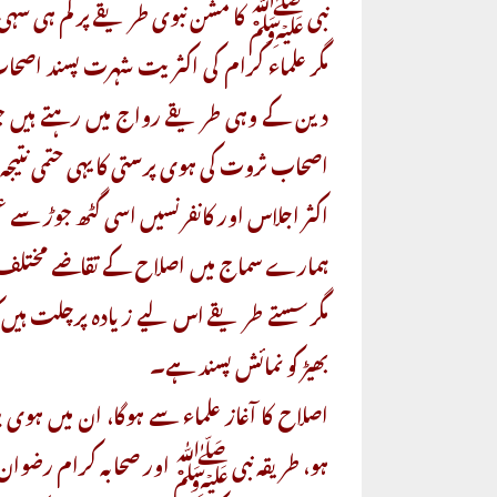
نبی ﷺ کا مشن نبوی طریقے پر کم ہی سہی ہ
مگر علماء کرام کی اکثریت شہرت پسند اصح
دین کے وہی طریقے رواج میں رہتے ہیں جو تق
اصحاب ثروت کی ہوی پرستی کا یہی حتمی نتیجہ
اکثر اجلاس اور کانفرنسیں اسی گٹھ جوڑ سے ع
ہمارے سماج میں اصلاح کے تقاضے مختلف ہ
مگر سستے طریقے اس لیے زیادہ پرچلت ہیں کہ 
بھیڑ کو نمائش پسند ہے۔
اصلاح کا آغاز علماء سے ہوگا، ان میں ہوی
ہو، طریقہ نبی ﷺ اور صحابہ کرام رضوان اللہ