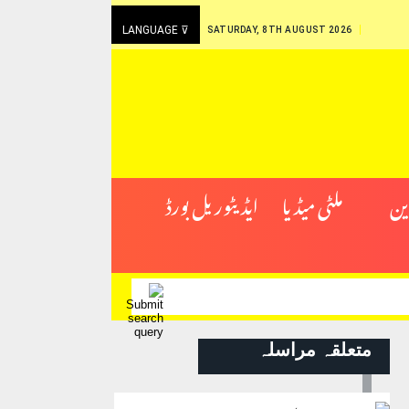
LANGUAGE ⊽
SATURDAY, 8TH AUGUST 2026
ین
ملٹی میڈیا
ایڈیٹوریل بورڈ
متعلقہ مراسلہ