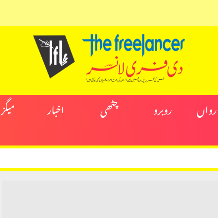
ارواں
روبرو
چٹھی
اخبار
میگز