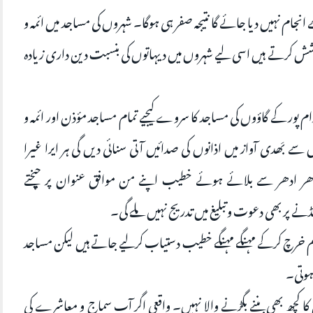
ام نہیں دیا جائے گا نتیجہ صفر ہی ہوگا۔ شہروں کی مساجد میں ائمہ و
ش کرتے ہیں اسی لیے شہروں میں دیہاتوں کی بنسبت دین داری زیادہ
رام پور کے گاؤوں کی مساجد کا سروے کیجیے تمام مساجد مؤذن اور ائمہ و
 بَھدی آواز میں اذانوں کی صدائیں آتی سنائی دیں گی ہر ایرا غیرا
ادھر ادھر سے بلائے ہوئے خطیب اپنے من موافق عنوان پر چیختے
ے پر بھی دعوت وتبلیغ میں تدریج نہیں ملے گی۔
رقم خرچ کرکے مہنگے مہنگے خطیب دستیاب کرلیے جاتے ہیں لیکن مساجد
ہوتی۔
 کچھ بھی بننے بگڑنے والا نہیں۔ واقعی اگر آپ سماج و معاشرے کی