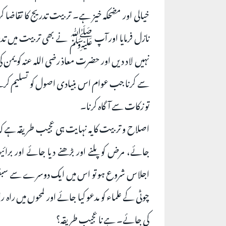
خیالی اور مضحکہ خیز ہے۔ تربیت تدریج کا تقاضا کرت
نازل فرمایا اور آپ ﷺ نے بھی تربیت میں تدریج ک
نہیں لاد دیں اور حضرت معاذ رضی اللہ عنہ کو یمن کی 
سے کرنا جب عوام اس بنیادی اصول کو تسلیم کرلے تو
تو زکات سے آگاہ کرنا۔
اصلاح و تربیت کا یہ نہایت ہی عجیب طریقہ ہے کہ
جائے، مرض کو پلنے اور بڑھنے دیا جائے اور برائ
اجلاس شروع ہو تو اس میں ایک دوسرے سے سبق
چوٹی کے علماء کو مدعو کیا جائے اور لمحوں میں را
کی جائے۔ ہے نا عجیب طریقہ؟