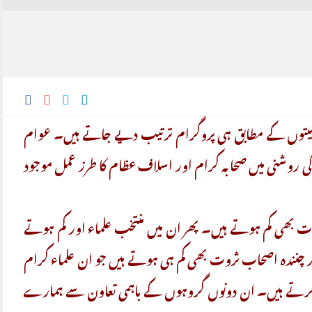
 نیتوں کے مطابق
ہی پروگرام ترتیب دیے جاتے ہیں۔ عوام
ی روشنی میں صحابہ کرام اور اسلاف عظام کا طرز عمل موجود
ت بھی کم ہوتے ہیں۔ پھر ان میں منتخب علماء اور کم ہوتے
 چنندہ اصحاب ثروت بھی کم ہی ہوتے ہیں جو ان علماء کرام
چ کرتے ہیں۔ ان دونوں گروہوں کے باہمی تعاون سے ہمارے