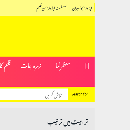
ایڈیٹر: ابوالمیزان
اسسٹنٹ ایڈیٹر: ابن کلیم
منظرنما
زمرہ جات
قلم ک
Search for:
تربیت میں ترتیب