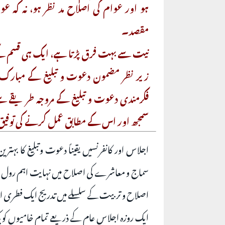
ہو اور عوام کی اصلاح مد نظر ہو، نہ کہ 
مقصد۔
نیت سے بہت فرق پڑتا ہے، ایک ہی قسم کے ع
زیر نظر مضمون دعوت و تبلیغ کے مبارک 
فکرمندی دعوت و تبلیغ کے مروجہ طریقے سے
سمجھ اور اس کے مطابق عمل کرنے کی توفیق
اجلاس اور کانفرنسیں یقیناً دعوت وتبلیغ کا بہتری
سماج و معاشرے کی اصلاح میں نہایت اہم رول ادا
اصلاح و تربیت کے سلسلے میں تدریج ایک فطری 
ایک روزہ اجلاس عام کے ذریعے تمام خامیوں کو