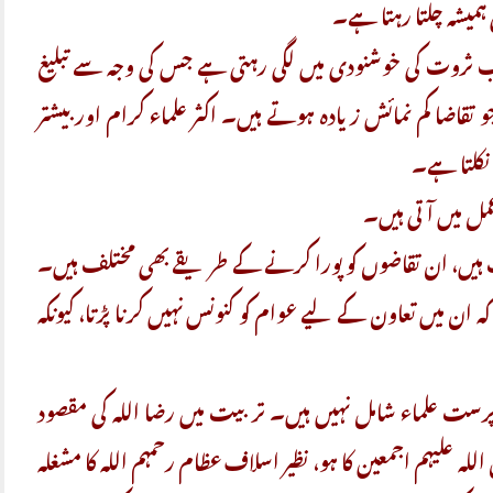
میشہ چلتا رہتا ہے۔
اب ثروت کی خوشنودی میں لگی رہتی ہے جس کی وجہ سے تبلیغ
اضا کم نمائش زیادہ ہوتے ہیں۔ اکثر علماء کرام اور بیشتر
 نکلتا ہے۔
مل میں آتی ہیں۔
یں، ان تقاضوں کو پورا کرنے کے طریقے بھی مختلف ہیں۔
ان میں تعاون کے لیے عوام کو کنونس نہیں کرنا پڑتا، کیونکہ
 پرست علماء شامل نہیں ہیں۔ تربیت میں رضا اللہ کی مقصود
 علیہم اجمعین کا ہو، نظیر اسلاف عظام رحمہم اللہ کا مشغلہ