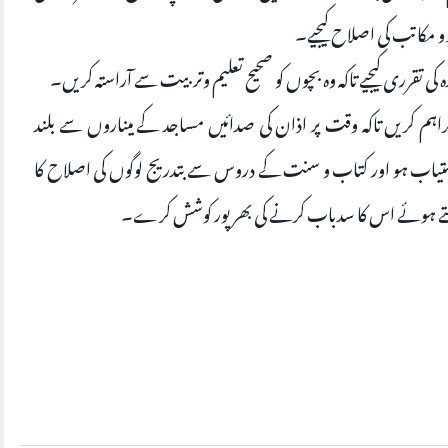
و مکاتب کی اصلاح کیجیے۔
ی تقرری کیجیے تاکہ وہ بچوں کو صحیح تعلیم وتربیت سے آراستہ کریں۔
اہم کریں تاکہ وقت پر اذان کی صدائیں مساجد کے میناروں سے بلند
تیاب ہو اور کتاب و سنت کے دروس سے بتدریج لوگوں کی اصلاح کا
رکھتے ہوئے اس کا سدباب کرنے کی بھر پور کوشش کرے۔