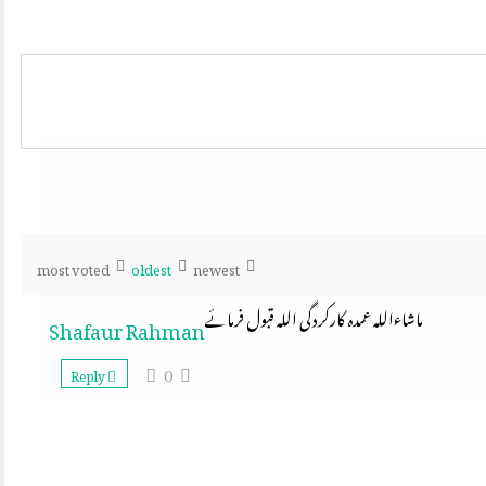
most voted
oldest
newest
ماشاءاللہ عمدہ کارکردگی اللہ قبول فرمائے
Shafaur Rahman
0
Reply