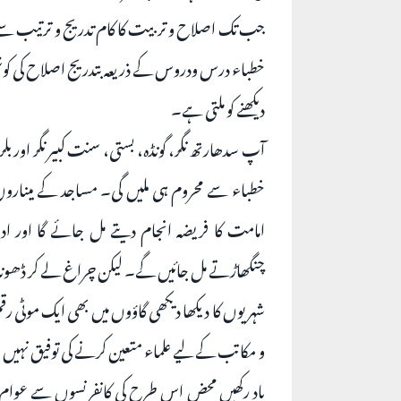
جب تک اصلاح و تربیت کا کام تدریج و ترتیب سے انج
خطباء درس ودروس کے ذریعہ بتدریج اصلاح کی کوش
دیکھنے کو ملتی ہے۔
آپ سدھارتھ نگر، گونڈہ، بستی، سنت کبیر نگر اور بل
خطباء سے محروم ہی ملیں گی۔ مساجد کے میناروں سے
امامت کا فریضہ انجام دیتے مل جائے گا اور 
چنگھاڑتے مل جائیں گے۔ لیکن چراغ لے کر ڈھونڈن
شہریوں کا دیکھا دیکھی گاؤوں میں بھی ایک موٹی 
و مکاتب کے لیے علماء متعین کرنے کی توفیق نہیں 
یاد رکھیں محض اس طرح کی کانفرنسوں سے عوام کا