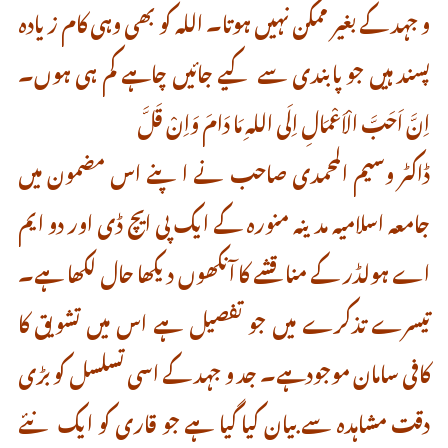
و جہد کے بغیر ممکن نہیں ہوتا۔ اللہ کو بھی وہی کام زیادہ
پسند ہیں جو پابندی سے کیے جائیں چاہے کم ہی ہوں۔
اِنَّ اَحَبَّ الْاَعْمَالِ اِلَى اللهِ مَا دَامَ وَاِنْ قَلَّ
ڈاکٹر وسیم المحمدی صاحب نے اپنے اس مضمون میں
جامعہ اسلامیہ مدینہ منورہ کے ایک پی ایچ ڈی اور دو ایم
اے ہولڈر کے مناقشے کا آنکھوں دیکھا حال لکھا ہے۔
تیسرے تذکرے میں جو تفصیل ہے اس میں تشویق کا
کافی سامان موجودہے۔ جد و جہد کے اسی تسلسل کو بڑی
دقت مشاہدہ سے بیان کیا گیا ہے جو قاری کو ایک نئے