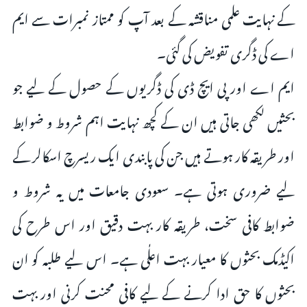
کے نہایت علمی مناقشہ کے بعد آپ کو ممتاز نمبرات سے ایم
اے کی ڈگری تفویض کی گئی۔
ایم اے اور پی ایچ ڈی کی ڈگریوں کے حصول کے لیے جو
بحثیں لکھی جاتی ہیں ان کے کچھ نہایت اہم شروط و ضوابط
اور طریقہ کار ہوتے ہیں جن کی پابندی ایک ریسرچ اسکالر کے
لیے ضروری ہوتی ہے۔ سعودی جامعات میں یہ شروط و
ضوابط کافی سخت، طریقہ کار بہت دقیق اور اس طرح کی
اکیڈمک بحثوں کا معیار بہت اعلٰی ہے۔ اس لیے طلبہ کو ان
بحثوں کا حق ادا کرنے کے لیے کافی محنت کرنی اور بہت