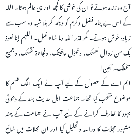
آج وہ زندہ ہوتے تو ان کی خوشی کا کچھ اور ہی عالم ہوتا۔ اللہ
کے اس بے پناہ فضل وکرم کو دیکھ کر بلا شبہ وہ سب سے
زیادہ خوش ہوتے۔ مگر قدّر اللہ وما شاء فعل۔ اللہم إنا نعوذ
بک من زوال نعمتک، وتحوّل عافیتک، وفجاءۃ نقمتک، وجمیع
سخطک۔ آمين!
ایم اے کے حصول کے لیے آپ نے ایک الگ قسم کا
موضوع منتخب کیا تھا۔ جماعت اہل حدیث ہند کے دعوتی
جہود کا تعارف کرانے کے لیے آپ نے جماعت کے چند
مشہور مجلات کا دراسہ وتحلیل کیا اور ان مجلات میں شائع