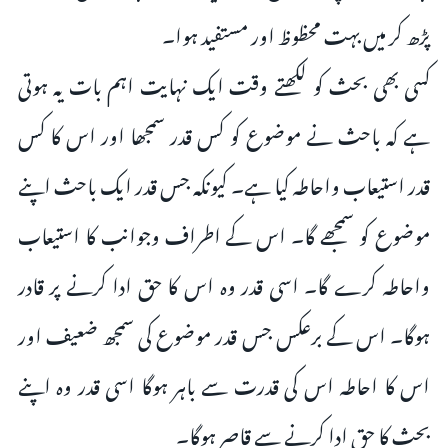
پڑھ کر میں بہت محظوظ اور مستفید ہوا۔
کسی بھی بحث کو لکھتے وقت ایک نہایت اہم بات یہ ہوتی
ہے کہ باحث نے موضوع کو کس قدر سمجھا اور اس کا کس
قدر استیعاب واحاطہ کیا ہے۔ کیونکہ جس قدر ایک باحث اپنے
موضوع کو سمجھے گا۔ اس کے اطراف وجوانب کا استیعاب
واحاطہ کرے گا۔ اسی قدر وہ اس کا حق ادا کرنے پر قادر
ہوگا۔ اس کے برعکس جس قدر موضوع کی سمجھ ضعیف اور
اس کا احاطہ اس کی قدرت سے باہر ہوگا اسی قدر وہ اپنے
بحث کا حق ادا کرنے سے قاصر ہوگا۔