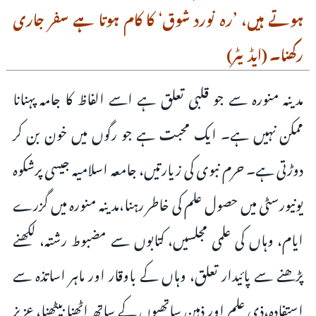
ہوتے ہیں، ’رہ نورد شوق‘ کا کام ہوتا ہے سفر جاری
رکھنا۔ (ایڈیٹر)
مدینہ منورہ سے جو قلبی تعلق ہے اسے الفاظ کا جامہ پہنانا
ممکن نہیں ہے۔ ایک محبت ہے جو رگوں میں خون بن کر
دوڑتی ہے۔ حرم نبوی کی زیارتیں، جامعہ اسلامیہ جیسی پرشکوہ
یونیورسٹی میں حصول علم کی خاطر رہنا،مدینہ منورہ میں گزرے
ایام، وہاں کی علمی مجلسیں، کتابوں سے مضبوط رشتہ، لکھنے
پڑھنے سے پائیدار تعلق، وہاں کے باوقار اور ماہر اساتذہ سے
استفادہ،ذی علم اور ذہین ساتھیوں کے ساتھ اٹھنا بیٹھنا، عزیز