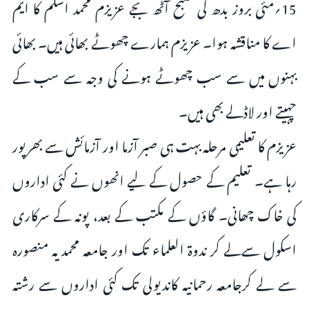
15؍مئی بروز بدھ کی صبح آٹھ بجے عزیزم محمد اسلم کا ایم
اے کا مناقشہ ہوا۔ عزیزم ہمارے چھوٹے بھائی ہیں۔ بھائی
بہنوں میں سے سب چھوٹے ہونے کی وجہ سے سب کے
چہیتے اور لاڈلے بھی ہیں۔
عزیزم کا تعلیمی مرحلہ بہت ہی صبر آزما اور آزمائش سے بھرپور
رہا ہے۔ تعلیم کے حصول کے لیے انھوں نے کئی اداروں
کی خاک چھانی۔ گاؤں کے مکتب کے بعد، پونہ کے سرکاری
اسکول سےلے کر ندوۃ العلماء تک اور جامعہ محمدیہ منصورہ
سے لے کرجامعہ رحمانیہ کاندیولی تک کئی اداروں سے رشتہ