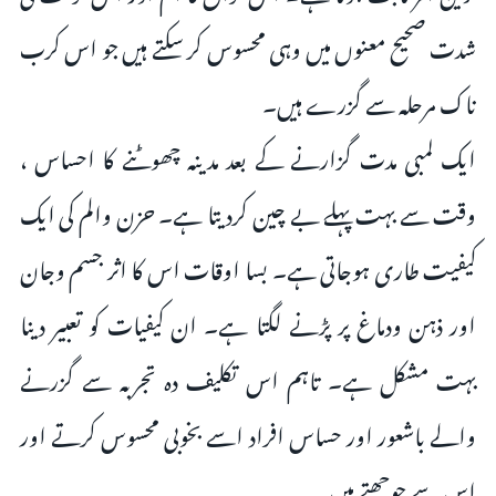
شدت صحیح معنوں میں وہی محسوس کر سکتے ہیں جو اس کرب
ناک مرحلہ سے گزرے ہیں۔
ایک لمبی مدت گزارنے کے بعد مدینہ چھوٹنے کا احساس ،
وقت سے بہت پہلے بے چین کردیتا ہے۔ حزن والم کی ایک
کیفیت طاری ہوجاتی ہے۔ بسا اوقات اس کا اثر جسم وجان
اور ذہن ودماغ پر پڑنے لگتا ہے۔ ان کیفیات کو تعبیر دینا
بہت مشکل ہے۔ تاہم اس تکلیف دہ تجربہ سے گزرنے
والے باشعور اور حساس افراد اسے بخوبی محسوس کرتے اور
اس سے جوجھتے ہیں۔