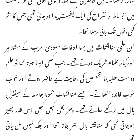
میں انبساط وانشراح کی ایک کیفیت پیدا ہوجاتی تھی جس کا اثر
کئی دنوں تک باقی رہتا تھا۔
ان علمی مناقشات میں بسا اوقات سعودی عرب کے مشاہیر
اورکبار علماء شریک ہوتے تھے۔ جب کبھی ایسا ہوتا تھا تو علم
دوست طلبہ بنا تخصص کی رعایت کیے حاضر ہوتے اور خوب
خوب فائدہ اٹھاتے۔ ایسے مناقشات عموما جامعہ کے سینٹرل
ہال میں رکھے جاتے تھے۔ پھر بھی کبھی کبھی اس قدر بھیڑ
ہوجاتی تھی کہ مناقشہ ہال بھر جاتا تھا اور جگہ نہیں مل پاتی
تھی۔