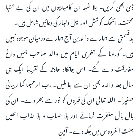
ڈی بھی کریں۔ بلا شبہ ان کامیابیوں میں ان کی بے انتہا
محنت، انتھک کوشش اور لیل ونہار کی دعائیں شامل ہیں۔
بدقسمتی سے ہمارے والدین آج ہمارے درمیان موجود نہیں
ہیں۔ کورونا کے آخری ایام میں والد صاحب ہمیں داغ
مفارقت دے گئے۔ اس جانکاہ حادثہ کے تقریبا ایک ہی
سال بعد والدہ بھی ان سے جا ملیں۔ رب ارحمہما کما ربیانی
صغیرا۔ اللہ تعالى ان کی قبروں کو نور سے بھر دے۔ ان کی
بال بال مغفرت فرمائے اور بلا حساب و بلا عذاب انھیں
جنت الفردوس میں جگہ دے۔ آمین