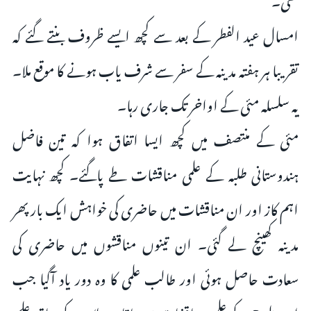
امسال عید الفطر کے بعد سے کچھ ایسے ظروف بنتے گئے کہ
تقریبا ہر ہفتہ مدینہ کے سفر سے شرف یاب ہونے کا موقع ملا۔
یہ سلسلہ مئی کے اواخر تک جاری رہا۔
مئی کے منتصف میں کچھ ایسا اتفاق ہوا کہ تین فاضل
ہندوستانی طلبہ کے علمی مناقشات طے پاگئے۔ کچھ نہایت
اہم کاز اور ان مناقشات میں حاضری کی خواہش ایک بار پھر
مدینہ کھینچ لے گئی۔ ان تینوں مناقشوں میں حاضری کی
سعادت حاصل ہوئی اور طالب علمی کا وہ دور یاد آگیا جب