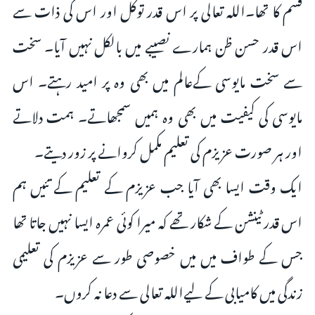
قسم کا تھا۔اللہ تعالى پر اس قدر توکل اور اس کی ذات سے
اس قدر حسن ظن ہمارے نصیبے میں بالکل نہیں آیا۔ سخت
سے سخت مایوسی کےعالم میں بھی وہ پر امید رہتے۔ اس
مایوسی کی کیفیت میں بھی وہ ہمیں سمجھاتے۔ ہمت دلاتے
اور ہر صورت عزیزم کی تعلیم مکمل کروانے پر زور دیتے۔
ایک وقت ایسا بھی آیا جب عزیزم کے تعلیم کے تئیں ہم
اس قدر ٹینشن کے شکار تھے کہ میرا کوئی عمرہ ایسا نہیں جاتا تھا
جس کے طواف میں میں خصوصی طور سے عزیزم کی تعلیمی
زندگی میں کامیابی کے لیےاللہ تعالى سے دعا نہ کروں۔