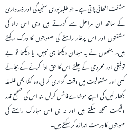
مشقت اٹھانی پڑتی ہے۔ جو طلبہ پوری سنجیدگی اور ذمہ داری
کے ساتھ ان مراحل سے گزرتے ہیں وہی اس راہ کی
مشقتوں اور اس پرخار راستے کی صعوبتوں کا درک رکھتے
ہیں۔ جنھوں نے یہ میدان دیکھا ہی نہیں، یا دیکھا تو بے
توفیقی اور محرومی کے چلتے اس کا حق ادا کرنے کے بجائے
کسی اور مشغولیت میں وقت گزاری کر لی،وہ کتنا بھی فلسفہ
بگھار لیں،کی ا بیے موشاےفاشں کرلں ،نہ اس کی صحیح قدر
وقیمت سمجھ سکتے ہیں اور نہ ہی اس مبارک راستے کی
صوبتوں کا درست اندازہ کر سکتے ہیں۔