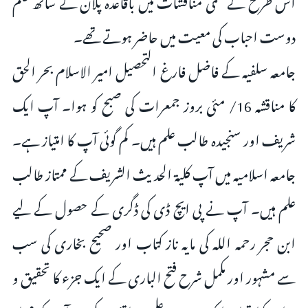
اس طرح کے علمی مناقشات میں باقاعدہ پلان کے ساتھ علم
دوست احباب کی معیت میں حاضر ہوتے تھے۔
جامعہ سلفیہ کے فاضل فارغ التحصیل امیر الاسلام بحر الحق
کا مناقشہ 16/ مئی بروز جمعرات کی صبح کو ہوا۔ آپ ایک
شریف اور سنجیدہ طالب علم ہیں۔ کم گوئی آپ کا امتیاز ہے۔
جامعہ اسلامیہ میں آپ کلیۃ الحدیث الشریف کے ممتاز طالب
علم ہیں۔ آپ نے پی ایچ ڈی کی ڈگرى کے حصول کے لیے
ابن حجر رحمہ اللہ کی مایہ ناز کتاب اور صحیح بخاری کی سب
سے مشہور اور مکمل شرح فتح الباری کے ایک جزء کا تحقیق و