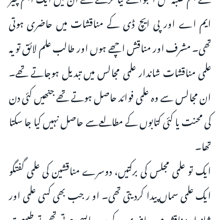
ایم اے اور پی ایچ ڈی کے مناقشات میں حاضری ہوتی
تھی۔ مشرف اور مناقش اچھے ہوں اور طالب علم لائق تو یہ
علمی مناقشات شاندار علمی مجالس میں تبدیل ہوجاتے تھے۔
ان مجالس سے وہ علمی فوائد حاصل ہوتے تھے جنھیں کئی دن
کی محنت یا کئی کتابوں کے مطالعےسے حاصل نہیں کیا جا سکتا
تھا۔
ایک تو علمی مجلس کی برکتیں، دوسرے مناقشین کی علمی گفتگو
ایک علمی سماں پیدا کردیتی تھی۔ او ر جب بھی کسی علمی اور
شاندار مناقشہ میں حاضری کے بعد واپسی ہوتی تھی تو طبیعت