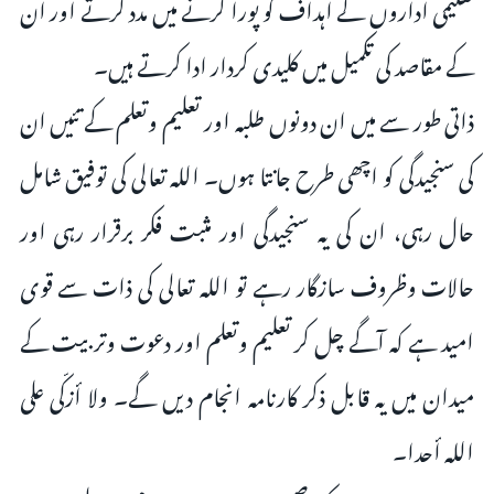
تعلیمی اداروں کے اہداف کو پورا کرنے میں مدد کرتے اور ان
کے مقاصد کی تکمیل میں کلیدی کردار ادا کرتے ہیں۔
ذاتی طور سے میں ان دونوں طلبہ اور تعلیم وتعلم کے تئیں ان
کی سنجیدگی کو اچھی طرح جانتا ہوں۔ اللہ تعالى کی توفیق شامل
حال رہی، ان کی یہ سنجیدگی اور مثبت فکر برقرار رہی اور
حالات وظروف سازگار رہے تو اللہ تعالى کی ذات سے قوی
امید ہے کہ آگے چل کر تعلیم وتعلم اور دعوت وتربیت کے
میدان میں یہ قابل ذکر کارنامہ انجام دیں گے۔ ولا أزکّی على
اللہ أحدا۔