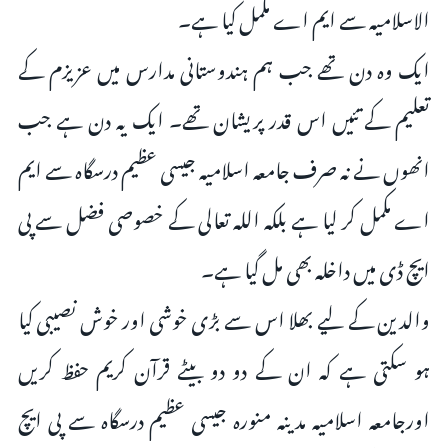
الاسلامیہ سے ایم اے مکمل کیا ہے۔
ایک وہ دن تھے جب ہم ہندوستانی مدارس میں عزیزم کے
تعلیم کے تئیں اس قدر پریشان تھے۔ ایک یہ دن ہے جب
انھوں نے نہ صرف جامعہ اسلامیہ جیسی عظیم درسگاہ سے ایم
اے مکمل کر لیا ہے بلکہ اللہ تعالى کے خصوصی فضل سے پی
ایچ ڈی میں داخلہ بھی مل گیا ہے۔
والدین کے لیے بھلا اس سے بڑی خوشى اور خوش نصیبی کیا
ہو سکتی ہے کہ ان کے دو دو بیٹے قرآن کریم حفظ کریں
اورجامعہ اسلامیہ مدینہ منورہ جیسی عظیم درسگاہ سے پی ایچ