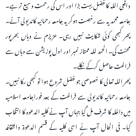
واقعی اللہ کا فضل بہت بڑا اور اس کی رحمت وسیع تر ہے۔
جامعہ محمدیہ سے رخصت ہوکر یہ جامعہ رحمانیہ کاندیولی آئے۔
پھر کبھی کوئی شکایت نہیں رہی۔ عزیزم نے وہاں بھرپور
محنت کی۔ الحمد للہ ممتاز نمبر اور اول پوزیشن سے وہاں سے
فراغت حاصل کرکے نکلے۔
پھر اللہ تعالى کا خصوصی جو فضل شروع ہوا تو کبھی رکا نہیں۔
جامعہ رحمانیہ کاندیولی سے فراغت کے بعد فوراجامعہ اسلامیہ
میں داخلہ کا شرف مل گیا جہاں آپ نے کلیہ الدعوہ کا انتخاب
کیا۔ فی الحال آپ نے اسی کلیہ کے قسم الدعوۃ والثقافہ