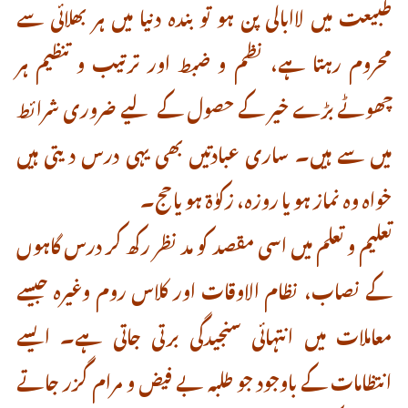
طبیعت میں لاابالی پن ہو تو بندہ دنیا‌ میں ہر بھلائی سے
محروم رہتا ہے، نظم و ضبط اور ترتیب و تنظیم ہر
چھوٹے بڑے خیر کے حصول کے لیے ضروری شرائط
میں سے ہیں۔ ساری عبادتیں بھی یہی درس دیتی ہیں
خواہ وہ نماز ہو یا روزہ، زکوٰۃ ہو یا حج۔
تعلیم و تعلم میں اسی مقصد کو مد نظر رکھ کر درس گاہوں
کے نصاب، نظام الاوقات اور کلاس روم وغیرہ جیسے
معاملات میں انتہائی سنجیدگی برتی جاتی ہے۔ ایسے
انتظامات کے باوجود جو طلبہ بے فیض و مرام گزر جاتے