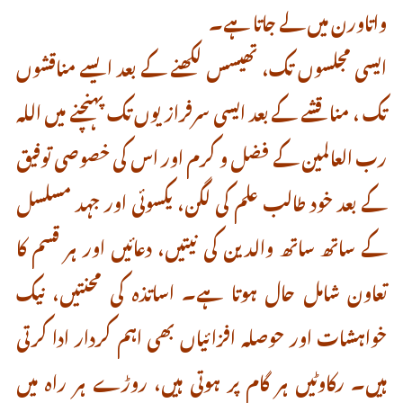
واتاورن میں لے جاتا ہے۔
ایسی مجلسوں تک، تھیسس لکھنے کے بعد ایسے مناقشوں
تک ، مناقشے کے بعد ایسی سرفرازیوں تک پہنچنے میں اللہ
رب العالمین کے فضل و کرم اور اس کی خصوصی توفیق
کے بعد خود طالب علم کی لگن، یکسوئی اور جہد مسلسل
کے ساتھ ساتھ والدین کی نیتیں، دعائیں اور ہر قسم کا
تعاون شامل حال ہوتا ہے۔ اساتذہ کی محنتیں، نیک
خواہشات اور حوصلہ افزائیاں بھی اہم کردار ادا کرتی
ہیں۔ رکاوٹیں ہر گام پر ہوتی ہیں، روڑے ہر راہ میں