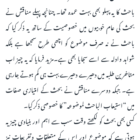
باحث کا یہ پہلو بھی بہت عمدہ تھا۔ چنانچہ پہلے مناقش نے
بحث کی عام خوبیوں میں خصوصیت کے ساتھ یہ ذکر کیا کہ
باحث نے نہ صرف موضوع کو اچھی طرح سمجھا ہے بلکہ
شواہد وادلہ سے اسے سجایا بھی ہے۔مزید فرمایا کہ یہ چیز اب
متاخرین طلبہ میں دھیرے دھیرے بہت ہی کم ہوتے جارہی
ہے۔ جبکہ دوسرے مناقش نے بحث کے امتیازی صفات
میں “استیعاب الباحث لموضوعہ” کا خصوصی ذکر کیا۔
کسی بھی بحث کو لکھتے وقت سب سے اہم اور بنیادی چیز یہ
ہوتی ہے کہ موضوع اور اس کے متعلقات وتفریعات نیز