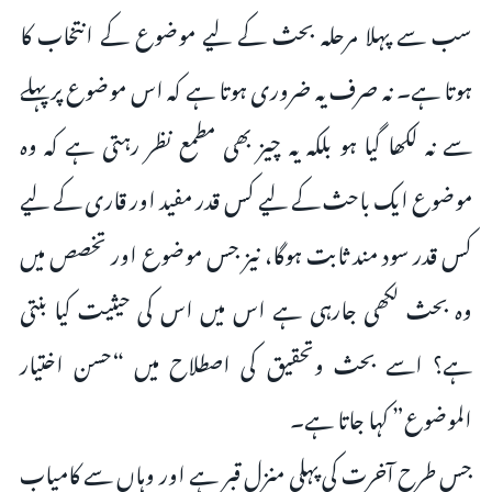
سب سے پہلا مرحلہ بحث کے لیے موضوع کے انتخاب کا
ہوتا ہے۔ نہ صرف یہ ضروری ہوتا ہے کہ اس موضوع پر پہلے
سے نہ لکھا گیا ہو بلکہ یہ چیز بھی مطمع نظر رہتی ہے کہ وہ
موضوع ایک باحث کے لیے کس قدر مفید اور قارى کے لیے
کس قدر سود مند ثابت ہوگا، نیز جس موضوع اور تخصص میں
وہ بحث لکھی جارہی ہے اس میں اس کی حیثیت کیا بنتی
ہے؟ اسے بحث وتحقیق کی اصطلاح میں “حسن اختیار
الموضوع” کہا جاتا ہے۔
جس طرح آخرت کی پہلی منزل قبر ہے اور وہاں سے کامیاب