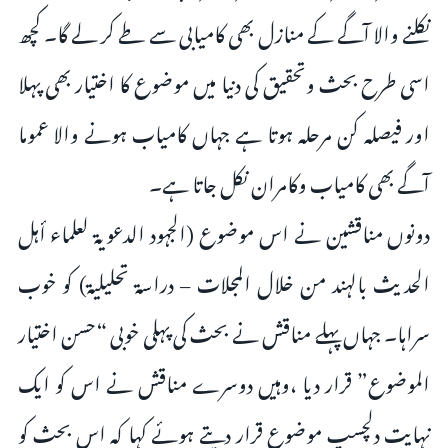
نکلنے والا آگے کے منازل بھی کامیابی سے طے کر لے گا۔ کچھ
اسی طرح بحث وتحقیق کی دنیا میں موضوع کا اختیار بھی پہلا
اور فیصلہ کن مرحلہ ہوتا ہے جہاں کامیاب ہونے والا عموما
آگے بھی کامیاب وکامران نکل جاتا ہے۔
دونوں مناقشین نے اس موضوع (الجہود الدعویۃ لعلماء أہل
الحدیث بالہند من خلال المجلات – دراسۃ تحلیلیۃ) کو خوب
سراہا۔ جہاں پہلے مناقش نے بحث کی پہلی خوبی “حسن اختیار
الموضوع” قرار دیا ،وہیں دوسرے مناقش نے اس کو ایک
نہایت دلچسپ موضوع قرار دیتے ہوئے کہا کہ اس بحث کو