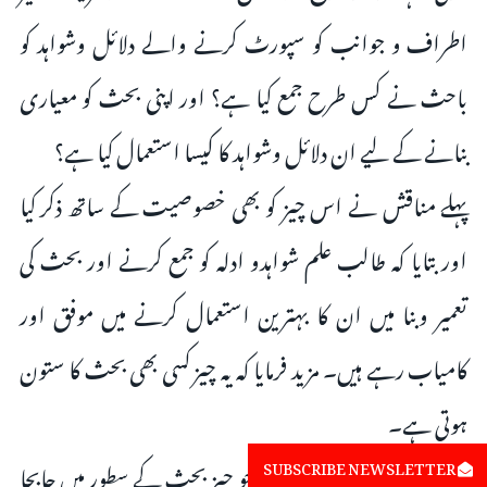
اطراف و جوانب کو سپورٹ کرنے والے دلائل وشواہد کو
باحث نے کس طرح جمع کیا ہے؟ اور اپنی بحث کو معیاری
بنانے کے لیے ان دلائل وشواہد کا کیسا استعمال کیا ہے؟
پہلے مناقش نے اس چیز کو بھی خصوصیت کے ساتھ ذکر کیا
اور بتایا کہ طالب علم شواہدو ادلہ کو جمع کرنے اور بحث کی
تعمیر وبنا میں ان کا بہترین استعمال کرنے میں موفق اور
کامیاب رہے ہیں۔ مزید فرمایا کہ یہ چیز کسی بھی بحث کا ستون
ہوتی ہے۔
SUBSCRIBE NEWSLETTER
کسی بھی بحث کو لکھتے وقت جو چیز بحث کے سطور میں جابجا