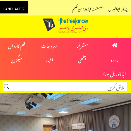
ایڈیٹر: ابوالمیزان
اسسٹنٹ ایڈیٹر: ابن کلیم
LANGUAGE ⊽
منظرنما
زمرہ جات
قلم کارواں
روبرو
چٹھی
اخبار
میگزین
ایڈیٹوریل بورڈ