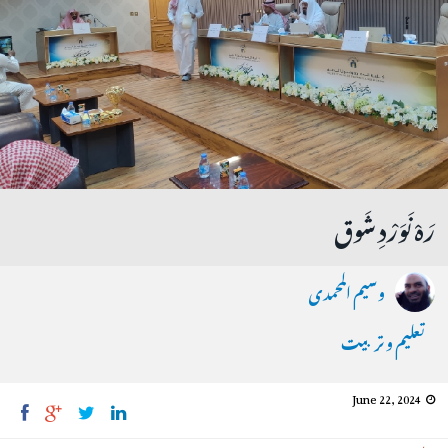
رَہْ نَوَرْدِ شَوق
وسیم المحمدی
تعلیم و تربیت
June 22, 2024