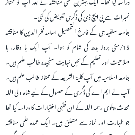
دراسہ کیا تھا۔ ایک بہترین علمی مناقشہ کے بعد آپ کو ممتاز
نمبرات سے پی ایچ ڈی کی ڈگری تفویض کی گئی۔
جامعہ سلفیہ ہی کے فارغ التحصیل اسامہ فخر الدین کا مناقشہ
15/مئی بروز بدھ کی شام کو ہوا۔ آپ ایک با وقار، با
صلاحیت اور تعلیم کے تئیں نہایت سنجیدہ طالب علم ہیں۔
جامعہ اسلامیہ میں آپ کلیۃ الشریعہ کے ممتاز طالب علم ہیں۔
آپ نے ایم اے کی ڈگری کے حصول کے لیے شاہ ولی اللہ
محدث دہلوی رحمہ اللہ کے ان فقہی اختیارات کا دراسہ کیا تھا
جو طہارت اور نماز سے متعلق ہیں۔ ایک عمدہ علمی مناقشہ