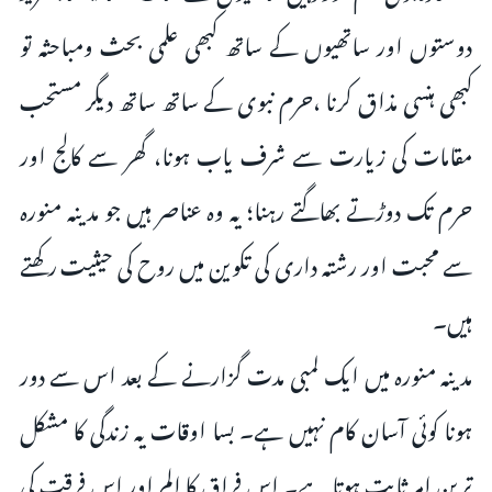
دوستوں اور ساتھیوں کے ساتھ کبھی علمی بحث ومباحثہ تو
کبھی ہنسی مذاق کرنا ،حرم نبوی کے ساتھ ساتھ دیگر مستحب
مقامات کی زیارت سے شرف یاب ہونا، گھر سے کالج اور
حرم تک دوڑتے بھاگتے رہنا؛ یہ وہ عناصر ہیں جو مدینہ منورہ
سے محبت اور رشتہ داری کی تکوین میں روح کی حیثیت رکھتے
ہیں۔
مدینہ منورہ میں ایک لمبی مدت گزارنے کے بعد اس سے دور
ہونا کوئی آسان کام نہیں ہے۔ بسا اوقات یہ زندگی کا مشکل
ترین امر ثابت ہوتا ہے۔ اس فراق کا الم اور اس فرقت کی