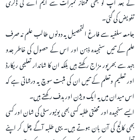
کے بعد آپ کو بھی ممتاز نمبرات سے ایم اے کی ڈگری
تفویض کی گئی۔
جامعہ سلفیہ سے فارغ التحصیل یہ دونوں طالب علم نہ صرف
علم کے تئیں سنجیدہ ذہن اور اس کے حصول کی خاطر جدو
جہد سے بھرپور مزاج رکھتے ہیں بلکہ ان کا شاندار تعلیمی ریکارڈ
اور تعلیم وتعلم کے تئیں ان کی مثبت سوچ یہ درشاتی ہے کہ
اس میدان میں یہ ایک ویژن اور ہدف رکھتے ہیں۔
ایسے سنجیدہ اور محنتی طلبہ کسی بھی یونیورسٹی کی شان اور کسی
بھی کالج کی آن بان ہوتے ہیں۔ یہی طلبہ آگے چل کر اپنے