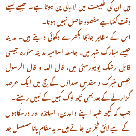
ہیں ان کی طبیعت میں لاابالی پن ہوتا ہے۔ جیسے تیسے
وقت کٹتا ہے مقصود حاصل نہیں ہوتا۔
اس کے مظاہر جابجا بکھرے دکھائی دیتے ہیں۔ مدینہ
جیسے مبارک شہر میں، جامعہ اسلامیہ مدینہ منورہ جیسی
قابل رشک یونیورسٹی میں، قال اللہ و قال الرسول
جیسی متبرک و مقدس صداؤں کے بیچ میں ایک عرصہ
گزارنے کے بعدبھی کچھ لوگ کہیں کے نہیں رہتے۔
جب کہ کچھ طلبہ اپنے والدین، اساتذہ اور درسگاہوں
کے لیے لائق فخر بن جاتے ہیں۔ یہ مقام پانا مسلسل جد