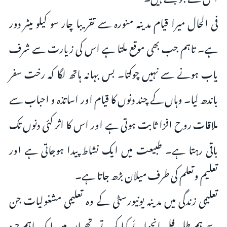
فی الحال میرا قیام مدینہ منورہ سے تقریبا چار سو کیلو میٹر دور
ہے۔ تاہم جب بھی موقع ملتا ہے اس کی زیارت سے شرف
یاب ہونے سے نہیں چوکتا۔ بس بہانہ ہاتھ لگا کہ رخت سفر
باندھ لیا۔ وہاں کے چند دنوں کا قیام اور اساتذہ و احباب سے
ملاقات روح افزا ثابت ہوتی ہے اور اس کا اثر کئی دنوں تک
باقی رہتا ہے۔ طبیعت میں ایک نشاط پیدا ہوجاتی ہے اور
تعلیم وتعلم کی طرف میلان بڑھ جاتا ہے۔
تعلیمی زندگی میں مدینہ یونیورسٹی کے وہ تعلیمی مشغولیات جن
سے ہم طلبہ فل انجوائے کیا کرتے تھے ان میں ایک اہم چیز