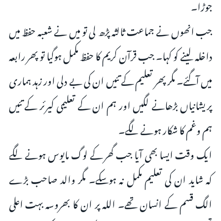
جوڑا۔
جب انھوں نے جماعت ثالثہ پڑھ لی تو میں نے شعبہ حفظ میں
داخلہ لینے کو کہا۔ جب قرآن کریم کا حفظ مکمل ہوگیا تو پھر رابعہ
میں آگئے۔ مگر پھر تعلیم کے تئیں ان کی بے دلی اور زہد ہماری
پریشانیاں بڑھانے لگیں اور ہم ان کے تعلیمی کیرئر کے تئیں
ہم وغم کا شکار ہونے لگے۔
ایک وقت ایسا بھی آیا جب گھر کے لوگ مایوس ہونے لگے
کہ شاید ان کی تعلیم مکمل نہ ہوسکے۔ مگر والد صاحب بڑے
الگ قسم کے انسان تھے۔ اللہ پر ان کا بھروسہ بہت اعلى