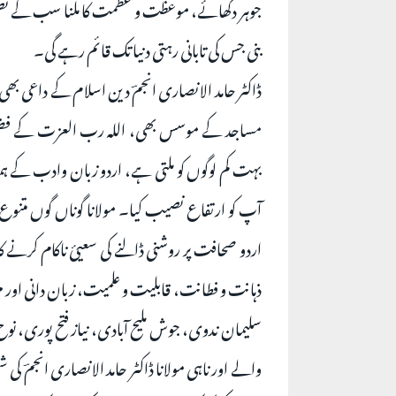
جوہر دکھائے، موعظت و عظمت کا ملنا سب کے نصی
بنی جس کی تابانی رہتی دنیا تک قائم رہے گی۔
ڈاکٹر حامد الانصاری انجمؔ دین اسلام کے داعی بھی
مساجد کے موسس بھی، اللہ رب العزت کے فضل س
بہت کم لوگوں کو ملتی ہے، اردو زبان وادب کے ہ
آپ کو ارتفاع نصیب کیا۔ مولانا گوناں گوں مت
اردو صحافت پر روشنی ڈالنے کی سعیئ ناکام کرنے کا 
ذہانت و فطانت، قابلیت و علمیت، زبان دانی اور مہ
سلیمان ندوی، جوش ملیح آبادی، نیاز فتح پوری، نوح ن
والے اور ناہی مولانا ڈاکٹر حامد الانصاری انجمؔ کی ش