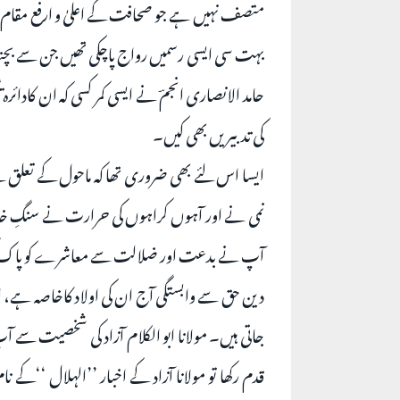
متصف نہیں ہے جو صحافت کے اعلیٰ و ارفع مقام ک
بہت سی ایسی رسمیں رواج پاچکی تھیں جن سے بچنا ب
حامد الانصاری انجمؔ نے ایسی کمر کسی کہ ان کادائرہ 
کی تدبیریں بھی کیں۔
ایسا اس لئے بھی ضروری تھا کہ ماحول کے تعلق سے 
نمی نے اور آہوں کراہوں کی حرارت نے سنگِ خارا
آپ نے بدعت اور ضلالت سے معاشرے کو پاک کرنے ک
دین حق سے وابستگی آج ان کی اولاد کاخاصہ ہے، او
جاتی ہیں۔ مولانا ابو الکلام آزاد کی شخصیت سے
قدم رکھا تو مولانا آزاد کے اخبار ’’الہلال ‘‘کے نام