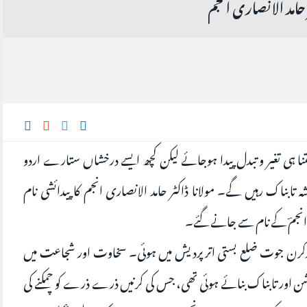
حامد الانصاری انجم
تنا ہی تغیر و تبدل پیدا ہوجائے لیکن کچھ ایسے درخشاں ستارے اردو
تابناک رہیں گے۔ مولانا ڈاکٹر حامد الانصاری انجم کا پیدائشی نام
ری انجمؔ کے نام سے جانے گئے۔
19 موضع لوہرسن بازارکرن جوت ضلع بستی اترپردیش میں ہوئی۔ سخاوت اور شجاعت میں
و روشن اور تابناک بنائے ہوئی تھی، جس کی کرنیں ذرے ذرے کو چمکنے کی