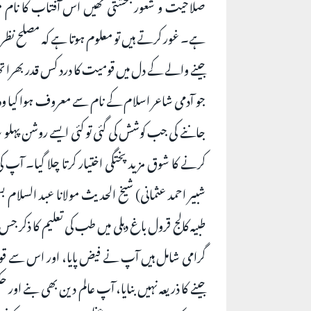
صلاحیت و شعور بخشتی تھیں اس آفتاب کا نام مولا
ہے۔ غور کرتے ہیں تو معلوم ہوتا ہے کہ مصلح نظر رک
جینے والے کے دل میں قومیت کا درد کس قدر بھرا تھا 
جو آدمی شاعر اسلام کے نام سے معروف ہوا کیا وہ
جاننے کی جب کوشش کی گئی تو کئی ایسے روشن پہلو سام
کرنے کا شوق مزید پختگی اختیار کرتا چلا گیا۔ آپ 
شبیر احمد عثمانی) شیخ الحدیث مولانا عبد السلام 
طبیہ کالج قرول باغ دہلی میں طب کی تعلیم کا ذکر ج
گرامی شامل ہیں آپ نے فیض پایا، اور اس سے قوم 
جینے کا ذریعہ نہیں بنایا، آپ عالم دین بھی بنے 