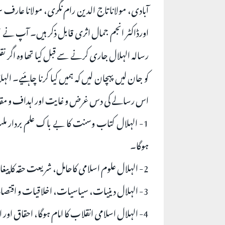
آبادی، مولانا تاج الدین رام نگری، مولانا عار
اورڈاکٹر انجم جمال اثری قابل ذکر ہیں۔ آپ نے
رسالہ الہلال جاری کرنے سے قبل کیا تھا وہ اگر ن
کو جان لیں پہچان لیں کہ ہمیں کیا کرنا چاہئیے۔ 
اس رسالے کی دس غرض و غایت اور اہداف و مق
1- الہلال کتاب وسنت کا بے باک علم بردار ملت
ہوگا۔
2- الہلال علوم اسلامی کاحامل، شریعت حقہ کا پیغامبر اور احکامات دین کا ناشر ہوگا۔
3- الہلال دینیات، سیاسیات، اخلاقیات و اقتصادیات اور معیشت و معاشرت کا بہترین معلم ہوگا۔
4- الہلال اسلامی انقلاب کا امام ہوگا، احقاق اور ابطال باطل اس کا فرض اولین ہوگا۔