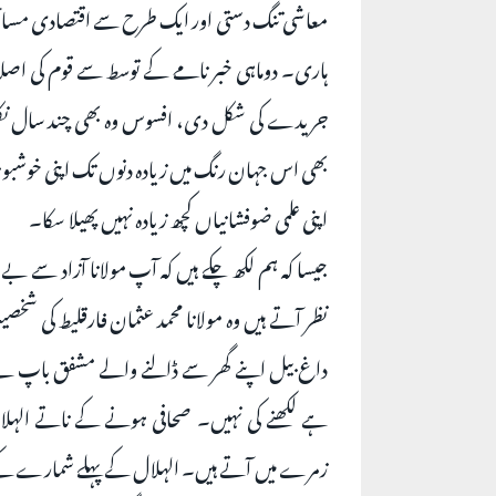
معاشی تنگ دستی اور ایک طرح سے اقتصادی مسائل ک
ہاری۔ دوماہی خبر نامے کے توسط سے قوم کی اصل
جریدے کی شکل دی، افسوس وہ بھی چند سال نکل سکا۔ 
بھی اس جہان رنگ میں زیادہ دنوں تک اپنی خوشبو نہ بکھ
اپنی علمی ضوفشانیاں کچھ زیادہ نہیں پھیلا سکا۔
جیسا کہ ہم لکھ چکے ہیں کہ آپ مولانا آزاد سے
نظر آتے ہیں وہ مولانا محمد عثمان فارقلیط کی ش
داغ بیل اپنے گھر سے ڈالنے والے مشفق باپ نے 
ہے لکھنے کی نہیں۔ صحافی ہونے کے ناتے الہلال
زمرے میں آتے ہیں۔ الہلال کے پہلے شمارے کے قلم