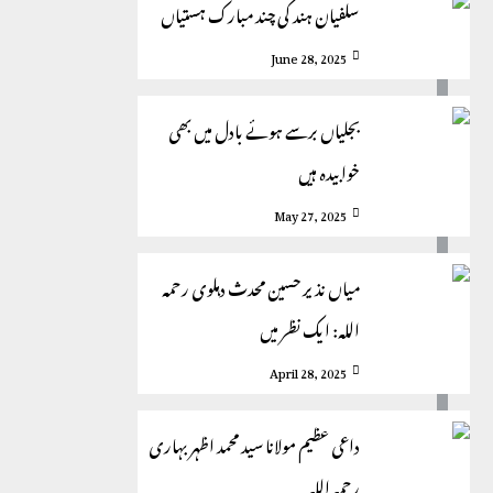
سلفیان ہند کی چند مبارک ہستیاں
June 28, 2025
بجلیاں برسے ہوئے بادل میں بھی
خوابیدہ ہیں
May 27, 2025
میاں نذیر حسین محدث دہلوی رحمہ
اللہ: ایک نظر میں
April 28, 2025
داعی عظیم مولانا سید محمد اظہر بہاری
رحمہ اللہ