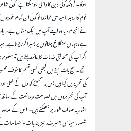
ہوگا۔ کیونکہ کوئی دین کا داعی ہوسکتا ہے، کوئی شاع
قوم کا رہبر یا سیاسی نمائندہ تو کوئی ان تمام خو
نے انجام دیا وہ اپنے آپ میں ایک مثال ہے۔ یاد رکھ
ہے، جہاں سنگلاخ چٹانوں پر بسیرا کرناپڑتا ہے، جہ
اگر آپ کی صحافتی خدمات کاجائزہ لیتے ہیں تو معل
تھے۔ سچ بات کہنے میں کبھی کسی قسم کا خوف محسوس
کی تحریریں کیا ہیں بس یہ سمجھئے کہ دل کے غنی او
آپ کی تحریروں میں فصاحت وبلاغت کے ساتھ نف
اشاریہ صاف طور پر جھلکتے ہیں۔ اس کے علاوہ ح
شعور، سیاسی بصیرت، نیز جذبات واحساسات کے ا