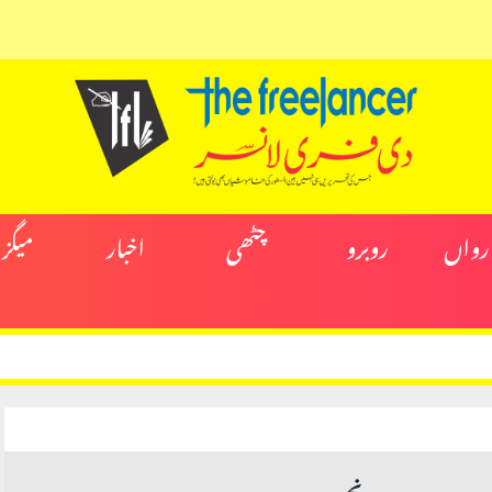
ارواں
روبرو
چٹھی
اخبار
میگز