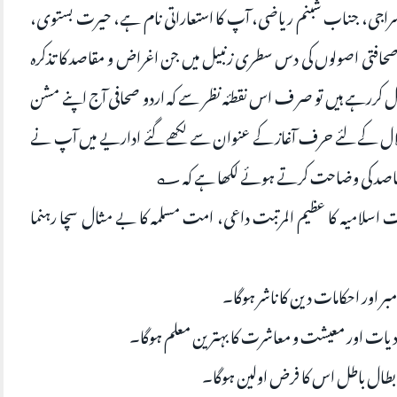
ف سراجی، جناب شبنم ریاضی، آپ کا استعاراتی نام ہے، حیرت بستوی،
 صحافتی اصولوں کی دس سطری زنبیل میں جن اغراض و مقاصد کا تذکرہ
قل کررہے ہیں تو صر ف اس نقطئہ نظر سے کہ اردو صحافی آج اپنے مشن
الہلال کے لئے حرف آغاز کے عنوان سے لکھے گئے اداریے میں آپ نے
اصد کی وضاحت کرتے ہوئے لکھا ہے کہ ؎
 اسلامیہ کا عظیم المرتبت داعی، امت مسلمہ کا بے مثال سچا رہنما