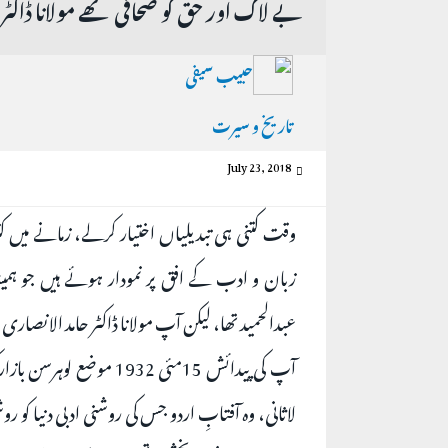
بے لاگ اور حق گو صحافی تھے مولانا ڈاکٹر 
حبیب سیفی
تاریخ و سیرت
July 23, 2018
وقت کتنی ہی تبدیلیاں اختیار کرلے، زمانے میں ک
زبان و ادب کے افق پر نمودار ہوئے ہیں جو ہمیشہ 
عبدالحمید تھا، لیکن آپ مولانا ڈاکٹر حامد الانصا
آپ کی پیدائش 15مئی 32
لاثانی، وہ آفتابِ اردو جس کی روشنی ادبی دنیا ک