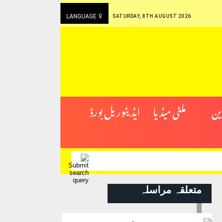
LANGUAGE ⊽
SATURDAY, 8TH AUGUST 2026
ین
ملٹی میڈیا
ایڈیٹوریل بورڈ
متعلقہ مراسلہ