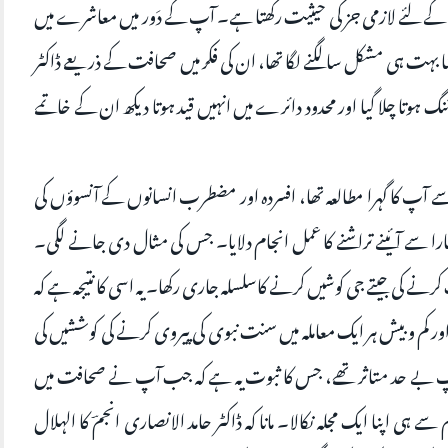
ے لئے لازمی جز کی حیثیت رکھتا ہے۔ آپ کے دَور میں معاشرے میں
ہت ہی مشکل سا لگنے لگا تھا، ان کی فکر میں صحافت کے ذریعے ڈاکٹر
تنگ ہوتا چلا گیا اور محدود دائرے میں انہیں قید ہوتا دیکھ ان کے خاتمے
آپ کا گہرا مطالعہ تھا، افسردہ اور مضطرب انسانوں کے آنسوؤں کی
 سے آئینے تراشنے کا عمل انجام دلایا۔ جس کی مثال دی جانے لگی۔
ی جیتے جی کوشیں کرنے کاسلسلہ جاری رکھا۔ یہ اسی کا نتیجہ ہے کہ
ر کم و بیش ہر ایک معاملہ میں سنت نبوی کی پیروی کرنے کی کوششیں کی
 آپ بے حد متاثر تھے، جس کا ثبوت یہ ہے کہ جب آپ نے صحافت میں
 سے ہی اپنا ایک مجلہ نکالا۔ مانا کہ ڈاکٹر حامد الانصاری انجمؔ کا الہلال