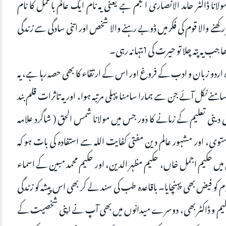
نا ڈاکٹر حامد الانصاری انجم ہے یعنی یہ نام ایک عالم باعمل کا نام
ھنے والا قوم کی فکر میں ڈوبے رہنے والا شخص اور اتنی سادگی سے زندگی
جب یہ پتہ چلا تو حیرت کی انتہا نہ رہی۔
 اردو زبان و ادب کے فروغ اور اس کے ارتقاء کا بھی حصہ رہا ہے، یہ
نے نکل آئے جن سے ہمارا سامنا پہلی مرتبہ ہوا، اور یہ تاثرات قلم بند
کی دینی تعلیم کے زمانے کا دَور جس میں مولانا شمس الحق ( شاگرد علامہ
بستوی، اور مشہور عالم دین مفتی کفایت اللہ سے استفادہ کی بات ہو کہ
س میں حکیم اجمل خاں، حکیم مظہر الدین، اور حکیم محمد مبین کے اسماء
کو فیض بھی پہنچایا۔ باقاعدہ طب کی سند لے کر بھی اس پیشہ کو زندگی
اور حکیم و ڈاکٹر بھی، دوسرے میدانوں میں بھی آپ نے اپنی شخصیت کے