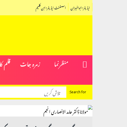
ایڈیٹر: ابوالمیزان
اسسٹنٹ ایڈیٹر: ابن کلیم
منظرنما
زمرہ جات
قلم ک
Search for: