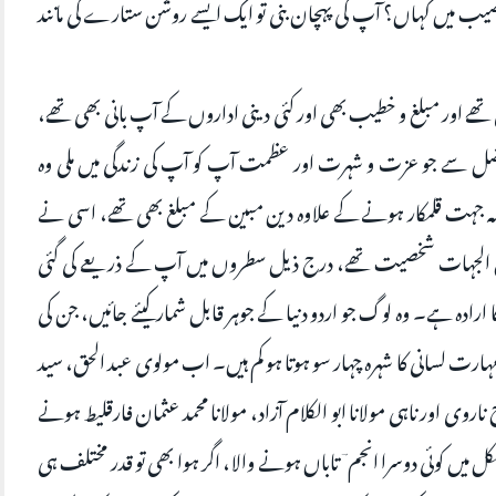
ب میں کہاں؟ آپ کی پہچان بنی تو ایک ایسے روشن ستارے کی مانند
 تھے اور مبلغ و خطیب بھی اور کئی دینی اداروں کے آپ بانی بھی تھے،
ے جو عزت و شہرت اور عظمت آپ کو آپ کی زندگی میں ملی وہ
مہ جہت قلمکار ہونے کے علاوہ دین مبین کے مبلغ بھی تھے، اسی نے
نوع الجہات شخصیت تھے، درج ذیل سطروں میں آپ کے ذریعے کی گئی
ارادہ ہے۔ وہ لوگ جو اردو دنیا کے جوہر قابل شمار کیئے جائیں، جن کی
ارت لسانی کا شہرہ چہار سو ہوتا ہو کم ہیں۔ اب مولوی عبد الحق، سید
اروی اور ناہی مولانا ابو الکلام آزاد، مولانا محمد عثمان فارقلیط ہونے
کل میں کوئی دوسرا انجم ؔ تاباں ہونے والا، اگر ہوا بھی تو قدر مختلف ہی