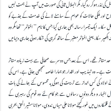
ی نذر ہوکر رہ گیا، مگر الہلال ثانی کی صورت میں آپ نے ہمت نہیں
اح اور ملکی حالات کو عوام کے سامنے لانے کی خدمت کے جذبے کو
ایک تیسرا رسالہ بھی جاری کیا جس کا نام ’’ المّؤتمر‘‘ تھا مگر وہ
یر سکا، یعنی المؤتمر معتبر کے ساتھ گمرہی کی شکار ہوتی جارہی دنیا میں
 بے حد متاثر تھے، اس کے بعد جس دوسرے صحافی سے بہت زیادہ متاثر
خصیت ہے۔ وہ تہذیب اور اقدار جو ہمارا خاصہ سمجھی جاتی ہے، اس کی
اولاد کی کس انداز سے تربیت کی ہوگی یہ محسوس کئے جانے کی بات
 اخبار و دیگر دونوں رسالوں سے جو کام لئے وہ قوم کی رہبری کے
کاروں میں غور کیجئے مولانا علی میاں ندوی، مولانا مشیر الحق بحری