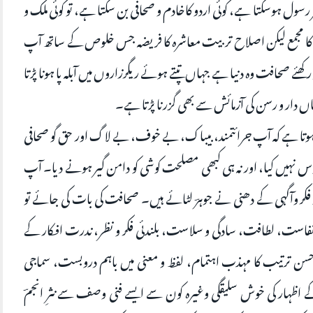
ر رسول ہوسکتا ہے، کوئی اردو کاخادم و صحافی بن سکتا ہے، تو کوئی ملک و
بیوں کا مجمع لیکن اصلاح تربیت معاشرہ کا فریضہ جس خلوص کے ساتھ آپ
ئے صحافت وہ دنیا ہے جہاں تپتے ہوئے ریگرزاروں میں آبلہ پا ہونا پڑتا
اں دار و رسن کی آزمائش سے بھی گزرنا پڑتا ہے۔
وم ہوتا ہے کہ آپ جرائتمند، بیباک، بے خوف، بے لاگ اور حق گو صحافی
 نہیں کیا، اور نہ ہی کبھی مصلحت کوشی کو دامن گیر ہونے دیا۔ آپ
ر فکر وآگہی کے دھنی نے جوہرؔ لٹائے ہیں۔ صحافت کی بات کی جائے تو
است، لطافت، سادگی و سلاست، بلندئی فکر و نظر، ندرت افکار کے
سن ترتیب کا مہذب اہتمام، لفظ و معنی میں باہم دروبست، سماجی
ظہار کی خوش سلیقگی وغیرہ کون سے ایسے فنی وصف سے نثرِ انجمؔ