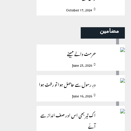
October 17, 2024
مضامین
حرمت والے مہینے
June 25, 2026
درِ رسول سے حاصل ہوا تو رخت ہوا
June 16, 2026
اک تیر بھی اس اور صف انداز سے
آئے