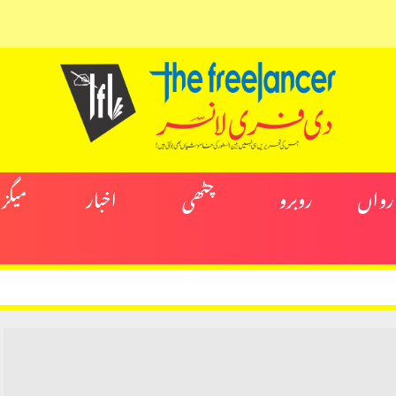
ارواں
روبرو
چٹھی
اخبار
میگز