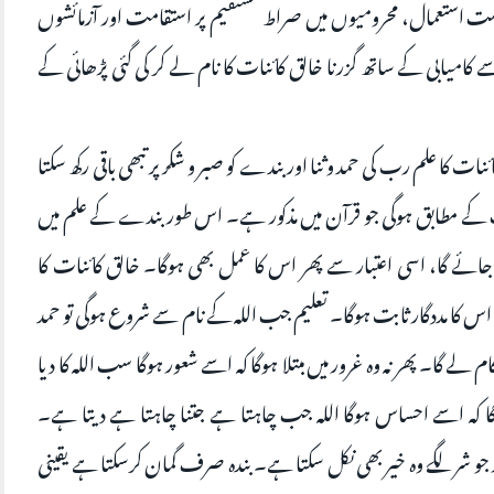
ت استعمال، محرومیوں میں صراط مستقیم پر استقامت اور آزمائشوں
 کامیابی کے ساتھ گزرنا خالق کائنات کا نام لے کر کی گئی پڑھائی کے
 علم رب کی حمد و ثنا اور بندے کو صبر و شکر پر تبھی باقی رکھ سکتا
کے مطابق ہوگی جو قرآن میں مذکور ہے۔ اس طور بندے کے علم میں
 جائے گا، اسی اعتبار سے پھر اس کا عمل بھی ہوگا۔ خالق کائنات کا
ں اس کا مددگار ثابت ہوگا۔ تعلیم جب اللہ کے نام سے شروع ہوگی تو حمد
کام لے گا۔ پھر نہ وہ غرور میں مبتلا ہوگا کہ اسے شعور ہوگا سب اللہ کا دیا
 کہ اسے احساس ہوگا اللہ جب چاہتا ہے جتنا چاہتا ہے دیتا ہے۔
 جو شر لگے وہ خیر بھی نکل سکتا ہے۔ بندہ صرف گمان کرسکتا ہے یقینی