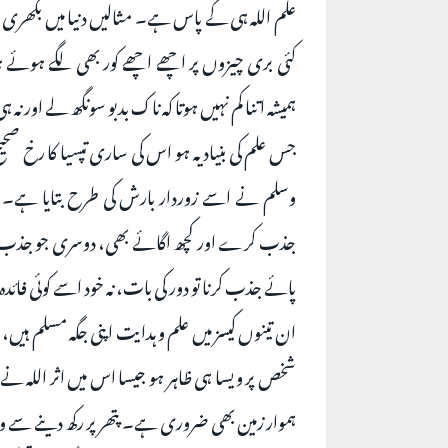
علم اللہ ہی کے پاس ہے۔ مثالیں دنیا میں بکھری
کئی بری چیزوں پر اچھے اچھے کور بھی لگے ہوئے
ہمیشہ اتنا کم نہیں ہوتا کہ ناک بدبو سونگھ لے اور نہ 
جس علم کی بنیاد یہ ہو اس‌ کی ساری تپسیا کا رخ صحی
وسلم نے اسے زوردار بارش کی طرح بتایا ہے۔
جذب کرے اور کچھ اگائے بھی، دوسری جو جذب تو نہ
پائے جذب کرنا تو دور کی بات، نہ خود اسے کوئی فائدہ 
ان تینوں کیسز میں علم و ہدایت اپنی جگہ مسلم ہی
شخص پر ویسا ہی ظاہر ہو جیسا اس میں اثر اللہ نے
ہموار زمین بھی ضروری ہے۔ پتھر پر رکھ دینے سے 