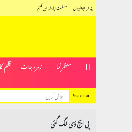
ایڈیٹر: ابوالمیزان
اسسٹنٹ ایڈیٹر: ابن کلیم
منظرنما
زمرہ جات
قلم ک
Search for:
پی ایچ ڈی لگ گئی