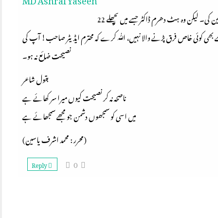
ایک ڈاکٹر نے دوسرے ڈاکٹر کو جادۂ اعتدال پر رہنے کی تلقین کی۔ لیکن وہ ہٹ دھرم ڈاکٹر جسے میں پچھلے 22
بھی کوئی خاص فرق پڑنے والا نہیں، اللّٰہ کرے کہ محترم ایڈیٹر صاحب! آپ کی
نصیحت ضائع نہ ہو۔
بقول شاعر
ناصحہ نہ کر نصیحت کیوں میرا سر کھائے ہے
میں اسی کو سمجھوں دشمن جو مجھے سمجھائے ہے
(محرر : محمد اشرف یاسین)
0
Reply