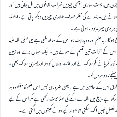
 پڑی ہیں، بہت ساری اچھی چیزیں خراب لفافوں میں مل جاتی ہیں اور
 ہوتے ہیں۔ بندے کی نظر صرف ظاہری چیزیں دیکھ پاتی ہے، فاصلہ
ہی ہر بری چیز بدبودار ہوتی ہے۔
ح ہوگا۔ یہ علم اور وہ ہدایت جو اس کے ساتھ ملتی ہے نبی صلی اللہ علیہ
 اس کے اثرات تین قسم کے ہوتے ہیں۔ ایک جہاں برسے وہ زمین
 کرپائے مگر روک لے اور فائدہ اوروں کو ہو اور تیسری روک بھی نہ
پہنچے نہ دوسروں کو۔
ں، فرق اس کے حاملین‌ میں ہے۔ یعنی ضروری نہیں اس علم کا مقصود ہر
 رکھا ہے۔ بیج میں اللہ نے اگنے کی صلاحیت رکھی ہے مگر اس کے لیے
وہ فصل نہیں اگ سکتی جو ہموار کیے ہوئے کھیتوں میں اگتی ہے۔