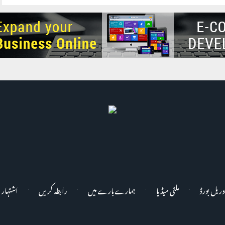
وریل بورڈ
ملٹی میڈیا
ہمارے بارے میں
رابطہ کریں
اشتہار 