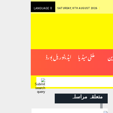
LANGUAGE ⊽
SATURDAY, 8TH AUGUST 2026
ین
ملٹی میڈیا
ایڈیٹوریل بورڈ
متعلقہ مراسلہ