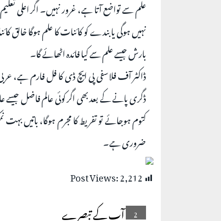
علم سے تواضع آتا ہے، غرور نہیں۔ اگر اعلی تعلیم 
نہیں ہوگی یا بندے کو کائنات کا علم ہوگا خالق کائن
بارش جیسے علم سے کیا فائدہ اٹھائے گا۔
ڈاکٹر آف فلاسفی پی ایچ ڈی کا فل فارم ہے، عربی‌
ڈگری پانے کے بعد بھی اگر کوئی عالم فاضل جیسے ع
کتوم ہوجائے تو تفریط کا مجرم ہوگا، باتیں بہت ن
ضروری ہے۔
Post Views:
2,212
آپ کے تبصرے
2