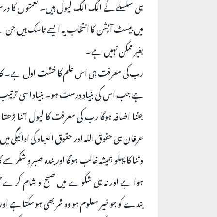
ہی سلسلے کے الگ الگ لیول ہیں۔ نعمتوں کا درس
میں بیسٹ آپشن کا انتخاب یہ ایسے ٹاسک ہیں جن سے
بغیر ممکن نہیں ہے۔
رب کی معرفت ہی اس علم کا خشت اول ہے۔ کائنات کا
ہے جب اس کی بنیاد درست ہو۔ بنیاد اسی ترتیب 
جتنا اضافہ ہوگا رب کی معرفت کا لیول اتنا بڑھتا
عرفان ہی حقوق اللہ اور حقوق العباد کی ادائیگی می
و ثنا کا پہلو ہمیشہ غالب ہوگا اور بندہ صبر و شکر سے 
ہوا ہے اور نہ ہی شکوے میں صبح و شام کرے گا
بندے کو جو خیر معلوم ہو وہ شر بھی ہوسکتا ہے اور