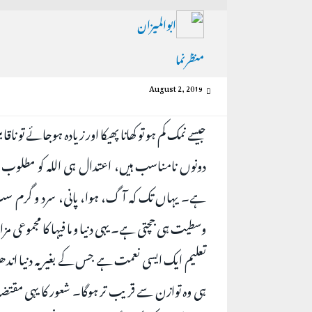
ابوالمیزان
منظرنما
August 2, 2019
جیسے نمک کم ہو تو کھانا پھیکا اور زیادہ ہوجائے تو 
دونوں نامناسب ہیں، اعتدال ہی اللہ کو مطلوب ہ
ہے۔ یہاں تک کہ آگ، ہوا، پانی، سرد و گرم س
وسطیت ہی جچتی ہے۔ یہی دنیا و ما فیہا کا مجموعی 
تعلیم ایک ایسی نعمت ہے جس کے بغیر یہ دنیا اندھ
ہی وہ توازن سے قریب تر ہوگا۔ شعور کا یہی مقتضا