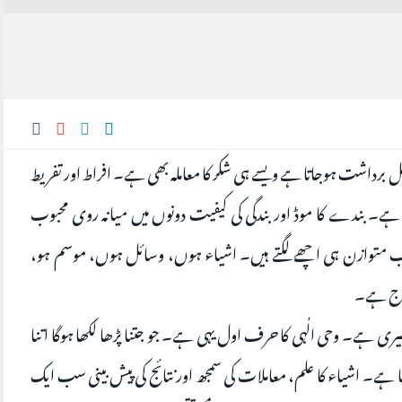
ناقابل برداشت ہوجاتا ہے ویسے ہی شکر کا معاملہ بھی ہے۔ افراط اور تفریط
ے۔ بندے کا‌ موڈ اور بندگی کی کیفیت دونوں میں میانہ روی محبوب
ب متوازن ہی اچھے لگتے ہیں۔ اشیاء ہوں، وسائل ہوں، موسم ہو،
مزاج ہے۔
یری ہے۔ وحی الٰہی کا حرف اول یہی ہے۔ جو جتنا پڑھا لکھا ہوگا اتنا
 ہے۔ اشیاء کا علم، معاملات کی سمجھ اور نتائج کی پیش بینی سب ایک