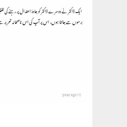
برسوں سے جانتا ہوں، اس پر آپ کی اس ناصحانہ تحریر سے 
1 year ago