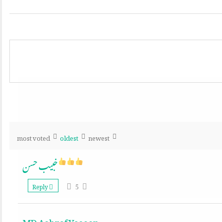
most voted
oldest
newest
خبیب حسن
5
Reply
MD Ashraf Yaseen