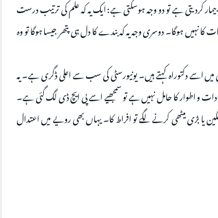
بیمار کردیتی ہے تو دو وجہ ہوسکتی ہے: ایک یہ کہ علم کی ترتیب درست
ات کا نہیں ہوگا۔ دوسری وجہ یہ کہ بندے کا دل ہی پتھر جیسا ہوگا تو وہ
 میں اسے دکتوراہ کہتے ہیں۔ یونیورسٹی کی سب سے اعلی ڈگری ہے۔ یہ
ادات و اطوار کا حامل نہیں ہے تو سمجھیے اسے پی ایچ ڈی لگ گئی ہے۔
مکین یا بڑی میٹھی کرنے لگے تو افراط کا۔ یہاں بھی رویے میں اعتدال