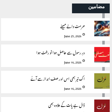
مضامین
حرمت والے مہینے
June 25, 2026
درِ رسول سے حاصل ہوا تو رخت ہوا
June 16, 2026
اک تیر بھی اس اور صف انداز سے آئے
June 16, 2026
ڈال ہے پات کے علاوہ بھی