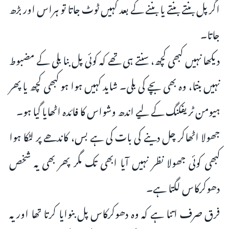
اگر پل بنتے بنتے یا بننے کے بعد کہیں ٹوٹ جاتا تو ہراس اور بڑھ
جاتا۔
دیکھا نہیں کبھی کچھ، سنتے ہی تھے کہ کوئی پل بنا بلی کے مضبوط
نہیں بنتا، وہ بھی بچے کی بلی۔ شاید کہیں ہوا ہو کبھی کچھ یا پھر
ہیومن ٹریفکنگ کے لیے اندھ وشواس کا فائدہ اٹھایا گیا ہو۔
جھولا اٹھاکر چل دینے کی بات کی ہے بس، کاندھے پر لٹکا ہوا
کبھی کوئی جھولا نظر نہیں آیا ابھی تک مگر پھر بھی یہ شخص
دھوکرکاس لگتا ہے۔
فرق صرف اتنا ہے کہ وہ دھوکرکاس پل بنوایا کرتا تھا اور یہ