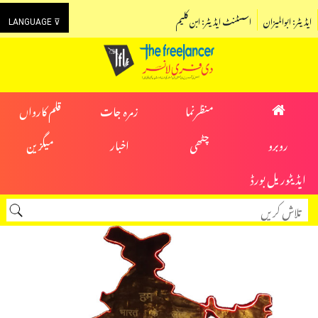
ایڈیٹر: ابوالمیزان
اسسٹنٹ ایڈیٹر: ابن کلیم
LANGUAGE ⊽
منظرنما
زمرہ جات
قلم کارواں
روبرو
چٹھی
اخبار
میگزین
ایڈیٹوریل بورڈ