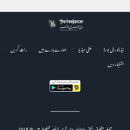
ایڈیٹوریل بورڈ
ملٹی میڈیا
ہمارے بارے میں
رابطہ کریں
اشتہار دیں
جملہ حقوق بحق ماہنامہ دی فری لانسر محفوظ ہیں @ 2018