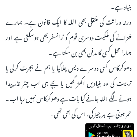
بنیاد ہے۔
ورنہ وراثت کی منتقلی بھی اللہ کا ایک قانون ہے۔ ہمارے
خزانے‌ کی ملکیت دوسری قوم کو ٹرانسفر بھی ہوسکتی ہے اور
ہمارا محل کسی کا مدفن بھی بن سکتا ہے۔
دھوکرکاس کسی دوسرے دیس چلاگیا یا ہم نے ہجرت کرلی یا
تربیت کی وہ بنیادیں اکھڑ گئیں یا بچے ہی اب چتر نڈر پیدا
ہونے لگے اللہ جانے کیا بات ہے دھوکرکاس نہیں رہا اب۔
عمر ہوتی ہے ہر چیز کی، اس کی بھی تھی!