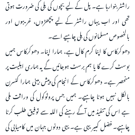
راشٹر بنوارہا ہے۔ پل کے لیے بچوں کی بلی کی ضرورت ہوتی
تھی اور اب یہاں راشٹر کے لیے پچھڑوں، غریبوں اور
بالخصوص مسلمانوں کی بلی چاہیے اسے‌۔
دھوکرکاس کا اپنا کرم کال ہے، ہمارا اپنا۔ دھوکرکاس ہمیں
بوسٹ کرے گا یا ہم برسٹ ہوجائیں گے یہ ہماری اہلیت پر
منحصر ہے۔ دھوکرکاس کے انجام کی پیش بینی ہمارا کنسرن
بالکل نہیں ہونا چاہیے۔ ہمیں جس پروٹوکول کی وراثت ملی
ہے اس کی تنفیذ میں آگے رہنے کی اللہ سے توفیق طلب کرنا
چاہیے۔ فضل کبیر یہی ہے۔ یہی دونوں جہان میں کامیابی کی