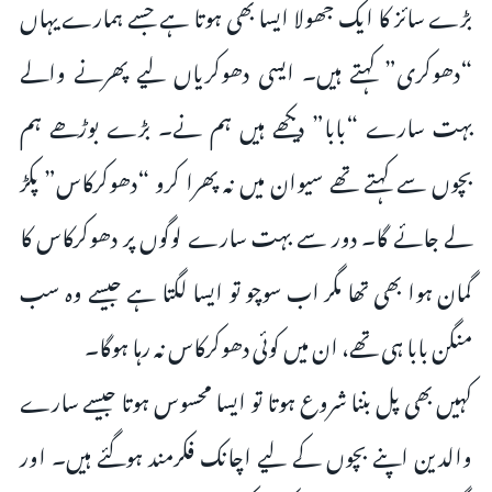
بڑے سائز کا ایک جھولا ایسا بھی ہوتا ہے جسے ہمارے یہاں
“دھوکری” کہتے ہیں۔ ایسی دھوکریاں لیے پھرنے والے
بہت سارے “بابا” دیکھے ہیں ہم نے۔ بڑے بوڑھے ہم
بچوں سے کہتے تھے سیوان میں نہ پھرا کرو “دھوکرکاس” پکڑ
لے جائے گا۔ دور سے بہت سارے لوگوں پر دھوکرکاس کا
گمان ہوا بھی تھا مگر اب سوچو تو ایسا لگتا ہے جیسے وہ سب
منگن بابا ہی تھے، ان میں کوئی دھوکرکاس نہ رہا ہوگا۔
کہیں بھی پل بننا شروع ہوتا تو ایسا محسوس ہوتا جیسے سارے
والدین اپنے بچوں کے لیے اچانک فکرمند ہوگئے ہیں۔ اور