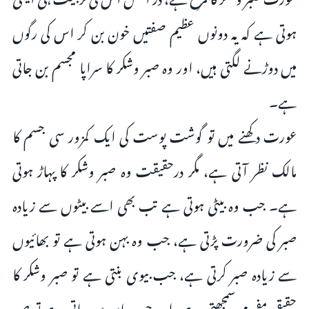
ہوتی ہے کہ یہ دونوں عظیم صفتیں خون بن کر اس کی رگوں
میں دوڑنے لگتی ہیں، اور وہ صبر وشکر کا سراپا مجسم بن جاتی
ہے۔
عورت دکھنے میں تو گوشت پوست کی ایک کمزور سی جسم کا
مالک نظر آتی ہے، مگر درحقیقت وہ صبر وشکر کا پہاڑ ہوتی
ہے۔ جب وہ بیٹی ہوتی ہے تب بھی اسے بیٹوں سے زیادہ
صبر کی ضرورت پڑتی ہے، جب وہ بہن ہوتی ہے تو بھائیوں
سے زیادہ صبر کرتی ہے، جب بیوی بنتی ہے تو صبر وشکر کا
حقیقی مفہوم سمجھتی ہے، اور جب ماں بن جاتی ہے تو صبر