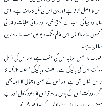
اس کا اصل اثاثہ ہے اور یہی اس کی کل کائنات ہے۔ اسی
بنا پر وہ دنیا کی سب سے قیمتی شیء اور ربانی عطیات و قدرتی
نعمتوں سے مالا مال اس عالم رنگ و بو میں سب سے بہترین
سامان ہے۔
عورت کا اصل سرمایہ اس کی عفت ہے، اور اس کی اصل
دولت اس کی پاکیزگی ہے، عفت وپاگیزگی صنف نازک کا
راس المال بھی ہے اور اس کے حسن وجمال کا آئینہ بھی،
اگر یہ دولت اس کے پاس نہ ہو تو اس کا وجود کنگال اور بے
معنى ہے، اور وہ ایک زندہ لاش کے سوا کچھ بھی نہیں ہے۔