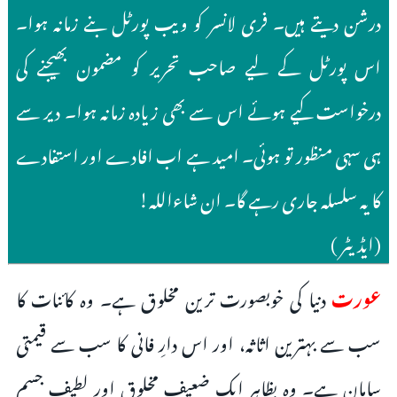
درشن دیتے ہیں۔ فری لانسر کو ویب پورٹل بنے زمانہ ہوا۔
اس پورٹل کے لیے صاحب تحریر کو مضمون بھیجنے کی
درخواست کیے ہوئے اس سے بھی زیادہ زمانہ ہوا۔ دیر سے
ہی سہی منظور تو ہوئی۔ امید ہے اب افادے اور استفادے
کا یہ سلسلہ جاری رہے گا۔ ان شاءاللہ!
(ایڈیٹر )
عورت
دنیا کی خوبصورت ترین مخلوق ہے۔ وہ کائنات کا
سب سے بہترین اثاثہ، اور اس دارِ فانی کا سب سے قیمتی
سامان ہے۔ وہ بظاہر ایک ضعیف مخلوق اور لطیف جسم