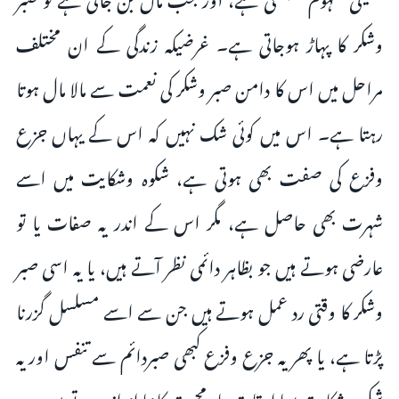
وشکر کا پہاڑ ہوجاتی ہے۔ غرضیکہ زندگی کے ان مختلف
مراحل میں اس کا دامن صبر وشکر کی نعمت سے مالا مال ہوتا
رہتا ہے۔ اس میں کوئی شک نہیں کہ اس کے یہاں جزع
وفزع کی صفت بھی ہوتی ہے، شکوہ وشکایت میں اسے
شہرت بھی حاصل ہے، مگر اس کے اندر یہ صفات یا تو
عارضی ہوتے ہیں جو بظاہر دائمی نظر آتے ہیں، یا یہ اسی صبر
وشکر کا وقتی رد عمل ہوتے ہیں جن سے اسے مسلسل گزرنا
پڑتا ہے، یا پھر یہ جزع وفزع کبھی صبردائم سے تنفس اور یہ
شکوہ وشکایت بسا اوقات پیار محبت کا نیا انداز ہوتے ہیں۔