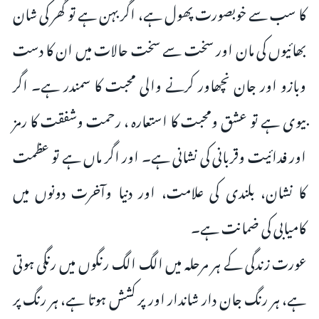
کا سب سے خوبصورت پھول ہے، اگر بہن ہے تو گھر کی شان
بھائیوں کی مان اور سخت سے سخت حالات میں ان کا دست
وبازو اور جان نچھاور کرنے والی محبت کا سمندر ہے۔ اگر
بیوی ہے تو عشق ومحبت کا استعارہ ، رحمت وشفقت کا رمز
اور فدائیت وقربانی کی نشانی ہے۔ اور اگر ماں ہے تو عظمت
کا نشان، بلندی کی علامت، اور دنیا وآخرت دونوں میں
کامیابی کی ضمانت ہے۔
عورت زندگی کے ہر مرحلہ میں الگ الگ رنگوں میں رنگی ہوتی
ہے، ہر رنگ جان دار شاندار اور پر کشش ہوتا ہے، ہر رنگ پر