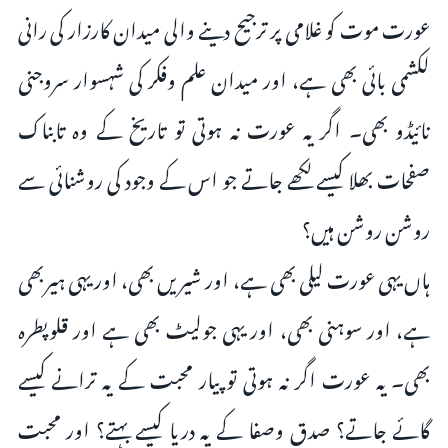
عورت موت کو غلامی پر ترجیح دینے والی میدان کارزار کی رانی
لکشمی بائی بھی ہے، اور میدان علم وفکر کی شہسوار سروجنی
نائیڈو بھی۔ اگر یہ عورت نہ ہوتی تو تاریخ کے وہ تابناک
صفحات بھلا کیسے لکھے جاتے جو اس کے وجود کی روشنائی سے
روشن روشن ہیں؟
ہاں یہی عورت لیلى بھی ہے، اور شیریں بھی، اور یہی ہیربھی
ہے، اور سوہنی بھی، اور یہی جولیٹ بھی ہے اور قلوپطرہ
بھی۔ یہ عورت اگر نہ ہوتی تو پیار محبت کے یہ ترانے کیسے
گائے جاتے؟ صدق وصفا کے یہ دریا کیسے بہتے؟ اور محبت