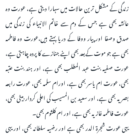
زندگی کے مشکل ترین حالات میں سہارا دیتی ہے، عورت وہ
عائشہ بھی ہے جس کے دم سے خاتم الانبیاء کی زندگی میں
صدق وصفا اور پیار ووفا کے دریا بہتے ہیں،عورت وہ فاطمہ
بھی ہے جو موت کےبعد بھی اپنے جنازے کا پردہ چاہتی ہے،
عورت صفیہ بنت عبد المطلب بھی ہے، اور ہند بنت عتبہ
بھی، عورت ام یاسر بھی ہے، اورام سلمہ بھی، عورت رابعہ
بصریہ بھی ہے، اور سعید بن المسیب کی اعلى کردار بیٹی بھی،
عورت فاطمہ غازیہ بھی ہے، اور ام کلثوم بھی۔
یہی عورت شجرۃ الدر بھی ہے اور رضیہ سلطانہ بھی، اور یہی