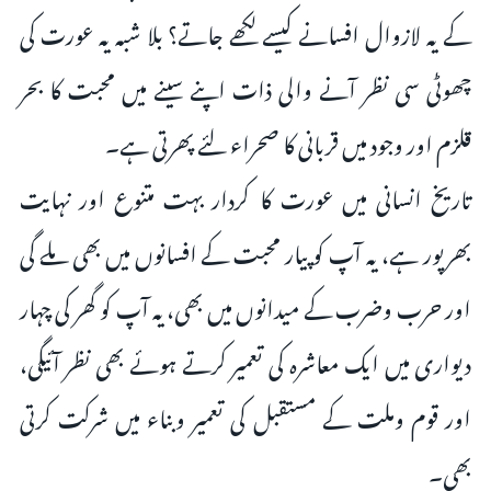
کے یہ لازوال افسانے کیسے لکھے جاتے؟ بلا شبہ یہ عورت کی
چھوٹی سی نظر آنے والی ذات اپنے سینے میں محبت کا بحر
قلزم اور وجود میں قربانی کا صحراء لئے پھرتی ہے۔
تاریخ انسانی میں عورت کا کردار بہت متنوع اور نہایت
بھرپور ہے، یہ آپ کو پیار محبت کے افسانوں میں بھی ملے گی
اور حرب وضرب کے میدانوں میں بھی، یہ آپ کو گھر کی چہار
دیواری میں ایک معاشرہ کی تعمیر کرتے ہوئے بھی نظر آئیگی،
اور قوم وملت کے مستقبل کی تعمیر وبناء میں شرکت کرتی
بھی۔