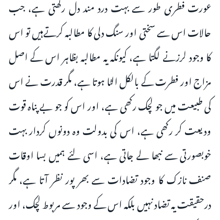
عورت فطری طور سے بہت درد مند دل رکھتی ہے، جب
حالات اس سے سختی اور سنگ دلی کا مطالبہ کرتےہیں تو اس
کا وجود لرزنے لگتا ہے، کیونکہ یہ مطالبہ بظاہر اس کے اصل
مزاج اور فطرت کے بالکل الٹا ہوتا ہے، مگر قدرت نے اس
کی طبیعت میں جو لچک رکھی ہے، اور اس کو جو بے پناہ قوت
ودیعت کر رکھی ہے، اس کی بدولت وہ دونوں کردار بہت
خوبصورتی سے نبھا لے جاتی ہے، اسی لئے ہمیں بسا اوقات
صنف نازک کا وجود تضادات سے بھر پور نظر آتا ہے، مگر
درحقیقت یہ تضاد نہیں بلکہ اس کے وجود سے مربوط لچک، اور