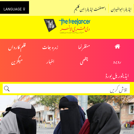
ایڈیٹر: ابوالمیزان
اسسٹنٹ ایڈیٹر: ابن کلیم
LANGUAGE ⊽
منظرنما
زمرہ جات
قلم کارواں
روبرو
چٹھی
اخبار
میگزین
ایڈیٹوریل بورڈ