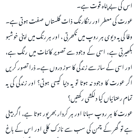
اس کی بے پناہ قوت ہے۔
عورت کی معطر اور رنگارنگ ذات گلستاں صفت ہوتی ہے۔
وفا کی یہ دیوی ہر روپ میں نکھرتی ، اور ہر رنگ میں اپنى خوشبو
بکھیرتی ہے، اسی کے وجود سے تصویر کائنات میں رنگ ہے،
اور اسی کے ساز سے زندگی کا سوز دروں ہے۔ ذرا تصور کریں
اگر عورت کا وجود نہ ہوتا تو یہ دنیا کیسی ہوتی؟ اور زندگی کی یہ
تمام رعنائیاں کیا دلکشی رکھتیں؟
عورت کا ہر روپ سہانا اور ہر کردار بھرپور ہوتا ہے، اگر بیٹی
ہے تو گھر کے چمن کی سب سے نازک کلی اور اس کے باغ