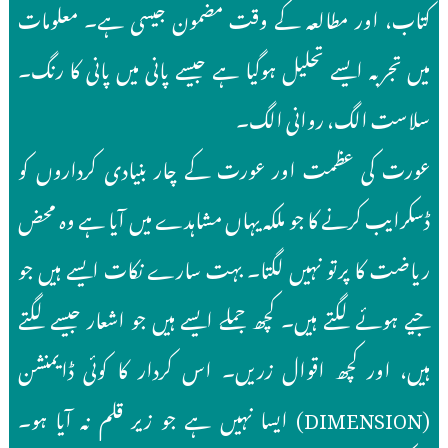
کتاب، اور مطالعہ کے وقت مضمون جیسی ہے۔ معلومات
میں تجربہ ایسے تحلیل ہوگیا ہے جیسے پانی میں پانی کا رنگ۔
سلاست الگ، روانی الگ۔
عورت کی عظمت اور عورت کے چار بنیادی کرداروں کو
ڈسکرایب کرنے کا جو ملکہ یہاں مشاہدے میں آیا ہے وہ محض
ریاضت کا پرتو نہیں لگتا۔ بہت سارے نکات ایسے ہیں جو
جیے ہوئے لگتے ہیں۔ کچھ جملے ایسے ہیں جو اشعار جیسے لگتے
ہیں، اور کچھ اقوال زریں۔ اس کردار کا کوئی ڈایمنشن
(DIMENSION) ایسا نہیں ہے جو زیر قلم نہ آیا ہو۔