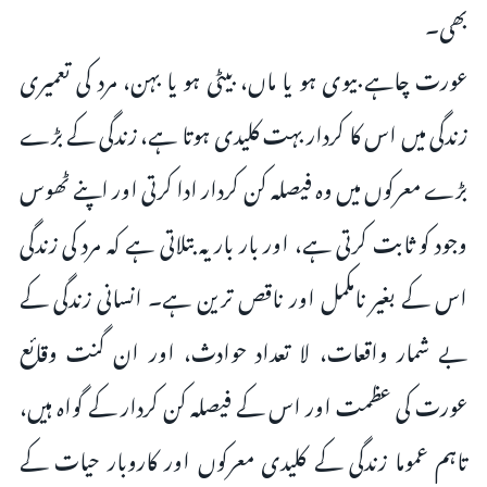
بھی۔
عورت چاہے بیوی ہو یا ماں، بیٹی ہو یا بہن، مرد کی تعمیری
زندگی میں اس کا کردار بہت کلیدی ہوتا ہے، زندگی کے بڑے
بڑے معرکوں میں وہ فیصلہ کن کردار ادا کرتی اور اپنے ٹھوس
وجود کو ثابت کرتی ہے، اور بار بار یہ بتلاتی ہے کہ مرد کی زندگی
اس کے بغیر نامکمل اور ناقص ترین ہے۔ انسانی زندگی کے
بے شمار واقعات، لا تعداد حوادث، اور ان گنت وقائع
عورت کی عظمت اور اس کے فیصلہ کن کردار کے گواہ ہیں،
تاہم عموما زندگی کے کلیدی معرکوں اور کاروبار حیات کے