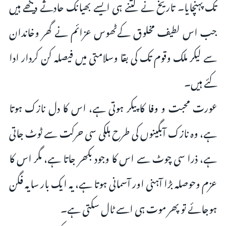
تک پہنچایا۔ تاریخ نے کتنے ہی ایسے بھیانک حادثے دیکھے ہیں
جب اس لطیف مخلوق کےٹھوس عزائم نے گھر وخاندان
سے لیکر ملک وقوم تک کی بقا وسلامتی میں فیصلہ کن کردار ادا
کئے ہیں۔
عورت محبت و وفا کا پیکر ہوتی ہے، اس کا دل نازک ہوتا
ہے، وہ نازک آبگینوں کی طرح ہلکی سی حرکت سے ٹوٹ جاتی
ہے، ذرا سی چوٹ سے اس کا وجود بکھر جاتا ہے، مگر اس کا
عزم وحوصلہ بڑا آہنی اور آسمانی ہوتا ہے، یہ ایک بار سایہ فگن
ہوجائے تو پھر موت ہی اسے ٹال سکتی ہے۔