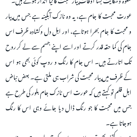
عورت محبت کا جام ہے، یہ وہ نازک آبگینہ ہے جس میں پیار
و محبت کا جام بھرا ہوتاہے، اور اہل دل وکشادہ ظرف اس
جام کی کما حقہ قدر کرتے اور اسے اپنے جسم سے لے کر روح
تک اتارتے ہیں۔ اس جام کا رنگ و روپ کوئی بھی ہو اس
کے ظرف میں پیار محبت کی شراب ہی ملتی ہے۔ بعض نباض
اہل قلم تو کہتے ہیں کہ عورت اس نازک جام بلور کی طرح ہے
جس میں محبت کا جو رنگ ڈال دیا جائے وہی اس کا رنگ
ہوجاتا ہے۔
عورت کتنی بھی تہی دامن ہو اس کی جھولی صدق وصفا سے