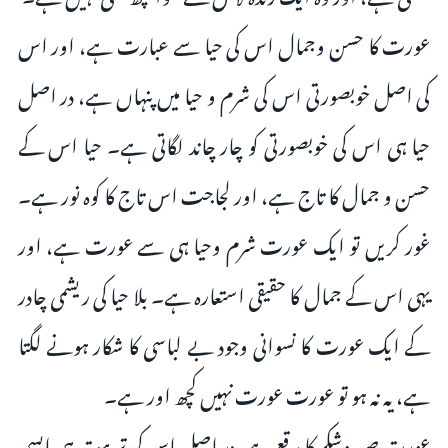
عورت کا حسن وجمال اس کی حیا سے عبارت ہے، اور اس
کی اصل خوبصورتی اس کى شرم و حیا میں پنہاں ہے، در اصل
حیا ہی اس کی خوبصورتی کو چار چاند لگاتی ہے۔ حیا اس کے
حسن و جمال کا تاج ہے، اور لجاجت اس تاج کا کوہ نور ہے۔
غور کریں تو ایک عورت شرم وحیا ہی سے عورت ہے، اور
یہی اس کے جمال کا حقیقی استعارہ ہے۔ بلا حیا کی ریشمی چادر
کے ایک عورت کا نسوانی وجود بے لباسی کا شکار ہونے لگتا
ہے، یہ نہ ہو تو عورت عورت نہیں کچھ اور ہے۔
عورت صبر وشکر کا مرقع ہے، در اصل اس کی تربیت ہی ایسی