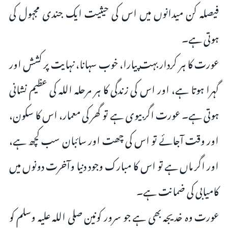
فیصلہ کن میدانوں میں اس کی حیثیت ایک جندی مجہول کی
ہوتی ہے۔
عورت کا ہر کردار بہت پیارا، خوب سہانا، نہایت پر کشش اور
گہرا ہوتا ہے، اور اس کی زندگی کا ہر مرحلہ اللہ کی عظیم نشانی
ہوتی ہے۔ عورت اگر بیوی ہے تو گھر کی معمار، اس کا سکون،
اور وقت آجائے تو اس کی چھت اور سائبان سب کچھ ہے،
اور اگر ماں ہے تو اس کا مبارک وجود دنیا وآخرت دونوں میں
کامیابی کی ضمانت ہے۔
عورت وہ خدیجہ بھی ہے جو سرور کونین صلى اللہ علیہ وسلم کو