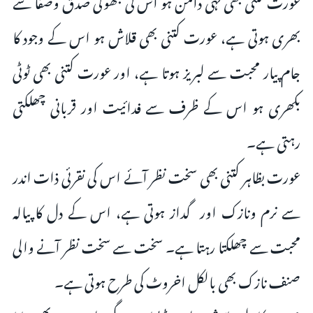
بھری ہوتی ہے، عورت کتنی بھی قلاش ہو اس کے وجود کا
جام پیار محبت سے لبریز ہوتا ہے، اور عورت کتنی بھی ٹوٹی
بکھرى ہو اس کے ظرف سے فدائیت اور قربانی چھلکتی
رہتی ہے۔
عورت بظاہر کتنى بھی سخت نظر آئے اس کی نقرئی ذات اندر
سے نرم ونازک اور گداز ہوتى ہے، اس کے دل کا پیالہ
محبت سے چھلکتا رہتا ہے۔ سخت سے سخت نظر آنے والی
صنف نازک بھی بالکل اخروٹ کی طرح ہوتی ہے۔