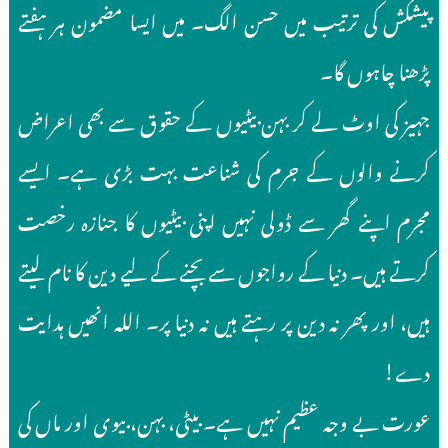
پیشکش کی ترتیب میں حسن الگ۔ میں ایسا مضمون ہر ہفتے
پڑھنا چاہوں گا۔
جہیز کی اوٹ لے کر بہن بیٹیوں کے حقوق سے بھی اعراض
کرنے والوں کے جرم کی شناعت بہت بڑی ہے۔ ایسے
مجرم اپنے گھر سے ڈولی نہیں اپنی بیٹیوں کا جنازہ رخصت
کرتے ہیں۔ دنیا کے رواجوں سے بچنے کے لیے دین کا نام لیتے
ہیں، اور پھر نہ دین پر رہتے ہیں نہ دنیا پر۔ اللہ انھیں ہدایت
دے!
عورت بے وجہ عظیم نہیں ہے۔ بیٹی، بہن، بیوی اور ماں کی