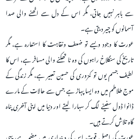
سے باہر نہیں جاتی، مگر اس کے دل سے اٹھنے والی صدا
آسمانوں کو چیر دیتی ہے۔
عورت کا وجود ویسے تو ضعف ونقاہت کا استعارہ ہے، مگر
تاریخ کی سنگلاخ راہوں کی وہ نا تھکنے والی مسافر ہے، اس کا
لطیف جسم یوں تو کمزورى کی حسین تعبیر ہے، مگر زندگی کے
موج طلاطم میں وہ ایسا پہاڑ ہے جس سے حالات کے مارے
ڈانوا ڈول سفینے لگ کر سہارا لیتے اور دنیا میں اپنى آخرى پناہ
گاہ تلاش کرتے ہیں۔
عورت کی اصل قوت اس کی دینداری میں مضمر ہے، یہی