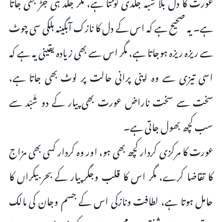
عورت کا دل بلا شبہ جلدی ٹوٹتا ہے، مگر جلد ہی جڑ بھی جاتا
ہے۔ یہ صحیح ہے کہ اس کے دل کا نازک آبگینہ ہلکی سی چوٹ
سے ریزہ ریزہ ہوجاتا ہے، مگر اس سے بھی زیادہ یقینی یہ ہے کہ
اسی تیزی سے وہ اپنی پرانی حالت پر لوٹ بھی جاتا ہے،
سخت سے سخت ناراض عورت بھی پیار کے دو شَبْد سے
سب کچھ بھول جاتی ہے۔
عورت کا مرکزی کردار کچھ بھی ہو، اور وہ کردار کسی بھی مزاج
کا تقاضا کرے، مگر اس کا قلب وجگر پیار کے بحر بیکراں کا
حامل ہوتا ہے، لطافت ونازکی اس کے جسم وجان کی مالک