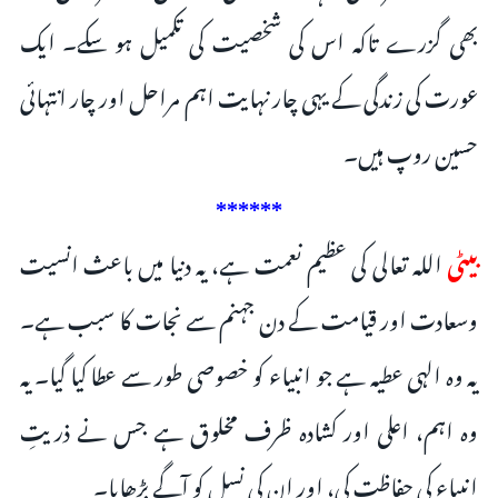
بھی گزرے تاکہ اس کی شخصیت کی تکمیل ہو سکے۔ ایک
عورت کی زندگی کے یہی چار نہایت اہم مراحل اور چار انتہائی
حسین روپ ہیں۔
******
بیٹی
اللہ تعالى کی عظیم نعمت ہے، یہ دنیا میں باعث انسیت
وسعادت اور قیامت کے دن جہنم سے نجات کا سبب ہے۔
یہ وہ الہی عطیہ ہے جو انبیاء کو خصوصی طور سے عطا کیا گیا۔ یہ
وہ اہم، اعلى اور کشادہ ظرف مخلوق ہے جس نے ذریتِ
انبیاء کی حفاظت کی، اور ان کی نسل کو آگے بڑھایا۔