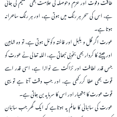
طاقت وقوت اور عزم وحوصلہ کی علامت بھی تسلیم کی جاتی
ہے، اس کی سحر ہر رنگ میں ہوتی ہے، اور ہر رنگ ساحرانہ
ہوتا ہے۔
عورت اگر گل و بلبل اور فاختہ وکوئل ہوتی ہے، تو وہ شاہین
اور چیتے کا کردار بھی بخوبی نبھاتی ہے، اللہ تعالى نے عورت کو
جس قدر لطافت اور نزاکت سے نوازا ہے، اسی قدر اسے
قوت بھی عطا کررکھی ہے، اور جب وقت آتا ہے تو یہی
قوت عورت کا ہتھیار اور اس کا سرمایہ بن جاتی ہے۔
عورت کی سائبانی کا عالم یہ ہوتاہے کہ ایک گھر جب سائبان