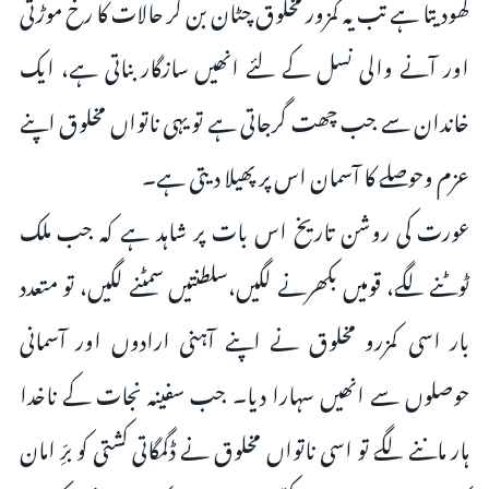
کھودیتا ہے تب یہ کمزور مخلوق چٹان بن کر حالات کا رخ موڑتی
اور آنے والی نسل کے لئے انھیں سازگار بناتی ہے، ایک
خاندان سے جب چھت گرجاتی ہے تو یہی ناتواں مخلوق اپنے
عزم وحوصلے کا آسمان اس پر پھیلا دیتی ہے۔
عورت کی روشن تاریخ اس بات پر شاہد ہے کہ جب ملک
ٹوٹنے لگے، قومیں بکھرنے لگیں،سلطنتیں سمٹنے لگیں، تو متعدد
بار اسی کمزرو مخلوق نے اپنے آہنی ارادوں اور آسمانی
حوصلوں سے انھیں سہارا دیا۔ جب سفینہ نجات کے ناخدا
ہار ماننے لگے تو اسی ناتواں مخلوق نے ڈگمگاتی کشتی کو برِّ امان