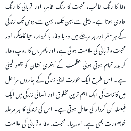
وفا کا رنگ غالب، محبت کا رنگ ظاہر، اور قربانی کا رنگ
حاوی ہوتا ہے۔ بیٹی سے بہن تک، بہن سے بیوی تک زندگی
کے ہر سفر اور ہر مرحلے میں وہ با وفا، با کردار ، حیا کا پیکر، اور
محبت وقربانی کی علامت ہوتی ہے، اور پھر ماں کا روپ دھار
کر بدر تمام ہوتی ہوئی عظمت کے آخری نشان کو چھو لیتی
ہے۔ اس طرح ایک عورت اپنی زندگی کے چاروں مراحل
میں کائنات کی ایک اہم ترین مخلوق اور انسانی زندگی میں ایک
فیصلہ کن کردار کی حامل ہوتی ہے۔ اس کی زندگی کا ہر مرحلہ
خوبصورت بھی ہے، اور پیار محبت، وفا وقربانی کی علامت