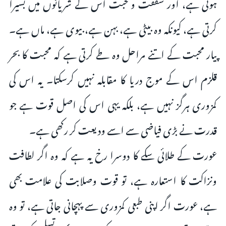
ہوتی ہے، اور شفقت ومحبت اس کے شریانوں میں بسیرا
کرتی ہے، کیونکہ وہ بیٹی ہے، بہن ہے، بیوى ہے، ماں ہے۔
پیار محبت کے اتنے مراحل وہ طے کرتی ہے کہ محبت کا بحر
قلزم اس کے موج دریا کا مقابلہ نہیں کرسکتا۔ یہ اس کی
کمزوری ہرگز نہیں ہے، بلکہ یہی اس کی اصل قوت ہے جو
قدرت نے بڑی فیاضی سے اسے ودیعت کر رکھی ہے۔
عورت کے طلائی سکے کا دوسرا رخ یہ ہے کہ وہ اگر لطافت
ونزاکت کا استعارہ ہے، تو قوت وصلابت کی علامت بھی
ہے، عورت اگر اپنى طبعی کمزوری سے پہچانی جاتی ہے، تو وہ