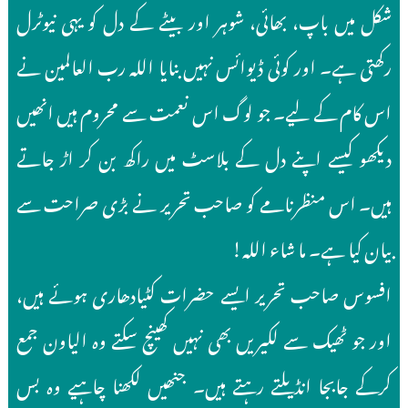
شکل میں باپ، بھائی، شوہر اور بیٹے کے دل کو یہی نیوٹرل
رکھتی ہے۔ اور کوئی ڈیوائس نہیں بنایا اللہ رب العالمین نے
اس کام کے لیے۔ جو لوگ اس نعمت سے محروم ہیں انھیں
دیکھو کیسے اپنے دل کے بلاسٹ میں راکھ بن کر اڑ جاتے
ہیں۔ اس منظرنامے کو صاحب تحریر نے بڑی صراحت سے
بیان کیا ہے۔ ما شاء اللہ!
افسوس صاحب تحریر ایسے حضرات کٹیادھاری ہوئے ہیں،
اور جو ٹھیک سے لکیریں بھی نہیں کھینچ سکتے وہ الیاون جمع
کرکے جابجا انڈیلتے رہتے ہیں۔ جنھیں لکھنا چاہیے وہ بس