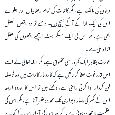
وجان کی مالک ہے، مگر کائنات کی تمام رعنائیاں اور جلوے
اس کی ایک ادا کے آگے ہیچ ہیں۔ ویسے تو وہ ناقص العقل
بھی ہے، مگر اس کی ایک مسکراہٹ اچھے اچھوں کی عقل
اڑا دیتی ہے۔
عورت بظاہر ایک کمزور سی مخلوق ہے، مگر اللہ تعالى نے اسے
اس قدر قوت عطا کر رکھی ہے کہ کاروبار کائنات میں وہ فیصلہ
کن کردار ادا کرتی رہتی ہے، دکھنے میں تو اس کا حدود اربعہ
اس کے گھر کی چہار دیواری تک محدود نظر آتا ہے، مگر اس کی
عظمت لا محدود ہوتی ہے، اگر چہ اس کی آواز اس کے کمرے