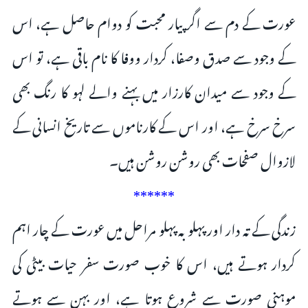
عورت کے دم سے اگر پیار محبت کو دوام حاصل ہے، اس
کے وجود سے صدق وصفا، کردار ووفا کا نام باقی ہے، تو اس
کے وجود سے میدان کارزار میں بہنے والے لہو کا رنگ بھی
سرخ سرخ ہے، اور اس کے کارناموں سے تاریخ انسانی کے
لازوال صفحات بھی روشن روشن ہیں۔
***
***
زندگی کے تہ دار اور پہلو بہ پہلو مراحل میں عورت کے چار اہم
کردار ہوتے ہیں، اس کا خوب صورت سفر حیات بیٹی کی
موہنی صورت سے شروع ہوتا ہے، اور بہن سے ہوتے