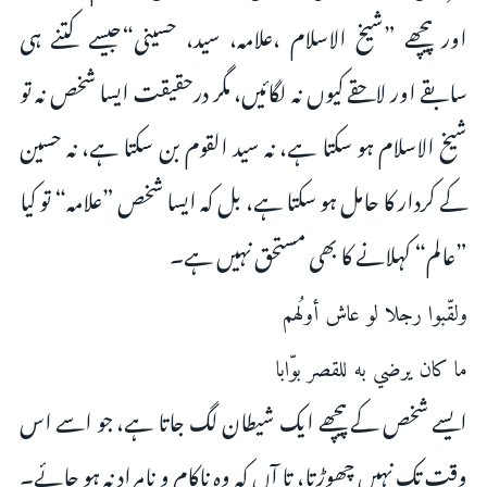
اور پیچھے ”شیخ الاسلام ،علامہ، سید، حسینی“جیسے کتنے ہی
سابقے اور لاحقے کیوں نہ لگائیں، مگر درحقیقت ایسا شخص نہ تو
شیخ الاسلام ہو سکتا ہے، نہ سید القوم بن سکتا ہے، نہ حسین
کے کردار کا حامل ہو سکتا ہے، بل کہ ایسا شخص ”علامہ“ تو کیا
”عالم“ کہلانے کا بھی مستحق نہیں ہے۔
ولقّبوا رجلا لو عاش أولُهم
ما كان يرضي به للقصر بوّابا
ایسے شخص کے پیچھے ایک شیطان لگ جاتا ہے، جو اسے اس
وقت تک نہیں چھوڑتا، تا آں کہ وہ ناکام و نامراد نہ ہو جائے۔