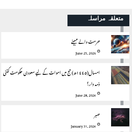
متعلقہ مراسلہ
حرمت والے مہینے
June 25, 2026
امسال(١٤٤٥ھ) حج میں اموات کے لیے سعودی حکومت کتنی
ذمہ دار؟
June 28, 2024
صبر
January 31, 2024