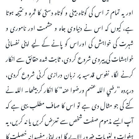
اور یہ تمام تر اس کی کوتاہ بینی و کوتاہ دستی کا ثمرہ و نتیجہ ہوتا
ہے، کیوں کہ اس نے دنیاوی جاہ و حشمت اور ناموری و
شہرت کی خواہش کی اوراس کو پانے کے لیے اپنی نفسانی
خواہشات کی پیروی شروع کر دی، ثابت شدہ حقائق سے انکار
کرنے لگا، نفوس قدسیہ پر زبان درازی کرنی شروع کردی،
درپردہ ”رضي الله عنهم ورضوا عنه“ کا انکار کر بیٹھا۔ اللہ نے
کتے کی جو مثال دی ہے تو اس کا صاف مطلب یہی ہے کہ
آپ ایسے مذموم صفت شخص سے تعرّض کریں یا نہ کریں، یہ
ہفوات و لغویات ضرور الاپے گا اور اپنی مفسدانہ خصلت کا