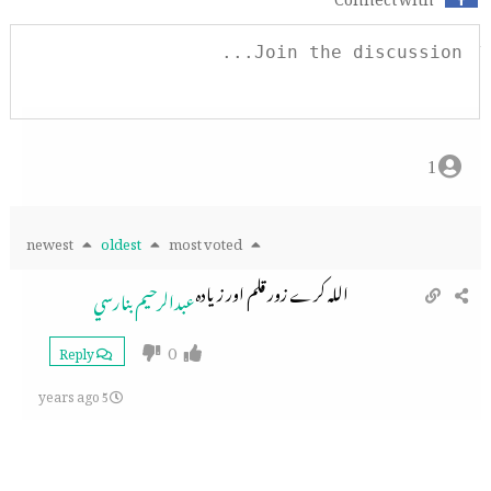
1
newest
oldest
most voted
اللہ کرے زور قلم اور زیادہ
عبدالرحيم بنارسي
0
Reply
5 years ago