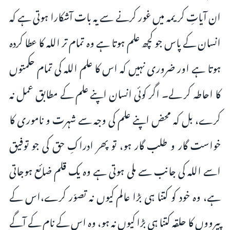
ان آیاتِ کریمہ میں غور کرنے سے یہ بات آشکارا ہوتی ہے کہ
انسان کے پاس جو کچھ علم ہوتا ہے وہ تمام تر اللہ کا عطا کردہ
ہوتا ہے اور ضروری نہیں کہ اس کا علم اللہ کی تمام حکمتوں
کا احاطہ کر لے۔ اگر کوئی انسان اپنے علم کے مطابق عمل نہ
کرے، بل کہ محض اپنے علم کی وجہ سے شہرت و ناموری کا
خواست گار و طلب گار ہو، تو پھر ادراکِ حق کی جو توفیق
اسے اللہ کی جانب سے ملی ہوتی ہے وہ یک قلم ضائع ہوجاتی
ہے، وہ خود کو کتنا ہی بڑا عالم کیوں نہ تصوّر کرے،اس کے
پیرووں کا حلقہ کتنا ہی بڑا کیوں نہ ہو، وہ اس کے نام کے آگے