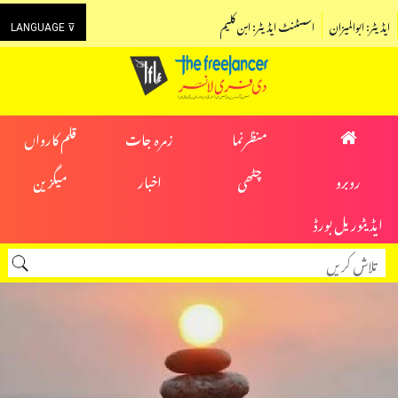
ایڈیٹر: ابوالمیزان
اسسٹنٹ ایڈیٹر: ابن کلیم
LANGUAGE ⊽
منظرنما
زمرہ جات
قلم کارواں
روبرو
چٹھی
اخبار
میگزین
ایڈیٹوریل بورڈ