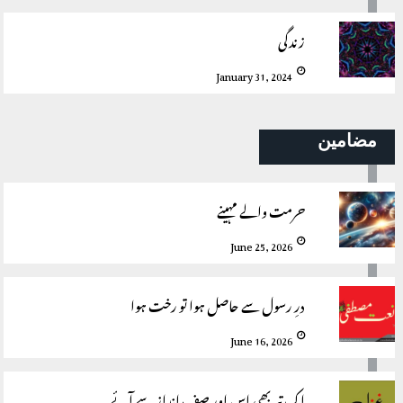
زندگی
January 31, 2024
مضامین
حرمت والے مہینے
June 25, 2026
درِ رسول سے حاصل ہوا تو رخت ہوا
June 16, 2026
اک تیر بھی اس اور صف انداز سے آئے