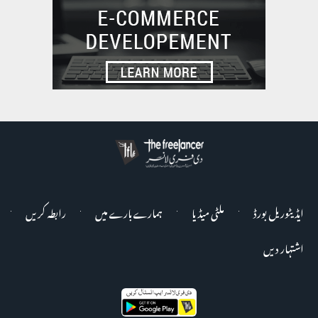
ایڈیٹوریل بورڈ
ملٹی میڈیا
ہمارے بارے میں
رابطہ کریں
اشتہار دیں