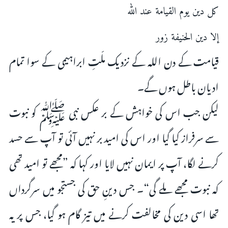
كل دين يوم القيامة عند الله
إلا دين الحنيفة زور
قیامت کے دن اللہ کے نزدیک ملّتِ ابراہیمی کے سوا تمام
ادیان باطل ہوں گے۔
لیکن جب اس کی خواہش کے بر عکس نبی ﷺ کو نبوت
سے سرفراز کیا گیا اور اس کی امید بر نہیں آئی تو آپ سے حسد
کرنے لگا، آپ پر ایمان نہیں لایا اور کہا کہ ”مجھے تو امید تھی
کہ نبوت مجھے ملے گی“۔ جس دینِ حق کی جستجو میں سرگرداں
تھا اسی دین کی مخالفت کرنے میں تیز گام ہو گیا، جس پر یہ