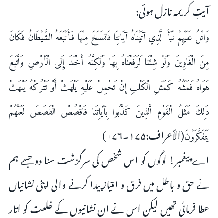
آیتِ کریمہ نازل ہوئی:
وَاتْلُ عَلَيْهِمْ نَبَأَ الَّذِي آتَيْنَاهُ آيَاتِنَا فَانسَلَخَ مِنْهَا فَأَتْبَعَهُ الشَّيْطَانُ فَكَانَ
مِنَ الْغَاوِينَ وَﻟَﻮْ ﺷِﺌْﻨَﺎ ﻟَﺮَﻓَﻌْﻨَﺎﻩُ ﺑِﻬَﺎ ﻭَﻟَﻜِﻨَّﻪُ ﺃَﺧْﻠَﺪَ ﺇِﻟَﻰ ﺍﻟْﺄَﺭْﺽِ ﻭَﺍﺗَّﺒَﻊَ
ﻫَﻮَﺍﻩُ ﻓَﻤَﺜَﻠُﻪُ ﻛَﻤَﺜَﻞِ ﺍﻟْﻜَﻠْﺐِ ﺇِﻥْ ﺗَﺤْﻤِﻞْ ﻋَﻠَﻴْﻪِ ﻳَﻠْﻬَﺚْ ﺃَﻭْ ﺗَﺘْﺮُﻛْﻪُ ﻳَﻠْﻬَﺚْ
ﺫَﻟِﻚَ ﻣَﺜَﻞُ ﺍﻟْﻘَﻮْﻡِ ﺍﻟَّﺬِﻳﻦَ ﻛَﺬَّﺑُﻮﺍ ﺑِﺂﻳَﺎﺗِﻨَﺎ فَاقْصُصْ الْقَصَصَ لَعَلَّهُمْ
(الأعراف:۱۷۵۔۱۷۶)
يَتَفَكَّرَوْنَ
اے پیغمبر! لوگوں کو اس شخص کی سرگزشت سنا دو جسے ہم
نے حق و باطل میں فرق و امتیاز پیدا کرنے والی اپنی نشانیاں
عطا فرمائی تھیں لیکن اس نے ان نشانیوں کے خلعت کو اتار