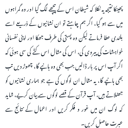
پھینکا نتیجہ یہ نکلا کہ شیطان اس کے پیچھے لگ گیا اور وہ گمراہوں
میں سے ہو گیا، اگر ہم چاہتے تو ان نشانیوں کے ذریعے اسے
بلندی عطا فرماتے لیکن وہ پستی کی طرف جھکا اور اپنی نفسانی
خواہشات کی پیروی کی، اس کی مثال اس کتّے کی سی ہوئی کہ
اگر آپ اس پر بار ڈالیں جب بھی وہ ہانپے گا، چھوڑ دیں تب
بھی ہانپے گا، یہ مثال ان لوگوں کی ہے جو ہماری نشانیوں کو
جھٹلاتے ہیں، آپ قرآن کے قصے لوگوں سے بیان کریے، شاید
کہ لوگ ان میں غور و فکر کریں اور اعمال کے نتائج سے
عبرت حاصل کریں۔