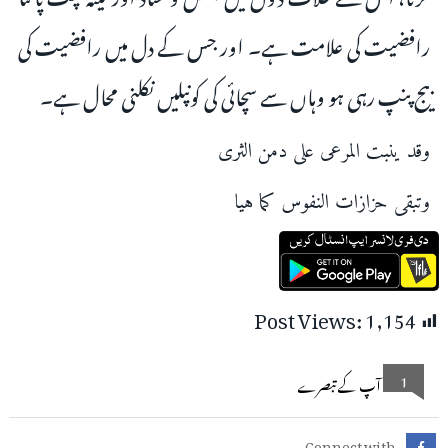
رافضیت کی علامت ہے۔ اور جس کے دل میں رافضیت کی
بیج پنپ رہی ہو وہاں سے سچائی کی کونپلیں نکلنی محال ہے۔
وقد ينبت المرعى على دمن الثرى
وتبقى حزازات النفوس كما هيا
Post Views:
1,154
1
آپ کے تبصرے
Connect with