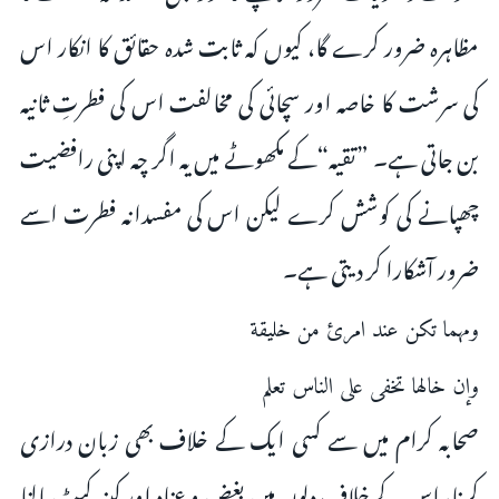
مظاہرہ ضرور کرے گا، کیوں کہ ثابت شدہ حقائق کا انکار اس
کی سرشت کا خاصہ اور سچائی کی مخالفت اس کی فطرتِ ثانیہ
بن جاتی ہے۔ ”تقیہ“کے مکھوٹے میں یہ اگر چہ اپنی رافضیت
چھپانے کی کوشش کرے لیکن اس کی مفسدانہ فطرت اسے
ضرور آشکارا کر دیتی ہے۔
ومهما تكن عند امرئ من خليقة
وإن خالها تخفى على الناس تعلم
صحابہ کرام میں سے کسی ایک کے خلاف بھی زبان درازی
کرنا، اس کے خلاف دلوں میں بغض و عناد اور کینہ کپٹ پالنا