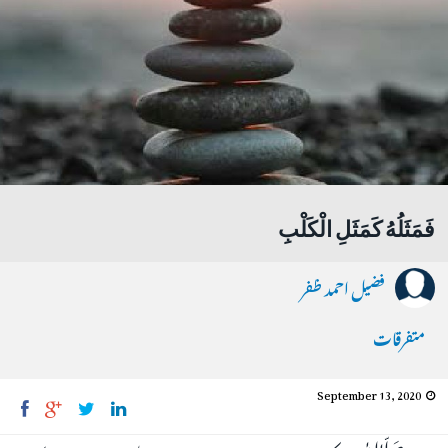
ﻓَﻤَﺜَﻠُﻪُ ﻛَﻤَﺜَﻞِ ﺍﻟْﻜَﻠْﺐِ
فضیل احمد ظفر
متفرقات
September 13, 2020