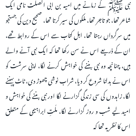
نبی ﷺ کے زمانے میں امیہ بن ابی الصلت نامی ایک
شاعر تھا، جو تاجر تھا، ملکوں کی سیر کرتا تھا، صحیح دین کی جستجو
میں سرگرداں رہتا تھا، اہل کتاب سے اس کے روابط تھے،
ان کے ذریعے اس نے سن رکھا تھا کہ ایک نبی آنے والے
ہیں، چنانچہ وہ نبی بننے کی خواہش کرنے لگا، اپنی سرشت کو
اس نے بدلنا شروع کر دیا، شراب نوشی چھوڑ دی، ٹاٹ پہننے
لگا، زاہدوں کی سی زندگی گزارنے لگا اور نبی بننے کی خواہش و
امید لیے شب و روز گزارنے لگا، ملّتِ ابراہیمی کے متعلق
اس کا نظریہ تھا کہ