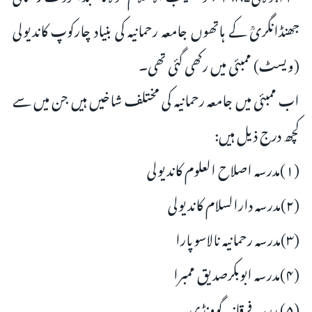
جھنڈانگریؒ کے ہاتھوں جامعہ رحمانیہ کی بنیاد چارکوپ کاندیولی
(ویسٹ) ممبئی میں رکھی گئی تھی۔
اب ممبئی میں جامعہ رحمانیہ کی مختلف شاخیں ہیں جن میں سے
کچھ درج ذیل ہیں:
(۱)مدرسہ اصلاح العلوم کاندیولی
(۲)مدرسہ دارالسلام کاندیولی
(۳)مدرسہ رحمانیہ نالاسوپارا
(۴)مدرسہ ابوبکرصدیق ممبرا
(۵)مدرسہ فرقانیہ گوونڈی