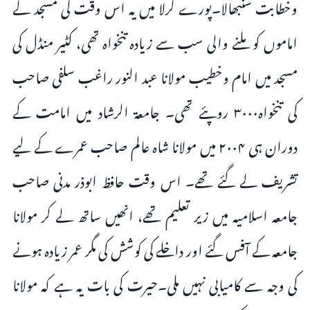
وخطابت سنبھالا۔پورے کرلا میں یہ اس وقت کی مسجد کے
اماموں کو ملنے والی سب سے زیادہ تنخواہ تھی، کٹیر منڈل کی
مسجد میں امام وخطیب مولانا عبد النور راغب سلفی صاحب
کی تنخواہ۳۰۰۰ روپئے تھی۔ جامعۃ الرشاد میں امامت کے
دوران ہی ۲۰۰۴ میں مولانا شاہ عالم صاحب عمرے کے لیے
تشریف لے گئے تھے۔ اس وقت حافظ ابوذر مدنی صاحب
جامعہ اسلامیہ میں زیر تعلیم تھے، انھیں ساتھ لے کر مولانا
جامعہ کے آفس گئے اور داخلے کی کوشش کی مگر عمر زیادہ ہونے
کی وجہ سے کامیابی نہیں ملی۔حیرت کی بات یہ ہے کہ مولانا