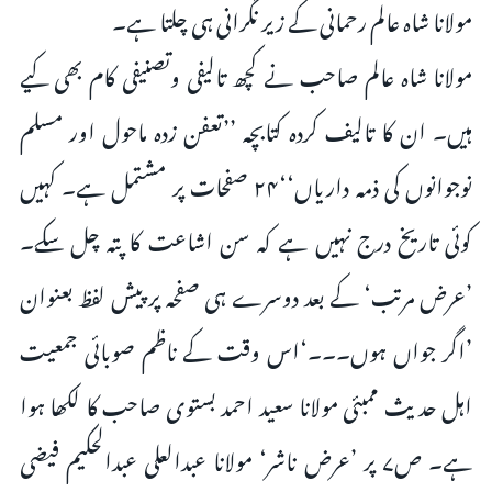
مولانا شاہ عالم رحمانی کے زیر نگرانی ہی چلتا ہے۔
مولانا شاہ عالم صاحب نے کچھ تالیفی وتصنیفی کام بھی کیے
ہیں۔ ان کا تالیف کردہ کتابچہ ’’تعفن زدہ ماحول اور مسلم
نوجوانوں کی ذمہ داریاں‘‘۲۴ صفحات پر مشتمل ہے۔ کہیں
کوئی تاریخ درج نہیں ہے کہ سن اشاعت کا پتہ چل سکے۔
’عرض مرتب‘ کے بعد دوسرے ہی صفحہ پر پیش لفظ بعنوان
’اگر جواں ہوں۔۔۔‘اس وقت کے ناظم صوبائی جمعیت
اہل حدیث ممبئی مولانا سعید احمد بستوی صاحب کا لکھا ہوا
ہے۔ ص۷ پر ’عرض ناشر‘ مولانا عبدالعلی عبدالحکیم فیضی