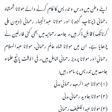
اپنے وطن میں درس و تدریس کا کام کرنے والے مولانا شمشاد
رحمانی (پرتاپ گڑھ) اور مولانا عبدالجبار رحمانی (دیون ہلی
کرناٹک) قابل ذکر ہیں۔ جامعہ رحمانیہ میں بھی کئی فارغین نے
پڑھایا ہے، ان میں مولانا شاہ عالم رحمانی، مولانا عبدالسلام
رحمانی اور مولانا پرویز رحمانی شامل ہیں۔ فی الوقت پانچ علماء
جامعہ میں تدریس پر مامور ہیں:
(۱) مولانا عبد الرب رحمانی مدنی
(۲) مولانا جاوید رحمانی مدنی
(۳) مولانا عبداللطیف رحمانی