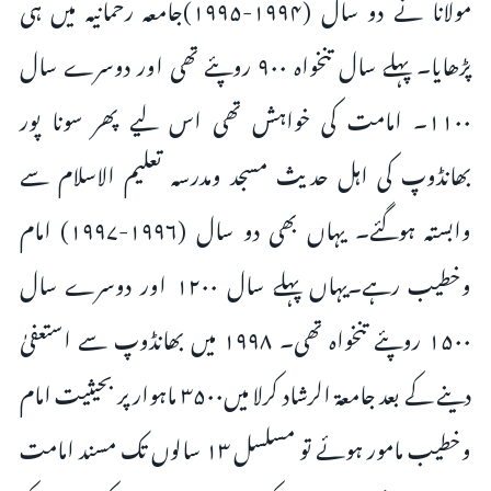
مولانا نے دو سال (۱۹۹۴-۱۹۹۵)جامعہ رحمانیہ میں ہی
پڑھایا۔ پہلے سال تنخواہ ۹۰۰ روپئے تھی اور دوسرے سال
۱۱۰۰۔ امامت کی خواہش تھی اس لیے پھر سونا پور
بھانڈوپ کی اہل حدیث مسجد ومدرسہ تعلیم الاسلام سے
وابستہ ہوگئے۔ یہاں بھی دو سال (۱۹۹۶-۱۹۹۷) امام
وخطیب رہے۔یہاں پہلے سال ۱۲۰۰ اور دوسرے سال
۱۵۰۰ روپئے تنخواہ تھی۔ ۱۹۹۸ میں بھانڈوپ سے استعفیٰ
دینے کے بعد جامعۃ الرشاد کرلا میں۳۵۰۰ ماہوار پر بحیثیت امام
وخطیب مامور ہوئے تو مسلسل ۱۳ سالوں تک مسند امامت