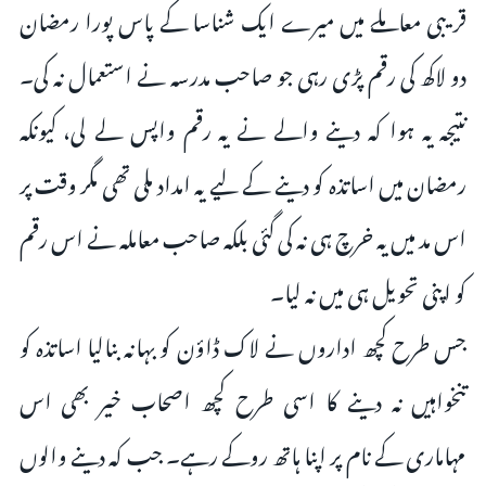
قریبی معاملے میں میرے ایک شناسا کے پاس پورا رمضان
دو لاکھ کی رقم پڑی رہی جو صاحب مدرسہ نے استعمال نہ کی۔
نتیجہ یہ ہوا کہ دینے والے نے یہ رقم واپس لے لی، کیونکہ
رمضان میں اساتذہ کو دینے کے لیے یہ امداد ملی تھی مگر وقت پر
اس مد میں یہ خرچ ہی نہ کی گئی بلکہ صاحب معاملہ نے اس رقم
کو اپنی تحویل ہی میں نہ لیا۔
جس طرح کچھ اداروں نے لاک ڈاؤن کو بہانہ بنالیا اساتذہ کو
تنخواہیں نہ دینے کا اسی طرح کچھ اصحاب خیر بھی اس
مہاماری کے نام پر اپنا ہاتھ روکے رہے۔ جب کہ دینے والوں