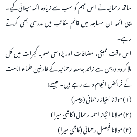
ساتھ رحمانیہ نے اس مہم کو سب سے زیادہ ائمہ سپلائی کیے۔
یہی ائمہ ان مساجد میں قائم مکاتب میں مدرسی بھی کرتے
رہے۔
اس وقت ممبئی، مضافات اور پڑوسی صوبہ گجرات میں کل
ملاکر دو درجن سے زائد جامعہ رحمانیہ کے فارغین علماء امامت
کے فرائض انجام دے رہے ہیں۔ جیسے:
(۱) مولانا امتیاز رحمانی (دہیسر)
(۲) مولانا اعجاز احمد رحمانی (کاشی میرا)
(۳) مولانا فیصل رحمانی (کاشی میرا)