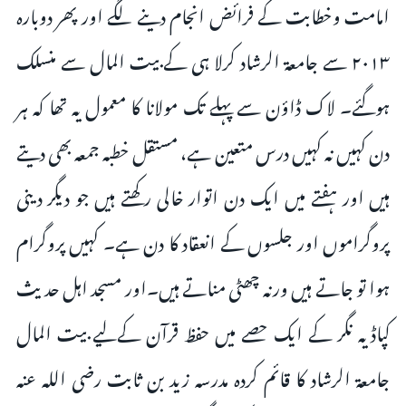
امامت وخطابت کے فرائض انجام دینے لگے اور پھر دوبارہ
۲۰۱۳ سے جامعۃ الرشاد کرلا ہی کے بیت المال سے منسلک
ہوگئے۔ لاک ڈاؤن سے پہلے تک مولانا کا معمول یہ تھا کہ ہر
دن کہیں نہ کہیں درس متعین ہے، مستقل خطبہ جمعہ بھی دیتے
ہیں اور ہفتے میں ایک دن اتوار خالی رکھتے ہیں جو دیگر دینی
پروگراموں اور جلسوں کے انعقاد کا دن ہے۔ کہیں پروگرام
ہوا تو جاتے ہیں ورنہ چھٹی مناتے ہیں۔اور مسجد اہل حدیث
کپاڈیہ نگر کے ایک حصے میں حفظ قرآن کےلیے بیت المال
جامعۃ الرشاد کا قائم کردہ مدرسہ زید بن ثابت رضی اللہ عنہ