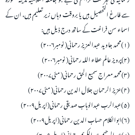
سے فارغ التحصیل ہیں یا بروقت وہاں زیر تعلیم ہیں، ان کے
اسماء سن فراغت کے ساتھ درج ذیل ہیں:
(۱)محمد جاوید عبدالعزیز رحمانی( نومبر۲۰۰۶)
(۲)پرویز عالم عطاء اللہ رحمانی( نومبر۲۰۰۶)
(۳)محمد معراج سمیع الحق رحمانی( مئی۲۰۰۷)
(۴)عزیز الرحمان جلال الدین رحمانی( مئی۲۰۰۷)
(۵)عبدالرب عبدالوہاب صدیقی رحمانی(اپریل۲۰۰۹)
(۶)ابوالکلام حساب الدین رحمانی(اپریل۲۰۰۹)
(۷)عبدالرحیم عبدالکریم رحمانی(اپریل۲۰۰۹)