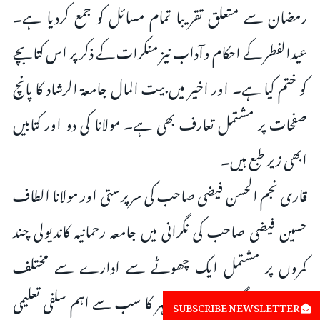
رمضان سے متعلق تقریبا تمام مسائل کو جمع کردیا ہے۔
عیدالفطر کے احکام وآداب نیز منکرات کے ذکر پر اس کتابچے
کو ختم کیا ہے۔ اور اخیر میں بیت المال جامعۃ الرشاد کا پانچ
صفحات پر مشتمل تعارف بھی ہے۔ مولانا کی دو اور کتابیں
ابھی زیر طبع ہیں۔
قاری نجم الحسن فیضی صاحب کی سرپرستی اور مولانا الطاف
حسین فیضی صاحب کی نگرانی میں جامعہ رحمانیہ کاندیولی چند
کمروں پر مشتمل ایک چھوٹے سے ادارے سے مختلف
مرحلوں سے گزرتا ہوا ممبئی شہر کا سب سے اہم سلفی تعلیمی
SUBSCRIBE NEWSLETTER