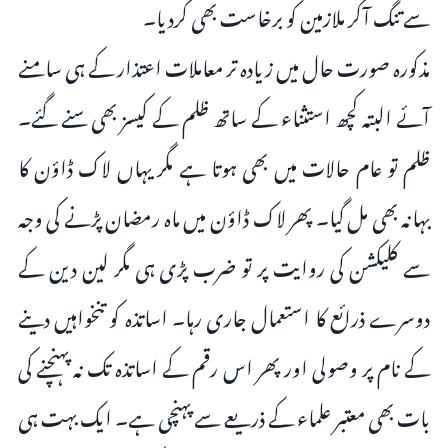
سے تنگ آکر ملازمین کو برخاست بھی کردیا۔
مذکورہ صورت حال میں زیادہ تر معاملات اعتذار کے ہی سامنے
آئے البتہ کچھ استثناء کے ساتھ ظلم کے کیسز بھی سنے گئے۔
ظلم تو عام حالات میں بھی ہوتا ہے مگر یہاں لاک ڈاؤن کا
بہانہ بھی مل گیا۔ پھر لاک ڈاؤن میں ماہ رمضان پڑنے کی وجہ
سے کلیکشن کی روایت پر تو ضرب پڑی ہی مگر لین دین کے
دوسرے ذرائع کا استعمال جاری رہا۔ اساتذہ کو تنخواہیں دینے
کے نام پر وصولی اور پھر اس رقم کے اساتذہ تک نہ پہنچنے کی
بات بھی معتبر علماء کے ذریعے سے پہنچی ہے۔ ایک بہت ہی