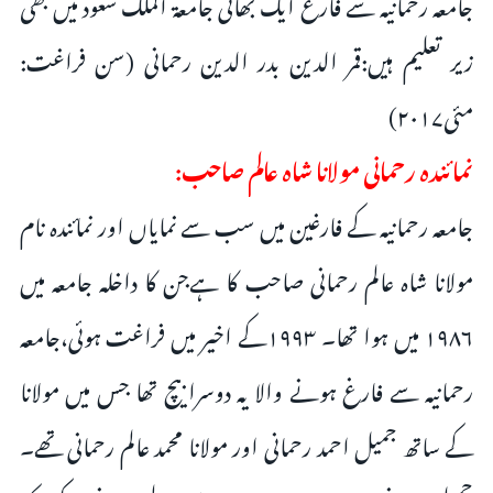
جامعہ رحمانیہ سے فارغ ایک بھائی جامعة الملك سعود میں بھی
زیر تعلیم ہیں:قمر الدین بدر الدین رحمانی (سن فراغت:
مئی۲۰۱۷)
نمائندہ رحمانی مولانا شاہ عالم صاحب:
جامعہ رحمانیہ کے فارغین میں سب سے نمایاں اور نمائندہ نام
مولانا شاہ عالم رحمانی صاحب کا ہےجن کا داخلہ جامعہ میں
۱۹۸۶ میں ہوا تھا۔ ۱۹۹۳کے اخیر میں فراغت ہوئی،جامعہ
رحمانیہ سے فارغ ہونے والا یہ دوسرا بیچ تھا جس میں مولانا
کے ساتھ جمیل احمد رحمانی اور مولانا محمد عالم رحمانی تھے۔