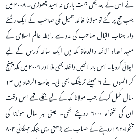
نے اس کے بعد بھی ہمت ہاری نہ امید چھوڑی۔ ۲۰۰۸ میں
جب حج پر گئے تو مولانا خالد جمیل مکی صاحب کے ایک رشتے
دار جناب اقبال صاحب کی مدد سے رابطہ عالم اسلامی کے
معہد اعداد الائمہ والدعاۃ مکہ میں ایک سالہ کورس کے لیے
اپلائی کردیا۔ اس بار انھیں داخلہ بھی ملا اور ۲۰۰۹ میں مکہ پہنچ
کر انھوں نے ۶ مہینے ٹریننگ بھی لی۔ جامعۃ الرشاد میں ۱۳
سال مکمل کرکے جب مولانا مکہ کے لیے نکلے تھے اس وقت
ان کی تنخواہ ۶۰۰۰ روپئے تھی۔ یعنی ہر سال مولانا کی
تنخواہ۱۹۲روپئے کے حساب سے بڑھتی رہی جبکہ مہنگائی ۸۰۴