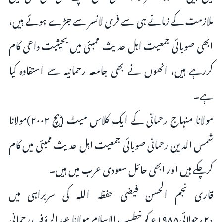
ملازمت کے زمانے ہی سے فری لانسر سے جڑے ہوئے ہیں،
ابھی صوبائی جمعیت اہل حدیث ممبئی میں بحیثیت داعی کام
کررہے ہیں، انھوں نے بھی جامعہ رحمانیہ سے استفادہ کیا
ہے۔
مولانا منہاج رحمانی کے ایک کلاس میٹ (بیچ ۲۰۰۲)مولانا
شمس الدین رحمانی صوبائی جمعیت اہل حدیث ممبئی میں کام
کرچکے ہیں اور ابھی حائل سعودی عرب میں ہیں۔
قاری نجم الحسن فیضی حفظہ اللہ کی سربراہی میں
۲۰؍جولائی۱۹۸۵ء کو خطیب الاسلام مولانا عبدالرؤف رحمانی