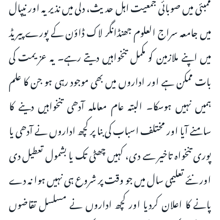
ممبئی میں صوبائی جمعیت اہل حدیث، دلی میں نذیریہ اور نیپال
میں جامعہ سراج العلوم جھنڈانگر لاک ڈاؤن کے پورے پیریڈ
میں اپنے ملازمین کو مکمل تنخواہیں دیتے رہے۔ یہ عزیمت کی
بات ممکن ہے اور اداروں میں بھی موجود رہی ہو جن کا علم
ہمیں نہیں ہوسکا۔ البتہ عام معاملہ آدھی تنخواہیں دینے کا
سامنے آیا اور مختلف اسباب کی بنا پر کچھ اداروں نے آدھی یا
پوری تنخواہ تاخیر سے دی، کہیں چھٹی تک یا بشمول تعطیل دی
اور نئے تعلیمی سال میں جو وقت پر شروع ہی نہیں ہوا نہ دے
پانے کا اعلان کردیا اور کچھ اداروں نے مسلسل تقاضوں