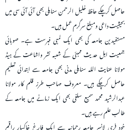
حاصل کرچکے حافظ خلیل الرحمن سنابلی بھی آئی آئی سی میں
بحیثیت داعی ومبلغ سرگرم عمل ہیں۔
مستفیدین جامعہ کی بھی ایک لمبی فہرست ہے۔ صوبائی
جمعیت اہل حدیث ممبئی کے شعبہ نشر واشاعت کے ہیڈ
مولانا عنایت اللہ سنابلی مدنی بھی جامعہ سے ابتدائی تعلیم
حاصل کرچکے ہیں۔ معروف صاحب طرز قلم کار مولانا
عبدالرشید محمد سمیع سلفی بھی ایک زمانے میں جامعہ کے
طالب علم رہے ہیں۔
خود فری لانسر جامعہ رحمانیہ سے ایک فارغ خاکسار راقم