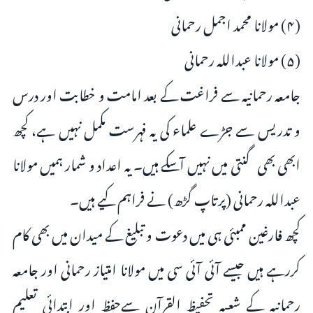
(۴) مولانا محمد اجمل رحمانی
(۵) مولانا عبداللہ رحمانی
جامعہ رحمانیہ سے فراغت کے بعد امامت و خطابت اور درس
و تدریس سے جڑے علماء کی یہ فہرست مکمل نہیں ہے، کچھ
ابھی بھی گنتی میں نہیں آسکے ہیں۔ یہ اعداد و شمار ہمیں مولانا
عبداللہ رحمانی (پرتاپ گڑھ) نے فراہم کیے ہیں۔
کچھ فارغین ممبئی ہی میں دعوت و تبلیغ کے میدان میں بھی کام
کررہے ہیں جیسے آئی آئی سی میں مولانا امتیاز رحمانی اور جامعہ
رحمانیہ کے شعبہ تحفیظ القرآن سےحفظ اور ابتدائی تعلیم