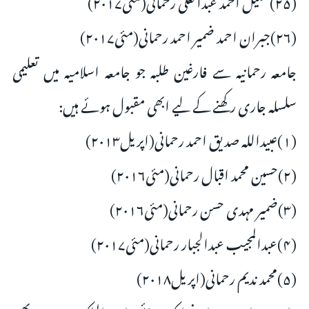
(۲۶)جبران احمد ضمیر احمد رحمانی(مئی۲۰۱۷)
جامعہ رحمانیہ سے فارغین طلبہ جو جامعہ اسلامیہ میں تعلیمی
سلسلہ جاری رکھنے کے لیے ابھی مقبول ہوئے ہیں:
(۱)عبیداللہ صدیق احمد رحمانی(اپریل۲۰۱۳)
(۲)حسین محمد اقبال رحمانی(مئی۲۰۱۶)
(۳)ضمیر مہدی حسن رحمانی(مئی۲۰۱۶)
(۴)عبدالمجیب عبدالجبار رحمانی(مئی۲۰۱۷)
(۵)محمد ندیم رحمانی(اپریل۲۰۱۸)