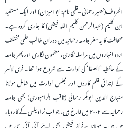
الحروف(نصیر رحمانی –قلمی نام: ابوالمیزان) اور ایک مستفید
ابن کلیم (عبدالرحمن کلیم اللہ فیضی) کا جاری کردہ ہے۔
صحافت کا یہ سفر جامعہ رحمانیہ میں دوران طالب علمی مختلف
اردو اخباروں میں مراسلہ نگاری، مضمون نگاری اور پھر جامعہ
کے حائطیہ ’الصفا‘ کی ادارت سے شروع ہوا تھا۔ فری لانسر
کے ابتدائی قلم کاروں اور مجلس ادارت میں شامل مولانا
منہاج الدین ابوبکر رحمانی (ثاقب بلرامپوری) بھی جامعہ
رحمانیہ سے ۲۰۰۲ میں فارغ ہیں، جو اب ٹراویلس کے کاروبار
میں ہیں۔ مولانا سرفراز فیضی بھی اپنے آئی آئی سی میں