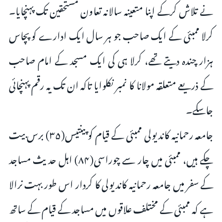
نے تلاش کرکے اپنا متعینہ سالانہ تعاون مستحقین تک پہنچایا۔
کرلا ممبئی کے ایک صاحب جو ہر سال ایک ادارے کو پچاس
ہزار چندہ دیتے تھے، کرلا ہی کی ایک مسجد کے امام صاحب
کے ذریعے متعلقہ مولانا کا نمبر نکلوایا تاکہ ان تک یہ رقم پہنچائی
جاسکے۔
جامعہ رحمانیہ کاندیولی ممبئی کے قیام کو پینتیس(۳۵) برس بیت
چکے ہیں، ممبئی میں چار سے چوراسی(۸۴) اہل حدیث مساجد
کے سفر میں جامعہ رحمانیہ کاندیولی کا کردار اس طور بہت نرالا
ہے کہ ممبئی کے مختلف علاقوں میں مساجد کے قیام کے ساتھ