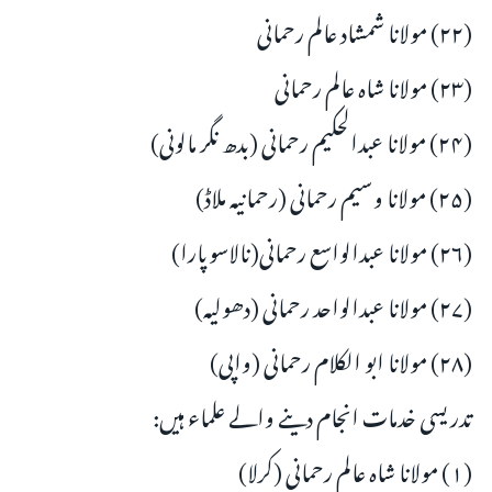
(۲۲) مولانا شمشاد عالم رحمانی
(۲۳) مولانا شاہ عالم رحمانی
(۲۴) مولانا عبدالحکیم رحمانی (بدھ نگر مالونی)
(۲۵) مولانا وسیم رحمانی (رحمانیہ ملاڈ)
(۲۶) مولانا عبدالواسع رحمانی(نالاسوپارا)
(۲۷) مولانا عبدالواحد رحمانی (دھولیہ)
(۲۸) مولانا ابو الکلام رحمانی (واپی)
تدریسی خدمات انجام دینے والے علماء ہیں:
(۱) مولانا شاہ عالم رحمانی (کرلا)