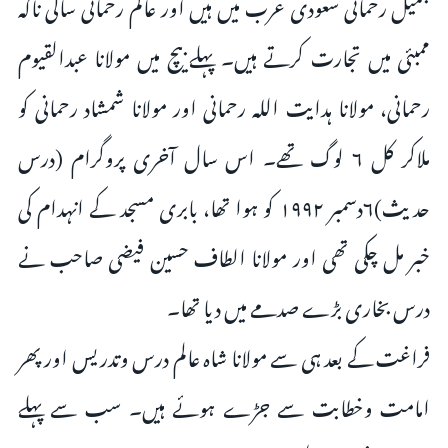
جمیل رحمانی سعودی عرب میں ہیں اور عالم رحمانی ساکی ناکہ
ممبئی میں تجارت کرتے ہیں۔ پہلے بیچ میں مولانا عبدالقیوم
رحمانی، مولانا ہدایت اللہ رحمانی اور مولانا شمشاد رحمانی کو
ملاکر کل ۶ لوگ تھے۔ اس سال آخری پروگرام (درس
حدیث)۶دسمبر ۱۹۹۲ کو ہوا تھا، بابری مسجد کے انہدام کی
خبر مل چکی تھی اور مولانا الطاف حسین فیضی صاحب نے
درس بخاری بڑے صدمے میں دیا تھا۔
فراغت کے بعد ہی سے مولانا شاہ عالم درس وتدریس اور پھر
امامت وخطابت سے جڑے ہوئے ہیں۔ سب سے پہلے