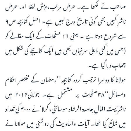
صاحب نے لکھا ہے۔ عرض مرتب، پیش لفظ اور عرض
ناشر کہیں بھی کوئی تاریخ درج نہیں ہے۔ اصل کتابچہ ص۹
سے شروع ہوتا ہے ۔ یعنی ۱۶ صفحات کے ایک مقالے کو
(جس میں کئی ذیلی سرخیاں بھی ہیں ایک کتابچے کی شکل میں
چھاپ دیا گیا ہے۔
مولانا کا دوسرا ترتیب کردہ کتابچہ ’’رمضان کے مختصر احکام
ومسائل‘‘۴۸صفحات پر مشتمل ہے۔ جولائی۲۰۱۴ میں
ناشر’بیت المال جامعۃ الرشاد سوسائٹی، کرلا‘نے ۳۰۰۰ کی تعداد
میں شائع کیا تھا۔ آیات واحادیث کی روشنی میں مولانا نے