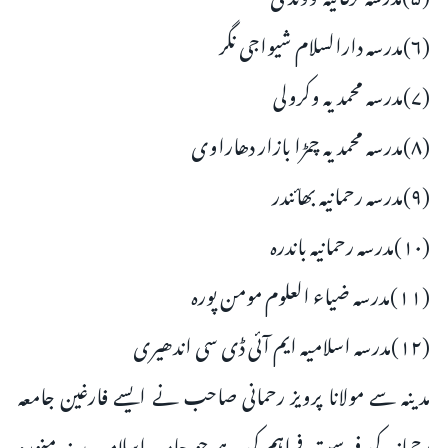
(۶)مدرسہ دارالسلام شیواجی نگر
(۷)مدرسہ محمدیہ وکرولی
(۸)مدرسہ محمدیہ چمڑا بازار دھاراوی
(۹)مدرسہ رحمانیہ بھائندر
(۱۰)مدرسہ رحمانیہ باندرہ
(۱۱)مدرسہ ضیاء العلوم مومن پورہ
(۱۲)مدرسہ اسلامیہ ایم آئی ڈی سی اندھیری
مدینہ سے مولانا پرویز رحمانی صاحب نے ایسے فارغین جامعہ
رحمانیہ کی فہرست فراہم کی ہے جو جامعہ اسلامیہ مدینہ منورہ