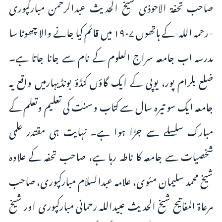
صاحب تحفۃ الاحوذی شیخ الحدیث عبدالرحمن مبارکپوری
-رحمہ اللہ-کے ہاتھوں ۱۹۰۷ میں قائم کیا جانے والا چھوٹا سا
مدرسہ اب جامعہ سراج العلوم کے نام سے جانا جاتا ہے۔
ضلع بلرام پور، یوپی کے ایک گاؤں کنڈؤ بونڈیہارمیں واقع یہ
جامعہ ایک سو تیرہ سال سے کتاب وسنت کی تعلیم وتعلم کے
مبارک سلسلے سے جڑا ہوا ہے۔ نہایت ہی مقتدر علمی
شخصیات سے جامعہ کا ناطہ رہا ہے، صاحب تحفہ کے علاوہ
شیخ محمد سلیمان مئوی، علامہ عبدالسلام مبارکپوری، صاحب
مرعاۃ المفاتیح شیخ الحدیث عبیداللہ رحمانی مبارکپوری اور شیخ