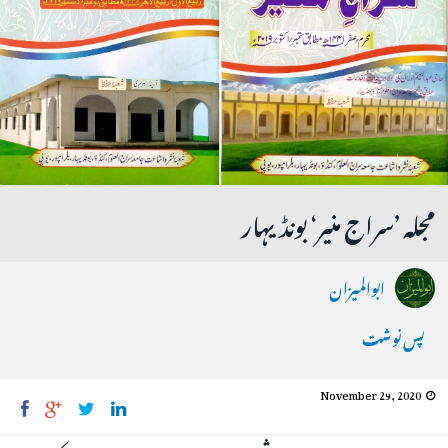
مجلہ ’سراج منیر‘ بونڈیہار
ابوالمیزان
پس نوشت
November 29, 2020