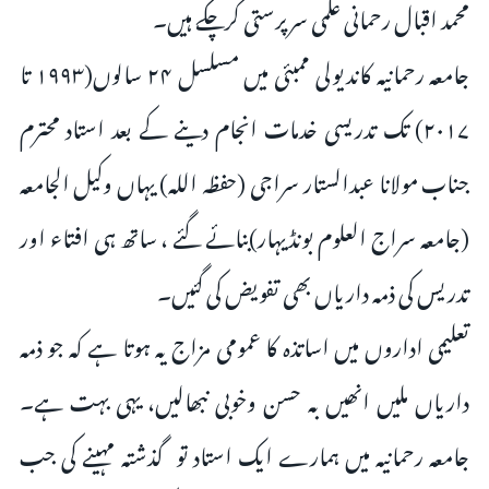
محمد اقبال رحمانی علمی سرپرستی کرچکے ہیں۔
جامعہ رحمانیہ کاندیولی ممبئی میں مسلسل ۲۴ سالوں(۱۹۹۳ تا
۲۰۱۷) تک تدریسی خدمات انجام دینے کے بعد استاد محترم
جناب مولانا عبدالستار سراجی (حفظہ اللہ) یہاں وکیل الجامعہ
(جامعہ سراج العلوم بونڈیہار)بنائے گئے ، ساتھ ہی افتاء اور
تدریس کی ذمہ داریاں بھی تفویض کی گئیں۔
تعلیمی اداروں میں اساتذہ کا عمومی مزاج یہ ہوتا ہے کہ جو ذمہ
داریاں ملیں انھیں بہ حسن وخوبی نبھالیں، یہی بہت ہے۔
جامعہ رحمانیہ میں ہمارے ایک استاد تو گذشتہ مہینے کی جب