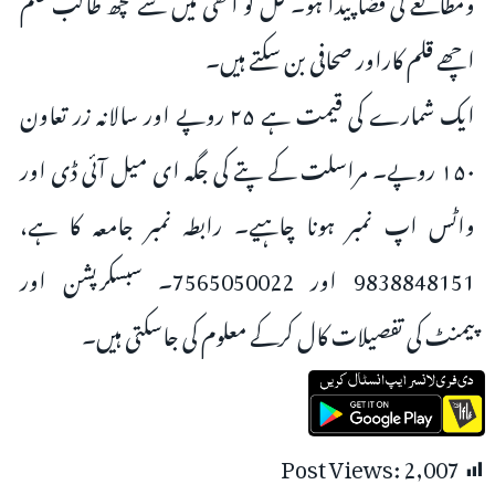
اچھے قلم کاراور صحافی بن سکتے ہیں۔
ایک شمارے کی قیمت ہے ۲۵ روپے اور سالانہ زر تعاون
۱۵۰ روپے۔ مراسلت کے پتے کی جگہ ای میل آئی ڈی اور
واٹس اپ نمبر ہونا چاہیے۔ رابطہ نمبر جامعہ کا ہے،
9838848151 اور 7565050022۔ سبسکرپشن اور
پیمنٹ کی تفصیلات کال کرکے معلوم کی جاسکتی ہیں۔
Post Views:
2,007