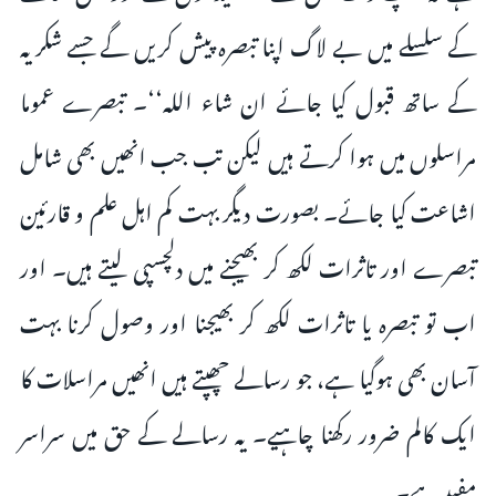
کے سلسلے میں بے لاگ اپنا تبصرہ پیش کریں گے جسے شکریہ
کے ساتھ قبول کیا جائے ان شاء اللہ‘‘۔ تبصرے عموما
مراسلوں میں ہوا کرتے ہیں لیکن تب جب انھیں بھی شامل
اشاعت کیا جائے۔ بصورت دیگر بہت کم اہل علم و قارئین
تبصرے اور تاثرات لکھ کر بھیجنے میں دلچسپی لیتے ہیں۔ اور
اب تو تبصرہ یا تاثرات لکھ کر بھیجنا اور وصول کرنا بہت
آسان بھی ہوگیا ہے، جو رسالے چھپتے ہیں انھیں مراسلات کا
ایک کالم ضرور رکھنا چاہیے۔ یہ رسالے کے حق میں سراسر
مفید ہے۔