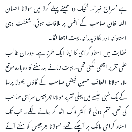
ہے ’سراج منیر‘۔ ٹھیک دو مہینے پہلے کرلا میں مولانا احسان
اللہ خان صاحب کے آفس پر ملاقات ہوئی، شفقت وہی
استادانہ اور لگاؤ پدرانہ، بہت اچھا لگا۔
خطابت میں استاد گرامی کا اپنا ایک طرز ہے، دوران طالب
علمی تقریر اچھی لگتی تھی۔ بہت زمانے بعد سننے کا دوبارہ موقع
ملا، مولانا الطاف حسین فیضی صاحب کے گاؤں بھولا پرسا
کے یک شبی جلسے میں پہلی تقریر مولانا جرجیس سراجی صاحب
کی تھی،ختم ہوئی تو اکثر لوگ اٹھ کر جانے لگے۔ تب تک
استاد گرامی مائک پر آچکے تھے: ’مولانا جرجیس کو سننے آئے