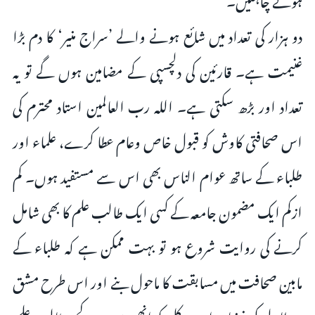
دو ہزار کی تعداد میں شائع ہونے والے ’سراج منیر‘ کا دم بڑا
غنیمت ہے۔ قارئین کی دلچسپی کے مضامین ہوں گے تو یہ
تعداد اور بڑھ سکتی ہے۔ اللہ رب العالمین استاد محترم کی
اس صحافتی کاوش کو قبول خاص وعام عطا کرے، علماء اور
طلباء کے ساتھ عوام الناس بھی اس سے مستفید ہوں۔ کم
ازکم ایک مضمون جامعہ کے کسی ایک طالب علم کا بھی شامل
کرنے کی روایت شروع ہو تو بہت ممکن ہے کہ طلباء کے
مابین صحافت میں مسابقت کا ماحول بنے اور اس طرح مشق
ومطالعے کی فضا پیدا ہو۔ کل کو انھی میں سے کچھ طالب علم