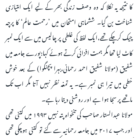
کا نتیجہ یہ نکلا کہ وہ وصف زندگی بھر کے لیے ایک امتیازی
شناخت بن گیا۔ ششماہی امتحان میں ’رحمت عالم‘ کا پرچہ
چیک کرچکے تھے،ایک لفظ کی غلطی پر چالیس میں سے ایک نمبر
کاٹ لیا تھا مگر ہمت افزائی کرتے ہوئے کہا:پورے جامعہ میں
شفیق (مولانا شفیق احمد رحمانی،بہرا پچنگوا) کے بعد خوش
خطی میں تیرا ہی نمبر ہے۔ یہ تمغہ نظر نہیں آتا مگر اب تک
ماتھے پر سجا ہوا ہے اور روشنی دیتا رہا ہے۔
مولانا عبدالستار صاحب کی تنخواہ پتہ نہیں ۱۹۹۳ میں کتنی تھی
اور جب ۲۰۱۷ میں جامعہ رحمانیہ سے گئے تو کتنی ہوچکی تھی