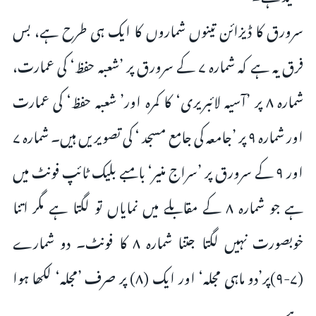
سرورق کا ڈیزائن تینوں شماروں کا ایک ہی طرح ہے، بس
فرق یہ ہے کہ شمارہ ۷ کے سرورق پر ’شعبہ حفظ‘ کی عمارت،
شمارہ ۸ پر ’آسیہ لائبریری‘ کا کمرہ اور’ شعبہ حفظ‘ کی عمارت
اور شمارہ ۹ پر ’جامعہ کی جامع مسجد ‘ کی تصویریں ہیں۔ شمارہ ۷
اور ۹ کے سرورق پر ’سراج منیر‘ بامبے بلیک ٹائپ فونٹ میں
ہے جو شمارہ ۸ کے مقابلے میں نمایاں تو لگتا ہے مگر اتنا
خوبصورت نہیں لگتا جتنا شمارہ ۸ کا فونٹ۔ دو شمارے
(۷-۹)پر’دو ماہی مجلہ‘ اور ایک (۸) پر صرف ’مجلہ‘ لکھا ہوا
ہے۔