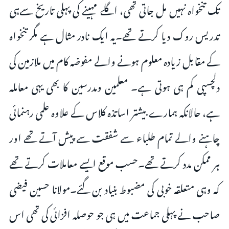
تک تنخواہ نہیں مل جاتی تھی، اگلے مہینے کی پہلی تاریخ سےہی
تدریس روک دیا کرتے تھے۔یہ ایک نادر مثال ہے مگر تنخواہ
کے مقابل زیادہ معلوم ہونے والے مفوضہ کام میں ملازمین کی
دلچسپی کم ہی ہوتی ہے۔ معلمین ومدرسین کا بھی یہی معاملہ
ہے، حالانکہ ہمارے بیشتر اساتذہ کلاس کے علاوہ علمی رہنمائی
چاہنے والے تمام طلباء سے شفقت سے پیش آتے تھے اور
ہر ممکن مدد کرتے تھے۔حسب موقع ایسے معاملات کرتے تھے
کہ وہی متعلقہ خوبی کی مضبوط بنیاد بن گئے۔مولانا حسین فیضی
صاحب نے پہلی جماعت میں ہی جو حوصلہ افزائی کی تھی اس