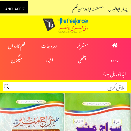
ایڈیٹر: ابوالمیزان
اسسٹنٹ ایڈیٹر: ابن کلیم
LANGUAGE ⊽
منظرنما
زمرہ جات
قلم کارواں
روبرو
چٹھی
اخبار
میگزین
ایڈیٹوریل بورڈ