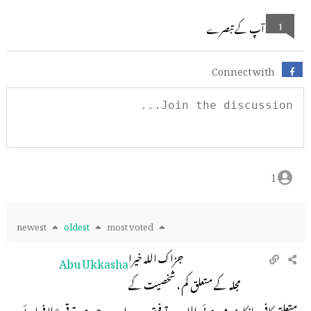
1
آپ کے تبصرے
Connect with
1
newest
oldest
most voted
جزاک اللہ خیرا
Abu Ukkasha
مجلہ کے متعلق کم ، شخصیت کے
متعلق کافی جانکاری میسر ہوئی اللہ مزید توفیق دے اور جدوجہد میں ترقی عطا فرمائے