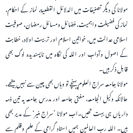
مولانا کی دیگر تصنیفات میں الدلائل القطعیۃ، نماز کے احکام،
نماز کی فضیلت واہمیت، فضائل ومسائل رمضان، صوفیت
اسلامی عدالت میں، خواتین اسلام اور تربیت اولاد، خطابت
کے اصول وآداب اور اللہ کی نگاہ میں ناپسندیدہ لوگ بھی
قابل ذکر ہیں۔
مولانا جامعہ سراج العلوم پہنچے تو وہاں بھی چین سے نہیں بیٹھے،
حالانکہ وکیل الجامعہ، مفتی جامعہ اور مدرس جامعہ یہ تین ذمہ
داریاں ہی بہت تھیں۔اب مولانا ’سراج منیر‘ کے مدیر بھی
ہیں۔ اللہ رب العالمین ہمیں استاد گرامی کے علم وقلم سے