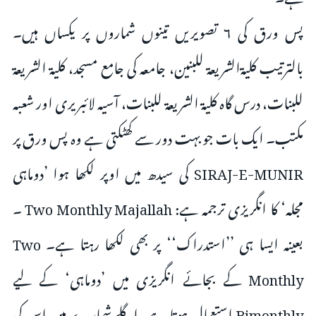
پس ورق کی ۶ تصویریں تینوں شماروں پر یکساں ہیں۔
بالترتیب کلیۃالشریعۃ للبنین، جامعہ کی جامع مسجد، کلیۃ الشریعۃ
للبنات، درس گاہ کلیۃ الشریعۃ للبنات، آسیہ لائبریری اور شعبہ
مکتب۔ ایک بات جو بہت دور سے کھٹکتی ہے وہ پس ورق پر
SIRAJ-E-MUNIR کی سیدھ میں اوپر لکھا ہوا ’دوماہی
مجلہ‘ کا انگریزی ترجمہ ہے: Two Monthly Majallah ۔
بعینہ ایسا ہی ’’استدراک‘‘ پر بھی لکھا رہتا ہے۔ Two
Monthly کے بجائے انگریزی میں ’دوماہی‘ کے لیے
Bimonthly استعمال ہوتا ہے، اگلے شمارے میں اس کی