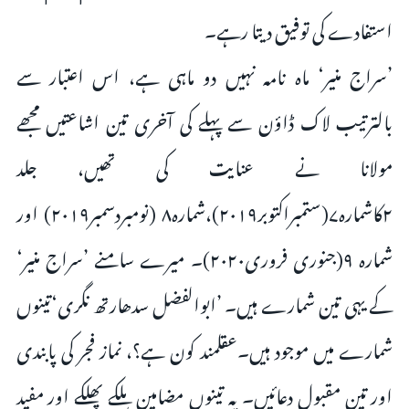
استفادے کی توفیق دیتا رہے۔
’سراج منیر‘ ماہ نامہ نہیں دو ماہی ہے، اس اعتبار سے
بالترتیب لاک ڈاؤن سے پہلے کی آخری تین اشاعتیں مجھے
مولانا نے عنایت کی تھیں، جلد
۲کاشمارہ۷(ستمبراکتوبر۲۰۱۹)،شمارہ۸ (نومبردسمبر۲۰۱۹) اور
شمارہ ۹(جنوری فروری۲۰۲۰)۔ میرے سامنے ’سراج منیر‘
کے یہی تین شمارے ہیں۔ ’ابوالفضل سدھارتھ نگری‘تینوں
شمارے میں موجود ہیں۔عقلمند کون ہے؟، نماز فجر کی پابندی
اور تین مقبول دعائیں۔ یہ تینوں مضامین ہلکے پھلکے اور مفید