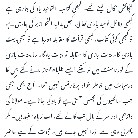
گنجائش نکال لیتے تھے۔ کبھی کتاب التوحید یاد کی جارہی ہے
کبھی دلائل توحید باری تعالیٰ، کبھی ہدایۃ النحو ازبر کی جارہی ہے
تو کبھی کوئی کتاب، کبھی قرأت کا مقابلہ ہورہا ہے تو کبھی بیت
بازی کا۔ بیت بازی کا مقابلہ تو بہت یادگار رہا، بیت بازی
کے ٹورنامنٹ میں تو کتنے ایسے طلباءممتاز مانے گئے جن کا
درسیات میں خاطر خواہ پرفارمنس نہیں تھا۔ آج بھی کبھی
جب ساتھیوں کی مجلس جمتی ہے تو یاد کیا جاتا ہے۔ مولانا کی
داڑھی اور سر کے بال تب کالے تھے، اب زیاہ سفید ہیں۔ مگر
پھرتی وہی ہے، ذرا نہیں بدلے ہیں۔ ثبوت کے لیے حاضر