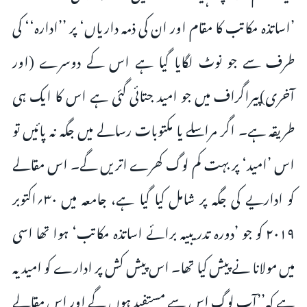
’اساتذہ مکاتب کا مقام اور ان کی ذمہ داریاں‘ پر ’’ادارہ‘‘ کی
طرف سے جو نوٹ لگایا گیا ہے اس کے دوسرے (اور
آخری)پیراگراف میں جو امید جتائی گئی ہے اس کا ایک ہی
طریقہ ہے۔ اگر مراسلے یا مکتوبات رسالے میں جگہ نہ پائیں تو
اس ’امید‘ پر بہت کم لوگ کھرے اتریں گے۔ اس مقالے
کو اداریے کی جگہ پر شامل کیا گیا ہے، جامعہ میں ۳۰؍اکتوبر
۲۰۱۹ کو جو ’دورہ تدریبیہ برائے اساتذہ مکاتب‘ ہوا تھا اسی
میں مولانا نے پیش کیا تھا۔ اس پیش کش پر ادارے کو امید یہ
ہے کہ’’آپ لوگ اس سے مستفید ہوں گے اور اس مقالے