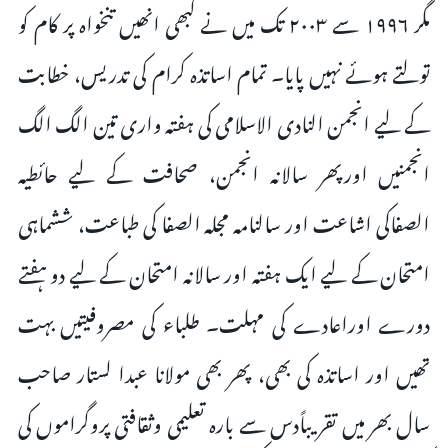
مگر ۱۹۹۶ سے ۲۰۰۳ تک میں نے کبھی انھیں تنخواہ پر کام کو
تولتے ہوئے نہیں پایا۔ تمام اساتذہ کرام کی تدریس، خطابت
کے لیے انجمن النادی الاسلامی کی ہفتہ واری تین الگ الگ
انجمنیں اورپھر سالانہ انجمن، صحافت کے لیے حائطیہ
الصفاکی اشاعت اور سالنامہ مجلہ الصفا کی طباعت، ششماہی
امتحان کے لیے ایک ہفتہ اور سالانہ امتحان کے لیے دو ہفتے
دورے اوراعادے کی مہلت۔ طلباء کی مصروفیتیں بہت
تھیں اور اساتذہ کی بھی، پھر بھی مولانا عبدا لستار صاحب
سال بھر میں تقریباًدس سے بارہ تعلیمی وثقافتی پروگراموں کی