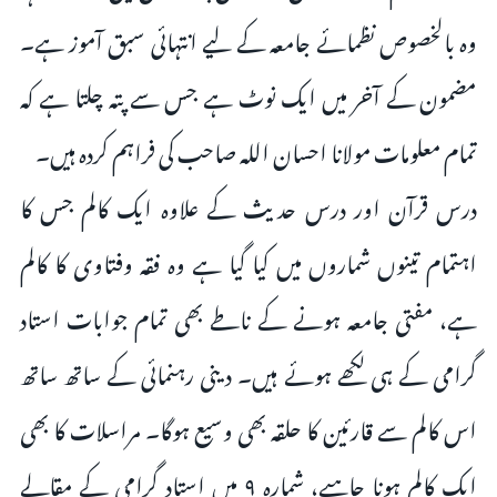
وہ بالخصوص نظمائے جامعہ کے لیے انتہائی سبق آموز ہے۔
مضمون کے آخر میں ایک نوٹ ہے جس سے پتہ چلتا ہے کہ
تمام معلومات مولانا احسان اللہ صاحب کی فراہم کردہ ہیں۔
درس قرآن اور درس حدیث کے علاوہ ایک کالم جس کا
اہتمام تینوں شماروں میں کیا گیا ہے وہ فقہ وفتاوی کا کالم
ہے، مفتی جامعہ ہونے کے ناطے بھی تمام جوابات استاد
گرامی کے ہی لکھے ہوئے ہیں۔ دینی رہنمائی کے ساتھ ساتھ
اس کالم سے قارئین کا حلقہ بھی وسیع ہوگا۔ مراسلات کا بھی
ایک کالم ہونا چاہیے، شمارہ ۹ میں استاد گرامی کے مقالے