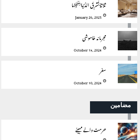
ثلاثةٌ تُشرِقُ الدُّنيا بِبَهْجَتِها
January 26, 2025
مجرمانہ خاموشی
October 19, 2024
سفر
October 10, 2024
مضامین
حرمت والے مہینے