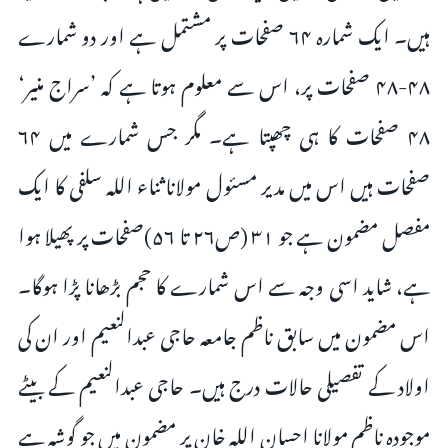
ہیں۔ ایک شمارہ ۶۴ صفحات پر مشتمل ہے اور دو شمارے
۴۸-۴۸ صفحات پر، اس سے معلوم ہوتا ہے کہ ’سراج منیر‘
۴۸ صفحات کا ہی چھپتا ہے۔ مگر جس شمارے میں ۶۴
صفحات ہیں اس میں مدیر مسئول مولانا ثناء اللہ سلفی کا ایک
مفصل مضمون ہے جو ۳۱ (ص۲۶ تا ۵۶)صفحات پر پھیلا ہوا
ہے، شاید اسی وجہ سے اس شمارے کا حجم بڑھانا پڑا ہوگا۔
اس مضمون میں سابق ناظم جامعہ حاجی عبدالنعیم اور ان کی
اولاد کے تفصیلی حالات درج ہیں۔ حاجی عبدالنعیم کے بیٹے
موجودہ ناظم مولانا احسان اللہ خان پر مضمون میں جو گوشہ ہے