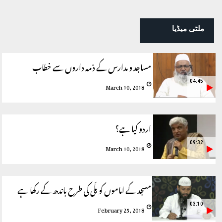
ملٹی میڈیا
مساجد و مدارس کے ذمہ داروں سے خطاب
04:45
March 10, 2018
اردو کیا ہے؟
09:32
March 10, 2018
مسجد کے اماموں کو بلّی کی طرح باندھ کے رکھا ہے
03:10
February 25, 2018