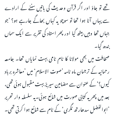
تھے تو جاؤ اور اگر قرآن وحدیث کی باتیں سننے کے ارادے
سے یہاں آنا ہوا تھا تو سوچو یہ کہاں بھاگے جارہے ہو؟ ‘جو
جہاں تھا وہیں بیٹھ گیا اور پھر استاد کی تقریر سے ایک سماں
بندھ گیا۔
صحافت میں بھی مولانا کا نام نامی بہت نمایاں تھا۔ جامعہ
رحمانیہ کے ترجمان ماہ نامہ ’صوت الاسلام‘ میں ’معاشرہ برباد
کیوں؟‘ کے عنوان سے مضامین سیریز بہت مقبول ہوئی تھی،
بعد میں پھر یہ کتابی صورت میں شائع ہوئی۔یہ سلسلہ وار تحریر
’ابوالفضل سدھارتھ نگری‘ کے نام سے شائع ہوا کرتی تھی۔