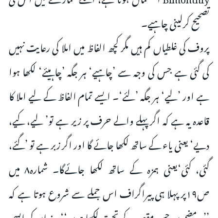
تصحیح کرلینی چاہیے۔
پروف کی غلطیاں کم ہیں مگر کچھ الفاظ میں املا کی رعایت نہیں
کی گئی ہے جس کی وجہ سے ’چاہیے‘ ہر جگہ ’چاہیئے‘ لکھا ہوا
ہے اور ’لیے‘ ہر جگہ ’لئے‘۔ ایسے تمام الفاظ کے لیے املا کا
قاعدہ یہ ہے کہ اگر پہلے والے حرف پر زیر ہے تو’ لیے، کیے،
دیے‘ یعنی یاء کے ساتھ لکھا جائے گا اور اگر زبر ہے تو ’گئے،
گئی، کئی‘یعنی ہمزہ کے ساتھ لکھا جائےگا۔ شمارہ۸ میں
ص۱۹پر پہلا ہی پیراگراف اس جملے سے شروع ہوتا ہے کہ
’’یہ مضمون جس مقصد کے تحت لکھا ہوں‘‘۔ زبان کی ایسی