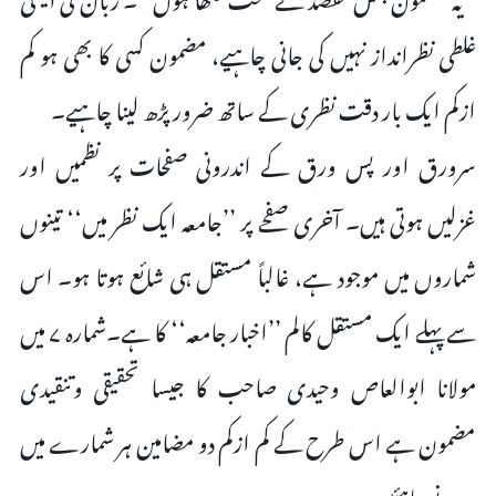
غلطی نظرانداز نہیں کی جانی چاہیے، مضمون کسی کا بھی ہو کم
ازکم ایک بار دقت نظری کے ساتھ ضرور پڑھ لینا چاہیے۔
سرورق اور پس ورق کے اندرونی صفحات پر نظمیں اور
غزلیں ہوتی ہیں۔ آخری صفحے پر ’’جامعہ ایک نظر میں‘‘ تینوں
شماروں میں موجود ہے، غالباً مستقل ہی شائع ہوتا ہو۔ اس
سے پہلے ایک مستقل کالم ’’اخبار جامعہ‘‘ کا ہے۔شمارہ ۷ میں
مولانا ابوالعاص وحیدی صاحب کا جیسا تحقیقی وتنقیدی
مضمون ہے اس طرح کے کم ازکم دو مضامین ہر شمارے میں
ہونے چاہئیں۔