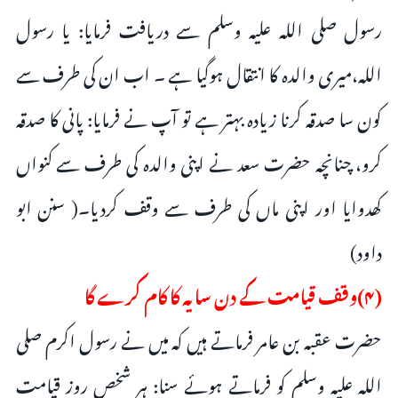
رسول صلی اللہ علیہ وسلم سے دریافت فرمایا: یا رسول
اللہ،میری والدہ کا انتقال ہوگیا ہے ۔ اب ان کی طرف سے
کون سا صدقہ کرنا زیادہ بہتر ہے تو آپ نے فرمایا: پانی کا صدقہ
کرو، چنانچہ حضرت سعد نے اپنی والدہ کی طرف سے کنواں
کھدوایا اور اپنی ماں کی طرف سے وقف کردیا۔( سنن ابو
داود)
(۴)وقف قیامت کے دن سایہ کا کام کرے گا
حضرت عقبہ بن عامر فرماتے ہیں کہ میں نے رسول اکرم صلی
اللہ علیہ وسلم کو فرماتے ہوئے سنا: ہر شخص روز قیامت