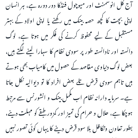
آج کل انوسمنٹ اور میوچول فنڈکا دور دورہ ہے، ہر انسان
اپنی بچت کا کچھ حصہ بینک میں رکھنے یا اپنی اولاد کے بہتر
مستقبل کے لیے محفوظ کرنے کی فکر میں ہوتا ہے، لوگ
دانستہ اور نادانستہ طور پر سودی نظام کا سہارا لینے لگتے ہیں،
بعض لوگ دنیاوی مقاصد کے حصول میں کامیاب بھی ہوتے
ہیں تاہم سودی قرض تلے بعض افراد کا تو دیوالیہ نکل جاتا
ہے۔ سرمایہ دارانہ نظام اب مکمل بینک و انشورنس سے مرتبط
ہوچکا ہے، حلال و حرام کی تمیز اور کمزور طبقے کو مہلت دینے،
بطور تعاون وتکافل بلا سود قرض دینے کا یہاں کوئی تصور نہیں