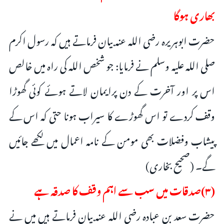
بھاری ہوگا
حضرت ابوہریرہ رضی اللہ عنہ بیان فرماتے ہیں کہ رسول اکرم
صلی اللہ علیہ وسلم نے فرمایا: جو شخص اللہ کی راہ میں خالص
اس پر اور آخرت کے دن پرایمان لاتے ہوئے کوئی گھوڑا
وقف کردے تو اس گھوڑے کا سیراب ہونا حتی کہ اس کے
پیشاب وفضلات بھی مومن کے نامہ اعمال میں لکھے جائیں
گے۔ (صحیح بخاری)
(۳)صدقات میں سب سے اہم وقف کا صدقہ ہے
حضرت سعد بن عبادہ رضی اللہ عنہ بیان فرماتے ہیں میں نے