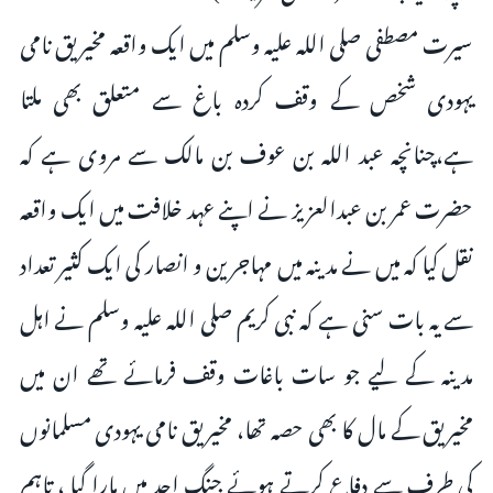
سیرت مصطفی صلی اللہ علیہ وسلم میں ایک واقعہ مخیریق نامی
یہودی شخص کے وقف کردہ باغ سے متعلق بھی ملتا
ہے،چنانچہ عبد اللہ بن عوف بن مالک سے مروی ہے کہ
حضرت عمر بن عبدالعزیز نے اپنے عہد خلافت میں ایک واقعہ
نقل کیا کہ میں نے مدینہ میں مہاجرین و انصار کی ایک کثیر تعداد
سے یہ بات سنی ہے کہ نبی کریم صلی اللہ علیہ وسلم نے اہل
مدینہ کے لیے جو سات باغات وقف فرمائے تھے ان میں
مخیریق کے مال کا بھی حصہ تھا، مخیریق نامی یہودی مسلمانوں
کی طرف سے دفاع کرتے ہوئے جنگ احد میں مارا گیا ، تاہم