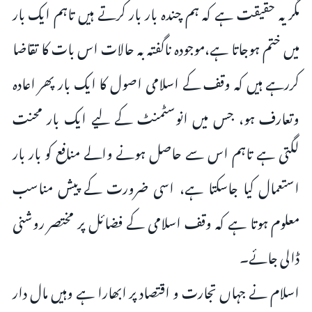
مگر یہ حقیقت ہے کہ ہم چندہ بار بار کرتے ہیں تاہم ایک بار
میں ختم ہوجاتا ہے،موجودہ ناگفتہ بہ حالات اس بات کا تقاضا
کررہے ہیں کہ وقف کے اسلامی اصول کا ایک بار پھر اعادہ
وتعارف ہو، جس میں انوسٹمنٹ کے لیے ایک بار محنت
لگتی ہے تاہم اس سے حاصل ہونے والے منافع کو بار بار
استعمال کیا جاسکتا ہے، اسی ضرورت کے پیش مناسب
معلوم ہوتا ہے کہ وقف اسلامی کے فضائل پر مختصر روشنی
ڈالی جائے۔
اسلام نے جہاں تجارت و اقتصاد پر ابھارا ہے وہیں مال دار