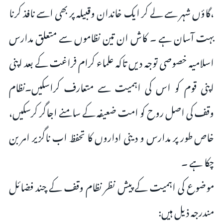
،گاؤں شہر سے لے کر ایک خاندان وقبیلہ پر بھی اسے نافذ کرنا
بہت آسان ہے ۔ کاش ان تین نظاموں سے متعلق مدارس
اسلامیہ خصوصی توجہ دیں تاکہ علماء کرام فراغت کے بعد اپنی
اپنی قوم کو اس کی اہمیت سے متعارف کراسکیں۔نظام
وقف کی اصل روح کو امت ضعیفہ کے سامنے اجاگر کرسکیں،
خاص طور پر مدارس و دینی اداروں کا تحفظ اب ناگزیر امر بن
چکا ہے ۔
موضوع کی اہمیت کے پیش نظر نظام وقف کے چند فضائل
مندرجہ ذیل ہیں: