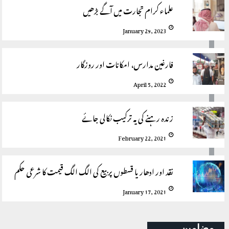
علماء کرام تجارت میں آگے بڑھیں
January 29, 2023
فارغین مدارس، امکانات اور روزگار
April 5, 2022
زندہ رہنے کی یہ ترکیب نکالی جائے
February 22, 2021
نقد اور ادھار یا قسطوں پر بیع کی الگ الگ قیمت کا شرعی حکم
January 17, 2021
مضامین