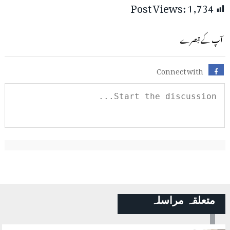
Post Views:
1,734
آپ کے تبصرے
Connect with
متعلقہ مراسلہ