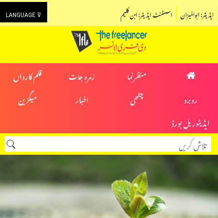
ایڈیٹر: ابوالمیزان
اسسٹنٹ ایڈیٹر: ابن کلیم
LANGUAGE ⊽
منظرنما
زمرہ جات
قلم کارواں
روبرو
چٹھی
اخبار
میگزین
ایڈیٹوریل بورڈ