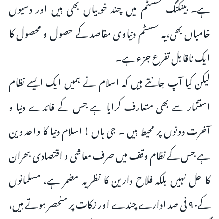
ہے۔ بینکنگ سسٹم میں چند خوبیاں بھی ہیں اور دسیوں
خامیاں بھی،یہ سسٹم دنیاوی مقاصد کے حصول و محصول کا
ایک ناقابل تفرع جزء ہے۔
لیکن کیا آپ جانتے ہیں کہ اسلام نے ہمیں ایک ایسے نظام
استثمار سے بھی متعارف کرایا ہے جس کے فائدے دنیا و
آخرت دونوں پر محیط ہیں ۔ جی ہاں ! اسلام دنیا کا واحد دین
ہے جس کے نظام وقف میں صرف معاشی و اقتصادی بحران
کا حل نہیں بلکہ فلاح دارین کا نظریہ مضمر ہے، مسلمانوں
کے۹۰ فی صد ادارے چندے اور زکات پر منحصر ہوتے ہیں،