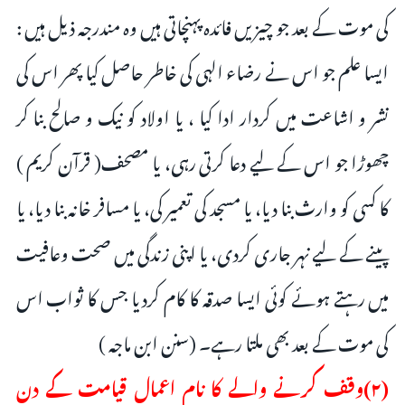
کی موت کے بعد جو چیزیں فائدہ پہنچاتی ہیں وہ مندرجہ ذیل ہیں :
ایسا علم جو اس نے رضاء الہی کی خاطر حاصل کیا پھر اس کی
نشر و اشاعت میں کردار ادا کیا ، یا اولاد کو نیک و صالح بنا کر
چھوڑا جو اس کے لیے دعا کرتی رہی، یا مصحف( قرآن کریم )
کا کسی کو وارث بنا دیا، یا مسجد کی تعمیر کی، یا مسافر خانہ بنا دیا، یا
پینے کے لیے نہر جاری کردی، یا اپنی زندگی میں صحت وعافیت
میں رہتے ہوئے کوئی ایسا صدقہ کا کام کردیا جس کا ثواب اس
کی موت کے بعد بھی ملتا رہے۔ (سنن ابن ماجہ )
(۲)وقف کرنے والے کا نام اعمال قیامت کے دن