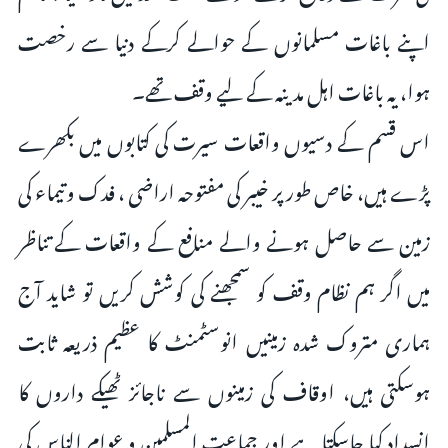
اپنے باغات مسلمانوں کے حوالے کرکے دنیا سے رخصت
ہوا، یہ باغات اہل مدینہ کے لیے وقف تھے۔
اس قسم کے دسیوں واقعات سیرت کی کتابوں میں بکھرے
پڑے ہیں، خاص طور پر خیبر کی مفتوحہ اراضی ، فدک وتیماء کی
زمین سے حاصل ہونے والے منافع کے واقعات کے تناظر
میں اگر ہم نظام وقف کو سمجھنے کی کوشش کریں تو شاید آج
ہماری متروک شدہ زمینیں انوسٹمنٹ کا عظیم ذریعہ ثابت
ہوسکتی ہیں، اوقاف کی زمینوں سے ناجائز ٹھیکے داروں کا
انسداد کیا جاسکتا ہے اور جماعت المسلمین و عوام الناس کی