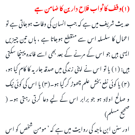
(۱)وقف کا ثواب فلاح دارین کا ضامن ہے
حدیث شریف میں ہے کہ جب انسان کی وفات ہوجاتی ہے تو
اعمال کا سلسلہ اس سے منقطع ہوجاتا ہے ، ہاں تین چیزیں
ایسی ہیں جو اس کے مرنے کے بعد بھی اسے فائدہ پہنچا سکتی
ہیں: (۱) یا تو اس نے اپنی زندگی میں صدقہ جاریہ کا کام کیا ہو،
(۲) یا کوئی نفع بخش علم چھوڑ کر گیا ہو۔(۳) یا اس کی کوئی نیک
و صالح اولاد ہو جو برابر اس کے لیے دعا کرتی رہتی ہو۔ (
صحیح مسلم)
اور سنن ابن ماجہ کی روایت میں ہے کہ ’ مومن شخص کو اس