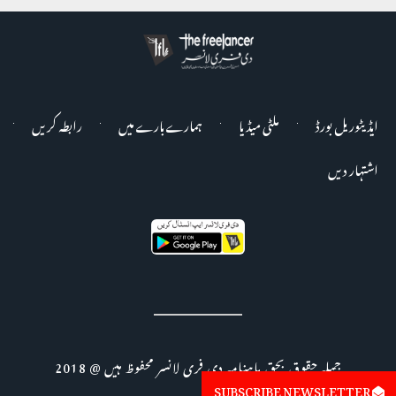
ایڈیٹوریل بورڈ
ملٹی میڈیا
ہمارے بارے میں
رابطہ کریں
اشتہار دیں
جملہ حقوق بحق ماہنامہ دی فری لانسر محفوظ ہیں @ 2018
SUBSCRIBE NEWSLETTER