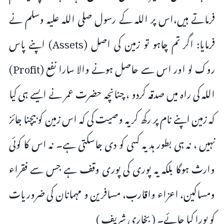
فرماتے ہیں،اس پر اللہ کے رسول صلی اللہ علیہ وسلم نے
فرمایا: اگر تم چاہو تو زمین کی اصل (Assets) اپنے پاس
روک لو اور اس سے حاصل ہونے والا سارا نفع (Profit)
اللہ کی راہ میں صدقہ کردو ، چنانچہ حضرت عمر نے ایسے ہی کیا
کہ زمین اپنے نام پر رکھ کر یہ وصیت کی کہ اس زمین کو بیچنا جائز
نہیں ، نہ ہی بطور ہدیہ کسی کو دی جاسکتی ہے۔ نہ اس کا کوئی
وارث ہوگا بلکہ یہ پوری کی پوری وقف ہے جس سے فقراء
ومساکین، اعزاء واقارب، مسافرین و مہمانان کی ضروریات
کو پورا کیا جائے۔ ( بخاری شریف )