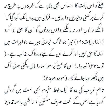
طبقےکو اس بات کا احساس بھی دلایا ہے کہ غریبوں پر خرچ نہ
کرنے پر کتنی وعیدیں وارد ہیں ۔ قرآن میں یہاں تک کہا گیا کہ’
مانگنے والوں اور نہ مانگنے والوں دونوں کو ان کا حق ادا کرو
(الذارایات:۱۹) نیز’ جو لوگ تجارتی ہیرے جواہرات میں
اللہ کا حق نہیں ادا کرتے ان کے لیے دردناک عذاب ہے۔(
توبہ:۳۴)’خبر دار! ان کا جمع کیا ہوا سارا مال دہکتی ہوئی آگ
میں پگھلا دیا جائے گا۔ ( سورہ ہمزہ:۴)
تاہم غریب کی مدد کا ایک غلط مفہوم بھی امت میں گردش
کررہا ہے جس کے تحت صرف مسکین کو راشن یا صدقہ دینا