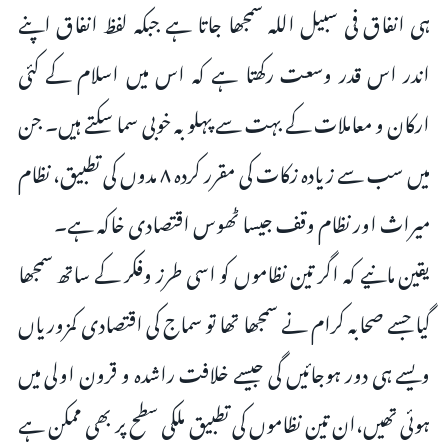
ہی انفاق فی سبیل اللہ سمجھا جاتا ہے جبکہ لفظ انفاق اپنے
اندر اس قدر وسعت رکھتا ہے کہ اس میں اسلام کے کئی
ارکان و معاملات کے بہت سے پہلو بہ خوبی سما سکتے ہیں۔ جن
میں سب سے زیادہ زکات کی مقرر کردہ ۸ مدوں کی تطبیق، نظام
میراث اور نظام وقف جیسا ٹھوس اقتصادی خاکہ ہے۔
یقین مانیے کہ اگر تین نظاموں کو اسی طرز وفکر کے ساتھ سمجھا
گیا جسے صحابہ کرام نے سمجھا تھا تو سماج کی اقتصادی کمزوریاں
ویسے ہی دور ہوجائیں گی جیسے خلافت راشدہ و قرون اولی میں
ہوئی تھیں،ان تین نظاموں کی تطبیق ملکی سطح پر بھی ممکن ہے