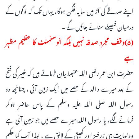
اپنے صدقے کی آڑ میں سایہ فگن ہوگا، یہاں تک کہ لوگوں کے
درمیان فیصلے سنائے جائیں گے ۔
(۵)وقف مجرد صدقہ نہیں بلکہ انوسٹمنٹ کا عظیم مظہر
ہے
حضرت ابن عمر رضی اللہ عنہما بیان فرماتے ہیں کہ خیبر کی فتح
کے بعد میرے والد کے حصے میں ایک زمین آئی ، چنانچہ وہ
رسول اللہ صلی اللہ علیہ وسلم کے پاس حاضر ہوکر
فرمانےلگے، یا رسول اللہ،میرے حصے میں جو زمین آئی ہے
وہ نہایت ہی زرخیز اور کھیتی کے لائق ہے ، لہذا آپ کیا حکم