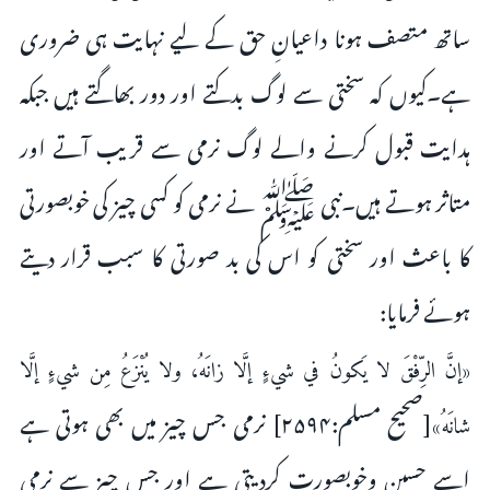
ساتھ متصف ہونا داعیانِ حق کے لیے نہایت ہی ضروری
ہے۔کیوں کہ سختی سے لوگ بدکتے اور دور بھاگتے ہیں جبکہ
ہدایت قبول کرنے والے لوگ نرمی سے قریب آتے اور
متاثر ہوتے ہیں۔نبی ﷺ نے نرمی کو کسی چیز کی خوبصورتی
کا باعث اور سختی کو اس کی بد صورتی کا سبب قرار دیتے
ہوئے فرمایا:
«إنَّ الرِّفْقَ لا يَكونُ في شيءٍ إلَّا زانَهُ، ولا يُنْزَعُ مِن شيءٍ إلَّا
[صحيح مسلم:۲۵۹۴] نرمی جس چیز میں بھی ہوتی ہے
شانَهُ»
اسے حسین وخوبصورت کردیتی ہے اور جس چیز سے نرمی