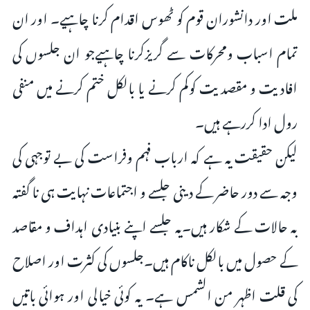
ملت اور دانشوران قوم کو ٹھوس اقدام کرنا چاہیے۔ اور ان
تمام اسباب ومحرکات سے گریزکرنا چاہیےجو ان جلسوں کی
افادیت و مقصدیت کوکم کرنے یا بالکل ختم کرنے میں منفی
رول ادا کررہے ہیں۔
لیکن حقیقت یہ ہے کہ ارباب فہم وفراست کی بے توجہی کی
وجہ سے دور حاضر کے دینی جلسے و اجتماعات نہایت ہی نا گفتہ
بہ حالات کے شکار ہیں۔یہ جلسے اپنے بنیادی اہداف و مقاصد
کے حصول میں بالکل ناکام ہیں۔جلسوں کی کثرت اور اصلاح
کی قلت اظہر من الشمس ہے۔ یہ کوئی خیالی اور ہوائی باتیں