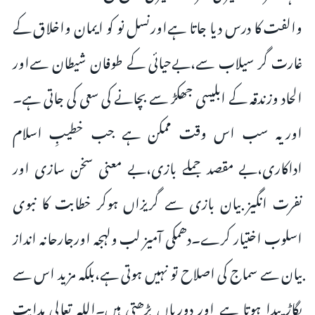
والفت کا درس دیا جاتا ہےاورنسل نو کو ایمان واخلاق کے
غارت گر سیلاب سے،بےحیائی کے طوفان شیطان سےاور
الحاد وزندقہ کے ابلیسی جھکڑ سے بچانے کی سعی کی جاتی ہے۔
اوریہ سب اس وقت ممکن ہے جب خطیبِ اسلام
اداکاری،بے مقصد جملے بازی،بے معنی سخن سازی اور
نفرت انگیز بیان بازی سے گریزاں ہوکر خطابت کا نبوی
اسلوب اختیار کرے۔دھمکی آمیز لب ولہجہ اورجارحانہ انداز
بیان سے سماج کی اصلاح تو نہیں ہوتی ہے،بلکہ مزید اس سے
بگاڑ پیدا ہوتا ہے اور دوریاں بڑھتی ہیں۔اللہ تعالی ہدایت