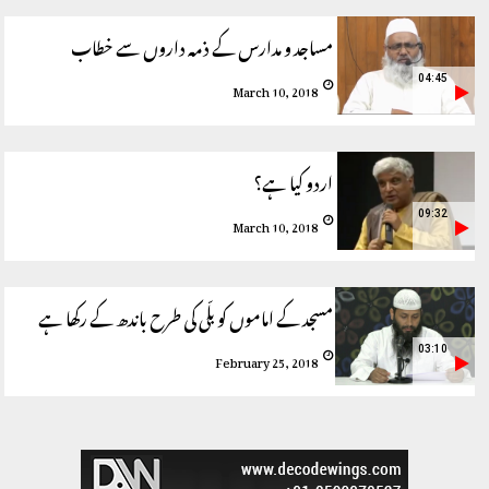
مساجد و مدارس کے ذمہ داروں سے خطاب
04:45
March 10, 2018
اردو کیا ہے؟
09:32
March 10, 2018
مسجد کے اماموں کو بلّی کی طرح باندھ کے رکھا ہے
03:10
February 25, 2018