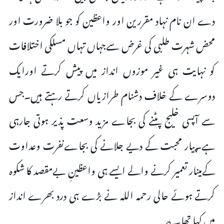
دے ان نام نہاد مقررین اور واعظین کو جو بلا ضرورت اور
محض شہرت طلبی کی غرض سےجہاں تہاں مسلکی اختلافات
کو نہایت ہی غیر موزوں انداز میں پیش کرتے اورایک
دوسرے کے خلاف دشنام طرازیاں کرتے رہتے ہیں۔جس
سے آپسی خلیج پٹنے کی بجاے مزید وسعت پذیر ہوتی جارہی
ہے۔پیار محبت کے دیے جلانے کی بجاےنفرت وعداوت
کےمینار تعمیر کرنے والے ایسے ہی واعظینِ بےمقصد کا شکوہ
کرتے ہوئے حالی رحمہ اللہ نے بڑے ہی درد بھرے انداز
میں کہا تھا؎