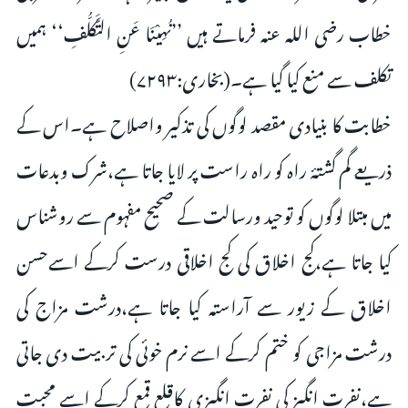
خطاب رضی اللہ عنہ فرماتے ہیں ’’نُهِيْنَا عَنِ التَّكَلُّفِ‘‘ ہمیں
تکلف سے منع کیا گیا ہے۔(بخاری:۷۲۹۳)
خطابت کا بنیادی مقصد لوگوں کی تذکیر واصلاح ہے۔اس کے
ذریعے گم گشتۂ راہ کو راہ راست پر لایا جاتا ہے،شرک وبدعات
میں مبتلا لوگوں کو توحید ورسالت کے صحیح مفہوم سے روشناس
کیا جاتا ہے،کج اخلاق کی کج اخلاقی درست کرکے اسےحسن
اخلاق کے زیور سے آراستہ کیا جاتا ہے،درشت مزاج کی
درشت مزاجی کو ختم کرکے اسے نرم خوئی کی تربیت دی جاتی
ہے،نفرت انگیز کی نفرت انگیزی کاقلع قمع کرکے اسے محبت