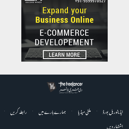
ایڈیٹوریل بورڈ
ملٹی میڈیا
ہمارے بارے میں
رابطہ کریں
اشتہار دیں