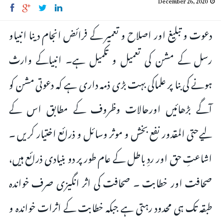
دعوت و تبلیغ اور اصلاح و تعمیر کے فرائض انجام دینا انبیاو
رسل کے مشن کی تعمیل و تکمیل ہے۔ انبیاکے وارث
ہونے کی بنا پر علماکی بہت بڑی ذمہ داری ہے کہ دعوتی مشن کو
آگے بڑھائیں اورحالات وظروف کے مطابق اس کے
لیےحتی المقدور نفع بخش و موثر وسائل و ذرائع اختیار کریں ۔
اشاعتِ حق اور ردِ باطل کے عام طور پر دو بنیادی ذرائع ہیں،
صحافت اور خطابت ۔ صحافت کی اثر انگیزی صرف خواندہ
طبقہ تک ہی محدود رہتی ہے جبکہ خطابت کے اثرات خواندہ و