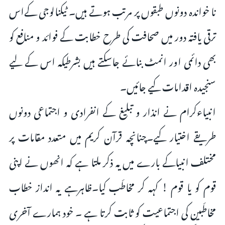
نا خواندہ دونوں طبقوں پر مرتب ہوتے ہیں۔ ٹیکنالوجی کےاس
ترقی یافتہ دور میں صحافت کی طرح خطابت کے فوائد و منافع کو
بھی دائمی اور انمٹ بنائے جاسکتے ہیں بشرطیکہ اس کے لیے
سنجیدہ اقدامات کیے جائیں۔
انبیاءکرام نے انذار و تبلیغ کے انفرادی و اجتماعی دونوں
طریقے اختیار کیے۔چنانچہ قرآن کریم میں متعدد مقامات پر
مختلف انبیاکے بارے میں یہ ذکر ملتا ہے کہ انھوں نے اپنی
قوم کو یا قوم ! کہہ کر مخاطَب کیا۔ظاہرہے یہ انداز خطاب
مخاطَبین کی اجتماعیت کو ثابت کرتا ہے ۔ خود ہمارے آخری