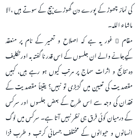
کی نماز چھوڑ کے پورے دن گھوڑے بیچ کے سوتے ہیں ،الا
ماشاء اللہ۔
مقام ِ غور یہ ہے کہ اصلاح و تعمیر کے نام پر منعقد
کیےجانے والے ان جلسوں کے اس قدر نا گفتہ بہ اور تکلیف
دہ نتائج و اثرات سماج پر مرتب کیوں ہو رہے ہیں، کہیں
مقصدیت کی تعیین میں گڑبڑی تو نہیں؟ یقیناً مقصدیت کے
فقدان کی وجہ سے اس طرح کے بعض جلسوں اور سرکس
کے درمیان کوئی فرق ہی نظر نہیں آتا ہے۔ سرکس میں لوگ
انسانوں و حیوانوں کے مختلف جسمانی کرتب و طرب فزا