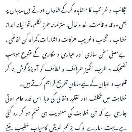
عجائب و غرائب کا مشاہدہ کرکے شادماں ہوتے ہیں۔یہاں پر
بھی وہ قد و قامت، خد و خال، مترنمانہ طرز تکلم، قوالیانہ انداز
خطاب ، عجیب وغریب حرکات واشارات،گمراہ کن لفاظی ،
بےمعنی سخن سازی اور عیاری و مکاری کے متنوع موجبِ
تضحیک و طرب انگیز طرائف و لطائف کو آویزۂ گوش بنا کر
قلوب و اذہان کے لیےسامانِ تفریح فراہم کرتے ہیں۔
خطابت میں تکلف اور تقلید ونقالی کی وبا اس قدر عام ہوتی
جارہی ہے کہ فن خطابت کی معنویت ہی ختم ہو کر رہ گئی
ہے۔بہت سارے لوگ بزعم خویش کامیاب خطیب بننے