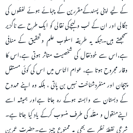
کے لیے اپنی پسندکےمقررین کے چبائے ہوئے لفظوں کی
جگالی اور ان کے لب ولہجےکی نقالی کو ایک طرح سے ناگزیر
سمجھتے ہیں۔جبکہ یہ طریقہ اسلوب علم وتحقیق کے منافی
ہے،اس سے خودنقال کی شخصیت متاثر ہوتی ہے،اس کا
وقار مجروح ہوتا ہے، عوام الناس میں اس کی کوئی مستقل
پہچان اور منفردشناخت نہیں بن پاتی ، بلکہ وہ اپنے ممدوح
کے دبستان سے وابستہ ہوکے رہ جاتا ہےاور ہمیشہ اسے
اپنےمنقول و مقلَد کی طرف منسوب کرکے یاد کیا جاتا ہے۔
شرعی نقطۂ نظر سے بھی یہ ممنوع چیز ہے۔حضرت عمربن