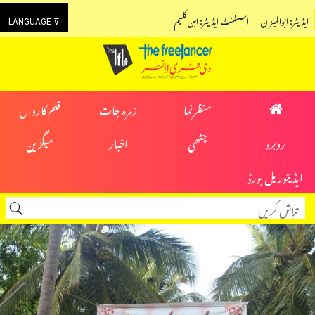
ایڈیٹر: ابوالمیزان
اسسٹنٹ ایڈیٹر: ابن کلیم
LANGUAGE ⊽
منظرنما
زمرہ جات
قلم کارواں
روبرو
چٹھی
اخبار
میگزین
ایڈیٹوریل بورڈ