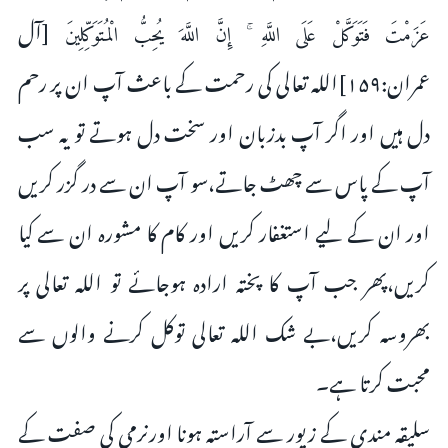
[آل
عَزَمْتَ فَتَوَكَّلْ عَلَى اللَّهِ ۚ إِنَّ اللَّهَ يُحِبُّ الْمُتَوَكِّلِينَ
عمران:۱۵۹]اللہ تعالی کی رحمت کے باعث آپ ان پر رحم
دل ہیں اور اگر آپ بدزبان اور سخت دل ہوتے تو یہ سب
آپ کے پاس سے چھٹ جاتے،سو آپ ان سے در گزر کریں
اور ان کے لیے استغفار کریں اور کام کا مشورہ ان سے کیا
کریں،پھر جب آپ کا پختہ ارادہ ہوجائے تو اللہ تعالی پر
بھروسہ کریں،بے شک اللہ تعالی توکل کرنے والوں سے
محبت کرتا ہے۔
سلیقہ مندی کے زیور سے آراستہ ہونا اورنرمی کی صفت کے