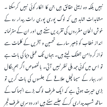
نہیں بلکہ وہ زمینی حقائق ہیں جن کا انکار کوئی نہیں کرسکتا ۔
مشاہدات شاہد ہیں کہ لوگ پوری پوری رات بیدار رہ کے
خوش الحان مقرروں کی تقریریں سنتے ہیں اور ان کے مترنمانہ
انداز خطاب کو ڈھیر سارے تحسین و آفریں کے کلمات سے
نواز کر دامن جھٹک لیتے ہیں۔ جہاں تک عملی دنیا کی بات ہے
تو اس میں کوئی تبدیلی نظر نہیں آتی۔ بالخصوص اگر ہم بنگال
اور بہار کے سیمانچل علاقے کے جلسوں کی بات کریں تو
بڑی حیرت ہوتی ہے کہ ایک طرف لوگ بڑے انہماک کے
ساتھ شب بیداری کرکے جلسے سنتے ہیں اور دوسری طرف فجر