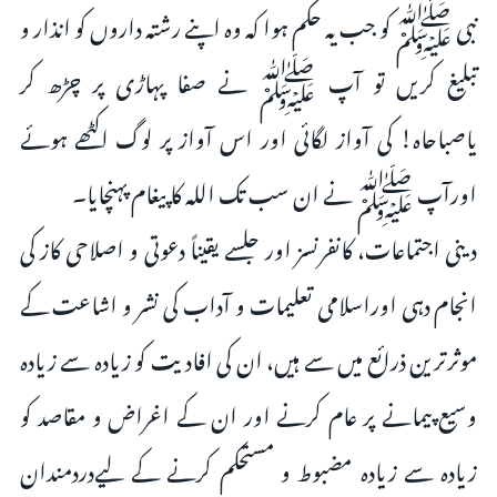
نبی ﷺ کو جب یہ حکم ہوا کہ وہ اپنے رشتہ داروں کو انذار و
تبلیغ کریں تو آپ ﷺ نے صفا پہاڑی پر چڑھ کر
یاصباحاہ! کی آواز لگائی اور اس آواز پر لوگ اکٹھے ہوئے
اورآپ ﷺ نے ان سب تک اللہ کا پیغام پہنچایا۔
دینی اجتماعات، کانفرنسز اور جلسے یقیناً دعوتی و اصلاحی کاز کی
انجام دہی اوراسلامی تعلیمات و آداب کی نشر و اشاعت کے
موثرترین ذرائع میں سے ہیں، ان کی افادیت کو زیادہ سے زیادہ
وسیع پیمانے پر عام کرنے اور ان کے اغراض و مقاصد کو
زیادہ سے زیادہ مضبوط و مستحکم کرنے کے لیےدردمندان