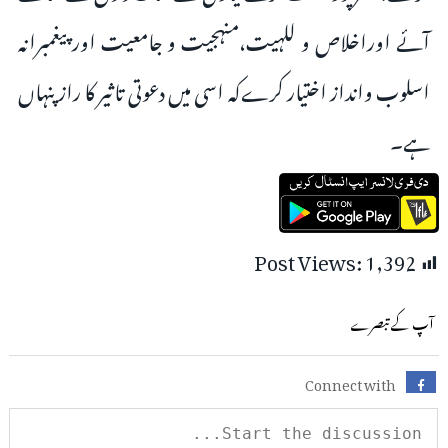
آئے اوراخلاص و للہیت،منہجیت و جامعیت اور پیغمبرانہ
اسلوب وانداز اختیار کرےکہ اسی میں دعوتی تاثیر کا راز پنہاں
ہے۔
Post Views:
1,392
آپ کے تبصرے
Connect with