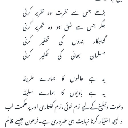
بڑھے جس سے نفرت وہ تقریر کرنی
جگر جس سے شق ہو وہ تحریر کرنی
گناہگار بندوں کی تحقیر کرنی
مسلمان بھائی کی تکفیر کرنی
یہ ہے عالموں کا ہمارے طریقہ
یہ ہے ہادیوں کا ہمارے سلیقہ
دعوت وتبلیغ کے لیے نرم خوئی ،نرم گفتاری اور پرحکمت لب
و لہجہ اختیار کرنا نہایت ہی ضروری ہے۔فرعون جیسے ظالم