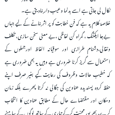
نکال لی جاتی ہے اسے بدنما وعیب دار بنادیتی ہے۔
خلاصۂ کلام یہ ہے کہ فن خطابت کو پر اثر بنانے کے لیے جہاں
بےجا ایکٹنگ ، گمراہ کن لفاظی ،بے معنی سخن سازی، تکلف
ونقالی،دشنام طرازی اور سوقیانہ الفاظ اورجملوں کے
استعمال سے گریز کرنا ضروری ہے وہیں یہ بھی ضروری ہے
کہ خطیب حالات وظروف کی رعایت کیے بغیر صرف اپنے
حفظ کردہ پسندیدہ عناوین کی جگالی نہ کرتا پھرے بلکہ زمان
ومکان اور مقتضاے حال کے مطابق عناوین کا انتخاب
کرے، بھرپور محنت کرکے تیاری کے ساتھ لوگوں کے سامنے