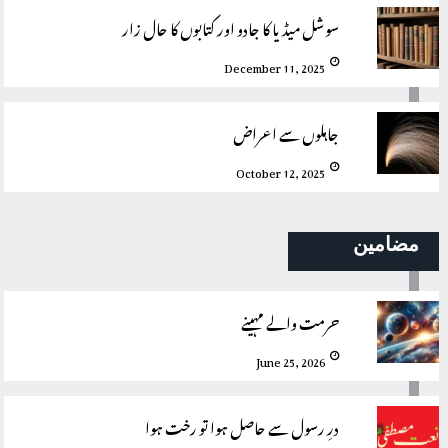
سوشل میڈیا کا جادو اور کتابوں کا حال زار
December 11, 2025
جاہلوں سے اعراض
October 12, 2025
مضامین
حرمت والے مہینے
June 25, 2026
درِ رسول سے حاصل ہوا تو رخت ہوا