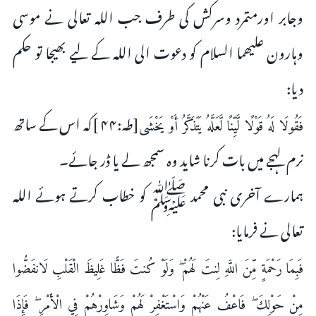
وجابر اورمتمرد وسرکش کی طرف جب اللہ تعالی نے موسی
وہارون علیھما السلام کو دعوت الی اللہ کے لیے بھیجا تو حکم
دیا:
[طہ:۴۴ ]کہ اس کے ساتھ
فَقُولَا لَهُ قَوْلًا لَّيِّنًا لَّعَلَّهُ يَتَذَكَّرُ أَوْ يَخْشَى
نرم لہجے میں بات کرنا شايد وه سمجھ لے یا ڈر جائے۔
ہمارے آخری نبی محمد ﷺ کو خطاب کرتے ہوئے اللہ
تعالی نے فرمایا:
فَبِمَا رَحْمَةٍ مِّنَ اللَّهِ لِنتَ لَهُمْ ۖ وَلَوْ كُنتَ فَظًّا غَلِيظَ الْقَلْبِ لَانفَضُّوا
مِنْ حَوْلِكَ ۖ فَاعْفُ عَنْهُمْ وَاسْتَغْفِرْ لَهُمْ وَشَاوِرْهُمْ فِي الْأَمْرِ ۖ فَإِذَا