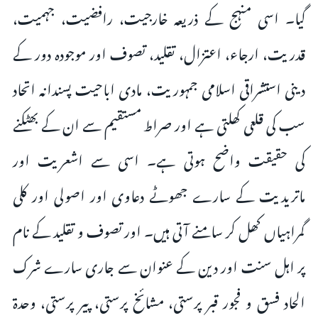
گیا۔ اسی منہج کے ذریعہ خارجیت، رافضیت، جہمیت،
قدریت، ارجاء، اعتزال، تقلید، تصوف اور موجودہ دور کے
دینی استشراقی اسلامی جمہوریت، مادی اباحیت پسندانہ اتحاد
سب کی قلعی کھلتی ہے اور صراط مستقیم سے ان کے بھٹکنے
کی حقیقت واضح ہوتی ہے۔ اسی سے اشعریت اور
ماتریدیت کے سارے جھوٹے دعاوی اور اصولی اور کلی
گمراہیاں کھل کر سامنے آتی ہیں۔ اور تصوف و تقلید کے نام
پر اہل سنت اور دین کے عنوان سے جاری سارے شرک
الحاد فسق و فجور قبر پرستی، مشائخ پرستی، پیر پرستی، وحدۃ