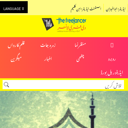
ایڈیٹر: ابوالمیزان
اسسٹنٹ ایڈیٹر: ابن کلیم
LANGUAGE ⊽
منظرنما
زمرہ جات
قلم کارواں
روبرو
چٹھی
اخبار
میگزین
ایڈیٹوریل بورڈ