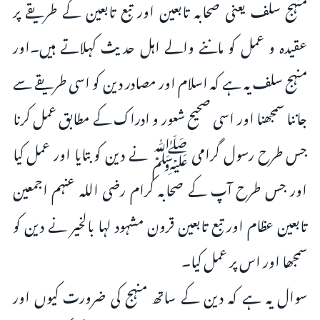
منہج سلف یعنی صحابہ تابعین اور تبع تابعین کے طریقے پر
عقیدہ و عمل کو ماننے والے اہل حدیث کہلاتے ہیں۔اور
منہج سلف یہ ہے کہ اسلام اور مصادر دین کو اسی طریقے سے
جاننا سمجھنا اور اسی صحیح شعور و ادراک کے مطابق عمل کرنا
جس طرح رسول گرامی ﷺ نے دین کو بتایا اور عمل کیا
اور جس طرح آپ کے صحابہ کرام رضی اللہ عنہم اجمعین
تابعین عظام اور تبع تابعین قرون مشہود لہا بالخیر نے دین کو
سمجھا اور اس پر عمل کیا۔
سوال یہ ہے کہ دین کے ساتھ منہج کی ضرورت کیوں اور