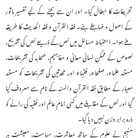
تحریفات کا ابطال کیا۔ اور ان سے بچنے کے لیے تفسیر ماثور
کے اصول و ضابطے بنے۔ فقہ القرآن و فقہ الحدیث کا طریقہ
طے ہوا۔ استنباط مسائل میں نص کے ذریعے نص کی تشریح،
نصوص کے ممکن لسانی معانی و مفاہیم، صحابہ کی تشریحات،
مستند علماء، صلحاء، فقہاء اور محدثین کی تشریحات کو مستند
معیار کے مطابق فقہ القرآن والسنہ کے نام سے معروف کیا
گیا اور نص کے مقابلے میں کسی امام عالم اور فقیہ کی رائے کو
ذرہ برابر وزن نہیں دیا گیا۔
منہج نے علوم کے ساتھ معاشرت، سیاست، معیشت ہر