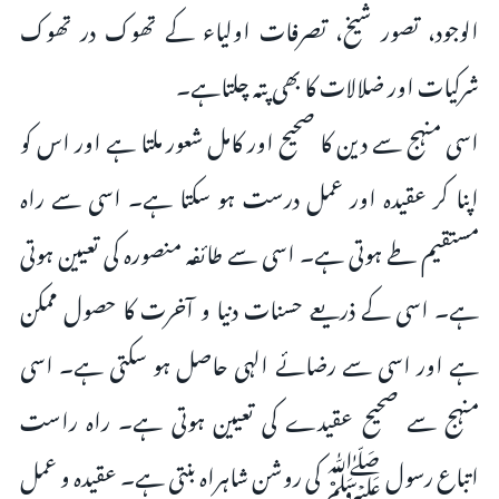
الوجود، تصور شیخ، تصرفات اولیاء کے تھوک در تھوک
شرکیات اور ضلالات کا بھی پتہ چلتاہے۔
اسی منہج سے دین کا صحیح اور کامل شعور ملتا ہے اور اس کو
اپنا کر عقیدہ اور عمل درست ہو سکتا ہے۔ اسی سے راہ
مستقیم طے ہوتی ہے۔ اسی سے طائفہ منصورہ کی تعیین ہوتی
ہے۔ اسی کے ذریعے حسنات دنیا و آخرت کا حصول ممکن
ہے اور اسی سے رضائے الہی حاصل ہو سکتی ہے۔ اسی
منہج سے صحیح عقیدے کی تعیین ہوتی ہے۔ راہ راست
اتباع رسول ﷺ کی روشن شاہراہ بنتی ہے۔ عقیدہ و عمل