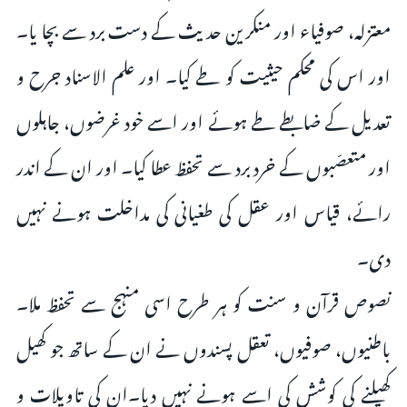
معتزلہ، صوفیاء اور منکرین حدیث کے دست برد سے بچا یا۔
اور اس کی محکم حیثیت کو طے کیا۔ اور علم الاسناد جرح و
تعدیل کے ضابطے طے ہوئے اور اسے خود غرضوں، جاہلوں
اور متعصّبوں کے خرد برد سے تحفظ عطا کیا۔ اور ان کے اندر
رائے، قیاس اور عقل کی طغیانی کی مداخلت ہونے نہیں
دی۔
نصوص قرآن و سنت کو ہر طرح اسی منہج سے تحفظ ملا۔
باطنیوں، صوفیوں، تعقل پسندوں نے ان کے ساتھ جو کھیل
کھیلنے کی کوشش کی اسے ہونے نہیں دیا۔ان کی تاویلات و