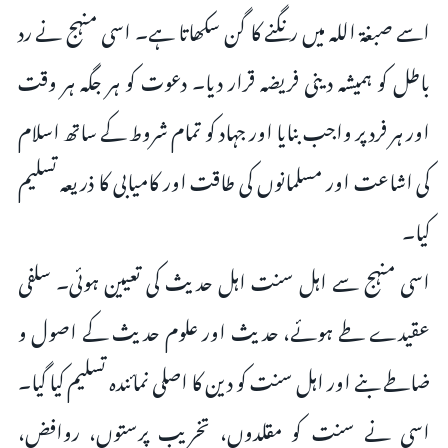
اسے صبغۃ اللہ میں رنگنے کا گن سکھاتا ہے۔ اسی منہج نے رد
باطل کو ہمیشہ دینی فریضہ قرار دیا۔ دعوت کو ہر جگہ ہر وقت
اور ہر فرد پر واجب بنایا اور جہاد کو تمام شروط کے ساتھ اسلام
کی اشاعت اور مسلمانوں کی طاقت اور کامیابی کا ذریعہ تسلیم
کیا۔
اسی منہج سے اہل سنت اہل حدیث کی تعیین ہوئی۔ سلفی
عقیدے طے ہوئے، حدیث اور علوم حدیث کے اصول و
ضاطے بنے اور اہل سنت کو دین کا اصلی نمائندہ تسلیم کیا گیا۔
اسی نے سنت کو مقلدوں، تخریب پرستوں، روافض،