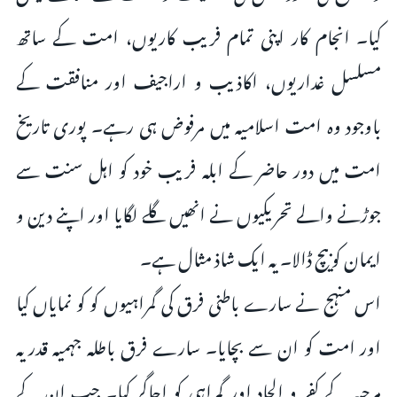
کیا۔ انجام کار اپنی تمام فریب کاریوں، امت کے ساتھ
مسلسل غداریوں، اکاذیب و اراجیف اور منافقت کے
باوجود وہ امت اسلامیہ میں مرفوض ہی رہے۔ پوری تاریخ
امت میں دور حاضر کے ابلہ فریب خود کو اہل سنت سے
جوڑنے والے تحریکیوں نے انھیں گلے لگایا اور اپنے دین و
ایمان کو بیچ ڈالا۔ یہ ایک شاذ مثال ہے۔
اس منہج نے سارے باطنی فرق کی گمراہیوں کو کو نمایاں کیا
اور امت کو ان سے بچایا۔ سارے فرق باطلہ جہمیہ قدریہ
مرجیہ کے کفر و الحاد اور گمراہی کو اجاگر کیا۔ جب ان کے