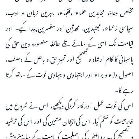
مخلص دعاۃ، مجاہدین علماء ،فقہاء، ماہرین زبان و ادب،
سیاسی زعماء، مجتہدین، محدثین اور مفسرین پیدا کیے۔ اور
قیامت تک اسی کے سائے تلے طائفہ منصورہ دین حق کی
پاسبانی کا کام ارشاد و تصحیح اور تمیز حق و باطل کے وصف،
اصول ولاء و براء اور اجتہادی و جہادی قوت کے ساتھ کرتا
رہے گا۔
اس کی قوت عمل اور کار کردگی دیکھیے، اس نے شروع میں
خارجیت کو ختم کیا، اس کی پہچان متعین کی اور اس کی ترشید
و تصحیح کی۔ روافض کی اصلیت کو امت کے سامنے پیش