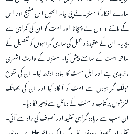
سارے افکار کو معتزلہ نے پی لیا۔ انھیں اس منہج اور اس
کے ماننے والوں نے پہچانا اور امت کو ان کی گمراہی سے
بچایا۔ ان کے عقیدۂ و عمل کی ساری گمراہیوں کو تفصیل کے
ساتھ امت کے سامنے پیش کیا۔ معتزلہ کے وارث اشعری
ماتریدی بنے اور اہل سنت کا لبادہ اوڑھ لیا۔ ان کی متنوع
مہلک گمراہیوں سے امت کو آگاہ کیا اور ان کی بھیانک
لغزشوں پر کتاب و سنت کے دلائل سے ڈھیر لگا دیا۔
ان سب سے زیادہ گمراہی تقلید اور تصوف کی راہ سے آئی۔
تقلید اور تصوف دونوں کا روگ ایک ساتھ چلتاہے۔ دونوں