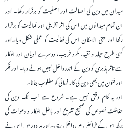
میدان میں دین کی اصالت اور اصلیت کو برقرار رکھا۔ اور
ان تمام میدانوں میں اس کی اثر آفرینی اور فعالیت کو برقرار
رکھا اور حتی الامکان اس کی فعالیت کو عملی شکل دیا۔اور
کسی طرح حیلہ و تقیہ، مکرو فریب، دوسرے ادیان اور افکار
سے تاثر پذیری کو دین کے اندر داخل نہیں ہونے دیا۔ اور فکر
اور فنون میں بھی دین کی کار فرمائی کو مطلوب جانا۔
اور یہ کام وقتی نہیں ہے۔ شروع سے اب تک دین کی
حفاظت نصوص کی صحیح تشریح اور باطل افکار و دعوات کی
پرکھ اس کے فرائض میں داخل رہی۔اور ہر دور میں اس نے