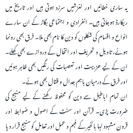
یہ ساری خطائیں اور لغزشیں سرزد ہوتی ہیں اور تاریخ میں
ریکارڈ ہوجاتی ہیں۔ انفرادی و اجتماعی بگاڑ کے ان سارے
انواع و اقسام کی شکلوں کو دین کا نام بھی ملا۔ فرق بھی رونما
ہوئے، تاویل و تحریف اور انتحال کے دروازے بھی کھلے۔
ان کے لیے حزبیت اور تعصبات کی رنگیں بھی ظاہر ہوئیں
اور فرق کے درمیان باہم جدال و قتال بھی ہوئے۔
ان تمام اباطیل سے دین کو محفوظ رکھنے کے لیے منہج کی
ضرورت پڑی۔ قرآن اور سنت کے اصول و ضوابط اور
قرون مشہود لہا بالخیر کے فہم و عمل اور تعامل کو منہج قرار د یا