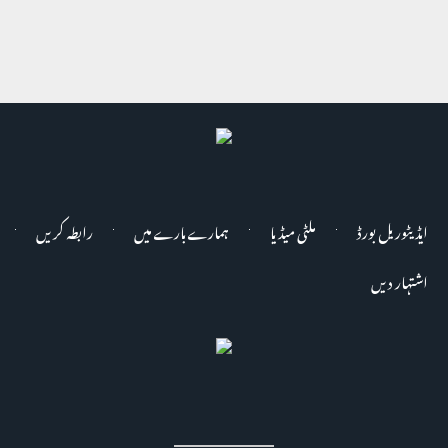
ایڈیٹوریل بورڈ
ملٹی میڈیا
ہمارے بارے میں
رابطہ کریں
اشتہار دیں