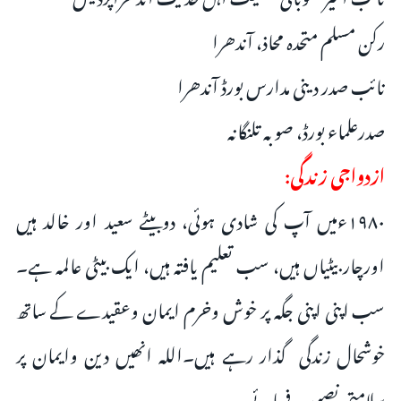
رکن مسلم متحدہ محاذ، آندھرا
نائب صدر دینی مدارس بورڈ آندھرا
صدرعلماء بورڈ، صوبہ تلنگانہ
ازدواجی زندگی:
۱۹۸۰ءمیں آپ کی شادی ہوئی، دوبیٹے سعید اور خالد ہیں
اورچاربیٹیاں ہیں، سب تعلیم یافتہ ہیں، ایک بیٹی عالمہ ہے۔
سب اپنی اپنی جگہ پر خوش وخرم ایمان وعقیدے کے ساتھ
خوشحال زندگی گذار رہے ہیں۔اللہ انھیں دین وایمان پر
سلامتی نصیب فرمائے ۔