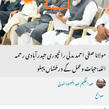
مولانا صفی احمد مدنی رائچوری حیدرآبادی رحمہ
اللہ:حیات وعمل کے درخشاں پہلو
عبدالحکیم عبدالمعبود المدنی
سوانح
January 26, 2021