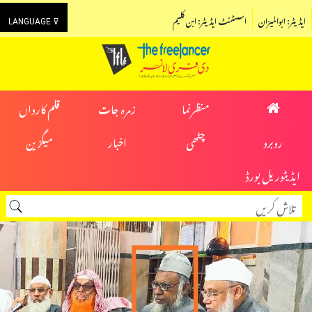
ایڈیٹر: ابوالمیزان
اسسٹنٹ ایڈیٹر: ابن کلیم
LANGUAGE ⊽
منظرنما
زمرہ جات
قلم کارواں
روبرو
چٹھی
اخبار
میگزین
ایڈیٹوریل بورڈ