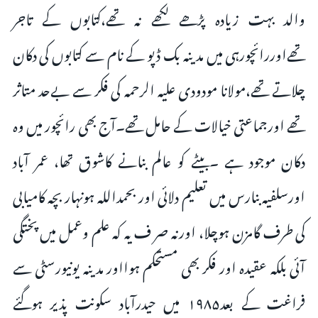
والد بہت زیادہ پڑھے لکھے نہ تھے،کتابوں کے تاجر
تھےاوررائچورہی میں مدینہ بک ڈپو کے نام سے کتابوں کی دکان
چلاتے تھے،مولانا مودودی علیہ الرحمہ کی فکر سے بےحد متاثر
تھے اورجماعتی خیالات کے حامل تھے۔آج بھی رائچور میں وہ
دکان موجود ہے ۔بیٹے کو عالم بنانے کاشوق تھا، عمر آباد
اورسلفیہ بنارس میں تعلیم دلائی اور بحمداللہ ہونہار بچہ کامیابی
کی طرف گامزن ہوچلا، اورنہ صر ف یہ کہ علم وعمل میں پختگی
آئی بلکہ عقیدہ اور فکر بھی مستحکم ہوااور مدینہ یونیورسٹی سے
فراغت کے بعد۱۹۸۵ میں حیدرآباد سکونت پذیر ہوگئے