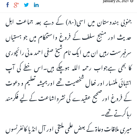
جنوبی ہندوستان میں اسی(۸۰) کے دہے بعد جماعت اہل
حدیث اور منہج سلف کے فروغ واستحکام میں جو ہستیاں
سرفہرست رہیں ان میں ایک نام شیخ صفی احمد مدنی رائچوری
کا بھی ہےجواب رحمہ اللہ ہوچکے ہیں۔اس خطے کی آپ
انتہائی ملنسار اور فعال شخصیت تھے اورہمیشہ تعلیم و دعوت
کے فروغ اورصحیح عقیدے کی نشرواشاعت کے لیے فکرمند
رہاکرتے تھے۔
میری ملاقات دعاۃ کے بعض علمی ملتقی اور آل انڈیا کانفرنسوں