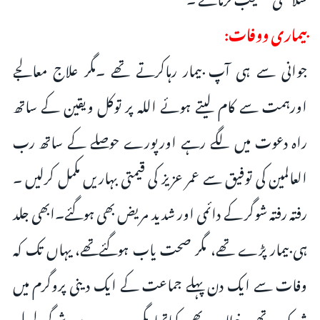
بیماری ووفات:
جوانی سے ہی آپ بیمار رہاکرتے تھے ۔مگر علاج معالجے
اورہمت سے کام لیتے ہوئے اللہ پر توکل ویقین کے ساتھ
راہ دعوت میں لگے رہے اورپورے حوصلے کے ساتھ رب
العالمین کی توفیق سے عمر عزیز کی قیمتی بہاریں مکمل کرلیں ۔
رفتہ رفتہ شوگر کے دائمی اور شدید مریض بھی ہوگئے۔ابھی جلد
ہی بیمار پڑے تھے، مگر صحت یاب ہوگئےتھے، یہاں تک کہ
وفات سے ایک دن پہلے جماعت کے ایک دینی پروگرم میں
شریک تھے، خطاب بھی کیاتھا مگردوسرے دن شوگر لیول