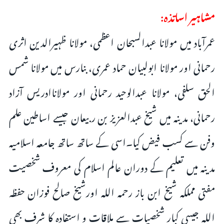
مشاہیر اساتذہ:
عمرآباد میں مولانا عبدالسبحان اعظمی، مولانا ظہیرالدین اثری
رحمانی اور مولانا ابولبیان حماد عمری، بنارس میں مولانا شمس
الحق سلفی، مولانا عبدالوحید رحمانی اور مولاناادریس آزاد
رحمانی، مدینہ میں شیخ عبدالعزیز بن ربیعان جیسے اساطین علم
وفن سے کسب فیض کیا۔اسی کے ساتھ ساتھ جامعہ اسلامیہ
مدینہ میں تعلیم کے دوران عالم اسلام کی معروف شخصیت
مفتی مملکہ شیخ ابن باز رحمہ اللہ اورشیخ صالح فوزان حفظہ
اللہ جیسی کبار شخصیات سے ملاقات و استفادہ کا شرف بھی