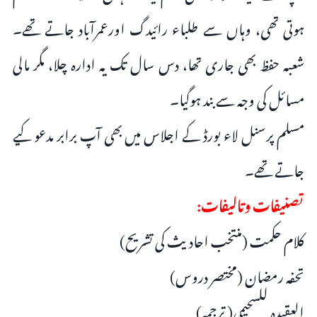
ہوتی تھی، وہاں سے طلباء رائیدگ اورعمرآباد جاتے تھے۔
شعبہ حفظ بھی جاری تھا، دس سال تک یہ ادارہ چلا، مگر مالی
مسائل کی وجہ سے بند ہوگیا۔
مسلم پرسنل لاء بورڈ کے اجلاس میں بھی آپ برابر مدعو کیے
جاتے تھے۔
تصنیفات وتالیفات:
کلام حکمت (منتخب احادیث کی تشریح)
تحفہ رمضان (مختصر دروس)
العقیدہ للسحیمی( ترجمہ)