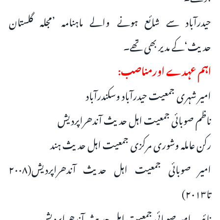
حیدرآباد سے شائع ہونے والے ماہنامہ ’مجلہ گلستان
حدیث‘کے مدیر بھی تھے۔
اہم عہدے اورمناصب:
امیر شہری جمعیت حیدرآباد وسکندرآباد
ناظم صوبائی جمعیت اہل حدیث آندھراپردیش
رکن عاملہ وشوری مرکزی جمعیت اہل حدیث ہند
امیر صوبائی جمعیت اہل حدیث آندھراپردیش(۲۰۰۸
تا۲۰۱۳)
نائب امیر صوبائی جمعیت اہل حدیث آندھراپردیش