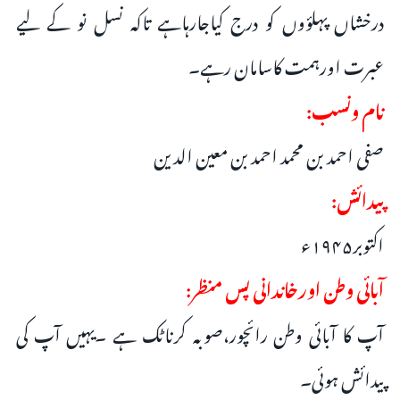
درخشاں پہلؤوں کو درج کیاجارہاہے تاکہ نسل نو کے لیے
عبرت اورہمت کاسامان رہے۔
نام ونسب:
صفی احمد بن محمد احمد بن معین الدین
پیدائش:
اکتوبر۱۹۴۵ء
آبائی وطن اورخاندانی پس منظر:
آپ کا آبائی وطن رائچور،صوبہ کرناٹک ہے ۔یہیں آپ کی
پیدائش ہوئی۔