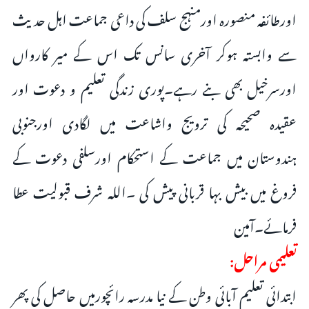
اورطائفہ منصورہ اورمنہج سلف کی داعی جماعت اہل حدیث
سے وابستہ ہوکر آخری سانس تک اس کے میر کارواں
اورسرخیل بھی بنے رہے۔پوری زندگی تعلیم و دعوت اور
عقیدہ صحیحہ کی ترویج واشاعت میں لگادی اورجنوبی
ہندوستان میں جماعت کے استحکام اورسلفی دعوت کے
فروغ میں بیش بہا قربانی پیش کی ۔اللہ شرف قبولیت عطا
فرمائے۔آمین
تعلیمی مراحل:
ابتدائی تعلیم آبائی وطن کے نیا مدرسہ رائچورمیں حاصل کی پھر