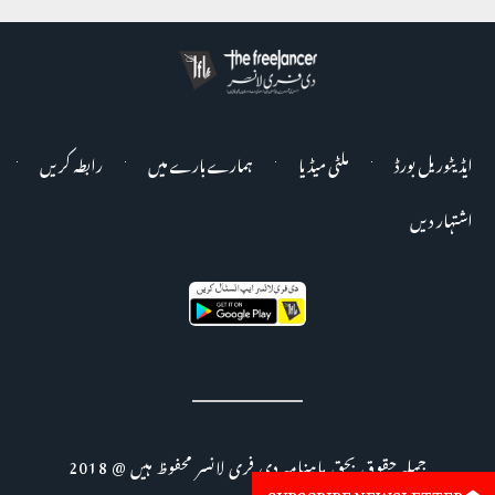
ایڈیٹوریل بورڈ
ملٹی میڈیا
ہمارے بارے میں
رابطہ کریں
اشتہار دیں
جملہ حقوق بحق ماہنامہ دی فری لانسر محفوظ ہیں @ 2018
SUBSCRIBE NEWSLETTER