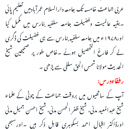
عربی جماعت خامسہ تک جامعہ دارالسلام عمرآبادمیں تعلیم پائی
۔بقیہ عالمیت وفضیلت جامعہ سلفیہ بنارس میں مکمل کیا
اور۱۹۷۸ء میں جامعہ سلفیہ بنارس سے ہی فضیلت کی ڈگری
لے کر فارغ التحصیل ہوئے ۔خاص طور پر صحیحین شیخ
الحدیث مولانا شمس الحق سلفی سے پڑھی ۔
رفقاءدرس:
آپ کے ساتھیوں میں بروقت جماعت کے چوٹی کے علماء
شیخ عبدالمعید مدنی، شیخ ظفر الحسن مدنی، شیخ احسن جمیل مدنی
اورڈاکٹر اقبال احمد بسکوہری قابل ذکر ہیں ۔اورسبھی