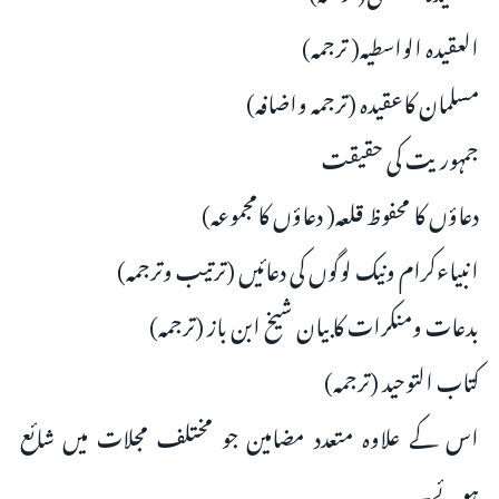
العقیدہ الواسطیہ( ترجمہ)
مسلمان کاعقیدہ (ترجمہ واضافہ)
جمہوریت کی حقیقت
دعاؤں کا محفوظ قلعہ( دعاؤں کامجموعہ)
انبیاءکرام ونیک لوگوں کی دعائیں (ترتیب وترجمہ)
بدعات ومنکرات کابیان شیخ ابن باز (ترجمہ)
کتاب التوحید (ترجمہ)
اس کے علاوہ متعدد مضامین جو مختلف مجلات میں شائع
ہوئے۔