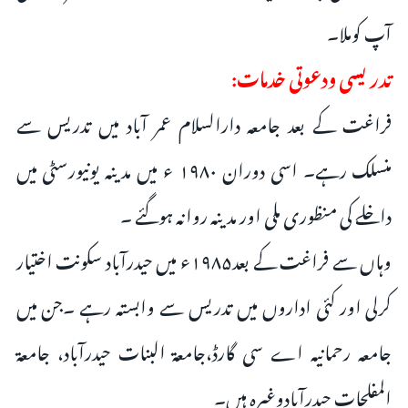
آپ کوملا۔
تدریسی ودعوتی خدمات:
فراغت کے بعد جامعہ دارالسلام عمر آباد میں تدریس سے
منسلک رہے۔ اسی دوران ۱۹۸۰ ء میں مدینہ یونیورسٹی میں
داخلے کی منظوری ملی اور مدینہ روانہ ہوگئے ۔
وہاں سے فراغت کے بعد۱۹۸۵ء میں حیدرآباد سکونت اختیار
کرلی اور کئی اداروں میں تدریس سے وابستہ رہے ۔جن میں
جامعہ رحمانیہ اے سی گارڈ،جامعۃ البنات حیدرآباد، جامعۃ
المفلحات حیدرآبادوغیرہ ہیں۔