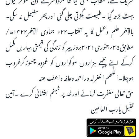
بہت بڑھ گیا ۔طبیعت بگڑتی چلی گئی اورپھر سنبھل نہ سکی۔
بالآخر علم وعمل کا یہ آفتاب۲۲؍ جمادی الآخر۱۴۲۲ھ/
مطابق۲۵؍جنوری۲۰۲۱بروزپیر کو زندگی کی قیمتی بہاریں مکمل
کرکے اپنے پیچھے ہزاروں سوگواروں کو غمزدہ چھوڑکرغروب
ہوچلا۔اللھم اغفرلہ وراحمہ وعافہ واعف عنہ
حق تعالی مغفرت فرمائے اورلحد پر شبنم افشانی کرے ۔آمین
تقبل یارب العالمین