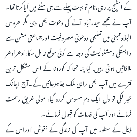
کے اسٹیج پر رہی،نام تو بہت پہلے سے ہی سننے میں آیاکرتاتھا۔
آپ نے مجھے حیدرآباد آنے کی دعوت بھی دی مگر عروس
البلادممبئی میں تعلیمی ودعوتی مصروفیت اورجماعتی مشن سے
وابستگی ومشغولیت کی وجہ سے کوئی موقع نہ مل سکا،ادھرادھر
ملاقاتیں ہوتی رہیں، کیا پتہ تھا کہ کورونا کے اس مشکل ترین
فترے میں آپ بھی راہی ملک بقاہوجائیں گے۔آج اچانک
خبر لگی تو دل ایک دم مسوس کررہ گیا، مولی غریق رحمت
فرمائے اور آپ کی خدمات کو قبول فرمائے ۔
ذیل کے سطور میں آپ کی زندگی کے نقوش اوراس کے