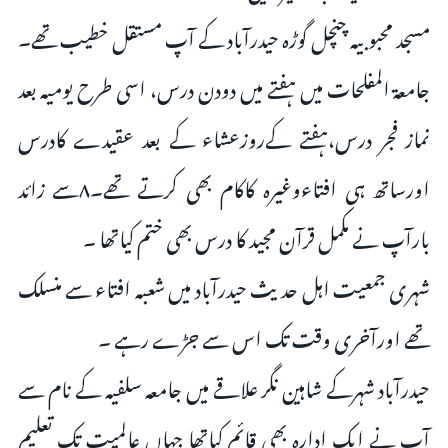
مسجد محبوبیہ چنچل گوڑہ حیدرآباد کے آپ مستقل خطیب تھے۔
جامعۃ المفلحات میں ہفتے میں دودن درس، اسی طرح یومیہ بعد
نماز فجر درس،ہفتے کےروزعشاء کے بعد عقیدے کادرس
اورساتھ ہی افتاءوغیرہ کاکام بھی کرتے تھے۔۸سے زائد
بارآپ نے مکمل قرآن مجید کا درس بھی ختم کیاتھا ۔
شہری جمعیت اہل حدیث حیدرآباد میں شعبہ افتاء سے منسلک
تھے اورآخری وقت تک اس سے جڑے رہے ۔
حیدرآباد شہرکے شاہین نگر علاقے میں جامعہ سلفیہ کے نام سے
آپ نے ایک ادارہ بھی قائم کیاتھا جہاں عالمیت تک تعلیم