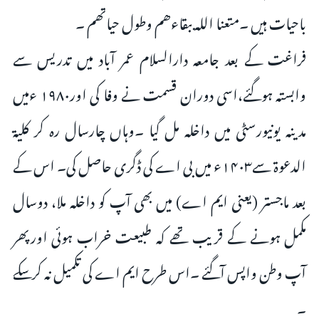
باحیات ہیں ۔متعنا اللہ ببقاءھم وطول حیاتھم ۔
فراغت کے بعد جامعہ دارالسلام عمر آباد میں تدریس سے
وابستہ ہوگئے،اسی دوران قسمت نے وفا کی اور۱۹۸۰ ءمیں
مدینہ یونیورسٹی میں داخلہ مل گیا ۔وہاں چارسال رہ کر کلیۃ
الدعوۃ سے۱۴۰۳ء میں بی اے کی ڈگری حاصل کی۔ اس کے
بعد ماجستر (یعنی ایم اے) میں بھی آپ کو داخلہ ملا، دوسال
مکمل ہونے کے قریب تھے کہ طبیعت خراب ہوئی اورپھر
آپ وطن واپس آگئے ۔اس طرح ایم اے کی تکمیل نہ کرسکے
۔