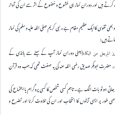
 کرتے ہیں اور دوران نماز ہی خشوع و خضوع کے اثر سے ان کی آواز
خود بھی تقوی کاایک عظیم مقام ہے۔ نبی کریم صلی اللہ علیہ وسلم کی نماز
رماتے ہیں:
(یعنی دوران نماز آپ کے سینے سے ہانڈی کے
 المِرجل من البكاء
تانے جیسی آواز سنائی دیتی)[ابوداود:۹۰۴] اور حضرت ابوبکر صدیق رضی اللہ عنہ کی یہ صفت تھی کہ جب وہ قرآن
وجاتی ہو تو بات الگ ہے۔ تاہم کسی شخص کا کسی پروگرام یا اجتماع کی
 طور پر ایسی آیتوں کا انتخاب اور ان کی تلاوت کرنا اور تضرع و