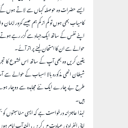
ایسے حضرات وہ حوصلہ کہاں سے لاتے ہوں گے کہ 
کامیاب بھی ہوں تو کم از کم ہم جیسے کمزور ایمان و
اپنے نفس کے ساتھ ایک جہاد سے گزر رہے ہوتے ہی
حوالے سے ان کا امتحان لینے پر اتر آئے۔
یقین کریں وہ بھی آپ کے ساتھ اس خشوع کا تجربہ 
شیطان انھی مذکورہ بالا اسباب کے حوالے سے 
طرح بے چارے ایک نئے مجاہدہ سے دوچار ہوتے ہی
ہیں۔
لہذا عاجزانہ درخواست ہے کہ ایسی مناسبتوں کو
اپنی انفرادی عبادت میں کریں ، البتہ آپ امام ہوں 