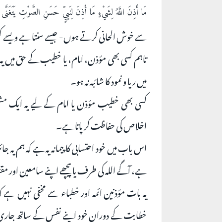
مَا أَذِنَ اللَّهُ لِشَيْءٍ مَا أَذِنَ لِنَبِيٍّ حَسَنِ الصَّوْتِ يَتَغَنَّى بِ
سے خوش الحانی کرتے ہوں- جیسے سنتا ہے ویسے کسی اور چیز ک
تاہم کسی بھی مؤذن، امام، یا خطیب کے حق می
میں ریا و نمود کا شائبہ نہ ہو۔
کسی بھی خطیب مؤذن یا امام کے لیے یہ ایک مشک
اخلاص کی حفاظت کرپاتا ہے۔
اس باب میں خود احتسابی کا پیمانہ یہ ہے کہ ہم ی
ہے، آگے اللہ کی طرف یا پیچھے اپنے سامعین او
یہ بات مؤذنين ائمہ اور خطباء سے مخفی نہیں ہے
خطابت کے دوران خود اپنے نفس کے ساتھ جاری رک