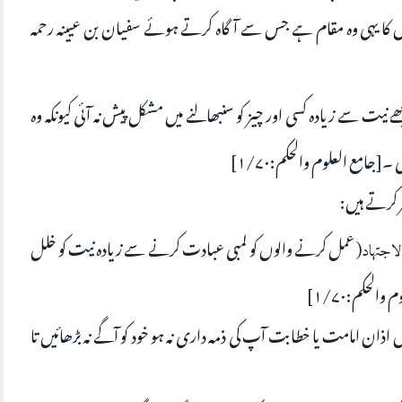
ش کا یہی وہ مقام ہے جس سے آگاہ کرتے ہوئے سفيان بن عیینہ رحمہ
ھے نیت سے زیادہ کسی اور چیز کو سنبھالنے میں مشکل پیش نہ آئی کیونکہ وہ
جامع العلوم والحكم:۱/۷۰]
 کرتے ہیں:
( عمل کرنے والوں کو لمبی عبادت کرنے سے زیادہ نیت کو خلل
لاجتهاد
لحكم:۱/۷۰]
 اذان امامت یا خطابت آپ کی ذمہ داری نہ ہو خود کو آگے نہ بڑھائیں تا