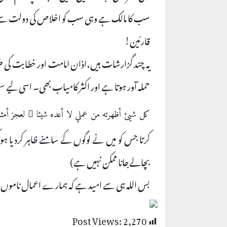
سب کا مالک ہے وہی سب کو اخلاص کی دولت سے بھ
قارئین!
یہ چند گزارشات ہیں،اذان امامت اور خطابت کی
حملہ آور ہوتا ہے اور اکثر کامیاب بھی۔ اسی لیے س
كل شيئ أظهرته من عملي لا أعده شيئا ً لعجز أمثا
کرتا جس کو میں نے لوگوں کے سامنے ظاہر کردیا ہو 
بچالےجانا ممکن نہیں ہے)
بس اللہ ہی سے امید ہے کہ ہمارے اعمال ناموں
Post Views:
2,270