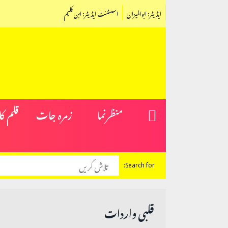
ایڈیٹر: ابوالمیزان
اسسٹنٹ ایڈیٹر: ابن کلیم
منظرنما
زمرہ جات
قلم ک
Search for:
قلبی واردات