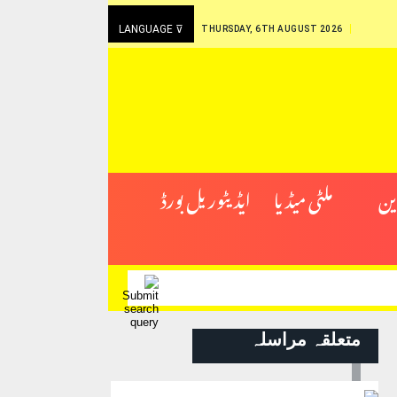
LANGUAGE ⊽
THURSDAY, 6TH AUGUST 2026
ین
ملٹی میڈیا
ایڈیٹوریل بورڈ
متعلقہ مراسلہ