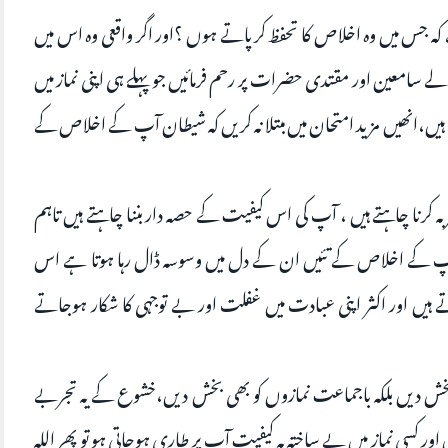
جس میں وہ اخلاص کا تحفظ کرپاتے ہوں ؟اور اگر واقعی وہ اس میں
الے سامعین اور مقتدی حضرات پر رحم فرمائیں جو پہلے ہی اپنی نماز میں
ں،انھیں مزید امتحان میں مبتلا نہ کریں کہ شیطان آپ کے اخلاص کے
کرنا چاہتے ہیں ، آپ کی اس کیفیت کے حصہ دار بننا چاہتے ہیں تاہم
آپ کے اخلاص کے تئیں ان کے دل میں وسوسہ ڈال رہا ہوتا ہے اس
ں اور اکثر اپنی عبادت میں غفلت اور بے توجہی کا شکار ہوجاتے
 بخش دیں بلکہ باجماعت نمازوں کو بھی بخش دیں،خشوع کے یہ تجربے
اور کسی نماز میں بے ساختہ یہ کیفیت آپ پر طاری ہوجاتی ہو تو پھر اللہ