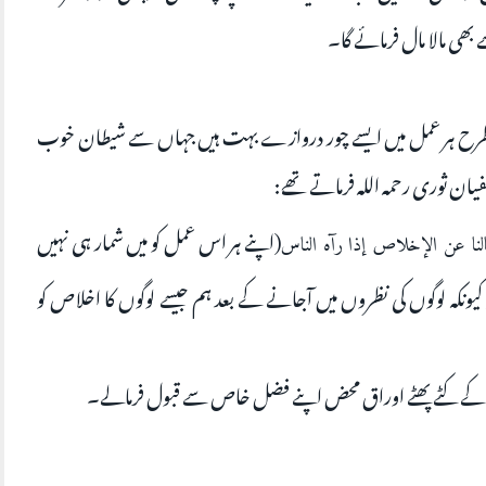
ی مالا مال فرمائے گا۔
 طرح ہر عمل میں ایسے چور دروازے بہت ہیں جہاں سے شیطان خوب
فیان ثوری رحمہ اللہ فرماتے تھے:
(اپنے ہر اس عمل کو میں شمار ہی نہیں
لنا عن الإخلاص إذا رآه الناس
کیونکہ لوگوں کی نظروں میں آجانے کے بعد ہم جیسے لوگوں کا اخلاص کو
 کے کٹے پھٹے اوراق محض اپنے فضل خاص سے قبول فرمالے۔