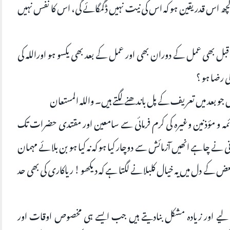
ہ پر کچھ اس قدر یقین ہو کہ اس کی نیت نہیں ڈگمگائے گی، اس کا نفس نہیں
بل بھی عمل کے دوران بھی اور عمل کے بعد بھی یکسو ہو اوراللہ کی
ی رضا ہو ؟
جو بعد میں تعریف کے پل باندھنے لگتے ہیں۔ والله المستعان
ئمہ و مؤذنين وغیرہ کی کرم فرمائی سے سامعین اور مقتدی حضرات تک
نی نے چاہے انھیں آزمائش سے دوچار کیا ہو کہ نہ کیا ہو بن بلائے مہمان
ض کے دل میں یہ خیال کلبلانے لگتا ہے کہ دیکھو ! ریاکاری کی بھی حد
یے اور زیادہ مشکل بنادیتے ہیں جب ایسے ہی مخصوص اوقات اور