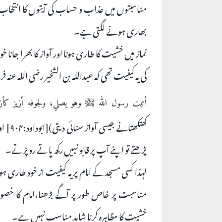
مناسبتوں میں عذاب و حساب کی آیتوں کا انتخاب
بھاری ہونے لگتی ہے۔
نماز میں خشیت کا طاری ہونا اور آواز کا بھرا جانا 
کی یہ کیفیت تھی کہ عبداللہ بن الشخیر رضی اللہ عنہ ف
أتيت رسول الله ﷺ وهو يصلي، ولجوفه أزيز كأزيز
کھتکھ
پڑھتے تو اپنے آپ پر قابو نہیں رکھ پاتے روپڑتے۔
لہذا کسی مسجد کے امام پر یہ کیفیت از خود طاری ہ
مناسبت پر خاص طور پر آگے بڑھنا،امام کا خصوصی
خشیت کا مظاہرہ کرنا شاید مناسب نہیں ہے۔