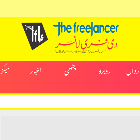
ارواں
روبرو
چٹھی
اخبار
میگز