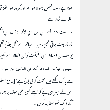
ہوتا ہے جب نفس پھولا ہوا ہو اورکمزور ہو، لغز
اللہ نے فرمایا ہے:
(مج
ما عالجت شيئا أشد علي من نيتي لأنها تتقلب علي
بار بار پلٹ جاتی تھی، میرے ہاتھ سے نکل جاتی تھی ۔[
یوسف بن اسباط اسی حقیقت کو ان الفاظ سے تعبیر
تخليص النية من فسادها أشد على العاملين من طول ا
سے پاک رکھنے میں محنت کرنی پڑتی ہے)[جامع العلوم وا
اس لیے بہتر یہی ہے کہ ایسے کسی بھی موقعہ پر جہاں
آنکہ لوگ خود مطالبہ کریں۔