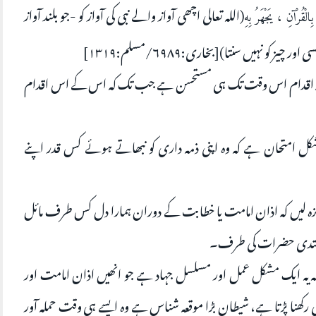
(اللہ تعالی اچھی آواز والے نبی کی آواز کو -جو بلند آواز
الْقُرْآنِ ، يَجْهَرُ بِهِ
و نہیں سنتا)[بخاری:۶۹۸۹/مسلم:۱۳۱۹]
ں یہ اقدام اس وقت تک ہی مستحسن ہے جب تک کہ اس کے اس اقدام
ل امتحان ہے کہ وہ اپنی ذمہ داری کو نبھاتے ہوئے کس قدر اپنے
ہ جائزہ لیں کہ اذان امامت یا خطابت کے دوران ہمارا دل کس طرف مائل
ر مقتدی حضرات کی طرف۔
 کہ یہ ایک مشکل عمل اور مسلسل جہاد ہے جو انھیں اذان امامت اور
ھنا پڑتا ہے، شیطان بڑا موقعہ شناس ہے وہ ایسے ہی وقت حملہ آور