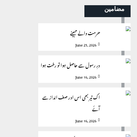
مضامین
حرمت والے مہینے
June 25, 2026
درِ رسول سے حاصل ہوا تو رخت ہوا
June 16, 2026
اک تیر بھی اس اور صف انداز سے
آئے
June 16, 2026