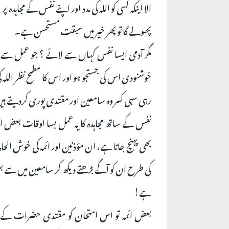
الا اینکہ کسی کو اللہ کی مدد اور اپنے نفس کے مجاہد
پھولے گا تو پھر خیر میں سبقت مستحسن ہے۔
مگر آدمی ایسا نفس کہاں سے لائے ؟ جو عمل سے ق
خوشنودی اس کی جستجو ہو اور اس کا مطمح نظر اللہ ک
رہی سہی کسر وہ سامعین اور مقتدی پوری کردیتے ہیں 
نفس کے ساتھ مجاہدہ کا یہ عمل بسا اوقات بعض ا
بھی پہنچ جاتا ہے، ان مؤذنين اور ائمہ کی خوش الحا
کی طرح ان کو آگے بڑھتے دیکھ کر سامعین میں سے بع
ہے!
بعض ائمہ تو اس امتحان کو مقتدی حضرات کے ل