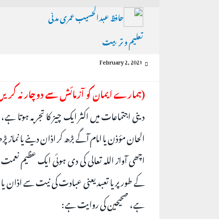
حافظ عبدالحسیب عمری مدنی
تعلیم و تربیت
February 2, 2021
(ہمارے ایمان کو آزمائش سے دوچار نہ کریں
دینی اجتماعات میں اکثر ایک چیز کا تجربہ ہوتا ہے،
الحان مؤذن یا امام آگے بڑھ کر اذان دینے یا نماز پ
اچھی آواز اللہ تعالی کی دی ہوئی ایک عظیم ن
کے طور پر یا تعبد یعنی عبادت کی نیت سے اذان یا
ہے، صحیحین کی روایت ہے: