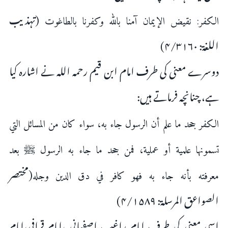
(تہذیب
الكفر: ‌نقيض ‌الإيمان آمنا بالله وكفرنا بالطاغوت
اللغۃ: ۴/۳۱۶۰)
دوسرے معنی کی طرف امام ابن قیم رحمہ اللہ نے اشارہ کیا
ہے، چنانچہ فرماتے ہیں:
الكفر ‌جحد ‌ما ‌علم أن الرسول جاء به، سواء كان من المسائل التي
تسمونها علمية أو عملية، فمن جحد ما جاء به الرسول ﷺ بعد
(مختصر
معرفته بأنه جاء به فهو كافر في دق الدين وجله
الصواعق المرسلۃ: ۴/۱۵۸۹)
اسی معنی کی طرف امام راغب اصفہانی ،امام قرافی،امام