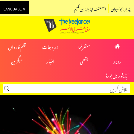
ایڈیٹر: ابوالمیزان
اسسٹنٹ ایڈیٹر: ابن کلیم
LANGUAGE ⊽
منظرنما
زمرہ جات
قلم کارواں
روبرو
چٹھی
اخبار
میگزین
ایڈیٹوریل بورڈ