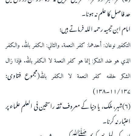
حد فاصل کا علم نہ ہونا۔
امام ابن تیمیہ رحمہ اللہ فرماتے ہیں:
التكفير نوعان: أحدهما: ‌كفر ‌النعمة. والثاني: الكفر بالله. والكفر
الذي هو ضد الشكر: إنما هو ‌كفر ‌النعمة لا الكفر بالله. فإذا زال
(مجموع فتاوی:
الشكر خلفه كفر النعمة لا الكفر بالله
۱۱/۱۳۷۔۱۳۸)
(۶)شہر، ملک، یا دنیا کے معروف ثقہ راسخین فی العلم علماء پر
اعتبار نہ کرنا۔
اس کی دلیل نبی کریم ﷺ کی یہ حدیث ہے: