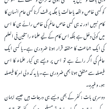
کو کسی خاص واقعہ یاحالت یا جگہ پر فٹ کرنا کسی عام انسان کا
کام نہیں اور نہ ہی کسی خاص عالم کی خاص رائے ہی کا اس
میں کوئی دخل ہے بلکہ اس کام کے لیے علماء راسخین فی العلم
کی ایک جماعت کا متفقہ قرار ہونا ضروری ہے۔یا کسی ایک
عالم کی اگر رائے ہے تو اس پر ویسے ہی کبار علماء کا اس
فیصلہ سے متفق ہونا بھی ضروری ہے۔یا یہ کہ ولی امر کا فیصلہ
ہو، وغیرہ۔
دوسری بات : کفر کے بھی ویسے ہی درجات ہیں جیسے ایمان
کے درجات ہیں، گویا یہ بات تو مسلم ہے کہ ہر کفر مخرج من