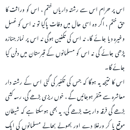
اس پر حرام اس سے رشتہ داریاں ختم ، اس کو وراثت کا
حق ختم ، اگر وہ اسی حال میں وفات پاگیا تو نہ اس کو غسل
وغیرہ دیا جائے گا، نہ اس کی تکفین ہوگی نہ اس پر نماز جنازہ
پڑھی جائے گی نہ اس کو مسلمانوں کے قبرستان میں دفن کیا
جائے گا۔
اس کا نتیجہ یہ ہوگا کہ جس کی تکفیر کی گئی اس کے رشتہ دار
معاشرہ سے متنفر ہوجائیں گے ، خوں ریزی بڑھے گی، رسہ کشی
بڑھے گی فرقہ واریت بڑھے گی، یہ بھی ہوسکتا ہے کہ شیطان
موقع پا کر ورغلا دے اور بھولے بھالے مسلمانوں کی ایک