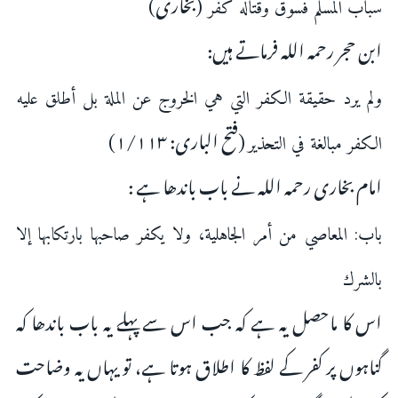
(بخاری)
سباب المسلم فسوق وقتاله كفر
ابن حجر رحمہ اللہ فرماتے ہیں:
ولم يرد حقيقة الكفر التي ‌هي ‌الخروج ‌عن ‌الملة بل أطلق عليه
(فتح الباری: ۱/۱۱۳)
الكفر مبالغة في التحذير
امام بخاری رحمہ اللہ نے باب باندھا ہے :
باب: المعاصي من أمر الجاهلية، ولا يكفر صاحبها بارتكابها إلا
بالشرك
اس کا ماحصل یہ ہے کہ جب اس سے پہلے یہ باب باندھا کہ
گناہوں پر کفر کے لفظ کا اطلاق ہوتا ہے، تو یہاں یہ وضاحت