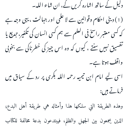
دلیل کے ساتھ اشارہ کریں گے، ان شاء اللہ۔
(۱) دینی احکام وقوانین سے لا علمی اور جہالت ، یہی وجہ ہے
کہ کسی معتبر راسخ فی العلم سے ہم کسی انسان کی تکفیر، تبدیع یا
تفسیق نہیں سنتے ، کیوں کہ وہ اس چیز کی خطرناکی سے بخوبی
واقف ہوتا ہے۔
اسی لیے امام ابن تیمیہ رحمہ اللہ بکری پر رد کے سیاق میں
فرماتے ہیں:
وهذه ‌الطريقة ‌التي ‌سلكها هذا وأمثاله هي طريقة أهل البدع؛
الذين يجمعون بين الجهل والظلم، فيبتدعون بدعة مخالفة للكتاب