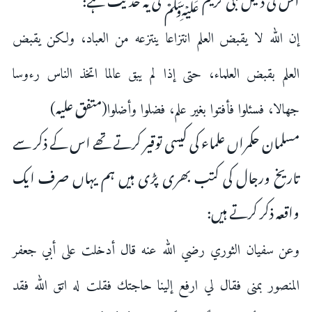
إن الله ‌لا ‌يقبض ‌العلم انتزاعا ينتزعه من العباد، ولكن يقبض
العلم بقبض العلماء، حتى إذا لم يبق عالما اتخذ الناس رءوسا
(متفق علیہ)
جهالا، فسئلوا فأفتوا بغير علم، فضلوا وأضلوا
مسلمان حکمراں علماء کی کیسی توقیر کرتے تھے اس کے ذکر سے
تاریخ ورجال کی کتب بھری پڑی ہیں ہم یہاں صرف ایک
واقعہ ذکر کرتے ہیں:
وعن سفيان الثوري رضي الله عنه قال أدخلت على أبي جعفر
المنصور بمنى فقال لي ارفع إلينا حاجتك فقلت له اتق الله ‌فقد