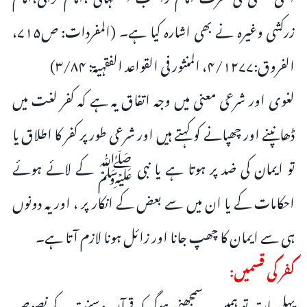
زرکشی وغیرہ نے بھی اشارہ کیا ہے۔ (المفردات: ص۷۱۵،
الفروق:۴/۱۲۷۷، المنثور فی القواعد الفقہیۃ: ۳/۸۴)
لغوی اور شرعی معنی میں وجہ اتفاق یہ ہے کہ کفر لغت میں
ڈھانپنے اور چھپانے کو کہتے ہیں اور شرعی طور پر کفر کا اطلاق یا
تو ایمان کی ضد پر ہوتا ہے یا نبی ﷺ کے لائے ہوئے
احکامات کے یا ان میں سے بعض کے انکار پر ، اور یہ دونوں
ہی سے ایمان کا چھپ جانا اور زائل ہونا لازم آتا ہے۔
کفر کی قسمیں:
پہلی بات تو ہمیں یہ سمجھنی ہوگی کہ قرآن وسنت کے نصوص