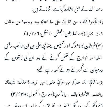
رحمہ اللہ نے بھی اشارہ کیا ہے، فرماتے ہیں:
إنما تأولوا آيات من القرآن على ما اعتقدوه، ‌وجعلوا ‌من ‌خالف
(درء تعارض العقل والنقل:۱/۲۷۶)
ذلك كافرا
(۴)شیطان کا دھوکہ اور تلبیس، چنانچہ علی بن ابی طالب رضی
اللہ عنہ خوارج کے قتل کرنے کے بعد ان کی لاشوں کے
درمیان سے گزرتے ہوئے کہہ رہے تھے:
بؤسا لكم، لقد ضركم من غركم. فقيل: ‌من ‌غرهم؟ فقال: الشيطان
(معارج القبول: ۳/۹۴۸)
والنفس الأمارة بالسوء والأماني
(۵) کفر اکبر اور کفر اصغر میں تفریق نہ کرنا اور ان دونوں میں