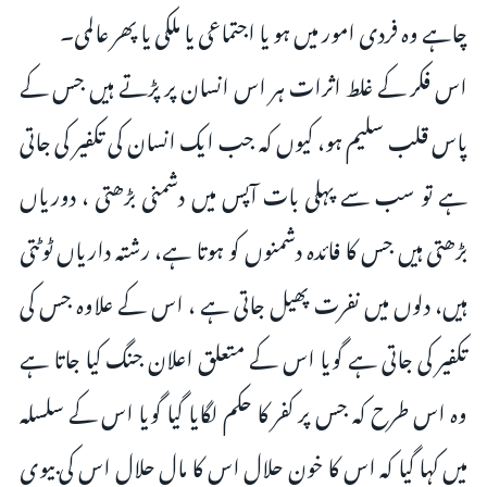
چاہے وہ فردی امور میں ہو یا اجتماعی یا ملکی یا پھر عالمی۔
اس فکر کے غلط اثرات ہر اس انسان پر پڑتے ہیں جس کے
پاس قلب سلیم ہو، کیوں کہ جب ایک انسان کی تکفیر کی جاتی
ہے تو سب سے پہلی بات آپس میں دشمنی بڑھتی ، دوریاں
بڑھتی ہیں جس کا فائدہ دشمنوں کو ہوتا ہے، رشتہ داریاں ٹوٹتی
ہیں، دلوں میں نفرت پھیل جاتی ہے ، اس کے علاوہ جس کی
تکفیر کی جاتی ہے گویا اس کے متعلق اعلان جنگ کیا جاتا ہے
وہ اس طرح کہ جس پر کفر کا حکم لگایا گیا گویا اس کے سلسلہ
میں کہا گیا کہ اس کا خون حلال اس کا مال حلال اس کی بیوی