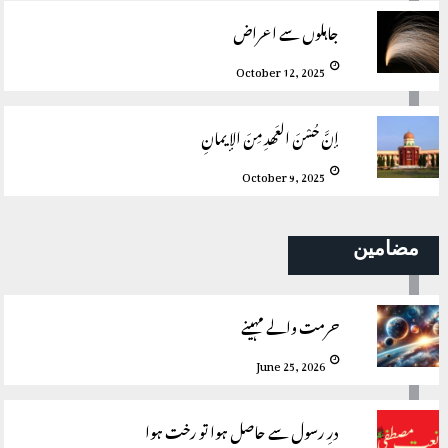
جاہلوں سے اعراض
October 12, 2025
إنَّ حُسْنَ العَھدِ مِنَ الإیمانِ
October 9, 2025
مضامین
حرمت والے مہینے
June 25, 2026
درِ رسول سے حاصل ہوا تو رخت ہوا