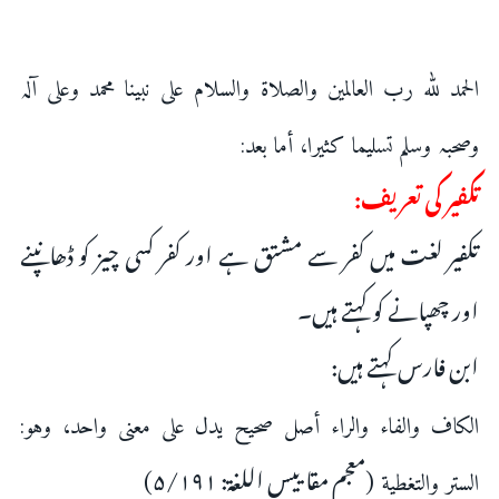
الحمد للہ رب العالمین والصلاۃ والسلام علی نبینا محمد وعلی آلہ
وصحبہ وسلم تسلیما کثیرا، أما بعد:
تکفیر کی تعریف:
تکفیر لغت میں کفر سے مشتق ہے اور کفر کسی چیز کو ڈھانپنے
اور چھپانے کو کہتے ہیں۔
ابن فارس کہتے ہیں:
الكاف والفاء والراء أصل ‌صحيح ‌يدل ‌على ‌معنى واحد، وهو:
(معجم مقاییس اللغۃ: ۵/۱۹۱)
الستر والتغطية