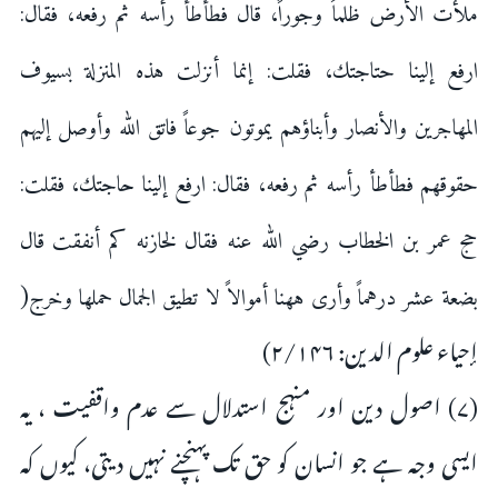
‌ملأت ‌الأرض ظلماً وجوراً، قال فطأطأ رأسه ثم رفعه، فقال:
ارفع إلينا حتاجتك، فقلت: إنما أنزلت هذه المنزلة بسيوف
المهاجرين والأنصار وأبناؤهم يموتون جوعاً فاتق الله وأوصل إليهم
حقوقهم فطأطأ رأسه ثم رفعه، فقال: ارفع إلينا حاجتك، فقلت:
حج عمر بن الخطاب رضي الله عنه فقال لخازنه كم أنفقت قال
(
بضعة عشر درهماً وأرى ههنا أموالاً لا تطيق الجمال حملها وخرج
إحياء علوم الدين: ۲/۱۴۶)
(۷) اصول دین اور منہج استدلال سے عدم واقفیت ، یہ
ایسی وجہ ہے جو انسان کو حق تک پہنچنے نہیں دیتی، کیوں کہ