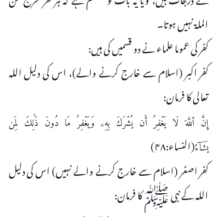
الملۃ نہیں ہوتا۔
کفر کی عموما علماء نے دو قسمیں کی ہیں:
کفر اکبر (اسلام سے خارج کرنے والے)، اس کی دلیل اللہ
تعالی کا فرمان:
‌إِنَّ ‌ٱللَّهَ ‌لَا ‌يَغۡفِرُ أَن يُشۡرَكَ بِهِۦ وَيَغۡفِرُ مَا دُونَ ذَٰلِكَ لِمَن
(النساء:۴۸)
يَشَآءُ
کفر اصغر (اسلام سے خارج کرنے والے نہیں) اس کی دلیل
اللہ کے نبی ﷺ کا فرمان: