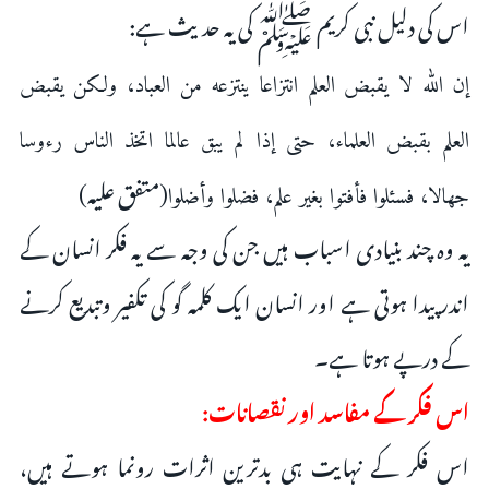
اس کی دلیل نبی کریم ﷺ کی یہ حدیث ہے:
إن الله ‌لا ‌يقبض ‌العلم انتزاعا ينتزعه من العباد، ولكن يقبض
العلم بقبض العلماء، حتى إذا لم يبق عالما اتخذ الناس رءوسا
(متفق علیہ)
جهالا، فسئلوا فأفتوا بغير علم، فضلوا وأضلوا
یہ وہ چند بنیادی اسباب ہیں جن کی وجہ سے یہ فکر انسان کے
اندر پیدا ہوتی ہے اور انسان ایک کلمہ گو کی تکفیر وتبدیع کرنے
کے درپے ہوتا ہے۔
اس فکر کے مفاسد اور نقصانات:
اس فکر کے نہایت ہی بدترین اثرات رونما ہوتے ہیں،