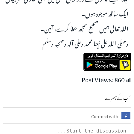
ایک ساتھ موجود ہوں۔
اللہ تعالی ہمیں صحیح سمجھ عطا کرے، آمین۔
وصلی الله علی نبینا محمد وعلی آله وصحبه وسلم
Post Views:
860
آپ کے تبصرے
Connect with