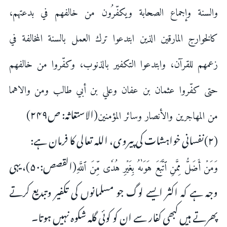
والسنة وإجماع الصحابة ويكفّرُون من خالفهم في بدعتهم،
كالخوارج المارقين الذين ابتدعوا ترك العمل بالسنة المخالفة في
زعمهم للقرآن، وابتدعوا التكفير بالذنوب، وكفّروا من خالفهم
حتى كفّروا عثمان بن عفان وعلي بن أبي طالب ومن والاهما
(الاستغاثہ: ص۲۴۹)
من المهاجرين والأنصار وسائر المؤمنين
(۲)نفسانی خواہشات کی پیروی، اللہ تعالی کا فرمان ہے:
(القصص:۵۰)، یہی
وَمَنۡ ‌أَضَلُّ ‌مِمَّنِ ٱتَّبَعَ هَوَىٰهُ بِغَيۡرِ هُدٗى مِّنَ ٱللَّهِ
وجہ ہے کہ اکثر ایسے لوگ جو مسلمانوں کی تکفیر وتبدیع کرتے
پھرتے ہیں کبھی کفار سے ان کو کوئی گلہ شکوہ نہیں ہوتا۔