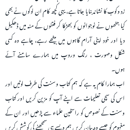
زد وکوب کا نشانہ بنایا جاتا ہے، یہی کچھ کام ان لوگوں نے بھی
کیا جنھوں نے نوجوانوں کو بھڑکا کر فتنوں کے منہ میں ڈھکیل
دیا اور خود اپنی آرام گاہوں میں بیٹھے رہے، چاہے وہ کسی
شکل وصورت ، رنگ وروپ میں ہمارے سامنے آئے
ہوں۔
اب ہمارا کام یہ ہے کہ ہم کتاب وسنت کی طرف لوٹیں اور
اس کی سچی تعلیمات سے اپنے آپ کو مزین کریں اور کتاب
وسنت کے نصوص کو راسخین علماء سے پڑھیں اور ان کے
مفہوم کو جیسے وہ بیان کریں ہم ویسے ہی سمجھنے کی کوشش کریں