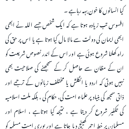
کیا انسانوں کا خون بہہ رہاہے ۔
افسوس تب زیادہ ہوتا ہے کہ ایک شخص جسے اللہ نے ابھی
ابھی ایمان کی دولت سے مالا مال کیا ہوتا ہے یا اس پر حق کی
راہ کھلنا شروع ہوئی ہے اور اس کے اندر نصوص شریعت کو
ان کے مظان سے حاصل کر کے سمجھنے کی صلاحیت بھی
نہیں ہوتی کہ اردو یا انگلش یا مختلف زبانوں کے ترجمے اور
ذاتی سمجھ کی بنیاد پر علماء امت کی، حکام کی ، بلکہ ملت اسلامیہ
کی تکفیر شروع کر دیتا ہے ، نتیجہ کیا ہوتاہے ، اسلام اور
مسلمان پر خط احمر کھینچ دیا جاتا ہے اور پوری امت مسلمہ کو