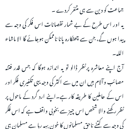
جماعت کو دین سے ہی متنفر کردے ۔
یہ اور اس طرح کے بے شمار نقصانات اس فکر کی وجہ سے
پیدا ہوں گے، جن سے چھٹکارہ پانا ناممکن ہوجائے گا الا ماشاء
اللہ۔
آج اپنے معاشرہ پرنظر ڈالو تو یہ اندازہ ہوگا کہ جس قدر فتنہ
مصائب وآلام ہیں ان میں سے اکثر کی وجہ یہی تکفیری فکر اور
اس کے حاملین کا طریقہ کار ہے۔اپنے ارد گرد کے ماحول پر
نظر رکھنے والا شخص اس چیز سے بخوبی واقف ہے کہ اس فکر
کی وجہ سے کتنے ناحق مسلمانوں کا خون بہہ رہا ہے مسلمان ہی