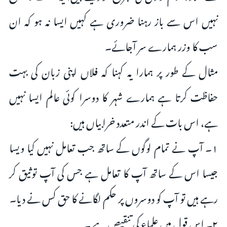
نہیں اس سے باز رہنا ضروری ہے کہیں ایسا نہ ہو کہ ان
سب کا وزر ہمارے سر آجائے۔
مثال کے طور پر ہمارا یہ کہنا کہ فلاں اپنی زبان کی بہت
حفاظت کرتا ہے ہمارے شہر کا دوسرا کوئی عالم ایسا نہیں
ہے، اس بات کے اندر متعدد خرابیاں ہیں:
۱۔ آپ نے تمام لوگوں کے ساتھ جب تعامل نہیں کیا ویسا
جیسا اس کے ساتھ آپ کا تعامل ہے جس کی آپ توثیق کر
رہے ہیں تو آپ کو دوسروں پر حکم لگانے کا حق کس نے دیا۔
۲۔ اس قول میں علماء کی تنقیص ہے ۔