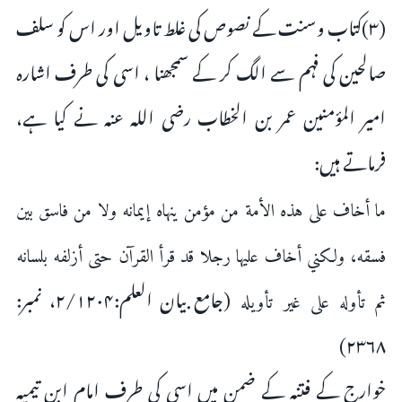
(۳)کتاب وسنت کے نصوص کی غلط تاویل اور اس کو سلف
صالحین کی فہم سے الگ کر کے سمجھنا ، اسی کی طرف اشارہ
امیر المؤمنین عمر بن الخطاب رضی اللہ عنہ نے کیا ہے،
فرماتے ہیں:
ما أخاف على هذه الأمة من مؤمن ينهاه إيمانه ولا من فاسق بين
فسقه، ولكني أخاف عليها رجلا قد قرأ القرآن حتى أزلفه بلسانه
(جامع بیان العلم:۲/۱۲۰۴، نمبر:
‌ثم ‌تأوله على غير تأويله
۲۳۶۸)
خوارج کے فتنہ کے ضمن میں اسی کی طرف امام ابن تیمیہ