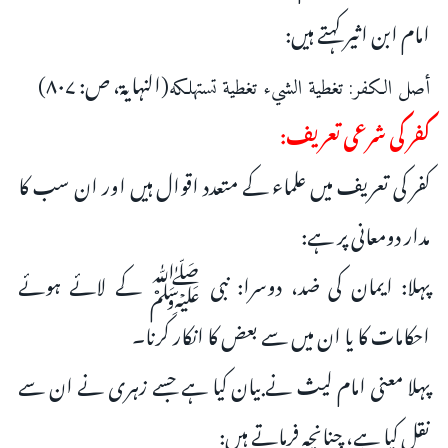
امام ابن اثیر کہتے ہیں:
(النہایۃ، ص: ۸۰۷)
أصل الكفر: ‌تغطية ‌الشيء تغطية تستهلكه
کفر کی شرعی تعریف:
کفر کی تعریف میں علماء کے متعدد اقوال ہیں اور ان سب کا
مدار دومعانی پر ہے:
پہلا: ایمان کی ضد، دوسرا: نبی ﷺ کے لائے ہوئے
احکامات کا یا ان میں سے بعض کا انکار کرنا۔
پہلا معنی امام لیث نے بیان کیا ہے جسے زہری نے ان سے
نقل کیا ہے، چنانچہ فرماتے ہیں: