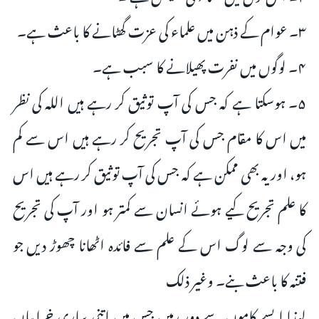
۳۔ عوام کے ذہن میں علماء کی عزت گھٹانے کا باعث ہے۔
۴۔ لوگوں میں نفرت پھیلانے کا سبب ہے۔
۵۔ ہوسکتا ہے کہ جس کی آپ توثیق کر رہے ہیں اللہ کی نظر
میں اس کا مقام جس کی آپ تجریح کر رہے ہیں اس سے کم
ہو، اور یہ بھی ممکن ہے کہ جس کی آپ توثیق کر رہے ہیں اس
کا علم تجریح کیے ہوئے انسان سے کمتر ہو اور آپ کی تجریح
کی وجہ سے لوگ اس کے علم سے فائدہ اٹھانا چھوڑ دیں جو
فتنہ کا باعث بنے۔ وغیر ذلک
لہذا ایسے کاموں سے دور رہیں جس میں اتنی ساری خرابیاں