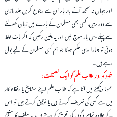
اور جہاں نہ سمجھ آئے بار بار ان سے رجوع کریں جلد بازی
سے دور رہیں، کسی بھی مسلمان کے بارے میں زبان کھولنے
سے پہلے دس بار سوچ لیں اور یہ یقین رکھیں کہ اگر بات غلط
ہوئی تو ہمارا وہی حکم ہوگا جو ہم کسی مسلمان کے لیے بول
رہے ہیں۔
خود كو اور طلاب علم کو ایک نصیحت:
عموما دیکھنے میں آتا ہے کہ طلاب علم اپنے مشایخ یا رفقاء کار
میں سے کسی کی تعریف کرتے ہیں یا توثیق کرتے ہیں تو اس
کے علاوہ تمام لوگوں کی تجریح کر دیتے ہیں، یہ سلف کا منہج