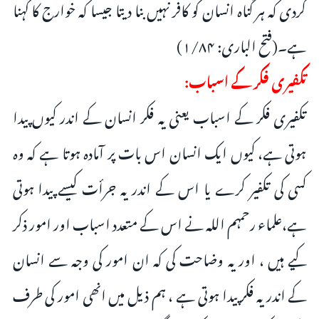
کردی کہ ہر گناہ انسان کو کافر نہیں بنا دیتا جیسا کہ خوارج کا کہنا
ہے۔(فتح الباری: ۱/۸۴)
تکفیری فکر کے اسباب:
تکفیری فکر کے اسباب یعنی یہ فکر انسان کے اندر کیوں پیدا
ہوتی ہے، کیوں ایک انسان اس بات پر آمادہ ہوتا ہے کہ وہ
کسی کی تکفیر کرے یا اس کے اندر یہ جرأت کیسے پیدا ہوتی
ہے،علماء رحمہم اللہ نے اس کے متعدد اسباب اور امور ذکر
کیے ہیں ، اور یہ وضاحت کی کہ ان امور کی وجہ سے انسان
کے اندر یہ فکر پیدا ہوتی ہے ، ہم ذیل میں انھی امور کی طرف