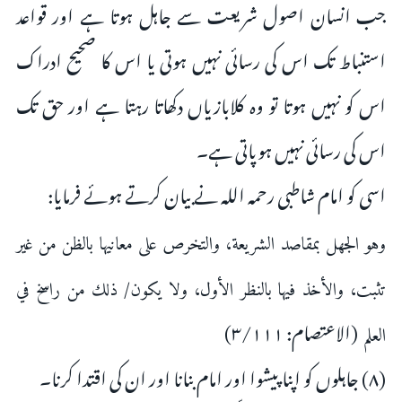
جب انسان اصول شریعت سے جاہل ہوتا ہے اور قواعد
استنباط تک اس کی رسائی نہیں ہوتی یا اس کا صحیح ادراک
اس کو نہیں ہوتا تو وہ کلابازیاں دکھاتا رہتا ہے اور حق تک
اس کی رسائی نہیں ہوپاتی ہے۔
اسی کو امام شاطبی رحمہ اللہ نے بیان کرتے ہوئے فرمایا:
وهو ‌الجهل ‌بمقاصد الشريعة، والتخرص على معانيها بالظن من غير
تثبت، والأخذ فيها بالنظر الأول، ولا يكون/ ذلك من راسخ في
(الاعتصام: ۳/۱۱۱)
العلم
(۸) جاہلوں کو اپنا پیشوا اور امام بنانا اور ان کی اقتدا کرنا۔