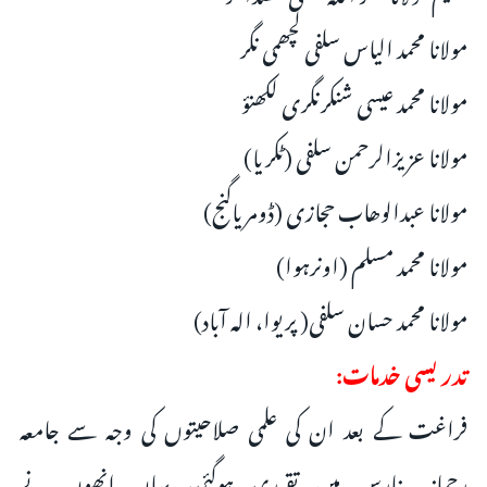
مولانا محمد الیاس سلفی لچھمی نگر
مولانا محمد عیسی شنکرنگری لکھنؤ
مولانا عزیزالرحمن سلفی (ٹکریا)
مولانا عبدالوھاب حجازی (ڈومریاگنج)
مولانا محمد مسلم (اونرہوا)
مولانا محمد حسان سلفی( پریوا، الہ آباد)
تدریسی خدمات:
فراغت کے بعد ان کی علمی صلاحیتوں کی وجہ سے جامعہ
رحمانیہ بنارس میں تقرری ہوگئی، یہاں انھوں نے