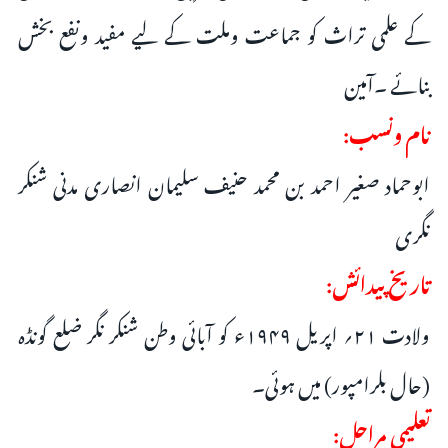
کے علمی تراث کو جماعت وملت کے لیے مفید ونفع بخش
بنائے ۔آمین
نام ونسب:
ابوحماد صغیر احمد بن محمد حنیف سلیمان انصاری مدنی شنکر
نگری
تاریخ پیدائش:
ولادت ۲۱؍ اپریل ۱۹۴۹ء کو آبائی وطن شنکر نگر ضلع گونڈہ
(حال بلرامپور) میں ہوئی۔
تعلیمی مراحل: