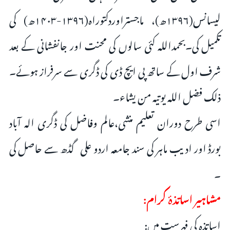
لیسانس(۱۳۹۶ھ)، ماجستراوردکتوراہ(۱۳۹۶-۱۴۰۳ھ) کی
تکمیل کی۔بحمداللہ کئی سالوں کی محنت اور جانفشانی کے بعد
شرف اول کے ساتھ پی ایچ ڈی کی ڈگری سے سرفراز ہوئے۔
ذلک فضل اللہ یوتیہ من یشاء۔
اسی طرح دوران تعلیم منشی،عالم وفاضل کی ڈگری الہ آباد
بورڈ اور ادیب ماہر کی سند جامعہ اردو علی گڈھ سے حاصل کی
۔
مشاہیر اساتذۂ کرام:
اساتذہ کی فہرست میں: