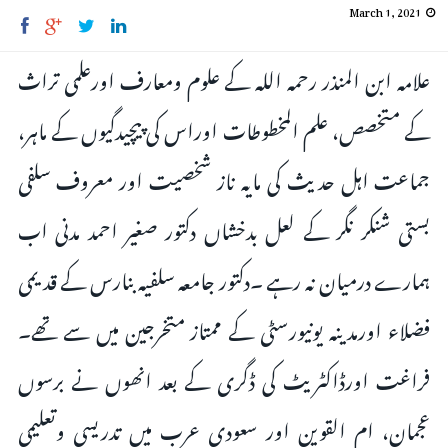
March 1, 2021
علامہ ابن المنذر رحمہ اللہ کے علوم ومعارف اورعلمی تراث
کے متخصص، علم المخطوطات اوراس کی پیچیدگیوں کے ماہر،
جماعت اہل حدیث کی مایہ ناز شخصیت اور معروف سلفی
بستی شنکر نگر کے لعل بدخشاں دکتور صغیر احمد مدنی اب
ہمارے درمیان نہ رہے ۔دکتور جامعہ سلفیہ بنارس کے قدیمی
فضلاء اورمدینہ یونیورسٹی کے ممتاز متخرجین میں سے تھے۔
فراغت اورڈاکٹریٹ کی ڈگری کے بعد انھوں نے برسوں
عجمان، ام القوین اور سعودی عرب میں تدریسی وتعلیمی