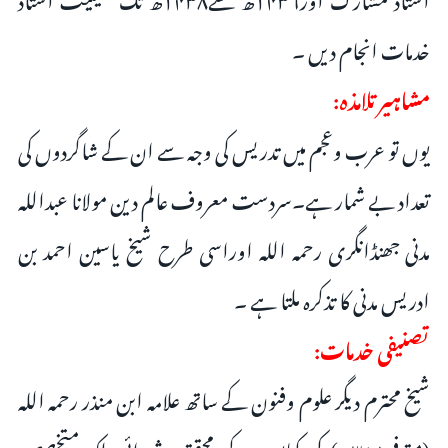
خدمات انجام دیں ۔
مشاہیر تلامذہ:
یوں تو عرب وعجم میں تدریس کی وجہ سے ان کے شاگردوں کی
تعداد بے شمار ہے۔سردست معروف عالم دین مولانا عبداللہ
مدنی جھنڈانگری رحمہ اللہ اوراسی طرح شیخ یاسین احمد بن
ادریس مدنی کا تذکرہ ملتا ہے ۔
تصنیفی خدمات:
شیخ محترم دیگر علوم وفنون کے ساتھ علامہ ابن منذر رحمہ اللہ
(متوفی۳۱۸ھ) کی کتابوں کے محقق، شیدائی بلکہ متخصص