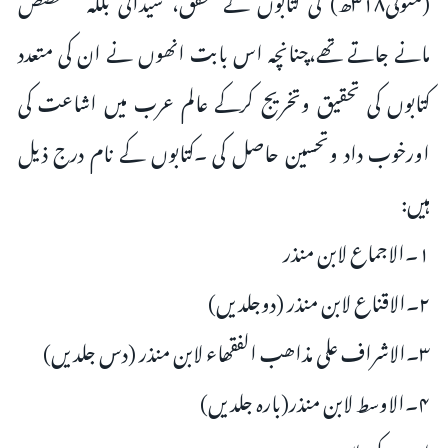
مانے جاتے تھے،چنانچہ اس بابت انھوں نے ان کی متعدد
کتابوں کی تحقیق وتخریج کرکے عالم عرب میں اشاعت کی
اورخوب داد وتحسین حاصل کی ۔کتابوں کے نام درج ذیل
ہیں:
۱۔الاجماع لابن منذر
۲۔الاقناع لابن منذر (دوجلدیں)
۳۔الاشراف علی مذاھب الفقھاء لابن منذر (دس جلدیں)
۴۔الاوسط لابن منذر(بارہ جلدیں)