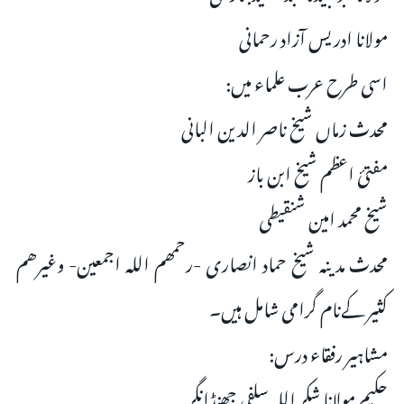
مولانا ادریس آزاد رحمانی
اسی طرح عرب علماء میں:
محدث زماں شیخ ناصر الدین البانی
مفتئ اعظم شیخ ابن باز
شیخ محمد امین شنقیطی
محدث مدینہ شیخ حماد انصاری -رحمھم اللہ اجمعین- وغیرھم
کثیر کےنام گرامی شامل ہیں۔
مشاہیر رفقاء درس:
حکیم مولانا شکر اللہ سلفی جھنڈانگر