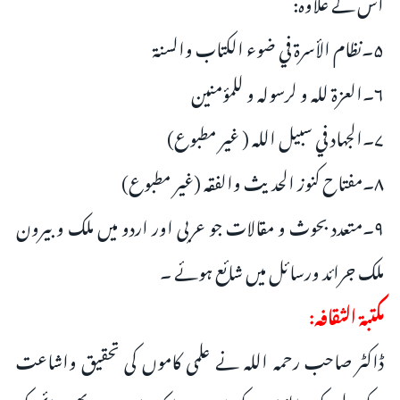
اس کے علاوہ:
۵۔نظام الأسرة في ضوء الكتاب والسنة
۶۔العزة لله و لرسولہ و للمؤمنین
۷۔الجهاد في سبيل الله ( غير مطبوع)
۸۔مفتاح كنوز الحديث والفقہ (غير مطبوع)
۹۔متعدد بحوث و مقالات جو عربی اور اردو میں ملک وبیرون
ملک جرائد ورسائل میں شائع ہوئے ۔
مکتبۃ الثقافہ:
ڈاکٹر صاحب رحمہ اللہ نے علمی کاموں کی تحقیق واشاعت