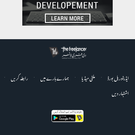
ایڈیٹوریل بورڈ
ملٹی میڈیا
ہمارے بارے میں
رابطہ کریں
اشتہار دیں