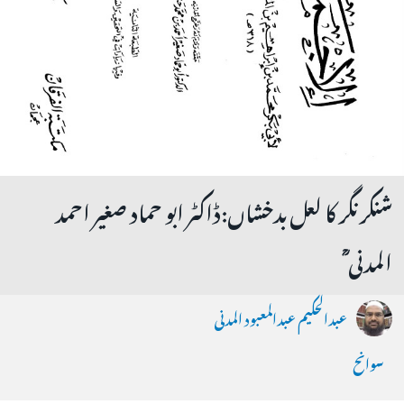
شنکر نگر کا لعل بدخشاں:ڈاکٹر ابو حماد صغير احمد
المدنی ؒ
عبدالحکیم عبدالمعبود المدنی
سوانح