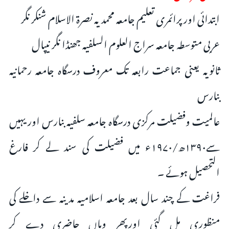
ابتدائی اور پرائمری تعلیم جامعہ محمدیہ نصرۃ الاسلام شنکر نگر
عربی متوسطہ جامعہ سراج العلوم السلفیہ جھنڈا نگر نیپال
ثانویہ یعنی جماعت رابعہ تک معروف درسگاہ جامعہ رحمانیہ
بنارس
عالمیت وفضیلت مرکزی درسگاہ جامعہ سلفیہ بنارس اور یہیں
سے۱۳۹۰ھ/۱۹۷۰ء میں فضیلت کی سند لے کر فارغ
التحصیل ہوئے ۔
فراغت کے چند سال بعد جامعہ اسلامیہ مدینہ سے داخلے کی
منظوری مل گئی اورپھر وہاں حاضری دے کر