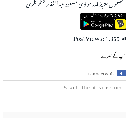
مضمون عزیز قدر مولوی مسعود عبدالغفار شنکر نگری
Post Views:
1,355
آپ کے تبصرے
Connect with