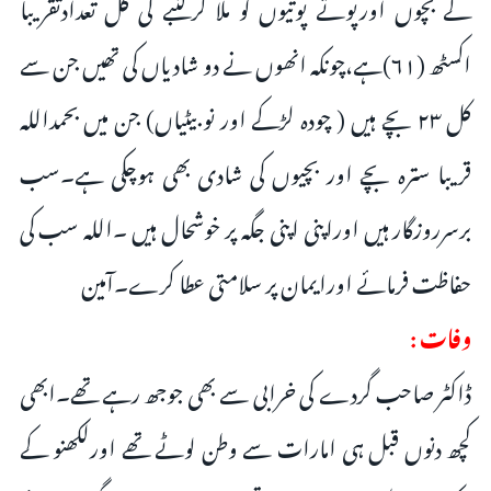
کے بچوں اورپوتے پوتیوں کو ملا کرکنبے کی کل تعدادتقریبا
اکسٹھ (۶۱)ہے،چونکہ انھوں نے دو شادیاں کی تھیں جن سے
کل ۲۳ بچے ہیں ( چودہ لڑکے اور نو بیٹیاں) جن میں بحمداللہ
قریبا سترہ بچے اور بچیوں کی شادی بھی ہوچکی ہے۔سب
برسرروزگار ہیں اوراپنی اپنی جگہ پر خوشحال ہیں ۔اللہ سب کی
حفاظت فرمائے اورایمان پر سلامتی عطا کرے۔آمین
وفات :
ڈاکٹر صاحب گردے کی خرابی سے بھی جوجھ رہے تھے۔ابھی
کچھ دنوں قبل ہی امارات سے وطن لوٹے تھے اورلکھنو کے