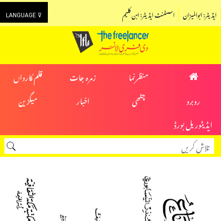
ایڈیٹر: ابوالمیزان
اسسٹنٹ ایڈیٹر: ابن کلیم
LANGUAGE ⊽
منظرنما
زمرہ جات
قلم کارواں
روبرو
چٹھی
اخبار
میگزین
ایڈیٹوریل بورڈ