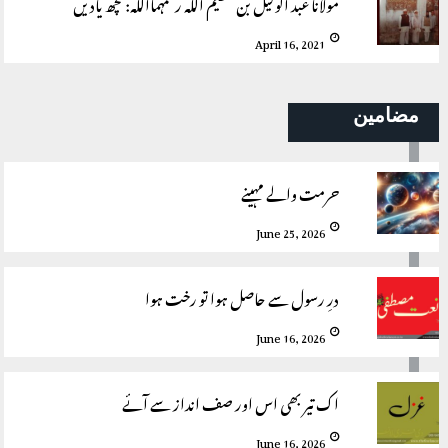
مولانا عبد الوکیل بن عظیم اللہ رحمہمااللہ: کچھ یادیں
April 16, 2021
مضامین
حرمت والے مہینے
June 25, 2026
درِ رسول سے حاصل ہوا تو رخت ہوا
June 16, 2026
اک تیر بھی اس اور صف انداز سے آئے
June 16, 2026