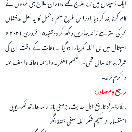
ایک ہسپتال میں زیر علاج تھے ،دوران علاج ہی گردوں نے
کام کرنا بند کر دیا اوراس طرح علم وعمل کا یہ لعل بدخشاں
عمر کی ستر سے زائد بہاریں دیکھ کر دوشنبہ۱۵ فروری ۲۰۲۱ ء
ہسپتال میں ہی اللہ کو پیارا ہوگیا ۔ وفات کے وقت ان کی
عمرقریبا۷۲ سال تھی ۔اللھم اغفرلہ وارحمہ وعافہ واعف عنہ
و اکرم نزلہ۔
مراجع ومصادر:
ریکارڈ مرکز تاریخ اہل حدیث، بڑھنی بازار سدھارتھ نگر۔یوپی
استفسار از حکیم شکر اللہ سلفی جھنڈانگر