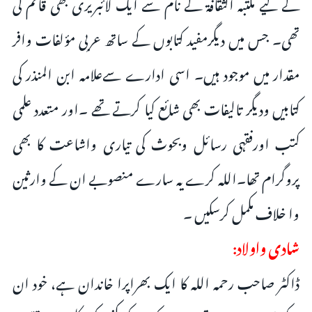
کے لیے مکتبہ الثقافۃ کے نام سے ایک لائبریری بھی قائم کی
تھی۔ جس میں دیگرمفید کتابوں کے ساتھ عربی مؤلفات وافر
مقدار میں موجود ہیں۔ اسی ادارے سےعلامہ ابن المنذر کی
کتابیں ودیگر تالیفات بھی شائع کیا کرتے تھے ۔اور متعدد علمی
کتب اورفقہی رسائل وبحوث کی تیاری واشاعت کا بھی
پروگرام تھا۔اللہ کرے یہ سارے منصوبے ان کے وارثین
وا خلاف مکمل کرسکیں ۔
شادی واولاد:
ڈاکٹر صاحب رحمہ اللہ کا ایک بھراپرا خاندان ہے، خود ان