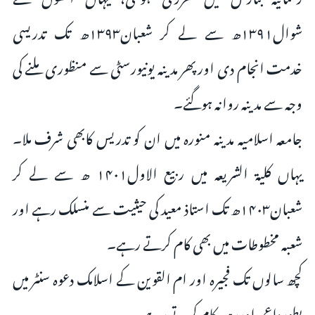
شوال۱۳۹۱ھ سے لے کر شعبان۱۳۹۳ھ تک تدریسی
خدمت انجام دی اورپھر مدینہ یونیورسٹی سے منظوری ملنے کی
وجہ سے مدینہ روانہ ہوگئے۔
جامعہ اسلامیہ مدینہ منورہ میں ان کو تدریس کابھی شرف ملا۔
یہاں کلیۃ الشريعہ میں ربیع الاول۱۴۰۱ ھ سے لے کر
شعبان۱۴۰۳ھ تک استاذ معید کی حیثیت سے منسلک رہے اور
شعبہ مخطوطات میں بھی کام کرتے رہے۔
کچھ سالوں تک فجیرہ اور ام القوین کے اسلامک دعوہ سنٹر میں
بطورداعی اوررہبر کام کرتے رہے۔