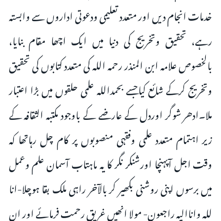
خدمات انجام دیں اور متعدد تعلیمی ودعوتی اداروں سے وابستہ
رہے، تحقیق وتخریج کی دنیا میں ایک اچھا مقام بنایا،
بالخصوص علامہ ابن المنذر رحمہ اللہ کی متعدد کتابوں کی تحقیق
وتخریج کرکے شائع کیاجسے بحمداللہ علمی حلقوں میں بڑا اعتبار
ملا۔ادھر شوگر اوردل کے عارضے کے باوجود مکتبہ الثقافہ کے
زیر اہتمام متعدد علمی وفقہی منصوبوں پر کام چل رہاتھا کہ
وقت اجل آپہنچا اورشنکر نگر کا یہ ماہتاب آسمان علم وعمل
میں برسوں اپنی روشنی بکھیر کر بالآخر راہی ملک بقا ہوچلا-انا
للہ واناالیہ راجعون- مولا انھیں غریق رحمت فرمائے اور ان