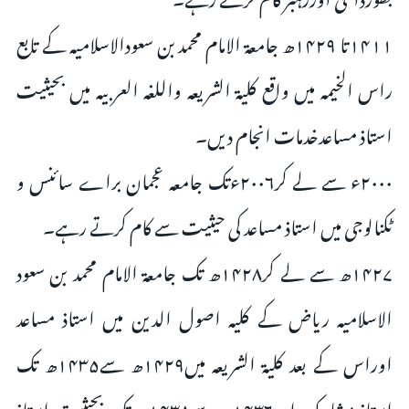
۱۴۱۱تا ۱۴۲۹ھ جامعۃ الامام محمد بن سعودالاسلامیہ کے تابع
راس الخیمہ میں واقع کلیة الشریعہ واللغہ العربیہ میں بحیثیت
استاذ مساعدخدمات انجام دیں۔
۲۰۰۰ء سے لے کر۲۰۰۶ءتک جامعہ عجمان براے سائنس و
ٹکنالوجی میں استاذ مساعد کی حیثیت سے کام کرتے رہے۔
۱۴۲۷ھ سے لے کر۱۴۲۸ھ تک جامعۃ الامام محمد بن سعود
الاسلامیہ ریاض کے کلیہ اصول الدین میں استاذ مساعد
اوراس کے بعد کلیۃ الشریعہ میں۱۴۲۹ھ سے۱۴۳۵ھ تک
استاذ مشارک اور۱۴۳۶ھ سے۱۴۳۸ھ تک بحیثیت استاذ