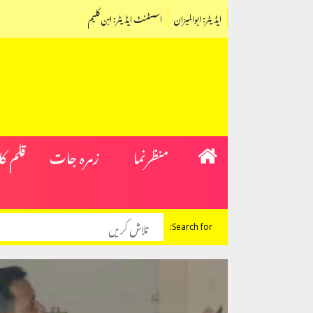
ایڈیٹر: ابوالمیزان
اسسٹنٹ ایڈیٹر: ابن کلیم
منظرنما
زمرہ جات
قلم ک
Search for: