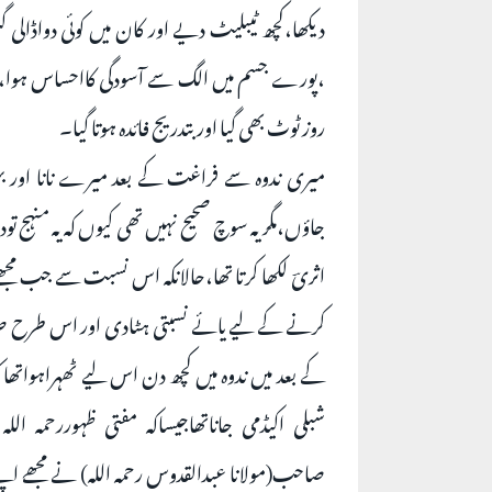
دیکھا،کچھ ٹیبلیٹ دیے اور کان میں کوئی دواڈالی گئ
،پورے جسم میں الگ سے آسودگی کااحساس ہوا،غالبا
روز ٹوٹ بھی گیا اور بتدریج فائدہ ہوتا گیا۔
میری ندوہ سے فراغت کے بعد میرے نانا اور بہی
جاؤں،مگر یہ سوچ صحیح نہیں تھی کیوں کہ یہ منہج ت
اثریؔ لکھا کرتا تھا،حالانکہ اس نسبت سے جب مجھے 
کرنے کے لیے یائے نسبتی ہٹادی اور اس طرح صر
کے بعد میں ندوہ میں کچھ دن اس لیے ٹھہراہواتھا کہ
شبلی اکیڈمی جاناتھاجیساکہ مفتی ظہوررحمہ اللہ 
صاحب(مولانا عبدالقدوس رحمہ اللہ) نے مجھے اپنے یہ