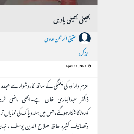
بھینی بھینی یادیں
عتیق الرحمن ندوی
تذکرہ
April 11, 2021
عزم وارادہ کی پختگی کے ساتھ کاردشوار سے عہدہ ب
ڈاکٹر عبدالباری خان ہے۔ابھی ماضی قری
کوروناکاشکارہوگئے،جس میں ہندو پاک کی نمایاں
وتصانیف کثیرہ حافظ صلاح الدین یوسف ، نہایت