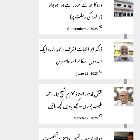
درد کا حد سے گزرنا ہے دوا ہوجانا
(والدہ کی رحلت پر)
September 9, 2025
ڈاکٹر ابو الحیات اشرف ‍‌رحمہ اللہ: ایک
زندہ دل اسکالر اور عالم دین
June 22, 2025
نقشِ قدم: استاذ محترم شیخ نیاز احمد
طیب پوری – کچھ یادیں کچھ باتیں
March 12, 2025
مولانا یوسف جمیل جامعیؒ: شخصیت