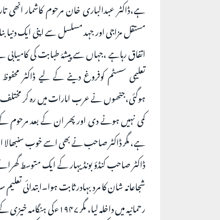
ہے،ڈاکٹر عبدالباری خان مرحوم کاشمار انھی تا
مستقل مزاجی اور جہد مسلسل سے اپنی ایک دنیا بنا
اتفاق رہاہے ،جہاں سے پیشۂ طبابت کی کامیابی ن
تعلیمی سسٹم کوفروغ دینے کے لیے ڈاکٹر محفو
ہوگئی،جنھوں نے عرب امارات میں رہ کر مختلف شخصی
کمی نہیں ہونے دی اور پھر ان کے بعد مرحوم کے 
ہے، مگر ڈاکٹر صاحب نے بھی اسے خوب سنبھالا اور 
شجاعانہ شان کا مرد بہادر ثابت ہوا۔ابتدائی تعلیم 
رحمانیہ میں داخلہ لیا، مگ