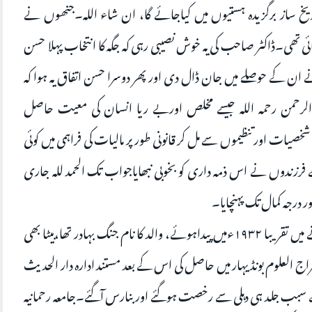
ریخ ساز برگزیدہ ہستیوں میں کیاجائے گا، ان شاء اللہ۔جنھوں نے
ئی تھی۔ڈاکٹر صاحب کی یہ خوش نصیبی رہی کہ جگہ کا انتخاب پہلا حسن
ے ان کے حوصلے میں جان ڈال دی اور پھر دوسرا حسن اتفاق یہ ہوا کہ
ظ الرحمن رحمہ اللہ جیسے مخلص اوربے ریا انسان کی معیت حاصل
ات اور تنظیموں سے مل کر قانونی طور پر مالیات کی فراہمی میں کوئی
فرزندوں نے اس ذمہ داری کو بخوبی نبھایاجواب تک الحمد للہ جاری
درجہ کمال تک پہنچایا۔
ڈاکٹر صاحب کنڈؤ بونڈیہار کے ایک متوسط گھرانے میں تقریبا ۱۹۳۲ءمیں پیداہوئے، والد کا نام جنگ بہادر تھا،بیٹا بھی
سراج العلوم بونڈیہار میں حاصل کی اس کے بعد مستند ادارہ دار الحدیث
ر ۱۹۴۷ءکی ہنگامہ خیزی کے سبب جلد ہی دہلی سے رخصت ہوگئے اور بنارس آگئے۔جامعہ رحمانیہ