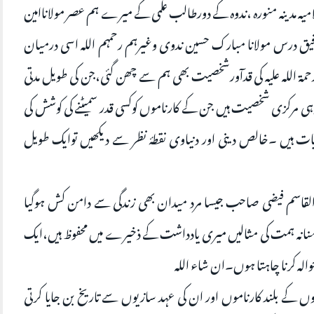
لامیہ مدینہ منورہ ،ندوہ کے دورطالب علمی کے میرے ہم عصر مولاناامین
رفیق درس مولانا مبارک حسین ندوی وغیرہم رحمہم اللہ اسی درمیان
ۃ اللہ علیہ کی قدآورشخصیت بھی ہم سے چھن گئی،جن کی طویل مدتی
 مرکزی شخصیت ہیں جن کے کارناموں کوکسی قدر سمیٹنے کی کوشش کی
ایات ہیں ۔خالص دینی اور دنیاوی نقطۂ نظر سے دیکھیں توایک طویل
ابوالقاسم فیضی صاحب جیسا مرد میدان بھی زندگی سے دامن کش ہوگیا
ؤمنانہ ہمت کی مثالیں میری یادداشت کے ذخیرے میں محفوظ ہیں،ایک
لہ کرنا چاہتا ہوں۔ان شاء اللہ
وں کے بلند کارناموں اور ان کی عہد سازیوں سے تاریخ بن جایا کرتی