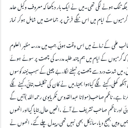
ی جگہ تنگ ہونے لگی تھی۔میں نے ایک بار دیکھا کہ معروف وکیل حامد
گرمیوں کے ایام میں اس ننگے فرش پر جماعت میں شامل ہوکر نماز
لب علمی کے زمانے میں اس وقت ہوئی جب میں مدرسہ مظہر العلوم
ں کہ گرمیوں کے ایام میں ہم چند طلبہ مدرسہ کی چھت پر سوئے ہوئے
ی، میں شدت درد سے چھت پر ٹہلنے لگا،بے چینی کے سبب نیند کوسوں
نکھ کھلی،کہنے لگے کیاہوا بھیّا،میں نے کان کی تکلیف بتائی،کہنے لگے
کرنا ہے، ناظم صاحب(مولانا عبدالقدوس ٹکریایوی رحمہ اللہ )آئیں گے
ی اور ناظم صاحب تشریف لے آئے ،انھیں حال بتایا گیااور انھوں
ہمیں وہیں بھیج دیا،سائیکل بھی نہیں تھی، پیدل چلے گئے، انھوں نے