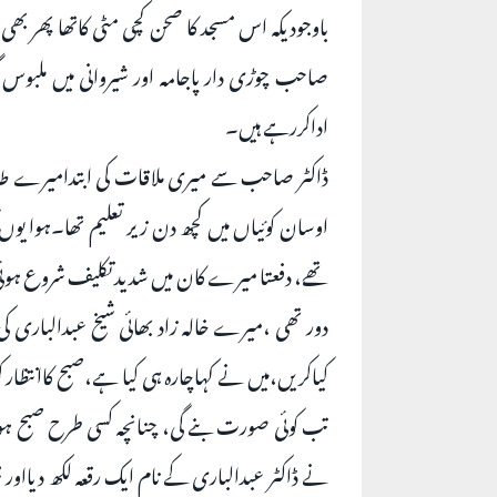
باوجودیکہ اس مسجد کا صحن کچی مٹی کاتھا پھر بھ
صاحب چوڑی دار پاجامہ اور شیروانی میں ملبوس 
اداکررہے ہیں۔
ڈاکٹر صاحب سے میری ملاقات کی ابتدامیرے طا
اوسان کوئیاں میں کچھ دن زیر تعلیم تھا۔ہوا یو
تھے، دفعتا میرے کان میں شدید تکلیف شروع ہوئ
دور تھی ،میرے خالہ زاد بھائی شیخ عبدالباری کی آ
کیاکریں،میں نے کہاچارہ ہی کیا ہے،صبح کاانتظار 
تب کوئی صورت بنے گی، چنانچہ کسی طرح صبح ہوئ
نے ڈاکٹر عبدالباری کے نام ایک رقعہ لکھ دیااور 