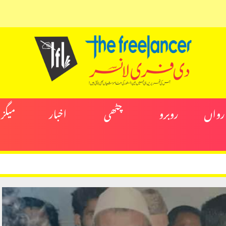
ارواں
روبرو
چٹھی
اخبار
میگز