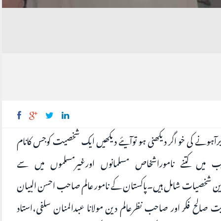
رآہونے کی خو اگر دیکھنی ہو توآیئے دیکھیں ایک شخصیت کوجس کانام
ب میں کتنے ناموراشخاص مسلمانوں اورغیرمسلموں میں سے
 ترین شخصیات شامل ہیں۔پاکستان کے نامور عالم صاحب احسن البیان
 صالح فکر اور صاحب نظرعالم دین مولانا عبدالمنان سلفی،استاد