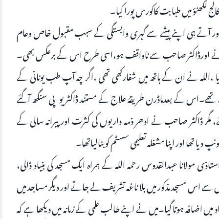
لج لکھنؤ میں طبابت کاکورس پورا کیا۔
شریف لائے اور آتے ہی اپنے پیشے سے گہری وابستگی کے سبب مقبول خاص وعام
 کوجانے اورڈاکٹر صاحب سے ناواقف ہو،اسی طرح اس کے برعکس بھی۔
ا ،اللہ نے ان کے ہاتھ میں شفارکھی تھی ،اگر چہ آپ طب یونانی کے
تے تھے۔اس کے بعدماڈرن طریقۂ علاج کے مستند ڈاکٹر یو-پی سنگھ آگئے
 مگر ڈاکٹر صاحب نے ادھر ذمہ داریوں کی کثرت اور پیرانہ سالی کے
 دیا تھا اور اپنا مشغلہ تعلیمی سسٹم کو بنالیاتھا۔
 مولانا عبدالقدوس رحمہ اللہ کے ہمراہ ایک مسجد کی بنیاد ڈالی،
سے اس مسجد مذکور میں بلا ناغہ تشریف لے جاتے اور دیگر مساجد میں
 اضافہ ہوتا گیا۔میں نے اپنے طالب علمی کے زمانہ میں دیکھا ہے کہ