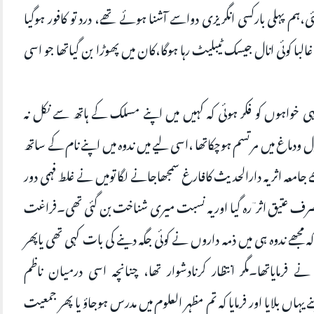
ی،ہم پہلی بارکسی انگریزی دواسے آشنا ہوئے تھے، درد تو کافور ہوگیا
 کوئی انال جیسک ٹیبلیٹ رہا ہوگا،کان میں پھوڑا بن گیاتھا جو اسی
 خواہوں کو فکر ہوئی کہ کہیں میں اپنے مسلک کے ہاتھ سے نکل نہ
ودل ودماغ میں مرتسم ہوچکاتھا ،اسی لیے میں ندوہ میں اپنے نام کے ساتھ
جامعہ اثریہ دارالحدیث کافارغ سمجھاجانے لگا تومیں نے غلط فہمی دور
ف عتیق اثر ؔرہ گیا اور یہ نسبت میری شناخت بن گئی تھی۔فراغت
 مجھے ندوہ ہی میں ذمہ داروں نے کوئی جگہ دینے کی بات کہی تھی یاپھر
نے فرمایاتھا۔مگر انتظار کرنادشوار تھا، چنانچہ اسی درمیان ناظم
اں بلایا اور فرمایا کہ تم مظہر العلوم میں مدرس ہوجاؤ یا پھر جمعیت