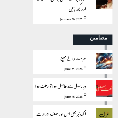
اور کچھ باتیں
January 26, 2025
مضامین
حرمت والے مہینے
June 25, 2026
درِ رسول سے حاصل ہوا تو رخت ہوا
June 16, 2026
اک تیر بھی اس اور صف انداز سے