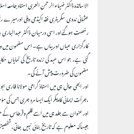
الاساتذہ ڈاکٹر ضیاء الرحمن العمری استاد جامعہ اس
عثمانی ندوی سکریٹری فقہ اکیڈمی دہلی اورمیرے 
رخصت ہوگئےاور اسی درمیان ڈاکٹر عبدالباری رحم
کارگزاری عیاں اور بیاں ہے۔ اس مضمون میں وہی
گئی ہے، جو اس عہد کی زندہ تاریخ کی نمایاں حک
مضمون کی ضرورت پیش آئے گی۔
اور ابھی حال ہی میں استاذ گرامی مولانا قاری 
،جرأت ایمانی کاپیکر ایک ایسا مرد جری جس کی م
اور عنوان سے جلد ہی میں اسے قلم وقرطاس کے حوا
جیساکہ معلوم ہے کہ تاریخ بنائی نہیں جاتی،شخصیت