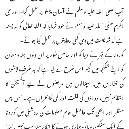
آپ صلی اللہ علیہ وسلم نے آسان پہلو پر عمل کیا۔اور نبی
اکرم صلی اللہ علیہ وسلم نے خود فرمایا کہ اللہ تعالی کو یہ پسند
ہے کہ شریعت میں دی گئی رعایتوں پر عمل کیا جائے۔
کورونا کے قہر نے دنیا کو اور خاص طور پر ان دنوں ہندوستان
کو اپنے شکنجہ میں کچھ اس طرح لے لیا ہے کہ ہر طرف لاشوں
کی قطاریں ہیں،اسپتالوں میں مریضوں کے لیے آکسیجن کا
انتظام نہیں، دواؤں کی قلت اور کمی کابحران ہے۔ اس پس
منظر اور ابھی تک حاصل عام معلومات کی روشنی میں کورونا
کے ایک سنگین وبائی بیماری ہونے کا انکار مناسب نہیں لہذا