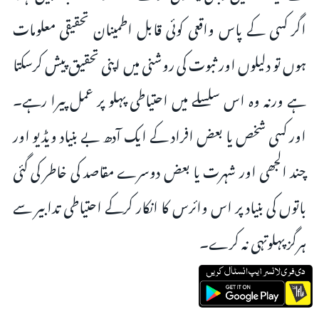
اگر کسی کے پاس واقعی کوئی قابل اطمینان تحقیقی معلومات
ہوں تو دلیلوں اور ثبوت کی روشنی میں اپنی تحقیق پیش کرسکتا
ہے ورنہ وہ اس سلسلے میں احتیاطی پہلو پر عمل پیرا رہے۔
اور کسی شخص یا بعض افراد کے ایک آدھ بے بنیاد ویڈیو اور
چند الجھی اور شہرت یا بعض دوسرے مقاصد کی خاطر کی گئی
باتوں کی بنیاد پر اس وائرس کا انکار کرکے احتیاطی تدابیر سے
ہرگز پہلوتہی نہ کرے۔