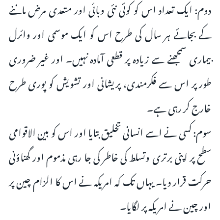
دوم: ایک تعداد اس کو کوئی نئی وبائی اور متعدی مرض ماننے
کے بجائے ہر سال کی طرح اس کو ایک موسمی اور وائرل
بیماری سمجھنے سے زیادہ پر قطعی آمادہ نہیں۔ اور غیر ضروری
طور پر اس سے فکرمندی، پریشانی اور تشویش کو پوری طرح
خارج کر رہی ہے۔
سوم: کسی نے اسے انسانی تخلیق بتایا اور اس کو بین الاقوامی
سطح پر اپنی برتری وتسلط کی خاطر کی جا رہی مذموم اور گھناؤنی
حرکت قرار دیا۔ یہاں تک کہ امریکہ نے اس کا الزام چین پر
اور چین نے امریکہ پر لگایا۔