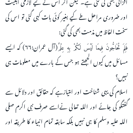
افزائی بھی کی گئی ہے۔ لیکن اگر اس کے لیے لازمی اہلیت
اور ضروری مراحل طے کیے بغیر کوئی بات کہی گئی تو اس کی
سخت الفاظ میں مذمت بھی کی گئی:
(آل عمران:۶۶) کہ ایسے
فَلِمَ تُحَاجُّونَ فِيمَا لَيْسَ لَكُمْ بِهِ عِلْمٌ
مسائل میں کیوں الجھتے ہو جس کے بارے میں معلومات ہی
نہیں؟
اسلام کی یہی شناخت اور امتیازہے کہ حقائق اور دلائل سے
گفتگو کی جائے اور اللہ تعالی نےاسے صرف نبی اکرم صلی
اللہ علیہ وسلم کا ہی نہیں بلکہ سابقہ تمام انبیاء کا طریقہ اور