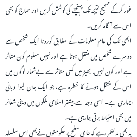
غور کرکے صحیح نتیجہ تک پہنچنے کی کوشش کریں اور سماج کو بھی
اس سے آگاہ کریں۔
ابھی تک کی عام معلومات کے مطابق کورونا ایک شخص سے
دوسرے شخص میں منتقل ہوتا ہے اور نہیں معلوم کون متاثر
ہے اور کون نہیں، بھیڑ میں کسی متاثر سے بےشمار لوگوں میں
اس کے منتقل ہونے کا خطرہ ہے، جو ایک جان لیوا وبائی
بیماری ہے۔ اسی وجہ سے بیشتر اسلامی ملکوں میں دینی شعائر
میں بھی احتیاط برتی جارہی ہے۔
یہ بھی مد نظر رہے کہ عالمی سطح پر حکومتوں نےبھی اس سلسلہ