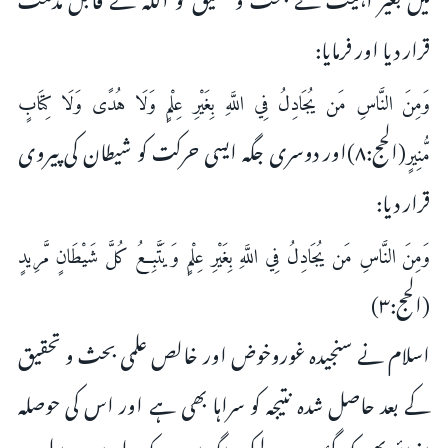
قرار دیا اور فرمایا:
وَمِنَ النَّاسِ مَن يُجَادِلُ فِي اللَّهِ بِغَيْرِ عِلْمٍ وَلَا هُدًى وَلَا كِتَابٍ
(الحج:۸)اور دوسری جگہ ایسی حرکت کو شیطان کی پیروی
مُّنِيرٍ
قرار دیا:
وَمِنَ النَّاسِ مَن يُجَادِلُ فِي اللَّهِ بِغَيْرِ عِلْمٍ وَيَتَّبِعُ كُلَّ شَيْطَانٍ مَّرِيدٍ
(الحج:۳)
اسلام نے سنجیدہ غوروخوض اور خالص علمی بحث و تحقیق
کے بعد حاصل شدہ نتیجہ کو سراہا بھی ہے اور اس کی حوصلہ