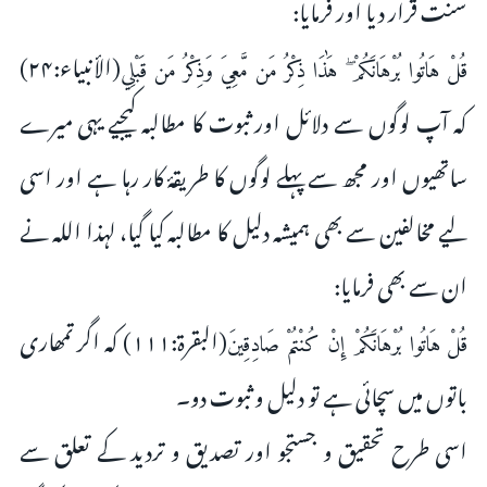
سنت قرار دیا اور فرمایا:
(الأنبياء:۲۴)
قُلْ هَاتُوا بُرْهَانَكُمْ ۖ هَٰذَا ذِكْرُ مَن مَّعِيَ وَذِكْرُ مَن قَبْلِي
کہ آپ لوگوں سے دلائل اور ثبوت کا مطالبہ کیجیے یہی میرے
ساتھیوں اور مجھ سے پہلے لوگوں کا طریقۂ کار رہا ہے‌ اور اسی
لیے مخالفین سے بھی ہمیشہ دلیل کا مطالبہ کیا گیا، لہذا اللہ نے
ان سے بھی فرمایا:
(البقرة:۱۱۱) کہ اگر تمھاری
قُلْ هَاتُوا بُرْهَانَكُمْ إِنْ كُنْتُمْ صَادِقِينَ
باتوں میں سچائی ہے تو دلیل و ثبوت دو۔
اسی طرح تحقیق و جستجو اور تصدیق و تردید کے تعلق سے