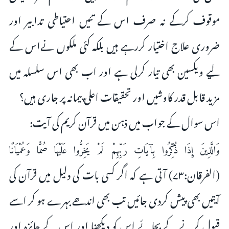
موقوف کرکے نہ صرف اس کے تئیں احتیاطی تدابیر اور
ضروری علاج اختیار کررہے ہیں بلکہ کئی ملکوں نےاس کے
لیے ویکسین بھی تیار کرلی ہے اور اب بھی اس سلسلہ میں
مزید قابل قدر کاوشیں اور تحقیقات اعلی پیمانہ پر جاری ہیں؟
اس سوال کے جواب میں ذہن میں قرآن کریم کی آیت:
وَالَّذِينَ إِذَا ذُكِّرُوا بِآيَاتِ رَبِّهِمْ لَمْ يَخِرُّوا عَلَيْهَا صُمًّا وَعُمْيَانًا
(الفرقان:۷۳) آتی ہے کہ اگر کسی بات کی دلیل میں قرآن کی
آیتیں بھی پیش کردی جائیں تب بھی اندھے بہرے ہو کر اسے
قبول کرنے کے بجائے اس کو دیکھنا اور اس کے جائزہ اور