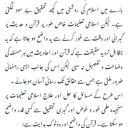
بارے میں اسلام کی روشنی میں کچھ تحقیق بے سود لگتی
ہے۔ لیکن اسلامی تعلیمات خاص طور پر قرآن و حدیث پر
گہرائی اور دقت سے غور کرنے سے یہ واضح ہو جاتا ہے کہ یہ
ناقابل تردید حقیقت ہے کہ قرآن اور احادیث میں ہر مسئلہ کی
وضاحت و تفصیل نہ سہی لیکن اس کی جانب ایسی رہنمائی
ضرور ملتی ہے جس سے حقائق تک رسائی آسان ہوجائے ۔
اس طرح کے مسائل کا حل اور علاج اسلامی تعلیمات پر
سنجیدہ علمی غور و خوض اور گہری تحقیق سے کسی قدر واضح
ہو سکتا ہے۔ قرآن کی واضح اور دوٹوک ہدایت ہے: