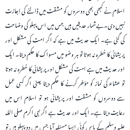
اسلام نے کبھی بھی دوسروں کو مشقت میں ڈالنے کی اجازت
نہیں دی۔بےشمار حدیثیں ہیں ‌جس میں اس پہلو کی وضاحت
کی گئی ہے۔ ایک حدیث میں ہے کہ اگر امت کی مشکل اور
پریشانی کا خطرہ نہ ہوتا تو ہر وضو میں مسواک کا حکم دیتا۔ ایک
اور حدیث میں ہے امت کی مشکل اور پریشانی کا خطرہ نہ ہوتا
تو عشاء کی نماز کو مؤخر کرنے کا حکم دیتا یعنی اگر کسی عمل
سے دوسروں کو مشقت اور پریشانی ہو تو اسلام اس میں
رعایت دیتا ہے۔ ایک اور حدیث ہے اگر نبی اکرم صلی اللہ
علیہ وسلم کے پاس کوئی ایسا مسئلہ آیا جس میں دو پہلو ہیں تو