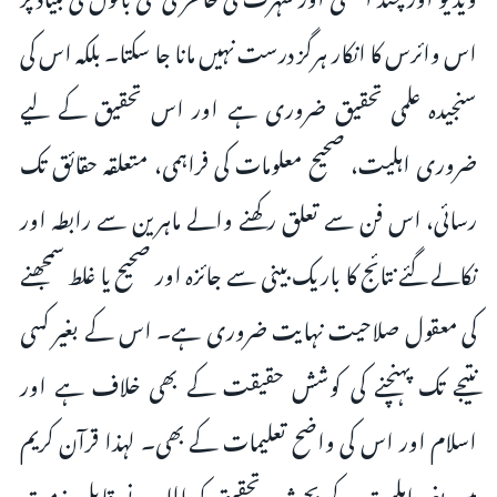
اس وائرس کا انکار ہرگز درست نہیں مانا جا سکتا۔ بلکہ اس کی
سنجیدہ علمی تحقیق ضروری ہے اور اس تحقیق کے لیے
ضروری اہلیت، صحیح معلومات کی فراہمی، متعلقہ حقائق تک
رسائی، اس فن سے تعلق رکھنے والے ماہرین سے رابطہ اور
نکالے گئے نتائج کا باریک بینی سے جائزہ اور صحیح یا غلط سمجھنے
کی معقول صلاحیت نہایت ضروری ہے۔ اس کے بغیر کسی
نتیجے تک پہنچنے کی کوشش حقیقت کے بھی خلاف ہے اور
اسلام اور اس کی واضح تعلیمات کے بھی۔ لہذا قرآن کریم
میں بغیر اہلیت کے بحث وتحقیق کو اللہ نے قابل مذمت