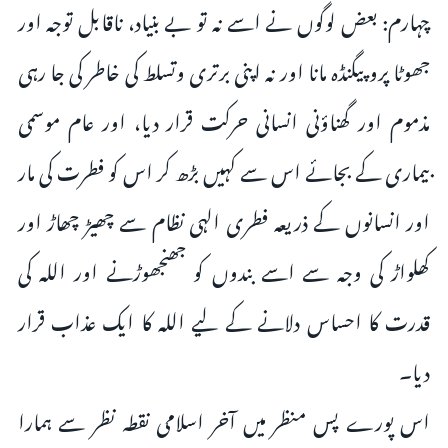
چہارم: بعض لوگوں نے اسے نہ تو بے بنیاد، ناقابل توجہ اور
جھوٹا پروپیگنڈہ مانا اور نہ اپنی برتری وتسلط کی خاطر کی جا رہی
مذموم اور گھناؤنی انسانی حرکت قرار دیا، اور عام موسمی
بیماری کے بجائے اس سے کہیں بڑھ کر اس کو فطرت کی مار
اور انسانوں کے ذریعہ فطری الہی نظام سے چھیڑ چھاڑ اور
کھلواڑ کی وجہ سے اسے بندوں کو جھنجھوڑنے اور اللہ کی
قدرت کا احساس دلانے کے لیے اللہ کا ایک عذاب قرار
دیا۔
اس پورے پس منظر میں آخر اسلامی نقطہ نظر سے ہمارا