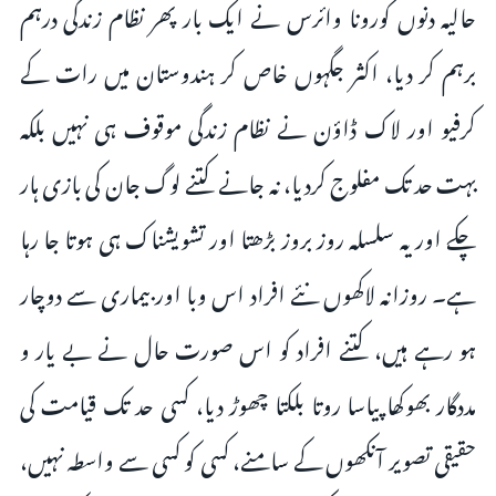
حالیہ دنوں کورونا وائرس نے ایک بار پھر نظام زندگی درہم
برہم کر دیا، اکثر جگہوں خاص کر ہندوستان میں رات کے
کرفیو اور لاک ڈاؤن نے نظام زندگی موقوف ہی نہیں بلکہ
بہت حد تک مفلوج کردیا، نہ جانے کتنے لوگ جان کی بازی ہار
چکے اور یہ سلسلہ روز بروز بڑھتا اور تشویشناک ہی ہوتا جا رہا
ہے۔ روزانہ لاکھو‌ں نئے افراد اس وبا اور بیماری سے دوچار
ہو رہے ہیں، کتنے افراد کو اس صورت حال نے بے یار و
مددگار بھوکھا پیاسا روتا بلکتا چھوڑ دیا، کسی حد تک قیامت کی
حقیقی تصویر آنکھوں کے سامنے، کسی کو کسی سے واسطہ نہیں،