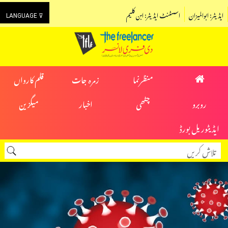
ایڈیٹر: ابوالمیزان
اسسٹنٹ ایڈیٹر: ابن کلیم
LANGUAGE ⊽
منظرنما
زمرہ جات
قلم کارواں
روبرو
چٹھی
اخبار
میگزین
ایڈیٹوریل بورڈ