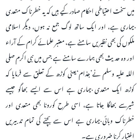
میں سخت احتیاطی احکام صادر کیے ہیں کہ یہ خطرناک متعدی
بیماری ہے، اور ایک ساتھ لوگ جمع نہ ہوں، دیگر اسلامی
ملکوں کی بھی نظیریں سامنے ہے، معتبر علمائے کرام کے آراء
اور وہ حدیث بھی ہمارے سامنے ہے جس میں نبی اکرم صلی
اللہ علیہ وسلم نے’جذام‘یعنی کوڑھ کے تعلق سے فرمایا کہ
کوڑھ ایک متعدی بیماری ہے اس سے ایسے بھاگو جیسے
شیرسے بھاگا جاتا ہے، اسی طرح کورونا بھی متعدی اور
خطرناک وبائی بیماری ہے اس سے بچنے کی تمام تدبیریں
اختیار کرنا ضروری ہے۔