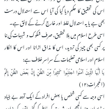
اس کی تحقیق کا حکم دیا گیا کی آیا اس سے استدلال درست
بھی ہے یا یہ استدلال غلط اور خارج کرنے کے لائق ہے۔
اسی طرح اسلام میں بلا تحقیق، صرف شکوک و شبہات کی بنا
پر کسی بھی چیز کی تردید، اس کا مذاق اڑانا اور اس کا انکار
اسلام اور اسلامی تعلیمات کے سراسر خلاف ہے:
يَا أَيُّهَا الَّذِينَ آمَنُوا اجْتَنِبُوا كَثِيرًا مِّنَ الظَّنِّ إِنَّ بَعْضَ الظَّنِّ إِثْمٌ
(الحجرات:۱۲)
اسی وجہ سے کسی شخص یا بعض افراد کے ایک آدھ بے بنیاد
ویڈیو اور چند الجھی اور شہرت کی خاطر کی گئی باتوں کی بنیاد پر