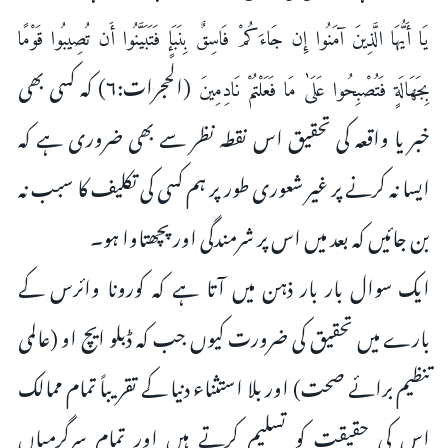
يَا أَيُّهَا الَّذِينَ آمَنُوا إِن جَاءَكُمْ فَاسِقٌ بِنَبَإٍ فَتَبَيَّنُوا أَن تُصِيبُوا قَوْمًا
(الحجرات:۶) کہ کسی بھی
بِجَهَالَةٍ فَتُصْبِحُوا عَلَىٰ مَا فَعَلْتُمْ نَادِمِينَ
خبر یا واقعہ کی تحقیق اس نقطہ نظر سے بھی ضروری ہے کہ
ایسا نہ کرنے پر غیر شعوری طور پر ہم کسی کی تکلیف کا سبب نہ
بن جائیں کہ بعد میں اس پر شرمندگی اور پچھتاوا ہو۔
ایک سوال بار بار ذہن میں آتا ہے کہ کورونا وائرس کے
بارے میں تحقیق کی ضرورت کیوں جب کہ ڈبلو ایچ او (عالمی
تنظیم برائے صحت) اور بلا استثناء دنیا کے تقریباً تمام ممالک
اس کی حقیقت کو تسلیم کرتے ہیں اور تمام سرگرمیاں