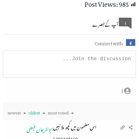
Post Views:
985
1
آپ کے تبصرے
Connect with
1
newest
oldest
most voted
اس مضمون میں کچھ ملا نہیں
ابوالمرجان فیضی
6393245169