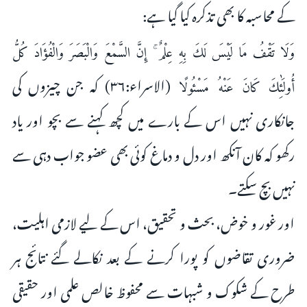
کے محاسبہ کا بھی تذکرہ کیا گیا ہے:
وَلَا تَقْفُ مَا لَيْسَ لَكَ بِهِ عِلْمٌ ۚ إِنَّ السَّمْعَ وَالْبَصَرَ وَالْفُؤَادَ كُلُّ
(الاسراء:۳۶) کہ جن چیزوں کی
أُولَٰئِكَ كَانَ عَنْهُ مَسْئُولًا
جانکاری نہیں اس کے بارے میں کچھ کہنے سے بچو اور یاد
رکھو کہ کان آنکھ اور دل و دماغ کوئی بھی عضو جواب دہی سے
نہیں بچ سکتے۔
اور غور و خوض، بحث و تحقیق، اس کے لیے لازمی اہلیت،
ضروری تقاضوں کو پورا کرنے کے بعد نکالے گئے نتائج ہر
طرح کے شکوک و شبہات سے محفوظ خالص علمی اور حقیقی