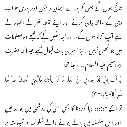
نتائج ہوں گے جس کو پورے ایمان و یقین اور پوری جواب
دہی کے ساتھ بیان کرنے اور اپنے نقطہ نظر کے اظہار کے
لیے آپ آزاد ہوں گے۔اور کہہ سکیں گے کہ مجھے وہ معلومات
ہیں جو تمھیں نہیں۔ لہٰذا میری بات قبول کیجیے جیسا کہ حضرت
ابراہیم علیہ السلام نے کہا تھا:
يَا أَبَتِ إِنِّي قَدْ جَاءَنِي مِنَ الْعِلْمِ مَا لَمْ يَأْتِكَ فَاتَّبِعْنِي أَهْدِكَ صِرَاطًا
(مريم :۴۳)
سَوِيًّا
تو آئیے موجودہ وبا کورونا کا بھی اسی کی روشنی میں جائزہ لیں
اور اس سلسلہ میں پائے جانے والے شکوک و شبہات پر