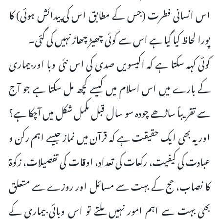
اس انسانی فطرت (جس کے مطابق اس کی پیدائش ہوئی) کا
پورا لحاظ کیا گیا ہے اس سے کوئی چھیڑ چھاڑ نہیں کی گئی۔
کوئی کہہ سکتا ہے کہ اکیسویں صدی کی اس نئی وبا اور بیماری
کے بارے میں اس اسلام میں کیسے کچھ مل سکتا ہے جو آج
سے تقریباً ساڑھے چودہ سو سال قبل مکمل شکل میں آچکا ہے؟
اور یہ بھی ایک حقیقت ہے کہ قرآن میں نماز جیسے اہم رکن و
عبادت کی کیفیت، رکعات کی تعداد، اوقات کی تفصیلات، زکوۃ
کا نصاب، حج کے بہت سے مسائل اور روزے سے متعلق
بھی بہت سے اہم امور نہیں ملتے تو اس وبائی بیماری کے