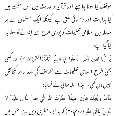
موقف کیا ہونا چاہیے اور قرآن و حدیث میں اس سلسلے میں
کیا ہدایات اور رہنمائی ملتی ہے، کیونکہ ایک مسلمان سے ہر
معاملہ میں اسلامی تعلیمات کو پوری طرح سے اپنانے کا مطالبہ
کیا گیا ہے:
(البقرۃ:۲۰۸) اور کسی
يَا أَيُّهَا الَّذِينَ آمَنُوا ادْخُلُوا فِي السِّلْمِ كَافَّةً
بھی طرح اسلامی تعلیمات سےانحراف کی ذرہ برابر گنجائش
نہیں دی گئی ۔ لہذا اللہ تعالی نے فرمایا:
فَأَقِمْ وَجْهَكَ لِلدِّينِ حَنِيفًا ۚ فِطْرَتَ اللَّهِ الَّتِي فَطَرَ النَّاسَ عَلَيْهَا ۚ لَا
(روم:۳۰) کہ یہ ایسا فطری دین ہے جس میں
تَبْدِيلَ لِخَلْقِ اللَّهِ