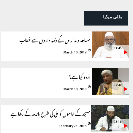
ملٹی میڈیا
مساجد و مدارس کے ذمہ داروں سے خطاب
04:45
March 10, 2018
اردو کیا ہے؟
09:32
March 10, 2018
مسجد کے اماموں کو بلّی کی طرح باندھ کے رکھا ہے
03:10
February 25, 2018