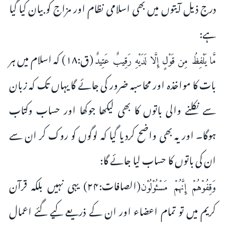
درج ذیل آیتوں میں بھی اسلامی نظام اور مزاج کو بیان کیا گیا
ہے:
(ق:۱۸) کہ اسلام میں ہر
مَّا يَلْفِظُ مِن قَوْلٍ إِلَّا لَدَيْهِ رَقِيبٌ عَتِيدٌ
بات کا مواخذہ اور محاسبہ ضرور کی جائے گا یہاں تک کہ زبان
سے نکلنے والی باتوں کا بھی لیکھا جوکھا اور حساب وکتاب
ہوگا۔ اور یہ بھی واضح کردیا گیا کہ لوگوں کو روک کر ان سے
ان کی باتوں کا حساب لیا جائے گا:
(الصافات:۲۴) یہی نہیں بلکہ قرآن
وَقِفُوْهُمْ إِنَّهُمْ مَسْئُوْلُوْن
کریم میں تو تمام اعضاء اور ان کے ذریعے کیے گئے اعمال