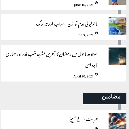
June 16, 2021
ماحولیاتی عدم توازن: اسباب اور تدارک
June 5, 2021
موجودہ ماحول میں رمضان کا آخری عشرہ، شب قدر اور ہماری
لاپرواہی
April 30, 2021
مضامین
حرمت والے مہینے