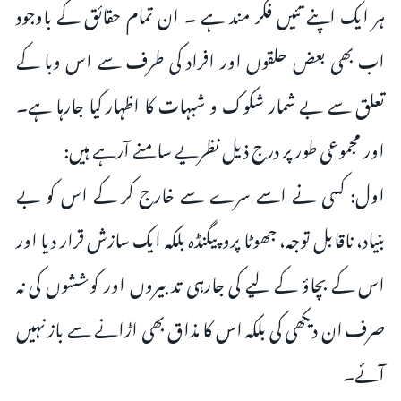
ہر ایک اپنے تئیں فکر مند ہے ۔ ان تمام حقائق کے باوجود
اب بھی بعض حلقوں اور افراد کی طرف سے اس وبا کے
تعلق سے بے شمار شکوک و شبہات کا اظہار کیا جارہا ہے۔
اور مجموعی طور پر درج ذیل نظریے سامنے آرہے ہیں:
اول: کسی نے اسے سرے سے خارج کر کے اس کو بے
بنیاد، ناقابل توجہ، جھوٹا پروپیگنڈہ بلکہ ایک سازش قرار دیا اور
اس کے بچاؤ کے لیے کی جارہی تدبیروں اور کوششوں کی نہ
صرف ان دیکھی کی بلکہ اس کا مذاق بھی اڑانے سے باز نہیں
آئے۔