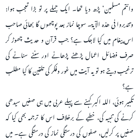
وانتم مسلمین‘ پڑھ دیا تھا۔ ایک جملے پر تو بڑا تعجب ہوا:
وتتدبروا فی ھذہ الآیۃ۔ سوچا نماز بعد پوچھوں گا بھائی صاحب
اس پیغام میں کیا لاجک ہے؟ جب قرآن و حدیث چھوڑ کر
صرف فضائل اعمال پڑھنے پڑھانے اور سننے سنانے کی
ترغیب دیتے ہو تو یہ آیت میں غور وفکر کی تلقین کا کیا مطلب
ہے؟
تکبیر ہوئی، اللہ اکبر کہنے سے پہلے عربی میں ہی صفیں سیدھی
کرنے کی تنبیہ کی، خطبے کے برخلاف اس کا ترجمہ بھی کیا کہ
صفیں پر کرلیں، صفوں کی درستگی نماز کی درستگی ہے۔ میں