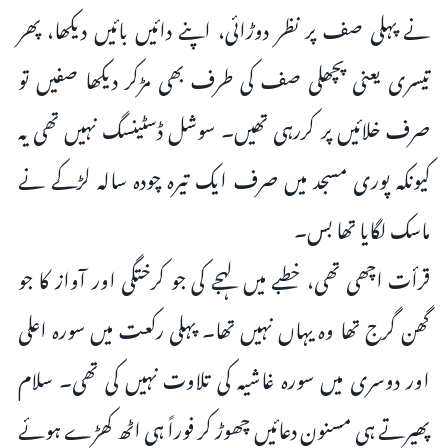
نے پہلی صف پر نظر دوڑائی، اپنے دائیں بائیں دیکھا، پھر
تیسری یعنی پچھلی صف کی طرف بھی مڑکر دیکھا صفیں تو
صرف خلائیں پر کررہی تھیں۔ سوشل ڈسٹینسگ نہیں تھی یہ
کیونکہ پوری مسجد میں صرف ایک تیرہ چودہ سالہ لڑکے نے
ماسک لگایا تھا بس۔
قرأت اچھی تھی، خطبے میں لہجے کی جو کرختگی اور آواز کا جو
گھن گرج تھا وہ یہاں نہیں تھا۔ پہلی رکعت میں سورہ اعلی
اور دوسری میں سورہ غاشیہ کی تلاوت نہیں کی تھی۔ سلام
پھیرتے ہی مسنون دعائیں چھوڑ کر فوراً ہی اٹھ کھڑے ہوئے