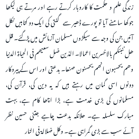
زندگی علم و حکمت کا کاروبار کرتے رہے اور مرتے ہی لیکھا
جوکھا سامنے آیا تو پورے ڈھیر سے گنتی کی ایک دو کتابیں نکل
آئیں جن کی وجہ سے سیکڑوں مسلمان آزمائش میں پڑگئے۔ قل
ھل ننبئکم بالاخسرین اعمالا۔ الذین ضل سعیھم فی الحیاۃ الدنیا
وھم یحسبون انھم یحسنون صنعا۔ بدعتی اور اس کے پیروکار
دونوں اسی گمان میں رہتے ہیں کہ یہ دین کی، قرآن کی،
مسلمانوں کی بڑی خدمت ہے، بڑا اچھا کام ہے، بہت
مبارک سلسلہ ہے۔ حلانکہ بدعت چاہے جتنی حسین نظر
آئے سب سے بڑی گمراہی ہے۔ وکل ضلالۃ فی النار