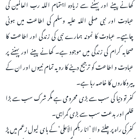
کھانے پینے اور پہننے سے زیادہ اہتمام اللہ رب العالمین کی
عبادت اور نبی صلی اللہ علیہ وسلم کی اطاعت میں ہونی
چاہیے۔ عبادت کا نمونہ ہمارے نبی کی زندگی اور اطاعت کا
صحابہ کرام کی زندگی میں موجود ہے۔ کھانے پینے اور پہننے پر
عبادت و اطاعت کو ترجیح دینے کا رویہ تمام نبیوں اور ان کے
پیروکاروں کا خاصہ رہا ہے۔
کفر تو دنیا کی سب سے بڑی محرومی ہے مگر شرک سب سے بڑا
ظلم اور بدعت سب سے بڑی گمراہی۔
کفر کی راہ پر چلنے والا ’انا ربکم الأعلی‘ کے ہای لیول زعم میں پڑ