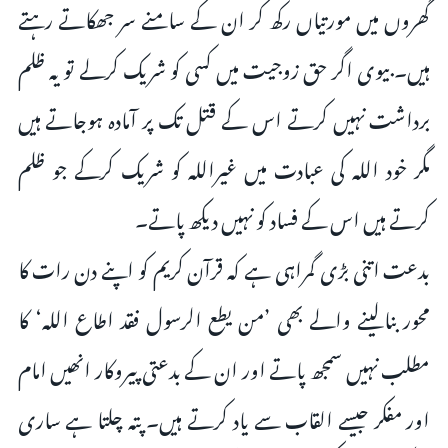
گھروں میں مورتیاں رکھ کر ان کے سامنے سر جھکاتے رہتے
ہیں۔ بیوی اگر حق زوجیت میں کسی کو شریک کرلے تو یہ ظلم
برداشت نہیں کرتے اس کے قتل تک پر آمادہ ہوجاتے ہیں
مگر خود اللہ کی عبادت میں غیراللہ کو شریک کرکے جو ظلم
کرتے ہیں اس کے فساد کو نہیں دیکھ پاتے۔
بدعت اتنی بڑی گمراہی ہے کہ قرآن کریم کو اپنے دن رات کا
محور بنالینے والے بھی ’من یطع الرسول فقد اطاع اللہ‘ کا
مطلب نہیں سمجھ پاتے اور ان کے بدعتی پیروکار انھیں امام
اور مفکر جیسے القاب سے یاد کرتے ہیں۔ پتہ چلتا ہے ساری