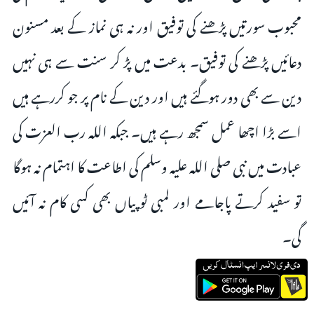
محبوب سورتیں پڑھنے کی توفیق اور نہ ہی نماز کے بعد مسنون
دعائیں پڑھنے کی توفیق۔ بدعت میں پڑ کر سنت سے ہی نہیں
دین سے بھی دور ہوگئے ہیں اور دین کے نام پر جو کررہے ہیں
اسے بڑا اچھا عمل سمجھ رہے ہیں۔ جبکہ اللہ رب العزت کی
عبادت میں نبی صلی اللہ علیہ وسلم کی اطاعت کا اہتمام نہ ہوگا
تو سفید کرتے پاجامے اور لمبی ٹوپیاں بھی کسی کام نہ آئیں
گی۔