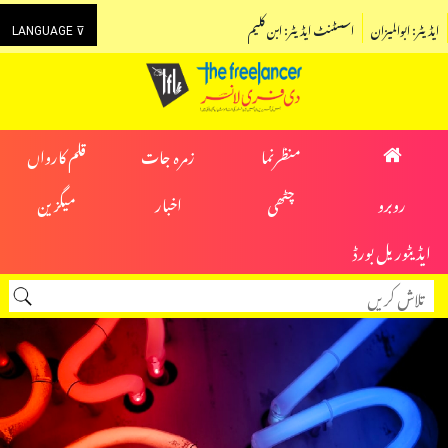
ایڈیٹر: ابوالمیزان
اسسٹنٹ ایڈیٹر: ابن کلیم
LANGUAGE ⊽
منظرنما
زمرہ جات
قلم کارواں
روبرو
چٹھی
اخبار
میگزین
ایڈیٹوریل بورڈ