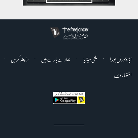
ایڈیٹوریل بورڈ
ملٹی میڈیا
ہمارے بارے میں
رابطہ کریں
اشتہار دیں