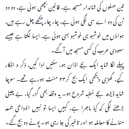
تین صفوں کی شاندار مسجد ہے، قالین بچھی ہوئی ہے، دو دو
ٹن کی دو اے سی لگی ہوئی ہے، چار چار پنکھے چل رہے ہیں،
ہواؤں میں خوشبو ہی خوشبو بسی ہوئی ہے، ایسا لگتا ہے جیسے
سعودی عرب کی کسی مسجد میں آ گئے۔
پہلے لگا شاید ایک بجے اذان ہو، سنتیں ادا کیں، ذکر و اذکار
کیے، گھڑی دیکھی ایک بج کر۲۳ منٹ ہورہے تھے۔ سوچا
شاید ڈیڑھ بجے خطبہ شروع ہو۔ یہ وقفہ بھی گزر گیا، بے چینی
بڑھنے لگی کہ کیا ماجرا ہے، کہیں ایسا تو نہیں الوداعی جمعہ
منانے کا معاملہ ہو اور تاخیر کی جا رہی ہو۔ پونے دو بج گئے۔