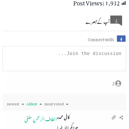
Post Views:
1,932
2
آپ کے تبصرے
Connect with
2
newest
oldest
most voted
کافی عمدہ
الطاف الرحمن سلفی
جزاکم الله خيرا