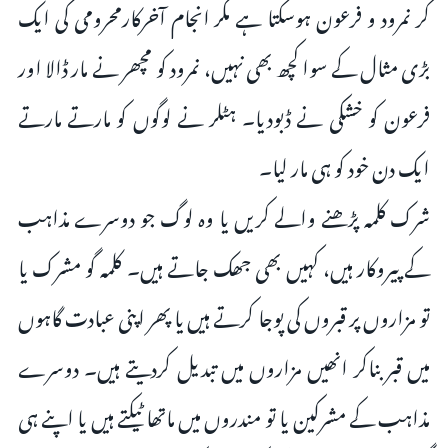
کر نمرود و فرعون ہوسکتا ہے مگر انجام آخرکارمحرومی کی ایک
بڑی مثال کے سوا کچھ بھی نہیں، نمرود کو مچھر نے مار ڈالا اور
فرعون کو خشکی نے ڈبودیا۔ ہٹلر نے لوگوں کو مارتے مارتے
ایک دن خود کو ہی مار لیا۔
شرک کلمہ پڑھنے والے کریں یا وہ لوگ جو دوسرے مذاہب
کے پیروکار ہیں، کہیں بھی جھک جاتے ہیں۔ کلمہ گو مشرک یا
تو مزاروں پر قبروں کی پوجا کرتے ہیں یا پھر اپنی عبادت گاہوں
میں قبر بناکر انھیں مزاروں میں تبدیل کردیتے ہیں۔ دوسرے
مذاہب کے مشرکین یا تو مندروں میں ماتھا ٹیکتے ہیں یا اپنے ہی