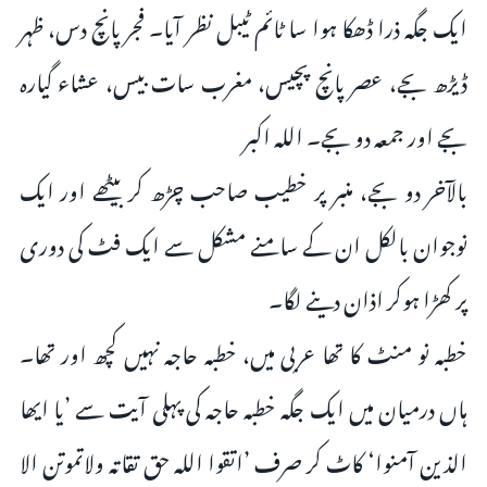
ایک جگہ ذرا ڈھکا ہوا سا ٹائم ٹیبل نظر آیا۔ فجر پانچ دس، ظہر
ڈیڑھ بجے، عصر پانچ پچیس، مغرب سات بیس، عشاء گیارہ
بجے اور جمعہ دو بجے۔ اللہ اکبر
بالآخر دو بجے، منبر پر خطیب صاحب چڑھ کر بیٹھے اور ایک
نوجوان بالکل ان کے سامنے مشکل سے ایک فٹ کی دوری
پر کھڑا ہوکر اذان دینے لگا۔
خطبہ نو منٹ کا تھا عربی میں، خطبہ حاجہ نہیں کچھ اور تھا۔
ہاں درمیان میں ایک جگہ خطبہ حاجہ کی پہلی آیت سے ’یا ایھا
الذین آمنوا‘ کاٹ کر صرف ’اتقوا اللہ حق تقاتہ ولاتموتن الا