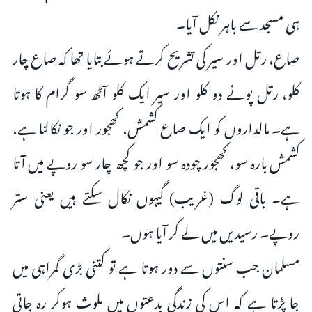
ہی مسجد سے باہر نکل آیا۔
صاع، رتل اور سیر کی تشریح کرتے ہوئے بتایا تھا کہ صاع چار
کلو، رتل پونے دو کلو اور سیر ایک کلو آٹھ سو گرام کا ہوتا
ہے۔ مالداروں کو ایک صاع کشمش، کھجور اور جو نکالنا ہے،
کشمش بارہ سو، کھجور چودہ سو اور جو کچھ چار سو روپے میں آتا
ہے۔ باقی لوگ (غریب) گیہوں نکال سکتے ہیں یعنی ستر
روپے۔ رسیدیں میں لے کر آیا ہوں۔
مسلمان جب سنتوں سے دور ہوتا ہے تو کتنی بڑی گمراہی میں
جا پڑتا ہے کہ اس کی زندگی بدعتوں میں ملوث ہوکر رہ جاتی