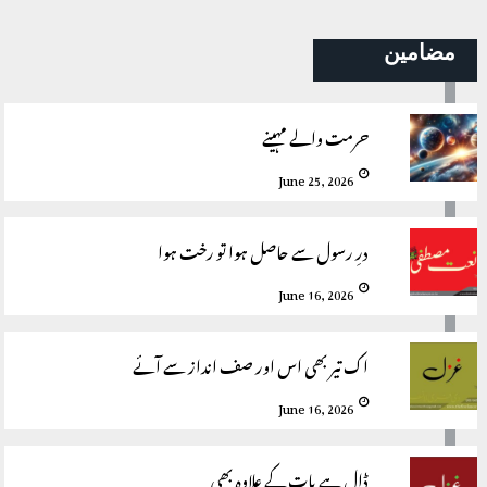
مضامین
حرمت والے مہینے
June 25, 2026
درِ رسول سے حاصل ہوا تو رخت ہوا
June 16, 2026
اک تیر بھی اس اور صف انداز سے آئے
June 16, 2026
ڈال ہے پات کے علاوہ بھی