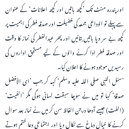
اور پندرہ منٹ تک ’کچھ باتیں اور کچھ اعلانات‘ کے عنوان
سے پہلے تو الوداعی جمعہ کی فضیلت اور صدقہ فطر کی اہمیت پر
کچھ بے سر وپا باتیں بتائیں اور پھر عیدالفطر کی نماز کا وقت
اور صدقہ فطر ادا کرنے والوں کے لیے مستحق اداروں کی
رسیدیں موجود ہونے کا اعلان کیا۔
’سئل النبی صلی اللہ علیہ وسلم‘ کہہ کر جب ’ای الأفضل
صدقۃ‘ کہا‌ تو میں نے سوچا سبقت لسانی ہوگی مگر ’الفیت‘
(الفت) جیسے آدھا درجن الفاظ سن کر میں نے نماز بعد سوال
کرنے کا خیال دماغ سے نکال دیا اور اجتماعی دعا ختم ہوتے