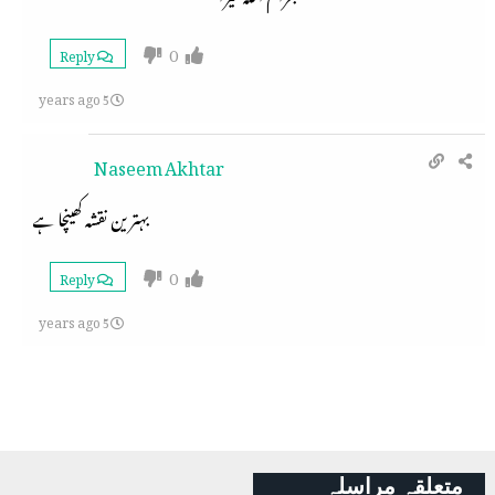
0
Reply
5 years ago
Naseem Akhtar
بہترین نقشہ کھینچا ہے
0
Reply
5 years ago
متعلقہ مراسلہ