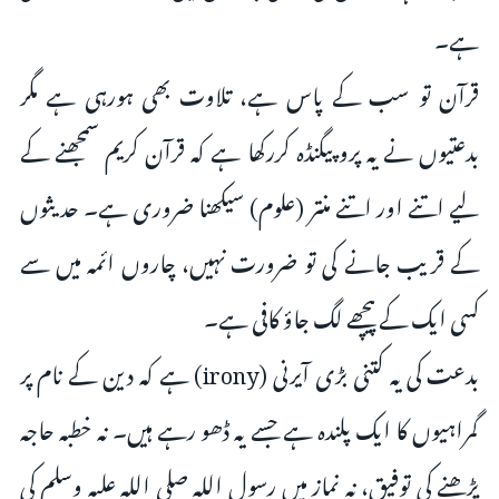
ہے۔
قرآن تو سب کے پاس ہے، تلاوت بھی ہورہی ہے مگر
بدعتیوں نے یہ پروپیگنڈہ کررکھا ہے کہ قرآن کریم سمجھنے کے
لیے اتنے اور اتنے منتر (علوم) سیکھنا ضروری ہے۔ حدیثوں
کے قریب جانے کی تو ضرورت نہیں، چاروں ائمہ میں سے
کسی ایک کے پیچھے لگ جاؤ کافی ہے۔
بدعت کی یہ کتنی بڑی آیرنی (irony) ہے کہ دین کے نام پر
گمراہیوں کا ایک پلندہ ہے جسے یہ ڈھو رہے ہیں۔ نہ خطبہ حاجہ
پڑھنے کی توفیق، نہ نماز میں رسول اللہ صلی اللہ علیہ وسلم کی