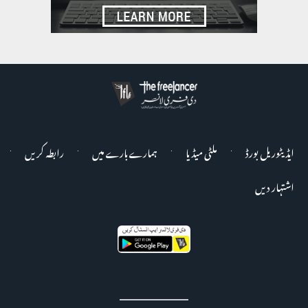
ایڈیٹوریل بورڈ
ملٹی میڈیا
ہمارے بارے میں
رابطہ کریں
اشتہار دیں