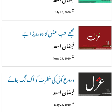
July 20, 2020
مجھے جب عشق کا دورہ پڑا ہے
فیضان اسعد
June 23, 2020
دروغ گوئی کی فطرت کو آگ لگ جائے
فیضان اسعد
May 29, 2020