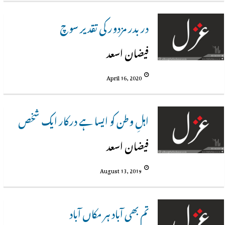
در بدر مزدور کی تقدیر سوچ
فیضان اسعد
April 16, 2020
اہلِ وطن کو ایسا ہے درکار ایک شخص
فیضان اسعد
August 13, 2019
تم بھی آباد ہر مکاں آباد