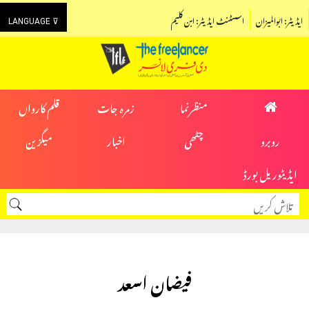
ایڈیٹر: ابوالمیزان
اسسٹنٹ ایڈیٹر: ابن کلیم
LANGUAGE ⊽
منظرنما
زمرہ جات
قلم کارواں
روبرو
چٹھی
اخبار
میگزین
ایڈیٹوریل بورڈ
فیضان اسعد