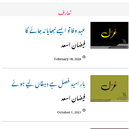
تعارف
عہدِ وفا تو ایسے نبھایا نہ جائے گا
فیضان اسعد
February 18, 2024
بارِ امیدِ فصل ہے دہقاں لیے ہوئے
فیضان اسعد
October 1, 2021