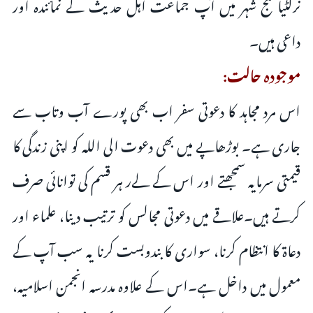
نرکٹیا گنج شہر میں آپ جماعت اہل حدیث کے نمائندہ اور
داعی ہیں۔
موجودہ حالت:
اس مرد مجاہد کا دعوتی سفر اب بھی پورے آب وتاب سے
جاری ہے۔ بوڑھاپے میں بھی دعوت الی اللہ کو اپنی زندگی کا
قیمتی سرمایہ سمجھتے اور اس کے لےر ہر قسم کی توانائی صرف
کرتے ہیں۔علاقے میں دعوتی مجالس کو ترتیب دینا، علماء اور
دعاۃ کا انتظام کرنا، سواری کا بندوبست کرنا یہ سب آپ کے
معمول میں داخل ہے۔اس کے علاوہ مدرسہ انجمن اسلامیہ،