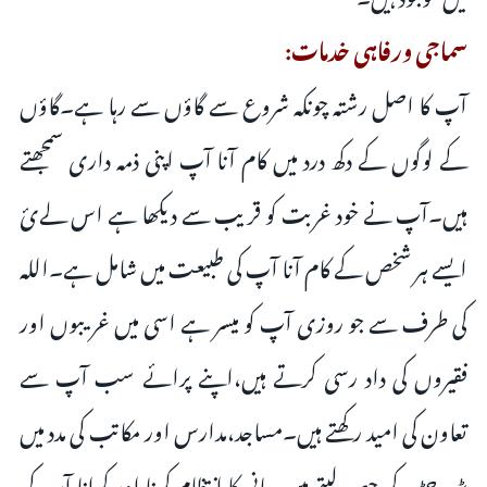
سماجی ورفاہی خدمات:
آپ کا اصل رشتہ چونکہ شروع سے گاؤں سے رہا ہے۔گاؤں
کے لوگوں کے دکھ درد میں کام آنا آپ اپنی ذمہ داری سمجھتے
ہیں۔آپ نے خود غربت کو قریب سے دیکھا ہے اس لےئ
ایسے ہر شخص کے کام آنا آپ کی طبیعت میں شامل ہے۔اللہ
کی طرف سے جو روزی آپ کو میسر ہے اسی میں غریبوں اور
فقیروں کی داد رسی کرتے ہیں،اپنے پرائے سب آپ سے
تعاون کی امید رکھتے ہیں۔مساجد،مدارس اور مکاتب کی مدد میں
بڑھ چڑھ کر حصہ لیتے ہیں۔پانی کا انتظام کرنا اور کرانا آپ کی