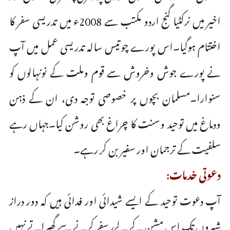
اخیر میں نرکٹیا گنج اردو مکتب سے 2008ء میں تدریسی سفر کا
اختتام ہوگیا۔اس پورے چوتیس سالہ تدریسی عمل میں آپ
نے پورے جوش وخروش سے قوم وملت کے نونہالوں کو
سنوارا۔مسلمان بچوں پر خصوصی توجہ دی، ان کے ذہن
ودماغ میں توحید وسنت کا چراغ بھی روشن کیا۔جہاں رہے
سلفیت کے ترجمان اور سفیر بن کر رہے۔
دعوتی خدمات:
آپ دعوت توحید کے ایسے شیدائی اور فدائی ہیں کہ دور دراز
شہروں تک اس مشن کے لےر سفر کرنے سے گھبراتے نہیں