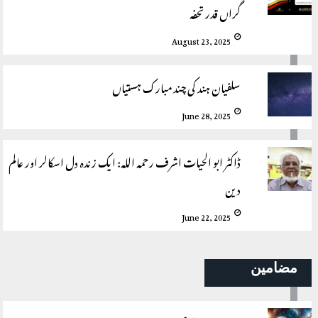
گراں قدر تحفہ
August 23, 2025
سلفیان ہند کی چند مبارک ہستیاں
June 28, 2025
ڈاکٹر ابو الحیات اشرف ‍‌رحمہ اللہ: ایک زندہ دل اسکالر اور عالم
دین
June 22, 2025
مضامین