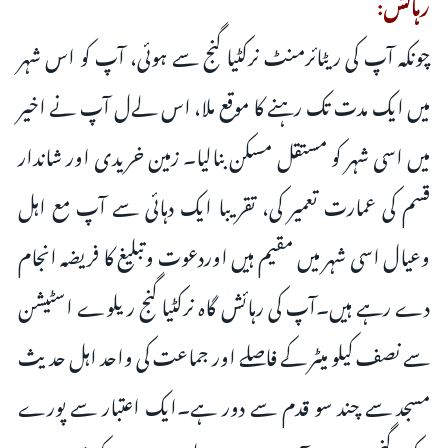
رہائش:
چونکہ آپ کی ریٹائرمنٹ نرکٹیا گنج سے ہوئی، آپ کو اس شہر
میں ایک مدت تک رہنے کا موقع ملا، اس لےل آپ نے اخیر
میں اسی شہر کو مستقل مسکن بنالیا۔ زمین خریدی اور شاندار
قسم کی عمارت تعمیر کی، تقریبا ایک دہائی سے آپ مع اہل
وعیال اسی شہر میں مقیم ہیں اوردعوت وتبلیغ کا فریضہ انجام
دے رہے ہیں۔آپ کی رہائش گاہ نرکٹیا گنج ریلوے اسٹیشن
سے نصف کیلو میٹر کے فاصلے اور جماعت کی واحد اہل حدیث
مسجد سے چند سو قدم سے دور ہے۔ایک اعتبار سے پورے