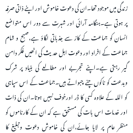
زندگی میں موجود تھا۔ان کی دعوت خاموش اور اپنے ذاتی صرفہ
پر ہوتی ہے۔ہنگامہ آرائی اور شہرت سے دور اس متواضع
انسان کو جماعت کے کاز سے جذباتی لگاؤ ہے،صبح و شام
جماعت کے افراد اور دعوت اہل حدیث کی انھیں فکر دامن
گیر رہتی ہے۔اپنے تجربے اور مطالعے کی بنیاد پر شرک
وبدعت کو ناکوں چنے چبواتے ہیں۔جماعت کے اس سپاہی
کو اللہ کے علاوہ کسی کا ڈر اورخوف نہیں ہوتا۔ان کی ذات
اور خدمات اس بات کی مستحق ہے کہ ان کے کارناموں کو
منظر عام پر لایا جائے،ان کی خاموش دعوت وتبلیغ کا