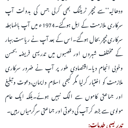
ودھالیہ‘‘سے ٹیچر ٹریننگ بھی کرلی جس کی بدولت آپ
سرکاری ملازمت کے اہل ہوگئے۔1974ء میں آپ باضابطہ
سرکاری ٹیچر بحال ہوگئے۔اس کے بعد آپ نے ریاست بہار
کے مختلف شہروں اور قصبوں میں تدریسی فریضہ بحسن
وخوبی انجام دیا۔اقتصادی طور پر آپ نے ضرور سرکاری
ملازمت کو اختیار کرلیا مگر کبھی اسلام وایمان،دعوت وتبلیغ
اور جماعتی کاموں سے الگ نہیں ہوئے۔بلکہ ایک عام
مولوی سے بڑھ کر آپ کی دعوتی اور جماعتی سرگرمیاں رہیں۔
تدریسی خدمات: