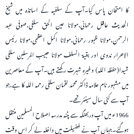
کا امتحان پاس کیا۔آپ کے سلفیہ کے اساتذہ میں شیخ
الحدیث عاقل رحمانی،مولانا عین الحق سلفی،صوفی عبد
الرحمن،مولانا ظہور رحمانی،مولانا اکمل اعظمی،مولانا رئیس
الاحرار ندوی اور بقیۃ السلف مولانا حبیب المرسلین سلفی
شیدا(حفظہ اللہ) وغیرہ شہرت رکھتے ہیں۔آپ کے معاصرین
میں مشہور نام علامہ ڈاکٹر محمد لقمان سلفی رحمہ اللہ کا ہے،جو
آپ سے کئی سال سینئر تھے۔
1966ء میں آپ دربھنگہ سے پٹنہ مدرسہ اصلاح المسلمین منتقل
ہوگئے۔جہاں آپ نے فضیلت میں داخلہ لے کر اس وقت