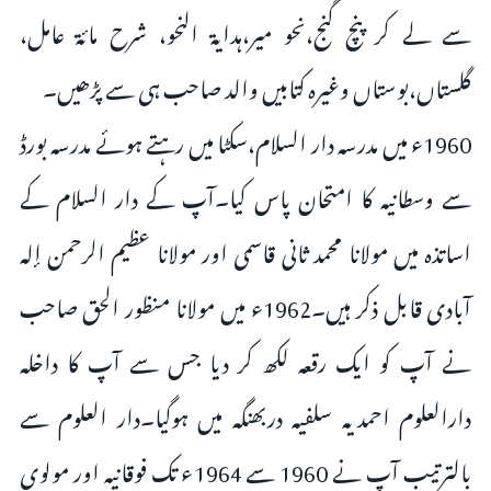
سے لے کر پنچ گنج،نحو میر،ہدایۃ النحو، شرح مائۃ عامل،
گلستاں،بوستاں وغیرہ کتابیں والد صاحب ہی سے پڑھیں۔
1960ء میں مدرسہ دار السلام،سکٹا میں رہتے ہوئے مدرسہ بورڈ
سے وسطانیہ کا امتحان پاس کیا۔آپ کے دار السلام کے
اساتذہ میں مولانا محمد ثانی قاسمی اور مولانا عظیم الرحمن إلہ
آبادی قابل ذکر ہیں۔1962ء میں مولانا منظور الحق صاحب
نے آپ کو ایک رقعہ لکھ کر دیا جس سے آپ کا داخلہ
دارالعلوم احمدیہ سلفیہ دربھنگہ میں ہوگیا۔دار العلوم سے
بالترتیب آپ نے 1960 سے 1964ء تک فوقانیہ اور مولوی