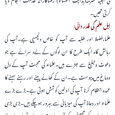
کرتی تھیں۔
اہل علم کی قدر دانی:
علما،فضلا اور طلبہ سے آپ کو خاص دلچسپی ہے۔آپ کی
رہائش گاہ ایک طرح کا ان لوگوں کے لےد سرائے ہے جو
دعوت وتبلیغ سے جڑے ہیں۔علماء کی محبت آپ کے دل
ودماغ میں پیوست ہے۔ان کے کھانے پینے اور رہنے سہنے کا
عمدہ انتظام کرنا آپ کی اولین کوشش ہوتی ہے۔بڑے بڑے
علماء اور دعاۃ آپ کی میزبانی سے بہرور ہوچکے ہیِں۔بڑی بڑی
جامعات کے محصلین کو آپ اپنا مہمان بناتے اور ان کا