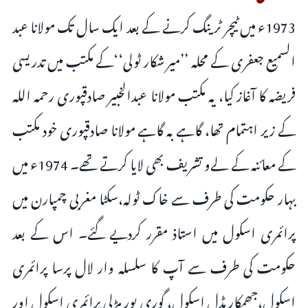
1973ء میں ٹیچر ٹرینگ کرنے کے بعد ایک سال تک مولانا عبد
السمیع جعفری کے محلہ ’’میر شکار ٹولی‘‘کے مکتب میں تدریسی
فریضہ کا آغاز کیا، یہ مکتب مولانا عبدالخبیر صادقپوری رحمہ اللہ
کے زیر اہتمام تھا، گاہے بہ گاہے مولانا صادقپوری خود مکتب
کے معائنہ کے لےو تشریف بھی لایا کرتے تھے۔ 1974ء میں
بہار حکومت کی طرف سے خاک ٹولہ،سکٹا مغربی چمپارن میں
پرائمری اسکول میں استاذ مقرر کردیے گئے۔ اس کے بعد
حکومت کی طرف سے آپ کا سلسلہ وار لال پرسا پرائمری
اسکول،جھمکار مڈل اسکول، گوری پور مڑلی پرائمری اسکول اور