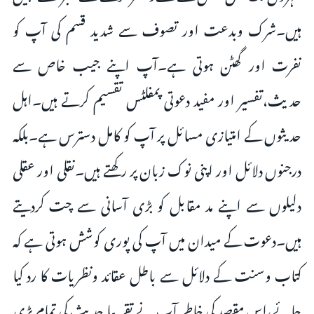
ہیں۔شرک وبدعت اور تصوف سے شدید قسم کی آپ کو
نفرت اور گھٹن ہوتی ہے۔آپ اپنے جیب خاص سے
حدیث،تفسیر اور مفید دعوتی پمفلٹس تقسیم کرتے ہیں۔اہل
حدیثوں کے امتیازی مسائل پر آپ کو کامل دسترس ہے۔بلکہ
درجنوں دلائل اور اپنی نوک زبان پر رکھتے ہیں۔نقلی اور عقلی
دلیلوں سے اپنے مد مقابل کو بڑی آسانی سے چت کردیتے
ہیں۔دعوت کے میدان میں آپ کی پوری کوشش ہوتی ہے کہ
کتاب وسنت کے دلائل سے باطل عقائد ونظریات کا رد کیا
جائے،اس مقصد کی خاطر آپ نے تقریبا حدیث کی تمام بڑی