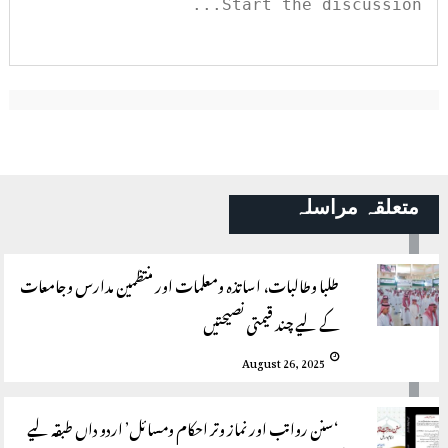
متعلقہ مراسلہ
طلبا وطالبات، اساتذہ ومعلمات اور منتظمین مدارس وجامعات
کے لیے چند قیمتی نصیحتیں
August 26, 2025
‘سنن رواتب اور نماز وتر احکام ومسائل’ اردو داں طبقہ لیے