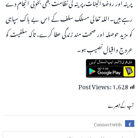
پرینہ اور روضۃ البنات،پرینہ کی نظامت بھی بخوبی انجام دے
رہے ہیں۔اللہ تعالی مسلک سلف کے اس بے باک سپاہی
کو مزید حوصلہ اور صحت مند زندگی عطا کرے، تاکہ سلفیت کو
عروج واقبال نصیب ہو۔
Post Views:
1,628
آپ کے تبصرے
Connect with