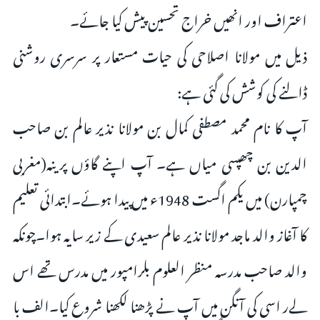
اعتراف اور انھیں خراج تحسین پیش کیا جائے۔
ذیل میں مولانا اصلاحی کی حیات مستعار پر سرسری روشنی
ڈالنے کی کوشش کی گئی ہے:
آپ کا نام محمد مصطفی کمال بن مولانا نذیر عالم بن صاحب
الدین بن چھپسی میاں ہے۔ آپ اپنے گاؤں پرینہ(مغربی
چمپارن) میں یکم اگست 1948ء میں پیدا ہوئے۔ابتدائی تعلیم
کا آغاز والد ماجد مولانا نذیر عالم سعیدی کے زیر سایہ ہوا۔چونکہ
والد صاحب مدرسہ منظر العلوم بلرامپور میں مدرس تھے اس
لےر اسی کی آنگن میں آپ نے پڑھنا لکھنا شروع کیا۔الف با