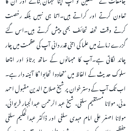
تعاون کرتے اور کراتے ہیں۔اتنا ہی نہیں بلکہ رخصت
کرتے وقت تحفہ تحائف بھی پیش کرتے ہیں۔اس گئے
گزرے زمانے میں علما کی اتنی قدر دانی آپ کی عظمت میں چار
چاند لگاتی ہے۔آپ کا مہمانوں کے ساتھ برتاؤ اور اچھا
سلوک حدیث کے الفاظ میں ’تھادوا تحابوا‘کا آئینہ دار ہے۔
اب تک آپ کے دستر خوان پر شیخ صلاح الدین مقبول احمد
مدنی، مولانا مستقیم سلفی، شیخ عبد الرحمن عبدالجبار فریوائی،
مولانا اصغر علی امام مہدی سلفی اور ڈاکٹر عبدالحکیم سلفی