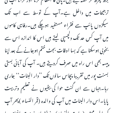
ترجیحات میں داخل ہے۔آپ کے توسط سے اب تک
سیکڑوں پائپ سے فقراء مستفید ہوچکے ہیں۔رفاہی کاموں
میں آپ کس حد تک دلچسپی لیتے ہیں اس کا اندازہ اس سے
بخوبی ہوسکتا ہے کہ بسا اوقات بجٹ ختم ہوجانے کے بعد اپنا
پیسہ بھی اس راہ میں صرف کردیتے ہیں۔ آپ کی آبائی بستی
بسنت پور میں تقریبا پچاس سالوں تک ’’دار البنات‘‘ جاری
رہا۔جہاں سے ان گنت حوا کی بیٹیوں نے تعلیم وتربیت
پایا۔اس دار البنات میں آپ کی والدہ (قمر النساء )پھر آپ
کی اہلیہ محترمہ(ہدایت النساء) رضاکارانہ خدمت انجام دیا