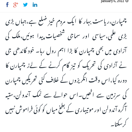
چمپارن،ریاست بہار کا ایک مردم خیز ضلع ہے،جہاں بڑی
بڑی علمی،سیاسی اور سماجی شخصیات پیدا ہوئیں،ملک کی
آزادی میں بھی چمپارن کا بڑا اہم رول رہا۔ خود گاندھی جی
نے آزادی کی تحریک کو تیز گام کرنے کے لےز چمپارن کا
دورہ کیا،اس وقت انگریزوں کے خلاف کئی تحریکیں چمپارن
کی سرزمین سے اٹھیں۔اس حوالے سے نمک آندولن،ستیہ
آگرہ آندولن اور موتیہاری کے بطخ میاں کو کوئی فراموش نہیں
کرسکتا۔