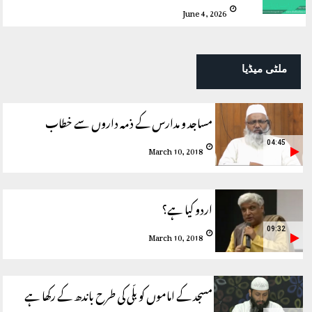
June 4, 2026
ملٹی میڈیا
مساجد و مدارس کے ذمہ داروں سے خطاب
04:45
March 10, 2018
اردو کیا ہے؟
09:32
March 10, 2018
مسجد کے اماموں کو بلّی کی طرح باندھ کے رکھا ہے