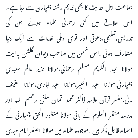
جماعت اہل حدیث کا بھی قدیم رشتہ چمپارن سے رہا ہے۔
اس علاقے میں کئی رحمانی علماء ہوئے جن کی
تدریسی،تعلیمی،دعوتی اور قومی وملی خدمات سے ایک دنیا
متعارف ہوئی۔اس ضمن میں صاحب دیوان گلشن ہدایت
مولانا عبد الکریم مسلم رحمانی،مولانا نذیر عالم سعیدی
چمپارنی،مولانا عبد الخبیر،مولانا عبدالباری،مولانا حنیف
مدنی،مفسر قرآن علامہ ڈاکٹر محمد لقمان سلفی رحمہم اللہ اور
مدرسہ منظر العلوم کے بانی مولانا منظور الحق چمپارنی کے
اسماء قابل ذکر ہیں۔موجودہ علماء میں مولانا اصغر امام مہدی