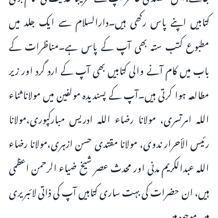
کتابیں اپنے پاس رکھی ہیں۔دارالسلام سے ایک جلد میں
مطبوع کتب ستہ بھی آپ کے پاس ہے۔مناظرات کے
باب میں کام آنے والی کتابیں بھی آپ کے ارد گرد اور زیر
مطالعہ ہوا کرتی ہیں۔آپ کے پسندیدہ مولفین میں مولانا ثناء
اللہ امرتسری، مولانا رضاء اللہ ادریس مبارکپوری،مولانا
رئیس الأحرار ندوی، مولانا مقتدی حسن ازہری،مولانا رضاء
اللہ عبدالکریم مدنی اور محدث عصر شیخ ضیاء الرحمن اعظمی
ہیں، ان حضرات کی بہت ساری کتابیں آپ کی ذاتی لائبریری
میں موجود ہیں۔