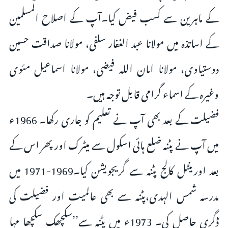
کے ماہرین سے کسب فیض کیا۔آپ کے اصلاح المسلمین
کے اساتذہ میں مولانا عبد الغفار سلفی، مولانا صداقت حسین
دوستیاوی، مولانا امان اللہ فیضی، مولانا اسماعیل مئوی
وغیرہ کے اسماء گرامی قابل توجہ ہیں۔
فضیلت کے بعد بھی آپ نے تعلیم کو جاری رکھا۔ 1966ء
میں آپ نے پٹنہ ضلع ہائی اسکول سے میٹرک اور پھر اس کے
بعد اورینٹل کالج پٹنہ سے گریجویشن کیا۔1969-1971 میں
مدرسہ شمس الہدی،پٹنہ سے بھی عالمیت اور فضیلت کی
ڈگری حاصل کی۔ 1973ء میں پٹنہ سے’’سکچھک سکچھا مہا