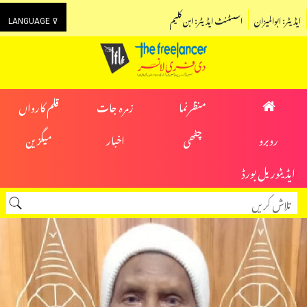
ایڈیٹر: ابوالمیزان
اسسٹنٹ ایڈیٹر: ابن کلیم
LANGUAGE ⊽
منظرنما
زمرہ جات
قلم کارواں
روبرو
چٹھی
اخبار
میگزین
ایڈیٹوریل بورڈ