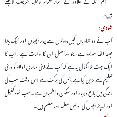
حفظہم اللہ کے علاوہ بے شمار علماء وطلبہ تشریف لاچکے
ہیں۔
شادی:
آپ نے دو شادیاں کیں،دونوں سے چار بچیاں اور ایک بیٹا
عبید اللہ موجود ہے۔جو دراصل ان کا وارث ہے۔آپ کا
ایک بہت بڑا کمال یہ ہے کہ آپ نے اپنی ساری اولاد کو دینی
تعلیم سے مزین کیا ہے،جس کی برکت سے اس وقت سب کی
زندگی میں باغ وبہار اور سکون واطمیان ہے۔سب خود کفیل
اور اپنے بچوں کی اولین معلمہ اور معلم ہیں۔