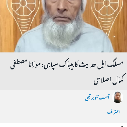
مسلک اہل حدیث کا بیباک سپاہی: مولانا مصطفی
کمال اصلاحی
آصف تنویر تیمی
اعتراف
January 6, 2022