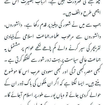
کچھ کہنے کی ضرورت نہیں ہے، ارباب بصیرت اس سے
اچھی طرح واقف ہیں۔
جب سے میں نے شعور کی دہلیز پر قدم رکھا ہے، دانشوروں،
دانشوروں سے مرعوب علماء،جماعت اسلامی کےبنیادی
لٹریچر کی سیر کرنے والے کم پڑھے لکھے عوام پر مشتمل یہ
جماعت عالمی سیاست پر بہت زور شور سے گفتگو کرتی ہے ۔
کبھی مصر،کبھی ترکی اور کبھی سعودی عرب اس کا موضوع
بنتے ہیں۔ ایسا لگتا ہے کہ اگر ان ملکوں کی باگ ڈور ان کے
حوالے کردی جائے تو وہاں پورے طور پر اسلام آجائے گا۔