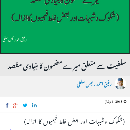
سلفیت سے متعلق میرے مضمون کا بنیادی مقصد
رفیق احمد رئیس سلفی
July 5, 2018
(شکوک وشبہات اور بعض غلط فہمیوں کا ازالہ)