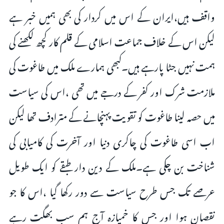
واقف ہیں،ایران کے اس میں کردار کی بھی ہمیں خبر ہے
لیکن اس کے خلاف جماعت اسلامی کے قلم کار کچھ لکھنے کی
ہمت نہیں جٹا پارہے ہیں۔کبھی ہمارے ملک میں طاغوت کی
ملازمت شرک اور کفر کے درجے میں تھی ،اس کی سیاست
میں حصہ لینا طاغوت کو تقویت پہنچانے کے مترادف تھا لیکن
اب اسی طاغوت کی چاکری دنیا اور آخرت کی کامیابی کی
شناخت بن چکی ہے۔ملک کے دین دار طبقے کو ایک طویل
عرصے تک جس طرح سیاست سے دور رکھا گیا ،اس کا جو
نقصان ہوا اور جس کا خمیازہ آج ہم سب بھگت رہے