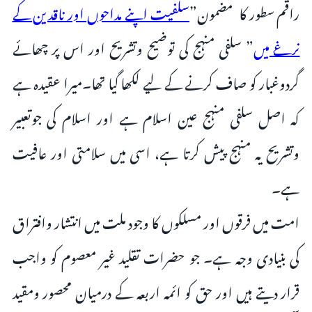
راقم سطور کا مضمون”
سلفیت اپنے مداحوں اور ناقدین کے
نرغے میں
” سلفی منہج کی توضیح وتشریح اور اس پر چھائے
گردوغبار کو صاف کرنے کے لیے لکھا گیا تھا۔میرا عقیدہ ہے
کہ اصل سلفی منہج عین اسلام ہے اور اسلام کی جوتعبیر
وتشریح یہ منہج پیش کرتا ہے، اسی میں سلامتی اور عافیت
ہے۔
امت میں فرقوں اور مسلکوں کا وجود ملت میں انتشار وافتراق
کی بنیادی وجہ ہے۔ جو حضرات تقلید غیر معصوم کو واجب
قرار دیتے ہیں اور حق کو ائمہ اربعہ کے درمیان محصور ومقید