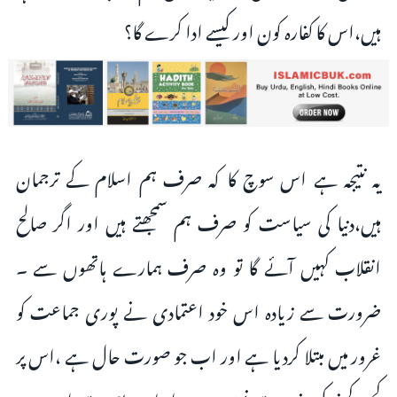
ہیں،اس کا کفارہ کون اور کیسے ادا کرے گا؟
یہ نتیجہ ہے اس سوچ کا کہ صرف ہم اسلام کے ترجمان
ہیں،دنیا کی سیاست کو صرف ہم سمجھتے ہیں اور اگر صالح
انقلاب کہیں آئے گا تو وہ صرف ہمارے ہاتھوں سے ۔
ضرورت سے زیادہ اس خود اعتمادی نے پوری جماعت کو
غرور میں مبتلا کردیا ہے اور اب جو صورت حال ہے ،اس پر