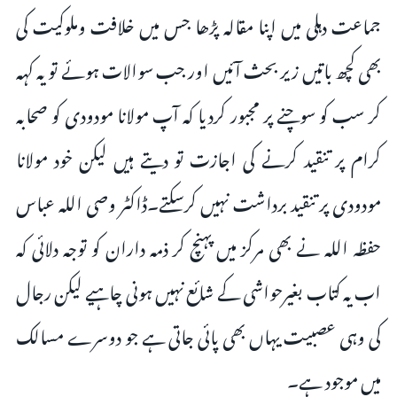
جماعت دہلی میں اپنا مقالہ پڑھا جس میں خلافت وملوکیت کی
بھی کچھ باتیں زیر بحث آئیں اور جب سوالات ہوئے تو یہ کہہ
کر سب کو سوچنے پر مجبور کردیا کہ آپ مولانا مودودی کو صحابہ
کرام پر تنقید کرنے کی اجازت تو دیتے ہیں لیکن خود مولانا
مودودی پر تنقید برداشت نہیں کرسکتے۔ڈاکٹر وصی اللہ عباس
حفظہ اللہ نے بھی مرکز میں پہنچ کر ذمہ داران کو توجہ دلائی کہ
اب یہ کتاب بغیرحواشی کے شائع نہیں ہونی چاہیے لیکن رجال
کی وہی عصبیت یہاں بھی پائی جاتی ہے جو دوسرے مسالک
میں موجود ہے۔