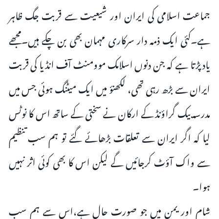
جماعت اسلامی کی ایران اور شیعیت سے قربت جگ ظاہر
ہے۔کئی ایک ذمہ دار سرکاری مہمان بھی بن چکے ہیں۔مجھے
یاد پڑتا ہے کہ جن دنوں اسلامک موومنٹ آف انڈیا کی قربت
ایران سے بڑھ رہی تھی، لکھنؤ میں ایک میٹنگ ہوئی جس میں
مدرسہ بیک گراؤنڈ کے ارکان نے سختی کے ساتھ اس کا نوٹس
لیا کہ اگر ایران سے تعلقات بڑھائے گئے تو ہم سب تنظیم
سے واک آؤٹ کرجائیں گے لیکن اس کا بھی کوئی اثر نہیں
ہوا۔
شام اور یمن میں جو صورت حال ہے،اس سے ہم سب