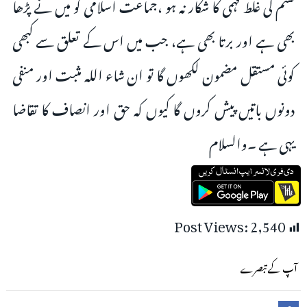
قسم کی غلط فہمی کا شکار نہ ہو ،جماعت اسلامی کو میں نے پڑھا
بھی ہے اور برتا بھی ہے، جب میں اس کے تعلق سے کبھی
کوئی مستقل مضمون لکھوں گا تو ان شاء اللہ مثبت اور منفی
دونوں باتیں پیش کروں گا کیوں کہ حق اور انصاف کا تقاضا
یہی ہے ۔والسلام
Post Views:
2,540
آپ کے تبصرے