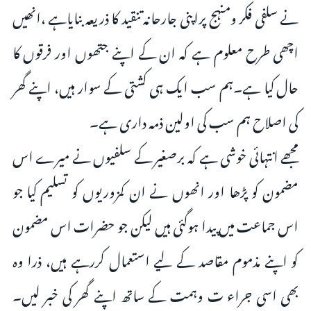
نے سلفی فکر ومنہج پراپنی جارحانہ تنقید کا ذریعہ بنایاہے ،انھیں
اچھی طرح معلوم ہے کہ ان کے اپنے جتھوں اور فرقوں کا
حال کیا ہے۔ہم سب ایک ہی کشتی کے سوار ہیں، اپنے گھر
کی اصلاح ہم سب کی اولین ذمہ داری ہے۔
مجھے انتہائی خوشی ہے کہ برصغیر کے سلفیوں نے میرے اس
مضمون کو پڑھا اور انھوں نے ان کمزوریوں کو تسلیم کیا جو
اس جماعت میں پیدا ہوگئی ہیں لیکن جو حضرات اس مضمون
کو اپنے مذموم مقاصد کے لیے استعمال کررہے ہیں، ذرا وہ
بھی اسی جراء ت وہمت کے ساتھ اپنے گھر کی خبر لیں۔