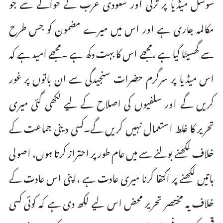
سوشل میڈیا پر ترکی اور سعودی عرب کے حوالے سے جو
مکالمہ جاری ہے اور اس میں میرے مضمون کو جس طرح
سے گھسیٹا گیا ہے ،مجھے اس کا بہت دکھ ہے ۔مجھے امید ہے کہ
اس میڈیا پر سرگرم حضرات سنجیدگی سے ان باتوں پر غور
کریں گے اور سلفیوں کی اصلاح کے لیے لکھی گئی میری
تحریر کا غلط استعمال نہیں کریں گے۔کسی دینی جماعت کے
خلاف لکھنے بولنے سے میں عام طور پر احتراز کرتا ہوں، اصولی
باتیں لکھنے پر اکتفا کرنا میری عادت ہے ،اپنی اس عادت کے
خلاف یہ مختصر تحریر محض اس لیے لکھ دی ہے کہ کوئی کسی