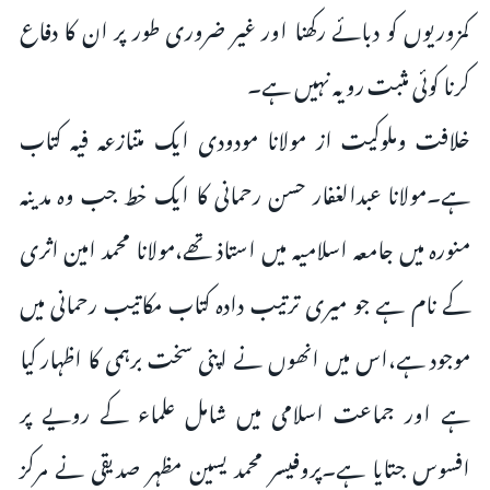
کمزوریوں کو دبائے رکھنا اور غیر ضروری طور پر ان کا دفاع
کرنا کوئی مثبت رویہ نہیں ہے۔
خلافت وملوکیت از مولانا مودودی ایک متنازعہ فیہ کتاب
ہے۔مولانا عبدالغفار حسن رحمانی کا ایک خط جب وہ مدینہ
منورہ میں جامعہ اسلامیہ میں استاذ تھے،مولانا محمد امین اثری
کے نام ہے جو میری ترتیب دادہ کتاب مکاتیب رحمانی میں
موجود ہے،اس میں انھوں نے اپنی سخت برہمی کا اظہار کیا
ہے اور جماعت اسلامی میں شامل علماء کے رویے پر
افسوس جتایا ہے۔پروفیسر محمد یسین مظہر صدیقی نے مرکز