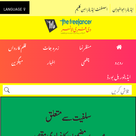
ایڈیٹر: ابوالمیزان
اسسٹنٹ ایڈیٹر: ابن کلیم
LANGUAGE ⊽
منظرنما
زمرہ جات
قلم کارواں
روبرو
چٹھی
اخبار
میگزین
ایڈیٹوریل بورڈ