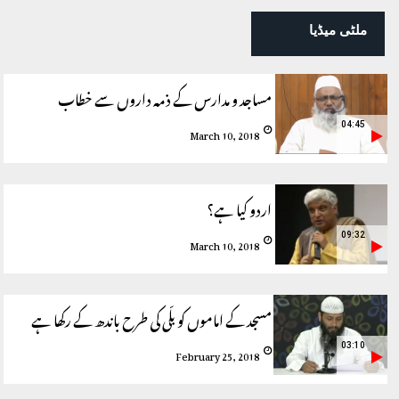
ملٹی میڈیا
مساجد و مدارس کے ذمہ داروں سے خطاب
04:45
March 10, 2018
اردو کیا ہے؟
09:32
March 10, 2018
مسجد کے اماموں کو بلّی کی طرح باندھ کے رکھا ہے
03:10
February 25, 2018