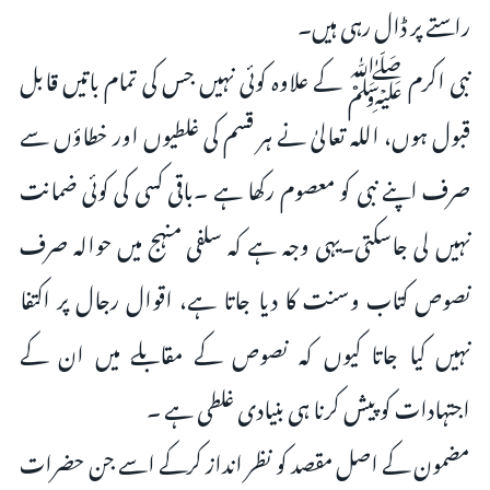
راستے پر ڈال رہی ہیں۔
نبی اکرم ﷺ کے علاوہ کوئی نہیں جس کی تمام باتیں قابل
قبول ہوں، اللہ تعالیٰ نے ہر قسم کی غلطیوں اور خطاؤں سے
صرف اپنے نبی کو معصوم رکھا ہے ۔باقی کسی کی کوئی ضمانت
نہیں لی جاسکتی۔یہی وجہ ہے کہ سلفی منہج میں حوالہ صرف
نصوص کتاب وسنت کا دیا جاتا ہے، اقوال رجال پر اکتفا
نہیں کیا جاتا کیوں کہ نصوص کے مقابلے میں ان کے
اجتہادات کو پیش کرنا ہی بنیادی غلطی ہے ۔
مضمون کے اصل مقصد کو نظر انداز کرکے اسے جن حضرات