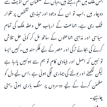
جس ملک میں ہم رہتے ہیں،وہاں کے مسلمان کس اذیت سے
دوچار ہیں ،اب تو ان کے وجود اور تہذیبی تشخص پر تلوار
لٹک رہی ہے، جماعت کے ارباب حل وعقد ملک کی تمام
سیاسی اور مذہبی جماعتوں کے ساتھ مل کر کوئی حل تلاش
کرنے کی بجائے ترکی اور مصر کے لیے فکر مند ہیں۔کہیں ایسا
تو نہیں کہ اصل اور بنیادی کام تو ہم سے ہونہیں پارہا ہے
لیکن لکھنے اور بولنے کی بیماری لگی ہوئی ہے ،اس لیے دل کو
مطمئن کرنے کے لیے دوسروں پر سنگ باری ہوتی رہنی
چاہیے۔