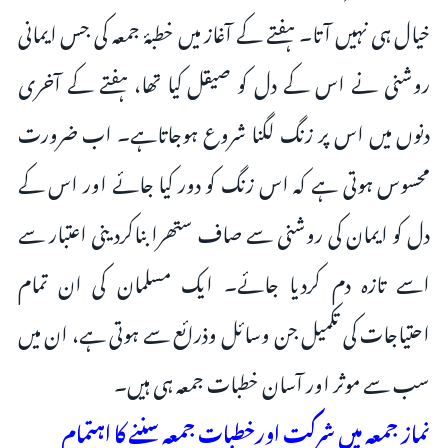
خیال ہی نہیں آتا۔ ہفتے کے آغاز میں خطبۂ جمعہ کی جس ایمانی
روشنی نے اس کے دل کو صیقل کیا تھا، ہفتے کے آخری
دنوں میں اس پر زنگ لگنا شروع ہوجاتاہے۔ اب ضرورت
محسوس ہوتی ہے کہ اس زنگ کو دور کیا جائے اور اس کے
دل کو ایمان کی روشنی سے صاف ستھرا بناکردینی اعتبار سے
اسے تازہ دم کردیا جائے۔ ایک مسلمان کی ان تمام
احتیاجات کی تکمیل جن وسائل وذرائع سے ہوتی ہے، ان میں
سب سے موثر اور آسان خطبات جمعہ ہی ہیں۔
نماز جمعہ میں شرکت اورخطبات جمعہ سننے کا اہتمام