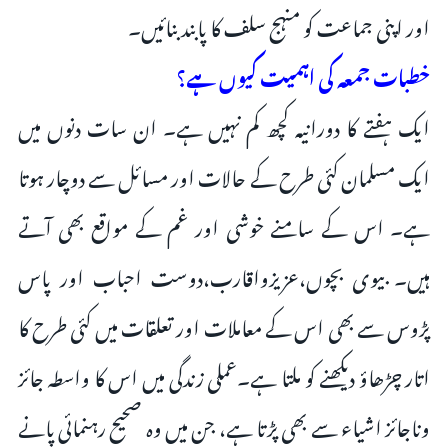
اور اپنی جماعت کو منہج سلف کا پابند بنائیں۔
خطبات جمعہ کی اہمیت کیوں ہے؟
ایک ہفتے کا دورانیہ کچھ کم نہیں ہے۔ ان سات دنوں میں
ایک مسلمان کئی طرح کے حالات اور مسائل سے دوچار ہوتا
ہے۔ اس کے سامنے خوشی اور غم کے مواقع بھی آتے
ہیں۔ بیوی بچوں،عزیزواقارب،دوست احباب اور پاس
پڑوس سے بھی اس کے معاملات اور تعلقات میں کئی طرح کا
اتار چڑھاؤ دیکھنے کو ملتا ہے۔عملی زندگی میں اس کا واسطہ جائز
وناجائز اشیاء سے بھی پڑتا ہے، جن میں وہ صحیح رہنمائی پانے