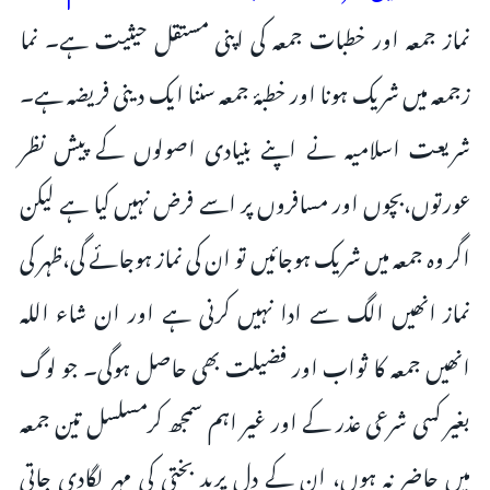
نماز جمعہ اور خطبات جمعہ کی اپنی مستقل حیثیت ہے۔ نما
زجمعہ میں شریک ہونا اور خطبۂ جمعہ سننا ایک دینی فریضہ ہے۔
شریعت اسلامیہ نے اپنے بنیادی اصولوں کے پیش نظر
عورتوں،بچوں اور مسافروں پر اسے فرض نہیں کیا ہے لیکن
اگر وہ جمعہ میں شریک ہوجائیں تو ان کی نماز ہوجائے گی،ظہر کی
نماز انھیں الگ سے ادا نہیں کرنی ہے اور ان شاء اللہ
انھیں جمعہ کا ثواب اور فضیلت بھی حاصل ہوگی۔ جو لوگ
بغیر کسی شرعی عذر کے اور غیر اہم سمجھ کرمسلسل تین جمعہ
میں حاضر نہ ہوں، ان کے دل پربد بختی کی مہر لگادی جاتی