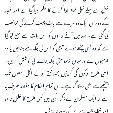
خطبے سے پہلے نفلی نماز ادا کرنے کا حکم دیا گیا ہے اور خطبہ
کے دوران ایک دوسرے سے بات چیت کرنے کی ممانعت
کی گئی ہے۔ بعد میں آنے والوں کو اس بات سے منع کیا گیا
ہے کہ وہ کسی بیٹھے ہوئے آدمی کو اس کی جگہ سے ہٹائیں یا دو
آدمیوں کے درمیان زبردستی جگہ بنانے کی کوشش کریں۔
اسی طرح لوگوں کی گردنیں پھلانگتے ہوئے اگلی صفوں تک
پہنچنے سے بھی روکا گیا ہے۔ ان تمام احکام کا مقصد صرف یہ
ہے کہ ایک مسلمان کے ذکر الٰہی میں کسی طرح کا خلل نہ ہو
اور خطبۂ جمعہ سے اس کی توجہ نہ ہٹے۔