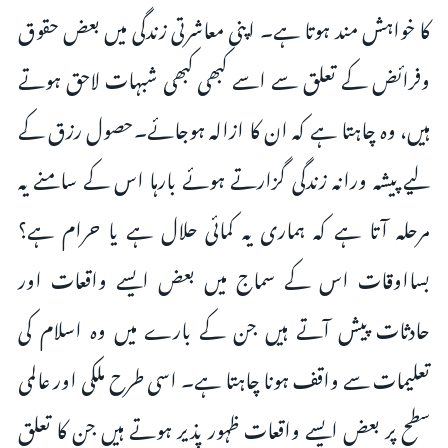
کا خواہش مند ہوتا ہے۔ اپنی معاشرتی زندگی میں بعض حقوق
وفرائض کے تعلق سے اسے کبھی کبھی شبہات لاحق ہوتے
ہیں، وہ چاہتا ہے کہ ان کا ازالہ ہوجائے۔حصول رزق کے
لیے پیشہ ورانہ زندگی گزارتے ہوئے بارہا اس کے سامنے یہ
مرحلہ آتا ہے کہ ہماری یہ کمائی حلال ہے یا حرام ہے؟
بسااوقات اس کے سماج میں بعض ایسے واقعات اور
حادثات پیش آتے ہیں جن کے بارے میں وہ اسلام کی
تعلیمات سے واقف ہونا چاہتا ہے۔ اسی طرح ملکی اور عالمی
سطح پر بعض ایسے واقعات ظہور پذیر ہوتے ہیں جن کا تعلق