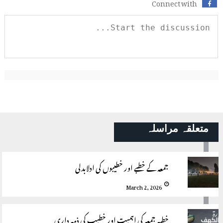
Connect with
متعلقہ مراسلہ
جمعہ کے خطبے اور خطیبوں کی ادلابدلی
March 2, 2026
خطبہ جمعہ کی اہمیت اور خطیب کی ذمہ داری