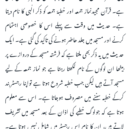
ہے۔ قرآن مجیدنماز جمعہ اور خطبۂ جمعہ کو ذکر الٰہی کا نام دیتا
ہے۔ حدیث میں وقت سے پہلے اس کا خصوصی اہتمام
کرنے اور مسجد میں جلد حاضر ہونے کی تاکید کی گئی ہے۔ ایک
حدیث میں یہ ذکر بھی ملتا ہے کہ فرشتہ مسجد کے دروازے پر
بیٹھا ان لوگوں کے نام لکھتا رہتا ہے جو نماز جمعہ کے لیے
مسجد آتے ہیں لیکن جب خطبہ شروع ہوتا ہے تواپنا رجسٹر بند
کرکے خطبہ سننے میں مصروف ہوجاتا ہے۔ اس سے معلوم
ہوتا ہے کہ جولوگ خطبے کی اذان کے بعد مسجد میں تشریف
لاتے ہیں، ان کا نام اس رجسٹر میں شامل نہیں ہوتا ہے۔