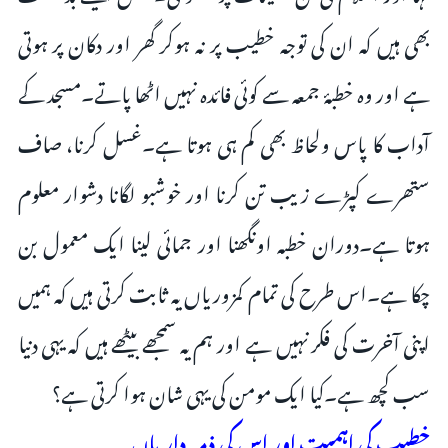
بھی ہیں کہ ان کی توجہ خطیب پر نہ ہوکر گھر اور دکان پر ہوتی
ہے اور وہ خطبۂ جمعہ سے کوئی فائدہ نہیں اٹھا پاتے۔مسجد کے
آداب کا پاس ولحاظ بھی کم ہی ہوتا ہے۔غسل کرنا، صاف
ستھرے کپڑے زیب تن کرنا اور خوشبو لگانا دشوار معلوم
ہوتا ہے۔دوران خطبہ اونگھنا اور جمائی لینا ایک معمول بن
چکا ہے۔اس طرح کی تمام کمزوریاں یہ ثابت کرتی ہیں کہ ہمیں
اپنی آخرت کی فکر نہیں ہے اور ہم یہ سمجھے بیٹھے ہیں کہ یہی دنیا
سب کچھ ہے۔کیا ایک مومن کی یہی شان ہوا کرتی ہے؟
خطیب کی اہمیت اور اس کی ذمہ داریاں