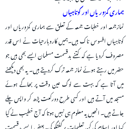
ہماری کمزوریاں اور کوتاہیاں
نمازجمعہ اور خطبات جمعہ کے تعلق سے ہماری کمزوریاں اور
کوتاہیاں افسوس ناک ہیں۔ہمیں کاروبارحیات نے اس قدر
مصروف کردیا ہے کہ کتنے بدقسمت مسلمان ایسے بھی ہیں جو
حضر میں رہتے ہوئے نماز جمعہ ترک کردیتے ہیں۔ یہ بھی دیکھنے
میں آتا ہے کہ بہت سے لوگ عین وقت پر بھاگے ہوئے
مسجد میں آتے ہیں اور کسی طرح دورکعت پڑھ کر واپس چلے
جاتے ہیں۔ انھیں یہ معلوم ہی نہیں ہوتا کہ آج خطیب نے کیا
کہا اور اسلام کی کن تعلیمات پر گفتگو کی۔بعض ایسے بدقسمت