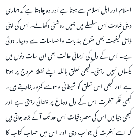
اسلام اور اہل اسلام سے ہوتا ہے اور وہ چاہتا ہے کہ ہماری
دینی قیادت اس سلسلے میں ہمیں روشنی دکھائے۔ اس کی اپنی
ذہنی کیفیت بھی متنوع جذبات واحساسات سے دوچار ہوتی
ہے۔ اس کے دل کی ایمانی حالت بھی ان سات دنوں میں
یکساں نہیں رہتی۔کبھی تعلق باللہ اپنے نقطۂ عروج پر ہوتا
ہے اور کبھی اس تعلق کو شیطانی وسوسے کمزور بنادیتے ہیں۔
کبھی فکر آخرت اس کے دل ودماغ پر چھائی رہتی ہے اور
کبھی دنیا میں اس کی مصروفیات اس حد تک آگے بڑھ جاتی ہیں
کہ اسے آخرت کی جواب دہی اور اس میں حساب کتاب کا