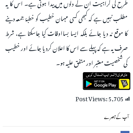
طرح کی کراہیت ان کے دلوں میں پیدا ہوتی ہے۔ اس کا یہ
مطلب نہیں ہے کہ کبھی کسی مہمان خطیب کو خطبۂ جمعہ دینے
کا موقع نہ دیا جائے بلکہ ایسا بسااوقات کیا جاسکتا ہے، شرط
صرف یہ ہے کہ پہلے سے اس کا اعلان کردیا جائے اور خطیب
کی شخصیت معتبر اور متفق علیہ ہو۔
Post Views:
5,705
آپ کے تبصرے