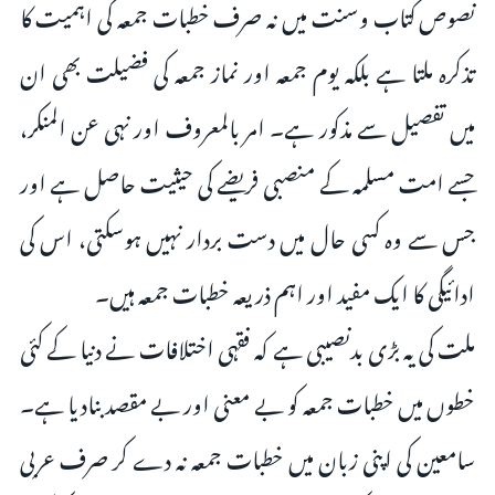
نصوص کتاب وسنت میں نہ صرف خطبات جمعہ کی اہمیت کا
تذکرہ ملتا ہے بلکہ یوم جمعہ اور نماز جمعہ کی فضیلت بھی ان
میں تفصیل سے مذکور ہے۔ امر بالمعروف اور نہی عن المنکر،
جسے امت مسلمہ کے منصبی فریضے کی حیثیت حاصل ہے اور
جس سے وہ کسی حال میں دست بردار نہیں ہوسکتی، اس کی
ادائیگی کا ایک مفید اور اہم ذریعہ خطبات جمعہ ہیں۔
ملت کی یہ بڑی بدنصیبی ہے کہ فقہی اختلافات نے دنیا کے کئی
خطوں میں خطبات جمعہ کو بے معنی اور بے مقصد بنادیا ہے۔
سامعین کی اپنی زبان میں خطبات جمعہ نہ دے کر صرف عربی