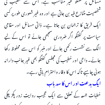
مسائل پر گفتگو غیر مناسب ہے، اس سے خطیب کی
شخصیت متنازع فیہ بن جاتی ہے اور وہ غیر شعوری طور پر کسی
ایک فریق کا ترجمان بن جاتا ہے۔ ذاتی مسائل اور مقامی
سیاست پر گفتگو اگر ضروری سمجھی جائے تو اس کے لیے
الگ سے نشست رکھی جائے اور منبر کو اس سے محفوظ رکھا
جائے۔ داعی اور خطیب کی مجلسی گفتگو بھی غیر جانب دارانہ
ہونی چاہیے تاکہ اس کا وقار واحترام باقی رہے۔
ایک بدعت اور اس کا سد باب
خطبات جمعہ کے تعلق سے ایک عجیب روایت زور پکڑ چکی