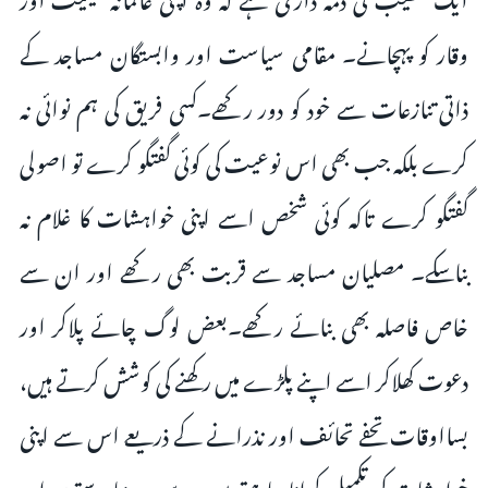
وقار کو پہچانے۔ مقامی سیاست اور وابستگان مساجد کے
ذاتی تنازعات سے خود کو دور رکھے۔کسی فریق کی ہم نوائی نہ
کرے بلکہ جب بھی اس نوعیت کی کوئی گفتگو کرے تو اصولی
گفتگو کرے تاکہ کوئی شخص اسے اپنی خواہشات کا غلام نہ
بناسکے۔ مصلیان مساجد سے قربت بھی رکھے اور ان سے
خاص فاصلہ بھی بنائے رکھے۔بعض لوگ چائے پلاکر اور
دعوت کھلاکر اسے اپنے پلڑے میں رکھنے کی کوشش کرتے ہیں،
بسااوقات تحفے تحائف اور نذرانے کے ذریعے اس سے اپنی
خواہشات کی تکمیل کرانا چاہتے ہیں، یہ سب دنیا پرستوں اور