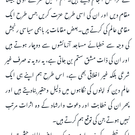
مقام دیں اور ان کی اسی طرح عزت کریں جس طرح ایک
مقامی عالم کی کرتے ہیں۔بعض مقامات پر باہمی سیاسی رنجش
کی وجہ سے خطبائے مساجد آزمائشوں سے دوچار ہوتے ہیں
اور ان کی ذات مشق ستم بن جاتی ہے، یہ رویہ نہ صرف غیر
شرعی بلکہ غیر اخلاقی بھی ہے، اس طرح ہم اپنے ہی ایک
عالم دین کو اپنوں کی نگاہوں میں ذلیل وحقیر بنادیتے ہیں اور
پھر ان کی خطابت اور دعوت وارشاد کے وہ اثرات مرتب
نہیں ہوتے جن کی توقع ہم کرتے ہیں۔
ایک خطیب کی ذمہ داری ہے کہ وہ اپنی عالمانہ حیثیت اور