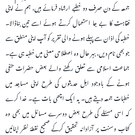
جمعہ کے دن صرف دو خطبے ارشاد فرمائے ہیں، ہم نے اپنی
فقاہت کا بے جا استعمال کرتے ہوئے اسے تین بناڈالا۔
خطبہ کی اذان سے پہلے ہونے والی تقریر کو آپ اپنی منطق سے
جو بھی نام دیں، بہر حال وہ اصطلاحی معنی میں خطبہ ہی ہے۔
جماعت اسلامی سے تعلق رکھنے والے بعض حضرات حنفی
ہونے کے باوجود اہل حدیثوں کی طرح اپنی مساجد میں
خطبات جمعہ دیتے ہیں۔ یہ ایک اچھی بات ہے۔ خدا کرے
کہ اسی مسئلے کی طرح بعض دوسرے مسائل میں بھی وہ
کتاب وسنت پر آزادانہ تحقیق کرکے صحیح نقطۂ نظر اپنائیں