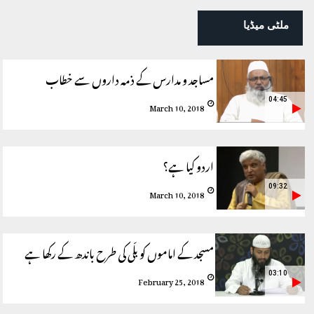
ملٹی میڈیا
مساجد و مدارس کے ذمہ داروں سے خطاب
04:45
March 10, 2018
اردو کیا ہے؟
09:32
March 10, 2018
مسجد کے اماموں کو بلّی کی طرح باندھ کے رکھا ہے
03:10
February 25, 2018