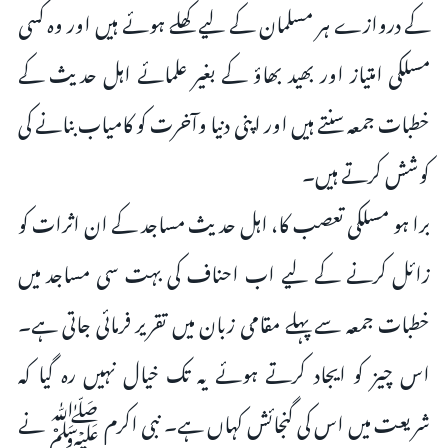
کے دروازے ہر مسلمان کے لیے کھلے ہوئے ہیں اور وہ کسی
مسلکی امتیاز اور بھید بھاؤ کے بغیر علمائے اہل حدیث کے
خطبات جمعہ سنتے ہیں اور اپنی دنیا وآخرت کو کامیاب بنانے کی
کوشش کرتے ہیں۔
برا ہو مسلکی تعصب کا، اہل حدیث مساجد کے ان اثرات کو
زائل کرنے کے لیے اب احناف کی بہت سی مساجد میں
خطبات جمعہ سے پہلے مقامی زبان میں تقریر فرمائی جاتی ہے۔
اس چیز کو ایجاد کرتے ہوئے یہ تک خیال نہیں رہ گیا کہ
شریعت میں اس کی گنجائش کہاں ہے۔ نبی اکرم ﷺ نے