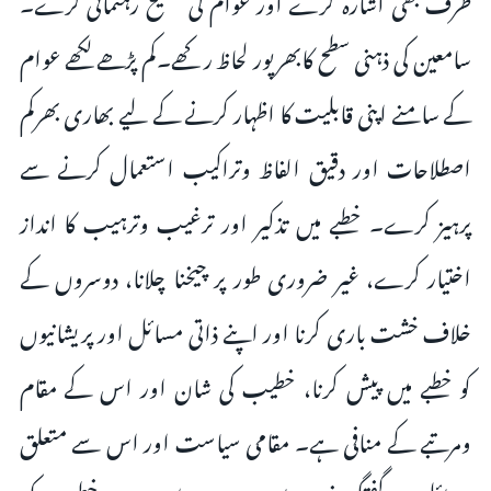
سامعین کی ذہنی سطح کابھرپور لحاظ رکھے۔کم پڑھے لکھے عوام
کے سامنے اپنی قابلیت کا اظہار کرنے کے لیے بھاری بھرکم
اصطلاحات اور دقیق الفاظ وتراکیب استعمال کرنے سے
پرہیز کرے۔ خطبے میں تذکیر اور ترغیب وترہیب کا انداز
اختیار کرے، غیر ضروری طور پر چیخنا چلانا، دوسروں کے
خلاف خشت باری کرنا اور اپنے ذاتی مسائل اور پریشانیوں
کو خطبے میں پیش کرنا، خطیب کی شان اور اس کے مقام
ومرتبے کے منافی ہے۔ مقامی سیاست اور اس سے متعلق