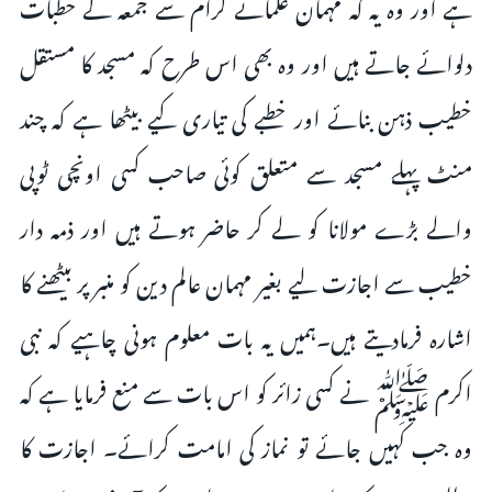
ہے اور وہ یہ کہ مہمان علمائے کرام سے جمعہ کے خطبات
دلوائے جاتے ہیں اور وہ بھی اس طرح کہ مسجد کا مستقل
خطیب ذہن بنائے اور خطبے کی تیاری کیے بیٹھا ہے کہ چند
منٹ پہلے مسجد سے متعلق کوئی صاحب کسی اونچی ٹوپی
والے بڑے مولانا کو لے کر حاضر ہوتے ہیں اور ذمہ دار
خطیب سے اجازت لیے بغیر مہمان عالم دین کو منبر پر بیٹھنے کا
اشارہ فرمادیتے ہیں۔ہمیں یہ بات معلوم ہونی چاہیے کہ نبی
اکرم ﷺ نے کسی زائر کو اس بات سے منع فرمایا ہے کہ
وہ جب کہیں جائے تو نماز کی امامت کرائے۔ اجازت کا