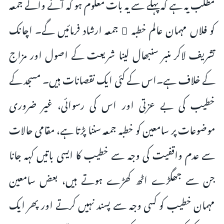
مطلب یہ ہے کہ پہلے سے یہ بات معلوم ہو کہ آنے والے جمعہ
کو فلاں مہمان عالم خطبہ ٔ جمعہ ارشاد فرمائیں گے۔ اچانک
تشریف لاکر منبر سنبھال لینا شریعت کے اصول اور مزاج
کے خلاف ہے۔اس کے کئی ایک نقصانات ہیں۔ مسجد کے
خطیب کی بے عزتی اور اس کی رسوائی، غیر ضروری
موضوعات پر سامعین کو خطبہ جمعہ سننا پڑتا ہے، مقامی حالات
سے عدم واقفیت کی وجہ سے خطیب کا ایسی باتیں کہہ جانا
جن سے جھگڑے اٹھ کھڑے ہوتے ہیں، بعض سامعین
مہمان خطیب کو کسی وجہ سے پسند نہیں کرتے اور پھر ایک