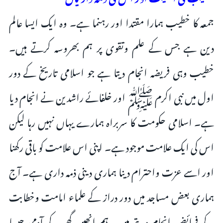
جمعہ کا خطیب ہمارا مقتدا اور رہنما ہے۔ وہ ایک ایسا عالم
دین ہے جس کے علم وتقوی پر ہم بھروسہ کرتے ہیں۔
خطیب وہی فریضہ انجام دیتا ہے جو اسلامی تاریخ کے دور
اول میں نبی اکرم ﷺ اور خلفائے راشدین نے انجام دیا
ہے۔ اسلامی حکومت کا سربراہ ہمارے یہاں نہیں رہا لیکن
اس کی ایک علامت موجود ہے۔ اپنی اس علامت کو باقی رکھنا
اور اسے عزت واحترام دینا ہماری دینی ذمہ داری ہے۔ آج
ہماری بعض مساجد میں دور دراز کے علماء امامت وخطابت
کے فرائض انجام دیتے ہیں۔ ہم انھیں گھر کے آدمی جیسا