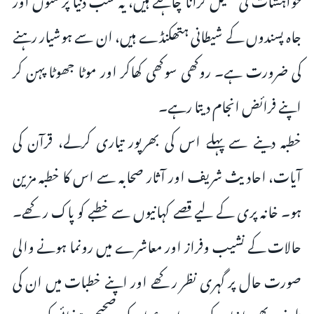
جاہ پسندوں کے شیطانی ہتھکنڈے ہیں، ان سے ہوشیار رہنے
کی ضرورت ہے۔ روکھی سوکھی کھاکر اور موٹا جھوٹا پہن کر
اپنے فرائض انجام دیتا رہے۔
خطبہ دینے سے پہلے اس کی بھرپور تیاری کرلے، قرآن کی
آیات، احادیث شریف اور آثار صحابہ سے اس کا خطبہ مزین
ہو۔ خانہ پری کے لیے قصے کہانیوں سے خطبے کو پاک رکھے۔
حالات کے نشیب وفراز اور معاشرے میں رونما ہونے والی
صورت حال پر گہری نظر رکھے اور اپنے خطبات میں ان کی
طرف بھی اشارہ کرے اور عوام کی صحیح رہنمائی کرے۔