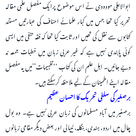
ابوالاعلی مودودی نے اس موضوع پرایک مفصل علمی مقالہ
تحریر کیا تھا جس میں کبار علمائے احناف کی عبارتیں مستند
کتابوں سے نقل کی تھیں اور ثابت کیا تھا کہ فقہ حنفی میں ایسی
کوئی پابندی نہیں ہے کہ غیر عربی زبان میں خطبات جمعہ نہ
دیے جائیں۔ اہل علم ان کی کتاب ‘‘تفہیمات’’میں یہ مفصل
مقالہ اپنے اطمینان کے لیے ملاحظہ کرسکتے ہیں۔
برصغیر کی سلفی تحریک کا احسان عظیم
برصغیر میں آباد مسلمانوں کی زبان عربی نہیں ہے۔ وہ بول
چال میں اردو، ہندی، بنگلہ، نیپالی اور بعض دیگر مقامی زبانوں