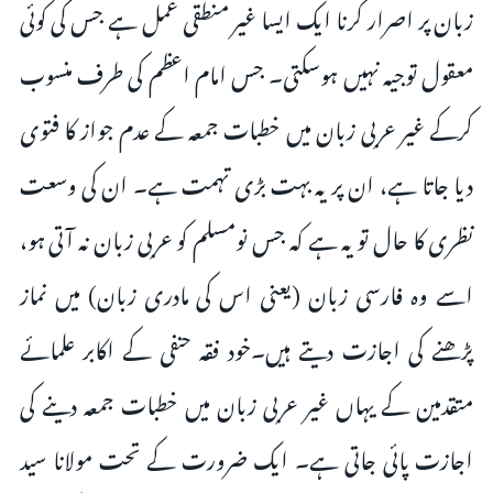
زبان پر اصرار کرنا ایک ایسا غیر منطقی عمل ہے جس کی کوئی
معقول توجیہ نہیں ہوسکتی۔ جس امام اعظم کی طرف منسوب
کرکے غیر عربی زبان میں خطبات جمعہ کے عدم جواز کا فتوی
دیا جاتا ہے، ان پر یہ بہت بڑی تہمت ہے۔ ان کی وسعت
نظری کا حال تو یہ ہے کہ جس نومسلم کو عربی زبان نہ آتی ہو،
اسے وہ فارسی زبان (یعنی اس کی مادری زبان) میں نماز
پڑھنے کی اجازت دیتے ہیں۔خود فقہ حنفی کے اکابر علمائے
متقدمین کے یہاں غیر عربی زبان میں خطبات جمعہ دینے کی
اجازت پائی جاتی ہے۔ ایک ضرورت کے تحت مولانا سید