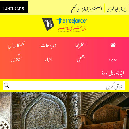
ایڈیٹر: ابوالمیزان
اسسٹنٹ ایڈیٹر: ابن کلیم
LANGUAGE ⊽
منظرنما
زمرہ جات
قلم کارواں
روبرو
چٹھی
اخبار
میگزین
ایڈیٹوریل بورڈ