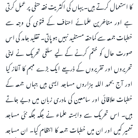
کا استعمال کرتے ہیں۔ یہاں کی اکثریت فقہ حنفی پر عمل کرتی
ہے اور متاخرین علمائے احناف کے فتوی کی وجہ سے
خطبات جمعہ سے کماحقہ مستفید نہیں ہوپاتی۔ تقلید جامد کی اس
صورت حال کو ختم کرنے کے لیے سلفی تحریک نے اپنی
تحریروں اور تقریروں کے ذریعے ایک بڑے مہم کا آغاز کیا
اور آج بحمد اللہ ہزاروں مساجد ایسی ہیں جہاں جمعہ کے
خطبات علاقائی اور سامعین کی مادری زبان میں دیے جاتے
ہیں۔ اس تحریک سے وابستہ علماء نے جگہ جگہ نئی مساجد
تعمیر کیں اور ان میں خطبات جمعہ کا انتظام کیا۔ ان مساجد