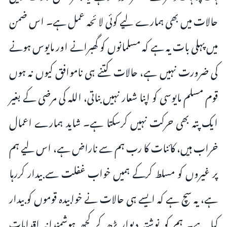
حالات میں بھی ہمارے لیے کوئی لا ئحہ عمل ہے۔ اس ضمن
میں پہلی بات یہ ہے کہ مسلمانوں کو گھبرانے اور مایوس ہونے
کی ضرورت نہیں ہے، حالات کتنے ہی ناموافق کیوں نہ ہوں
قوم مسلم مایوسی کو اپنا شعار نہیں بناتی، اللہ کی مرضی کے بغیر
ایک پتہ بھی حرکت نہیں کرسکتا ہے۔ شاید ہمارے اعمال
خراب ہیں، کائنات کا رب ہم سے ناراض ہے، اس لیے ہم
پر غیروں کو مسلط کرکے ہمیں خواب غفلت سے بیدار کررہا
ہے، یہ سچ ہے کہ ایسے ہی حالات نے خوابیدہ قوموں کو بیدار
کیا ہے۔ ہم کو نوشتہ دیوار پڑھ کر کچھ ہوشمندانہ اقدامات