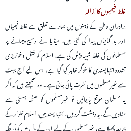
غلط فہمیوں کا ازالہ
برادران وطن کے ذہنوں میں ہمارے تعلق سے غلط فہمیاں
اور بد گمانیاں پیدا کی گئی ہیں، میڈیا نے وسیع پیمانے پر
مسلمانوں کی غلط شبیہ پیش کی ہے، اسلام کو قتل وخونریزی
تشددوانتہاپسندی کا خوگر ظاہر کیا گیا ہے، اس لیے آج بہت
سے غیرمسلموں میں نفرت پائی جاتی ہے۔ وہ سمجھتے ہیں کہ اگر
یہ مسلمان موقع پاجائیں تو غیرمسلموں کو صفحہ ہستی سے
مٹادیں گے، یہ دہشت گرد ہیں، انتہا پسند ہیں، اسلام تلوار کے
ذریعہ پھیلا ہے، غیرمسلموں کے لیے ان کے دل میں کوئی جگہ