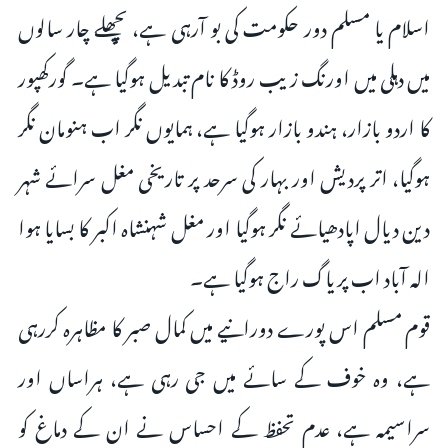
اسلام یا مسلم دور حکومت کی بو آرہی ہے، پچھلے چار سالوں
میں دہلی میں اورنگ زیب روڈ کا نام تبدیل ہوگیا ہے۔ گورکھپور
کا اردو بازار، ہندو بازار ہوگیا ہے، ہمایوں نگر اب ہنومان نگر
ہوگیا، اتر پردیش اور بہار کی سرحد پر تاریخی مغل سرائے شہر
دین دیال اپادھیائے نگر ہوگیا اور مغل شہنشاہ اکبر کا بسایا ہوا
الہ آباد اب پریاگ راج ہوگیا ہے۔
قوم‌ مسلم اس پورے دورانیے میں کمال صبر کا مظاہرہ کررہی
ہے، وہ خوف کے سائے میں جی رہی ہے، ہراساں اور
سراسیمہ ہے، عدم تحفظ کے احساس نے ان کے دماغ کو