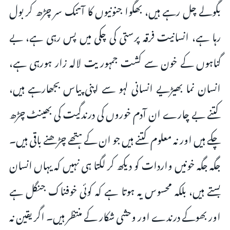
بگولے چل رہے ہیں، بھگوا جنونیوں کا آتنک سر چڑھ کر بول
رہا ہے، انسانیت فرقہ پرستی کی چکی میں پس رہی ہے، بے
گناہوں کے خون سے کشت جمہوریت لالہ زار ہورہی ہے،
انسان نما بھیڑیے انسانی لہو سے اپنی پیاس بجھارہے ہیں،
کتنے بے چارے ان آدم خوروں کی درندگیت کی بھینٹ چڑھ
چکے ہیں اور نہ معلوم کتنے ہیں جو ان کے ہتھے چڑھنے باقی ہیں۔
جگہ جگہ خونیں واردات کو دیکھ کر لگتا ہی نہیں کہ یہاں انسان
بستے ہیں، بلکہ محسوس یہ ہوتا ہے کہ کوئی خوفناک جنگل ہے
اور بھوکے درندے اور وحشی شکار کے منتظر ہیں۔ اگر یقین نہ