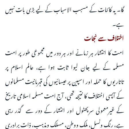
گا۔ یہ کائنات کے مسبب الاسباب کے لیے بڑی بات نہیں
ہے۔
اختلاف سے نجات
امت کا انتشار ہر زمانے اور ہر دور میں مجموعی طور پر امت‌
مسلمہ کے لیے جان لیوا ثابت ہوا ہے، عالم اسلام پر
تاتاریوں کا حملہ اور اسپین پر عیسائیوں کی قہرمانیت مسلمانوں
کے آپسی اختلاف کا نتیجہ تھی، آج امت مسلمہ اسلامی تاریخ
کے غیرمعمولی سرپھٹول اور انتشار کے دور سے گذر رہی
ہے، رنگ ونسل، ملک ووطن، مسلک ومذہب، ذات برادری