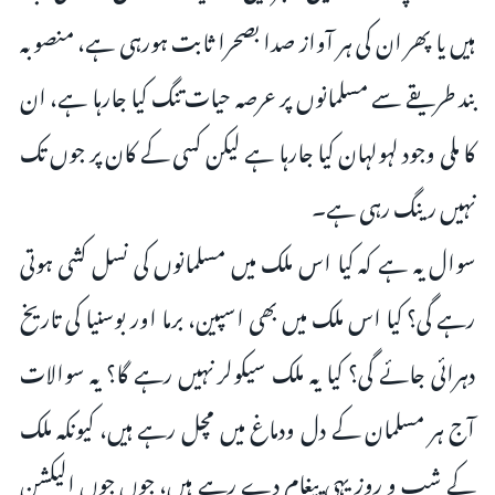
ہیں یا پھر ان کی ہر آواز صدا بصحرا ثابت ہورہی ہے، منصوبہ
بند طریقے سے مسلمانوں پر عرصہ حیات تنگ کیا جارہا ہے، ان
کا ملی وجود لہولہان کیا جارہا ہے لیکن کسی کے کان پر جوں تک
نہیں رینگ رہی ہے۔
سوال یہ ہے کہ کیا اس ملک میں مسلمانوں کی نسل کشی ہوتی
رہے گی؟ کیا اس ملک میں بھی اسپین، برما اور بوسنیا کی تاریخ
دہرائی جائے گی؟ کیا یہ ملک سیکولر نہیں رہے گا؟ یہ سوالات
آج ہر مسلمان کے دل ودماغ میں مچل رہے ہیں، کیونکہ ملک
کے شب و روز یہی پیغام دے رہے ہیں، جوں جوں الیکشن