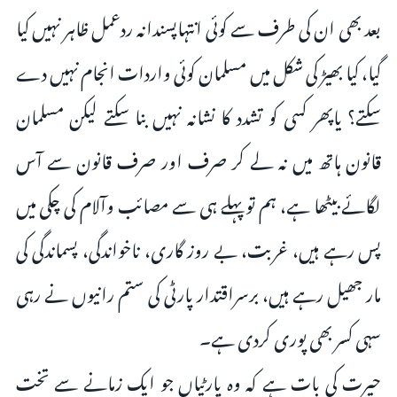
بعد بھی ان کی طرف سے کوئی انتہاپسندانہ ردعمل ظاہر نہیں کیا
گیا، کیا بھیڑ کی شکل میں مسلمان کوئی واردات انجام نہیں دے
سکتے؟ یاپھر کسی کو تشدد کا نشانہ نہیں بنا سکتے لیکن مسلمان‌
قانون ہاتھ میں نہ لے کر صرف اور صرف قانون سے آس
لگائے بیٹھا ہے، ہم تو پہلے ہی سے مصائب وآلام کی چکی میں
پس رہے ہیں، غربت، بے روز گاری، ناخواندگی، پسماندگی کی
مار جھیل رہے ہیں، برسراقتدار پارٹی کی ستم رانیوں نے رہی
سہی کسر بھی پوری کردی ہے۔
حیرت کی بات ہے کہ وہ پارٹیاں جو ایک زمانے سے تخت