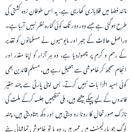
مانند فضا میں قلابازی کھارہی ہے، یہ اس طوفان زدہ کشتی کی
طرح ہوگئی ہے جسے دور دور تک کوئی کنارہ نظر نہیں آرہا ہے۔
دراصل حالات کے جبر‌ اور مایوسیوں نے مسلمانوں کو تقدیر
کے رحم و کرم پر چھوڑدیا ہے، وہ ہر آزار کو اپنا مقدر اور
انجام سمجھ کر خاموشی سے جھیل رہے ہیں، مسلم قائدین بھی
کوئی امید افزا بات نہیں کرتے، بس اپنی پارٹی سے چند حقیر
فائدوں کے لیے چپکے بیٹھے ہیں، ملی تنظیمیں جلسہ کرکے ملت کی
نازک صورتحال کا رونا رو دیتی ہیں اور دکھ جتادیتی ہیں، چند
لوگ جو پارلیمنٹ میں ممبر ہیں، وہ یا تو خاموش تماشائی بنے