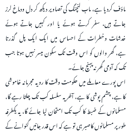
ماؤف کردیا ہے، ماب لنچنگ کی تصاویر دیکھ کر دل ودماغ لرز
جاتے ہیں، سفر کرتے ہوئے یا اور کہیں جاتے ہوئے
خدشات وخطرات کے احساس میں ایک ایک پل گذرتا
ہے، گھر والوں کو اس وقت تک سکون میسر نہیں ہوتا جب
تک کہ آدمی گھر نہ پہنچ جائے۔
اس پورے معاملے میں حکومت وقت کا رویہ مجرمانہ خاموشی
کا ہے، چشم پوشی کا ہے، آخر یہ سلسلہ کب تک چلتا رہے گا،
مسلمانوں کے ضبط کا کب تک امتحان لیا جائے گا، یہ یکطرفہ
طور پر مسلمانوں کاصبر ہی تو ہے کہ اس قدر جانیں گنوانے کے