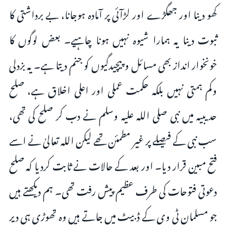
کھو دینا اور جھگڑے اور لڑآئی پر آمادہ ہوجانا، بے برداشتی کا
ثبوت دینا یہ ہمارا شیوہ نہیں ہونا چاہیے۔ بعض لوگوں کا
خونخوار انداز بھی مسائل وپیچیدگیوں کو جنم دیتا ہے۔ یہ بزدلی
وکم ہمتی نہیں بلکہ حکمت عملی اور اعلی اخلاق ہے، صلح
حدیبیہ میں نبی صلی اللہ علیہ وسلم نے دب کر صلح کی تھی،
سب نبی کے فیصلے پر غیر مطمئن تھے لیکن اللہ تعالیٰ نے اسے
فتح مبین قرار دیا۔ اور بعد کے حالات نے ثابت کردیا کہ صلح
دعوتی فتوحات کی طرف عظیم پیش رفت تھی۔ ہم دیکھتے ہیں
جو مسلمان ٹی وی کے ڈبیٹ میں جاتے ہیں وہ تھوڑی ہی دیر