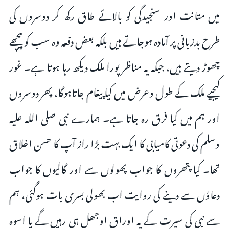
میں متانت اور سنجیدگی کو بالائے طاق رکھ کر دوسروں کی
طرح بدزبانی پر آمادہ ہوجاتے ہیں بلکہ بعض دفعہ وہ سب کو پیچھے
چھوڑ دیتے ہیں، جبکہ یہ مناظر پورا ملک دیکھ رہا ہوتا ہے۔ غور
کیجیے ملک کے طول وعرض میں کیا پیغام جاتاہوگا، پھر دوسروں
اور ہم میں کیا فرق رہ جاتا ہے۔ ہمارے نبی صلی اللہ علیہ
وسلم کی دعوتی کامیابی کا ایک بہت بڑا راز آپ کا حسن اخلاق
تھا۔ کیا پتھروں کا جواب پھولوں سے اور گالیوں کا جواب
دعاؤں سے دینے کی روایت اب بھولی بسری بات ہوگئی، ہم
سے نبی کی سیرت کے یہ اوراق اوجھل ہی رہیں گے یا اسوہ