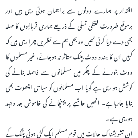
اقتدار پر ہمارے ووٹوں سے براجمان ہوتی رہی ہیں اور
برموقع ضرورت لفظی تسلی کے ذریعے ہماری قربانیوں کا صلہ
بھی دے دیا کرتی تھیں وہ بھی ہم سے نظریں چرا رہی ہیں کہ
کہیں ان کا ہندو ووٹ بینک متاثر نہ ہوجائے، غیر مسلموں کا
ووٹ بٹورنے کے چکر میں مسلمانوں سے فاصلہ بنانے کی
کوشش ہو رہی ہے گویا اب مسلمانوں کو سیاسی اچھوت بھی
بنایا جارہاہے۔ انھیں حاشیے پر پہنچانے کی خاموش جد وجہد
ہورہی ہے۔
ان تشویشناک حالات میں قوم مسلم ایک کٹی ہوئی پتنگ کے