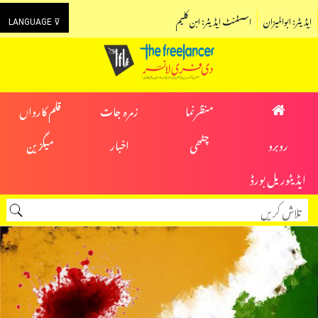
ایڈیٹر: ابوالمیزان
اسسٹنٹ ایڈیٹر: ابن کلیم
LANGUAGE ⊽
منظرنما
زمرہ جات
قلم کارواں
روبرو
چٹھی
اخبار
میگزین
ایڈیٹوریل بورڈ