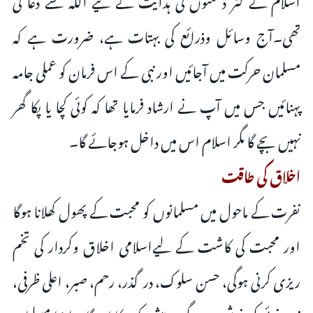
تھی۔آج وسائل وذرائع کی بہتات ہے، ضرورت ہے کہ
مسلمان حرکت میں آجائیں اور نبی کے اس فرمان کو عملی جامہ
پہنائیں جس میں آپ نے ارشاد فرمایا تھا کہ کوئی کچا یا پکا گھر
نہیں بچے گا مگر اسلام اس میں داخل ہوجائے گا۔
اخلاق کی طاقت
نفرت کے ماحول میں مسلمانوں کو محبت کے پھول کھلانا ہوگا
اور محبت کی کاشت کے لیےاسلامی اخلاق وکردار کی تخم
ریزی کرنی ہوگی، حسن سلوک، درگذر، رحم، صبر، اعلی ظرفی،