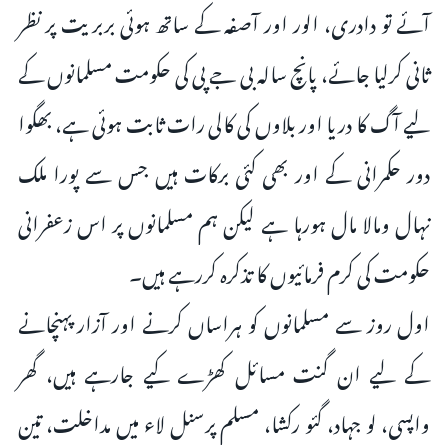
آئے تو دادری، الور اور آصفہ کے ساتھ ہوئی بربریت پر نظر
ثانی کرلیا جائے، پانچ سالہ بی جے پی کی حکومت مسلمانوں کے
لیے آگ کا دریا اور بلاوں کی کالی رات ثابت ہوئی ہے، بھگوا
دور حکمرانی کے اور بھی کئی برکات ہیں جس سے پورا ملک
نہال ومالا مال ہورہا ہے لیکن ہم مسلمانوں پر اس زعفرانی
حکومت کی کرم فرمائیوں کا تذکرہ کررہے ہیں۔
اول روز سے مسلمانوں کو ہراساں کرنے اور آزار پہنچانے
کے لیے ان گنت مسائل کھڑے کیے جارہے ہیں، گھر
واپسی، لو جہاد، گئو رکشا، مسلم پرسنل لاء میں مداخلت، تین