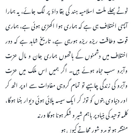
ٹوٹے بھلے ملت اسلامیہ ہند کی بقا داؤ پر لگ جائے، یہ ہمارا
آپسی اختلاف ہی ہے کہ ہماری ہوا اکھڑی ہوئی ہے، ہماری
قوت وطاقت ریزہ ریزہ ہورہی ہے، تاریخ شاہد ہے کہ دور
اختلاف میں دشمنوں کے ہاتھوں ہماری جان و مال عزت
وآبرو سب تباہ ہوئے ہیں۔ اگر ہمیں اس ملک میں عزت
وآبرو کی زندگی چاہیے تو تمام گروہی مفادات سے اوپر اٹھ کر
اور دنیاوی بتوں کو توڑ کر ایک سیسہ پلائی ہوئی دیوار بننا ہوگا،
کلمہ توحید کی بنیاد پر باہم شیر و شکر ہونا ہوگا ورنہ
منتشر ہو تو مرو شور مچاتے کیوں ہو