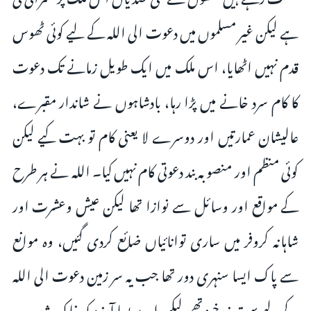
ہے لیکن غیر مسلموں میں دعوت الی اللہ کے لیے کوئی ٹھوس
قدم نہیں اٹھایا، اس ملک میں ایک طویل زمانے تک دعوت
کا کام سرد خانے میں پڑا رہا، بادشاہوں نے شاندار مقبرے،
عالیشان عمارتیں اور دوسرے لا یعنی کام تو بہت کیے لیکن
کوئی منظم اور منصوبہ بند دعوتی کام نہیں کیا۔ اللہ نے ہر طرح
کے مواقع اور وسائل سے نوازا تھا لیکن عیش وعشرت اور
شاہانہ کروفر میں ساری توانائیاں ضائع کردی گئیں، وہ موانع
سے پاک ایسا سنہری دور تھا جب یہ سر زمین دعوت الی الله
کے لیے بہت زرخیز تھی لیکن اے بسا آرزو کہ خاک شدہ۔