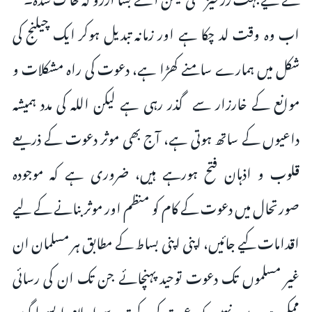
اب وہ وقت لد چکا ہے اور زمانہ تبدیل ہوکر ایک چیلنج کی
شکل میں ہمارے سامنے کھڑا ہے، دعوت کی راہ مشکلات و
موانع کے خارزار سے گذر رہی ہے لیکن اللہ کی مدد ہمیشہ
داعیوں کے ساتھ ہوتی ہے، آج بھی موثر دعوت کے ذریعے
قلوب و اذہان فتح ہورہے ہیں، ضروری ہے کہ موجودہ
صورتحال میں دعوت کے کام کو منظم اور موثر بنانے کے لیے
اقدامات کیے جائیں، اپنی اپنی بساط کے مطابق ہر مسلمان ان
غیر مسلموں تک دعوت توحید پہنچائے جن تک ان کی رسائی
ممکن ہو۔ بعید نہیں کہ دعوت کی برکت سے اسلام ایسے لوگوں