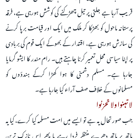
قریب آرہا ہے جلتی پر تیل چھڑکنے کی کوشش ہورہی ہے، فرقہ
پرستانہ ماحول کو بھڑکا کر ملک میں ایک اور قیامت برپا کرنے
کی سازش ہورہی ہے، اقتدار کے بھوکے ایک قوم کی بربادی
پر اپنا سیاسی محل تعمیر کرنا چاہتے ہیں۔ رام مندر کا ایشو گرمایا
جارہا ہے۔ مسلم دشمنی کا ہوا کھڑا کرکے ہندؤوں کو
مسلمانوں کے خلاف صف آراء کیا جارہا ہے۔
لا تہنوا ولا‌ تحزنوا
جب صورتحال یہ ہے تو ایسے میں امت مسلمہ کیا کرے، کیا یہ
ہاتھ پر ہاتھ دھرے منتظر فردا رہے یا پھر اس نازک ترین