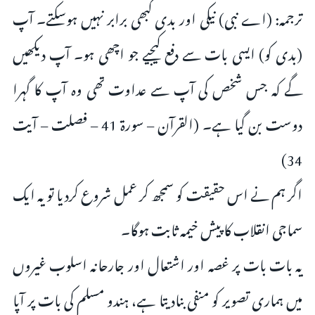
ترجمہ: (اے نبی) نیکی اور بدی کبھی برابر نہیں ہوسکتے۔ آپ
(بدی کو) ایسی بات سے دفع کیجیے جو اچھی ہو۔ آپ دیکھیں
گے کہ جس شخص کی آپ سے عداوت تھی وہ آپ کا گہرا
دوست بن گیا ہے۔ (القرآن – سورۃ 41 – فصلت – آیت
34)
اگر ہم نے اس حقیقت کو سمجھ کر عمل شروع کردیا تو یہ ایک
سماجی انقلاب کا پیش خیمہ ثابت ہوگا۔
یہ بات بات پر غصہ اور اشتعال اور جارحانہ اسلوب غیروں
میں ہماری تصویر کو منفی بنادیتا ہے، ہندو مسلم کی بات پر آپا