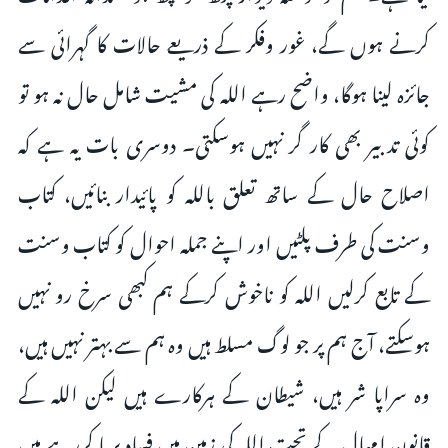
کرنے ہوں گے، غور وفکر کے ذریعے حالات کا گہرائی سے
جائزہ لینا ہوگا، واضح رہے اللہ کی مشیت شامل حال نہ ہو تو
کوئی تدبیر بھی کار گر نہیں ہوسکتی۔ دوسری بات یہ ہے کہ
اصلاح حال کے ساتھ تعلق باللہ کو پائیدار بنائیں، کتاب
وسنت کی طرف پلٹیں اور اپنے جملہ احوال کو کتاب وسنت
کے تابع کرلیں اللہ کو ناخوش کرکے ہم کبھی سرخ رو نہیں
ہوسکتے، آج ہم پر جو لوگ مسلط ہیں وہ ہم سے بہتر نہیں ہیں،
وہ سراپا شر ہیں، شیطان کے ہرکارے ہیں لیکن اللہ کے
قانون امہال کے تحت اللہ کی زمین میں فساد برپا کررہے ہیں