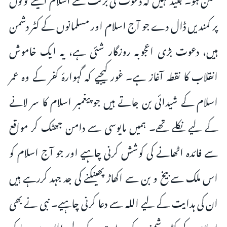
پر کمندیں ڈال دے جو آج اسلام اور مسلمانوں کے کٹر دشمن
ہیں، دعوت بڑی اعجوبہ روزگار شئی ہے، یہ ایک خاموش
انقلاب کا نقطہ آغاز ہے۔ غور کیجیے کہ گہوارۂ کفر کے وہ عمر
اسلام کے شیدائی بن جاتے ہیں جو پیغمبر اسلام کا سر لانے
کے لیے نکلے تھے۔ ہمیں مایوسی سے دامن جھٹک کر مواقع
سے فائدہ اٹھانے کی کوشش کرنی چاہیے اور جو آج اسلام کو
اس ملک سے بیخ و بن سے اکھاڑ پھینکنے کی جد جہد کررہے ہیں
ان کی ہدایت کے لیے اللہ سے دعا کرنی چاہیے۔ نبی نے بھی
اسلام کے کٹر دشمنوں کی ہدایت کے لیے اللہ سے دعا کی