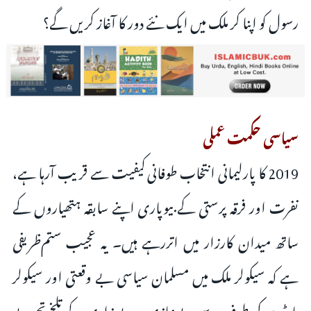
رسول کو اپنا کر ملک میں ایک نئے دور کا آغاز کریں گے؟
سیاسی حکمت عملی
2019 کا پارلیمانی انتخاب طوفانی کیفیت سے قریب آرہا ہے،
نفرت اور فرقہ پرستی کے بیوپاری اپنے سابقہ ہتھیاروں کے
ساتھ میدان کارزار میں اتررہے ہیں۔ یہ عجیب ستم‌ظریفی
ہے کہ سیکولر ملک میں مسلمان سیاسی بے وقعتی اور سیکولر
پارٹیوں کی طرف سے بے نیازی و بے زاری کے تلخ تجربے