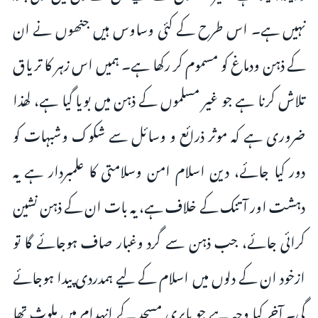
نہیں ہے۔ اس طرح کے کئی وساوس ہیں جنھوں نے ان
کے ذہن ودماغ کو مسموم کر رکھا ‌‌ہے۔ ہمیں اس زہر کا تریاق
تلاش کرنا ہے جو غیر مسلموں کے ذہن میں بویا گیا ہے، لھذا
ضروری ہے کہ موثر ذرائع و وسائل سے شکوک وشبہات کو
دور کیا جائے، دین اسلام امن وسلامتی کا علمبردار ہے یہ
دہشت اور آتنک کے خلاف ہے، یہ بات ان کے ذہن نشین
کرائی جائے، جب ذہن سے گرد وغبار صاف ہوجائے گا تو
ازخود ان کے دلوں میں اسلام کے لیے ہمدردی پیدا ہوجائے
گی۔ آخر کیا وجہ ہے جو بابری مسجد کے انہدام میں ملوث تھا