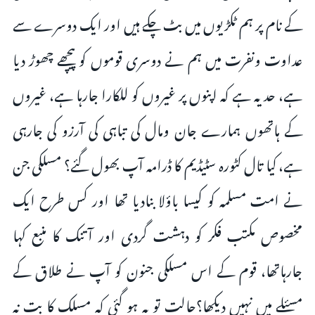
کے نام پر ہم ٹکڑیوں میں بٹ چکے ہیں اور ایک دوسرے سے
عداوت ونفرت میں ہم نے دوسری قوموں کو پیچھے چھوڑ دیا
ہے، حد یہ ہے کہ اپنوں پر غیروں کو للکارا جارہا ہے، غیروں
کے ہاتھوں ہمارے جان ومال کی تباہی کی آرزو کی جارہی
ہے، کیا تال کٹورہ سٹیڈیم کا ڈرامہ آپ بھول گئے؟ مسلکی جن
نے امت مسلمہ کو کیسا باؤلا بنادیا تھا اور کس طرح ایک
مخصوص مکتب فکر کو دہشت گردی اور آتنک کا منبع کہا
جارہاتھا، قوم کے اس مسلکی جنون کو آپ نے طلاق کے
مسئلے میں نہیں دیکھا؟حالت تو یہ ہو گئی کہ مسلک کا بت نہ