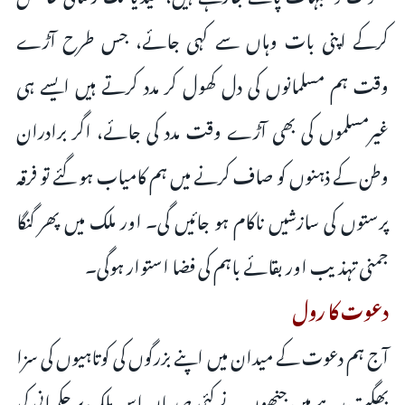
کرکے اپنی بات وہاں سے کہی جائے، جس طرح آڑے
وقت ہم مسلمانوں کی دل کھول کر مدد کرتے ہیں ایسے ہی
غیرمسلموں کی بھی آڑے وقت مدد کی جائے، اگر برادران
وطن کے ذہنوں کو صاف کرنے میں ہم کامیاب ہو گئے تو فرقہ
پرستوں کی سازشیں ناکام ہو جائیں گی۔ اور ملک میں پھر گنگا
جمنی تہذیب اور بقائے باہم کی فضا استوار ہوگی۔
دعوت کا رول
آج ہم‌ دعوت کے میدان میں اپنے بزرگوں کی کوتاہیوں کی سزا
بھگت رہے ہیں جنھوں نے کئی صدیاں اس ملک پر حکمرانی کی