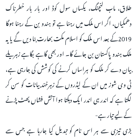
طلاق، ماب لنچنگ، یکساں سول کوڈ اور بار بار خطرناک
دھمکیاں، اگر اس ملک میں رہنا ہے تو ہندو بن کے رہنا ہوگا
2019کے بعد اس ملک کو اسلام مکت بھارت بنا دیں گے یا یہ
ملک ہندو پاکستان بن جائے گا۔ اور بھی گاہے بگاہے زہریلے
بیان دے کر ملک کو ہراساں کرنے کی کوشش کی جارہی ہے،
ٹی وی شوز میں ان کے لیڈروں کے زہرخند بیانات کو سن کر
لگتا ہے کہ اندر ہی اندر ایک دہکتا ہوا آتش فشاں پھٹ پڑنے
کے لیے تیار ہے-
بڑی تیزی سے ہر اس نام کو تبدیل کیا جارہا ہے جس سے