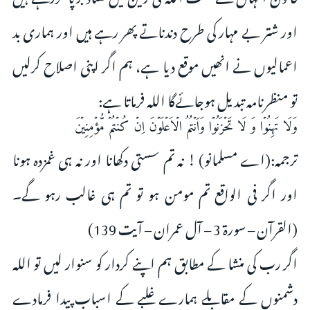
اور شتر بے مہار کی طرح دندناتے پھر رہے ہیں اور ہماری بد
اعمالیوں نے انھیں موقع دیا ہے، ہم اگر اپنی اصلاح کرلیں
تو منظرنامہ تبدیل ہوجائےگا اللہ فرماتا ہے:
وَلَا تَهِنُوۡا وَ لَا تَحۡزَنُوۡا وَاَنۡتُمُ الۡاَعۡلَوۡنَ اِنۡ كُنۡتُمۡ مُّؤۡمِنِيۡنَ‏
ترجمہ:(اے مسلمانو) ! نہ تم سستی دکھانا اور نہ ہی غمزدہ ہونا
اور اگر فی الواقع تم مومن ہو تو تم ہی غالب رہو گے۔
(القرآن – سورۃ 3 – آل عمران – آیت 139)
اگر رب کی منشا کے مطابق ہم اپنے کردار کو سنوار لیں تو اللہ
دشمنوں کے مقابلے ہمارے غلبے کے اسباب پیدا فرمادے