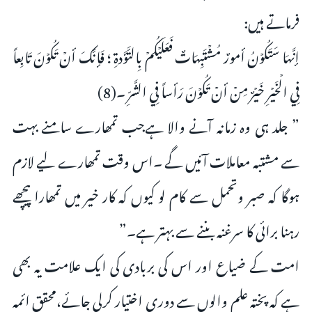
فرماتے ہیں:
إنَّهَا سَتَكُوۡنُ أمورٌ مُشۡتَبِهَاتٌ فَعَلَيۡكُمۡ بِالتَّؤَدةِ ؛ فَإنَّكَ أنۡ تَكُوۡنَ تَابِعاً
فِي الۡخَيۡرِ خَيۡرٌ مِنۡ أنۡ تَكُوۡنَ رَأساً فِي الشَّرِّ ۔(8)
” جلد ہی وہ زمانہ آنے والا ہےجب تمھارے سامنے بہت
سے مشتبہ معاملات آئیں گے ۔اس وقت تمھارے لیے لازم
ہوگا کہ صبر وتحمل سے کام لو کیوں کہ کار خیر میں تمھارا پیچھے
رہنا برائی کا سرغنہ بننے سے بہتر ہے۔”
امت کے ضیاع اور اس کی بربادی کی ایک علامت یہ بھی
ہے کہ پختہ علم والوں سے دوری اختیار کرلی جائے،محقق ائمہ