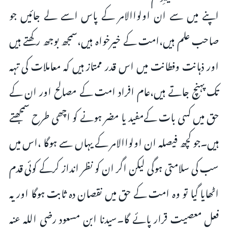
اپنے میں سے ان اولواالامر کے پاس اسے لے جائیں جو
صاحب علم ہیں،امت کے خیرخواہ ہیں،سمجھ بوجھ رکھتے ہیں
اور ذہانت وفطانت میں اس قدر ممتاز ہیں کہ معاملات کی تہہ
تک پہنچ جاتے ہیں،عام افراد امت کے مصالح اور ان کے
حق میں کسی بات کےمفید یا مضر ہونے کو اچھی طرح سمجھتے
ہیں۔جو کچھ فیصلہ ان اولواالامر کے یہاں سے ہوگا ،اس میں
سب کی سلامتی ہوگی لیکن اگر ان کو نظر انداز کرکے کوئی قدم
اٹھایا گیا تو وہ امت کے حق میں نقصان دہ ثابت ہوگا اور یہ
فعل معصیت قرار پائے گا۔سیدنا ابن مسعود رضی اللہ عنہ