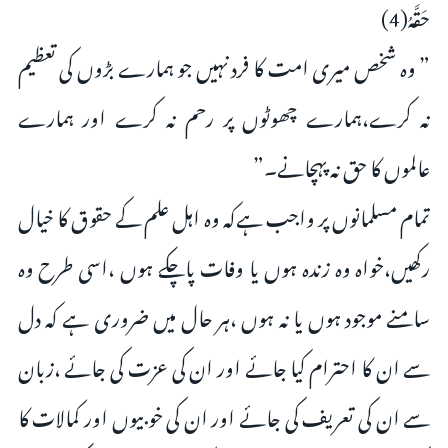
حَقَّهُ(4)
” وہ شخص میری امت کا فرد نہیں جو ہمارے بڑوں کی تعظیم
نہ کرے،ہمارے چھوٹوں پر رحم نہ کرے اور ہمارے
عالموں کا حق نہ پہچانے۔”
تمام مسلمانوں پر واجب ہےکہ وہ اہل علم کے حقوق کا خیال
رکھیں،خواہ وہ زندہ ہوں یا وفات پاچکے ہوں ،اسی طرح وہ
سامنے موجود ہوں یا نہ ہوں ،ہر حال میں ضروری ہے کہ دل
سے ان کا احترام کیا جائے اور ان کی عزت کی جائے ،زبان
سے ان کی تعریف کی جائے اور ان کی خوبیوں اور کمالات کا