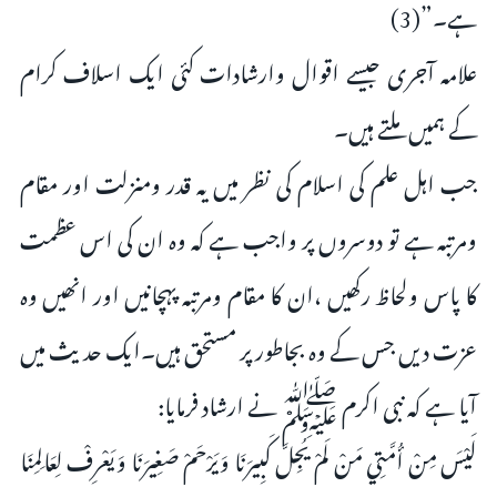
ہے۔”(3)
علامہ آجری جیسے اقوال وارشادات کئی ایک اسلاف کرام
کے ہمیں ملتے ہیں۔
جب اہل علم کی اسلام کی نظر میں یہ قدر ومنزلت اور مقام
ومرتبہ ہے تو دوسروں پر واجب ہے کہ وہ ان کی اس عظمت
کا پاس ولحاظ رکھیں ،ان کا مقام ومرتبہ پہچانیں اور انھیں وہ
عزت دیں جس کے وہ بجاطور پر مستحق ہیں۔ایک حدیث میں
آیا ہے کہ نبی اکرم ﷺ نے ارشاد فرمایا:
لَيْسَ مِنْ أُمَّتِي مَنْ لَمْ يُجِلَّ كَبِيرَنَا وَيَرْحَمْ صَغِيرَنَا وَيَعْرِفْ لِعَالِمِنَا