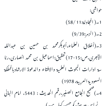
حواشی:
1۔( المجادلة:11 /58)
2۔( الزمر:9/39)
3۔(أخلاق العلماء،أبوبکرمحمد بن حسین بن عبداللہ
الآجری،ص:15-17)تحقیق:اسماعیل بن محمد انصاری،رئا
سۃ ادارات البحوث العلمیۃ والافتاء والدعوۃ الارشادبالمملکۃ
السعودیۃ العربیۃ، 1978)
4۔)صحیح الجامع الصغیر،رقم الحدیث : 5443، امام البانی
نے اس حدیث کو حسن کہا ہے۔).