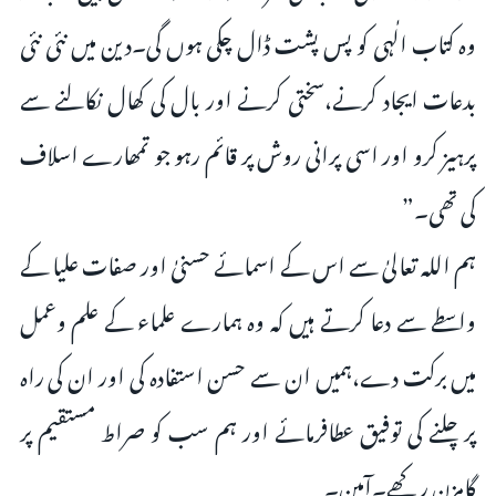
وہ کتاب الٰہی کو پس پشت ڈال چکی ہوں گی۔دین میں نئی نئی
بدعات ایجاد کرنے،سختی کرنے اور بال کی کھال نکالنے سے
پرہیز کرو اور اسی پرانی روش پر قائم رہو جو تمھارے اسلاف
کی تھی۔”
ہم اللہ تعالیٰ سے اس کے اسمائے حسنیٰ اور صفات علیا کے
واسطے سے دعا کرتے ہیں کہ وہ ہمارے علماء کے علم وعمل
میں برکت دے،ہمیں ان سے حسن استفادہ کی اور ان کی راہ
پر چلنے کی توفیق عطافرمائے اور ہم سب کو صراط مستقیم پر
گامزن رکھے۔آمین۔