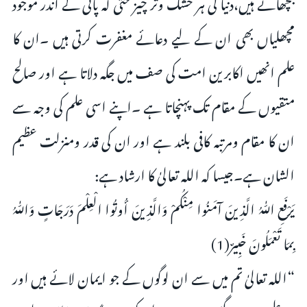
بچھاتے ہیں،دنیا کی ہر خشک وتر چیز حتٰی کہ پانی کے اندر موجود
مچھلیاں بھی ان کے لیے دعائے مغفرت کرتی ہیں ۔ان کا
علم انھیں اکابرین امت کی صف میں جگہ دلاتا ہے اور صالح
متقیوں کے مقام تک پہنچاتا ہے ۔اپنے اسی علم کی وجہ سے
ان کا مقام ومرتبہ کافی بلند ہے اور ان کی قدر ومنزلت عظیم
الشان ہے۔جیسا کہ اللہ تعالیٰ کا ارشاد ہے:
يَرْفَعِ اللّٰهُ الَّذِينَ آمَنُوا مِنْكُمْ وَالَّذِينَ أُوتُوا الْعِلْمَ دَرَجَاتٍ وَاللّٰهُ
بِمَا تَعْمَلُونَ خَبِيرٌ(1)
“اللہ تعالیٰ تم میں سے ان لوگوں کے جو ایمان لائے ہیں اور