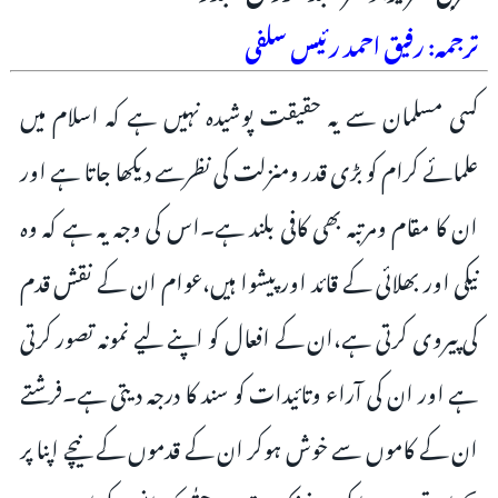
ترجمہ: رفیق احمد رئیس سلفی
کسی مسلمان سے یہ حقیقت پوشیدہ نہیں ہے کہ اسلام میں
علمائے کرام کو بڑی قدر ومنزلت کی نظرسے دیکھا جاتا ہے اور
ان کا مقام ومرتبہ بھی کافی بلند ہے۔اس کی وجہ یہ ہے کہ وہ
نیکی اور بھلائی کے قائد اور پیشوا ہیں،عوام ان کے نقش قدم
کی پیروی کرتی ہے،ان کے افعال کو اپنے لیے نمونہ تصور کرتی
ہے اور ان کی آراء وتائیدات کو سند کا درجہ دیتی ہے۔فرشتے
ان کے کاموں سے خوش ہوکر ان کے قدموں کے نیچے اپنا پر