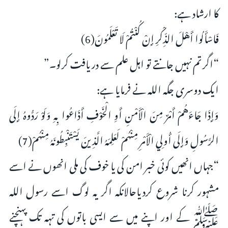
کا ارشاد ہے:
فَاسْأَلُوا أَهْلَ الذِّكْرِ إِنْ كُنْتُمْ لَا تَعْلَمُونَ(6)
“اگر تم نہیں جانتے تو اہل علم سے دریافت کرلو۔”
ایک دوسری جگہ اللہ نے فرمایا ہے:
وَإِذَا جَاءَهُمْ أَمْرٌ مِنَ الْأَمْنِ أَوِ الْخَوْفِ أَذَاعُوا بِهِ وَلَوْ رَدُّوهُ إِلَى
الرَّسُولِ وَإِلَى أُولِي الْأَمْرِ مِنْهُمْ لَعَلِمَهُ الَّذِينَ يَسْتَنْبِطُونَهُ مِنْهُمْ(7)
“جہاں انھیں کوئی خبر امن کی یا خوف کی ملی انھوں نے اسے
مشہور کرنا شروع کردیاحالانکہ اگر یہ لوگ اسے رسول اللہ
ﷺ کے اور اپنے میں سے ایسی باتوں کی تہہ تک پہنچنے