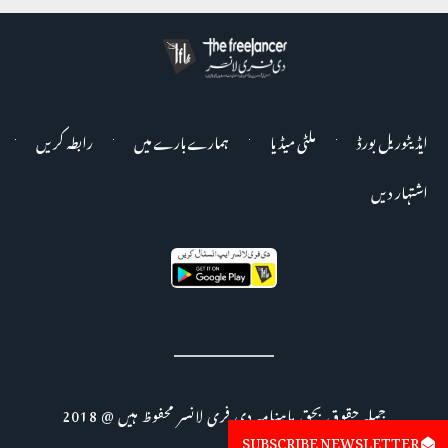
ایڈیٹوریل بورڈ
ملٹی میڈیا
ہمارے بارے میں
رابطہ کریں
اشتہار دیں
جملہ حقوق بحق ماہنامہ دی فری لانسر محفوظ ہیں @ 2018
SUBSCRIBE NEWSLETTER