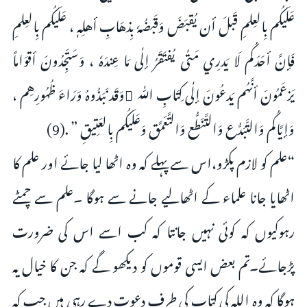
عَلَيكُم بِالعِلمِ قَبلَ أن يُقبَضَ وَقَبضُهٗ بِذهَابِ أهلِهٖ ، عَلَيكُم بِالعِلمِ
فَإنَّ أحَدَكُم لَا يَدرِي مَتٰى يُفتَقَرُ إلٰى مَا عِندَهٗ ، وَسَتَجِدُونَ أقوَاماً
يَزعَمُونَ أنَّهُم يَدعُونَ إلٰى كِتَابِ اللّٰه ِوَقَد نَبَذُوهُ وَرَاءَ ظُهُورِهِم ،
وَإيَّاكُم وَالتَّبَدُّع وَالتَّنَطُّع وَالتَّعَمَّق وَعَلَيكُم بِالعَتِيقِ ” .(9)
“علم کو لازم پکڑو،اس سے پہلے کہ وہ اٹھا لیا جائے اور علم کا
اٹھایا جانا علماء کے اٹھالیے جانے سے ہوگا ۔علم سے چمٹے
رہوکیوں کہ کوئی نہیں جانتا کہ کب اسے اس کی ضرورت
پڑجائے۔تم بعض ایسی قوموں کو دیکھو گے کہ جن کا خیال یہ
ہوگا کہ وہ اللہ کی کتاب کی طرف دعوت دے رہی ہیں جب کہ