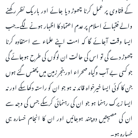
کے فتاوی پر عمل کرنا چھوڑ دیا جائے اور باریک نظر رکھنے
والے فقہائے اسلام پر عدم اعتماد کا اظہار ہونے لگے۔جب
ایسا وقت آجائے گا کہ امت اپنے علماء سے استفادہ کرنا
چھوڑ دے گی تو اس کی حالت ان لوگوں کی طرح ہوجائے گی
جو کسی بے آب وگیاہ صحراء اور بنجر زمین میں پھنس گئے ہوں
جن کا کوئی ایسا خیرخواہ قائد نہ ہو جو ان کو راستہ دکھاسکے اور نہ
ایسا زیرک رہنما ہو جو ان کی رہنمائی کرسکے جس کی وجہ سے
ان کی مصیبتیں دوچند ہوجائیں اور ان کا انجام خسارہ ہی
خسارہ ہو۔