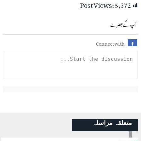
Post Views:
5,372
آپ کے تبصرے
Connect with
متعلقہ مراسلہ