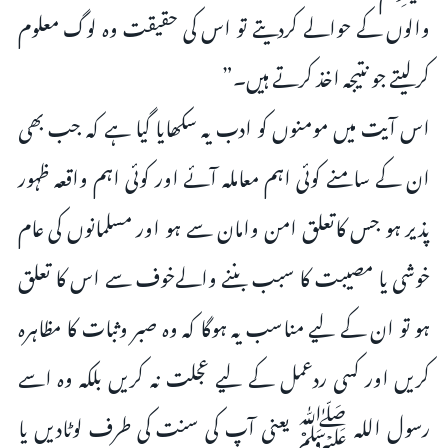
والوں کے حوالے کردیتے تو اس کی حقیقت وہ لوگ معلوم
کرلیتے جو نتیجہ اخذ کرتے ہیں۔”
اس آیت میں مومنوں کو ادب یہ سکھایا گیا ہے کہ جب بھی
ان کے سامنے کوئی اہم معاملہ آئے اور کوئی اہم واقعہ ظہور
پذیر ہو جس کاتعلق امن وامان سے ہو اور مسلمانوں کی عام
خوشی یا مصیبت کا سبب بننے والےخوف سے اس کا تعلق
ہو تو ان کے لیے مناسب یہ ہوگا کہ وہ صبر وثبات کا مظاہرہ
کریں اور کسی ردعمل کے لیے عجلت نہ کریں بلکہ وہ اسے
رسول اللہ ﷺ یعنی آپ کی سنت کی طرف لوٹادیں یا