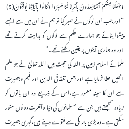
وَجَعَلْنَا مِنْهُمْ أَئِمَّةً يَهْدُونَ بِأَمْرِنَا لَمَّا صَبَرُوا وَكَانُوا بِآيَاتِنَا يُوقِنُونَ(5)
“اور جب ان لوگوں نے صبر کیا تو ہم نے ان میں سے ایسے
پیشوا بنائے جو ہمارے حکم سے لوگوں کو ہدایت کرتے تھے
اور وہ ہماری آیتوں پر یقین رکھتے تھے۔”
علمائے اسلام زمین پر اللہ کی حجت ہیں،اللہ تعالیٰ نے جو علم
انھیں عطا فرمایا ہے اور جس تفقہ فی الدین اور فہم وبصیرت
سے ان کا سینہ معمور ہے،اس کے ذریعے وہ ان باتوں کو
زیادہ سمجھتے ہیں جن سے مسلمانوں کی دنیا وآخرت دونوں سنور
سکتی ہے۔وہ بڑی باریکی سے فتوے دیتے ہیں،گہری بصیرت