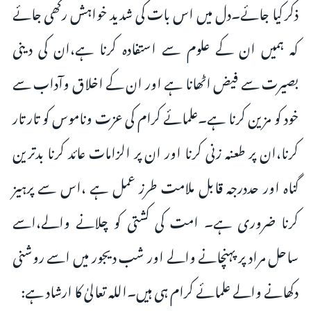
ذکر کیا جائے۔دل میں اس بات کی شدید خواہش رکھی جائے
کہ ہمیں ان کے علوم سے استفادہ کرنا ہے،ان کی دینی
بصیرت سے فیض اٹھانا ہے اور ان کے اخلاق وآداب سے
خود کو مزین کرنا ہے۔علمائے کرام کی عزت وناموس کو تار تار
کرنا،ان پر طعنہ زنی کرنا اور ان پر الزامات عائد کرنا بدترین
گناہ اور حددرجہ قابل ملامت طرز عمل ہے ،اس سے پرہیز
کرنا ضروری ہے۔ امت کی کشتی کو چلانے والے،اسے
ساحل مراد پر پہنچانے والے اور شب دیجور میں اسے روشنی
دکھانے والے علمائے کرام ہی ہیں۔اللہ تعالیٰ کا ارشاد ہے: