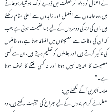
کے اعمال کو دیکھ کر غفلت میں ڈوبے لوگ ہوشیار ہوجاتے
ہیں،وہ عابدوں سے افضل اور زاہدوں سے اعلیٰ مقام رکھتے
ہیں،ان کی زندگی دوسروں کے لیے بسا غنیمت ہوتی ہے جب
کہ ان کی وفات سے مصیبتوں میں اضافہ ہوتا ہے،وہ غافلوں
کی تذکیر کرتے ہیں اور جاہلوں کو تعلیم دیتے ہیں،ان سے کسی
مصیبت کا اندیشہ نہیں ہوتا اور نہ کسی فتنے کا خوف ہوتا
ہے۔”
علامہ آجری آگے لکھتے ہیں:
“علمائے کرام بندوں کے لیے چراغ کی حیثیت رکھتے ہیں،وہ