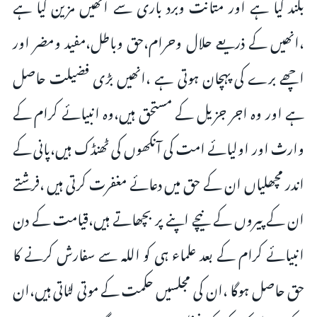
بلند کیا ہے اور متانت وبرد باری سے انھیں مزین کیا ہے
،انھیں کے ذریعے حلال وحرام،حق وباطل،مفید ومضر اور
اچھے برے کی پہچان ہوتی ہے ،انھیں بڑی فضیلت حاصل
ہے اور وہ اجر جزیل کے مستحق ہیں،وہ انبیائے کرام کے
وارث اور اولیائے امت کی آنکھوں کی ٹھنڈک ہیں،پانی کے
اندر مچھلیاں ان کے حق میں دعائے مغفرت کرتی ہیں ،فرشتے
ان کے پیروں کے نیچے اپنے پر بچھاتے ہیں،قیامت کے دن
انبیائے کرام کے بعد علماء ہی کو اللہ سے سفارش کرنے کا
حق حاصل ہوگا ،ان کی مجلسیں حکمت کے موتی لٹاتی ہیں،ان