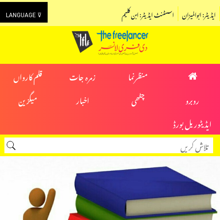
ایڈیٹر: ابوالمیزان
اسسٹنٹ ایڈیٹر: ابن کلیم
LANGUAGE ⊽
منظرنما
زمرہ جات
قلم کارواں
روبرو
چٹھی
اخبار
میگزین
ایڈیٹوریل بورڈ