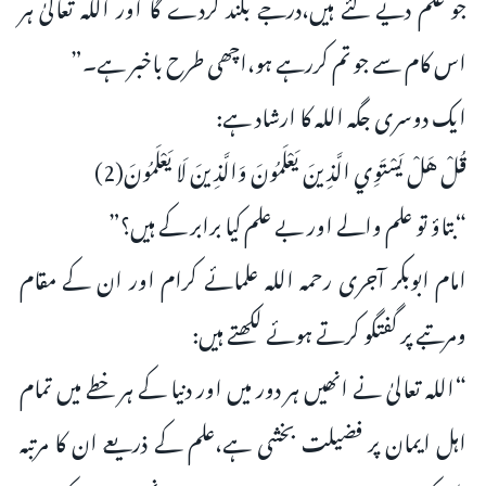
جو علم دیے گئے ہیں،درجے بلند کردے گا اور اللہ تعالیٰ ہر
اس کام سے جو تم کررہے ہو،اچھی طرح باخبر ہے۔”
ایک دوسری جگہ اللہ کا ارشاد ہے:
قُلْ هَلْ يَسْتَوِي الَّذِينَ يَعْلَمُونَ وَالَّذِينَ لَا يَعْلَمُونَ(2)
“بتاؤ تو علم والے اور بے علم کیا برابر کے ہیں؟”
امام ابوبکر آجری رحمہ اللہ علمائے کرام اور ان کے مقام
ومرتبے پر گفتگو کرتے ہوئے لکھتے ہیں:
“اللہ تعالیٰ نے انھیں ہر دور میں اور دنیا کے ہر خطے میں تمام
اہل ایمان پر فضیلت بخشی ہے،علم کے ذریعے ان کا مرتبہ