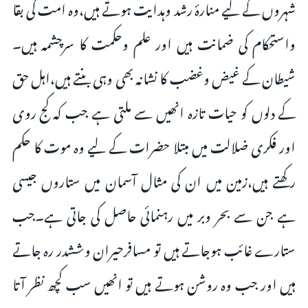
شہروں کے لیے منارۂ رشد وہدایت ہوتے ہیں،وہ امت کی بقا
واستحکام کی ضمانت ہیں اور علم وحکمت کا سرچشمہ ہیں۔
شیطان کے غیض وغضب کا نشانہ بھی وہی بنتے ہیں،اہل حق
کے دلوں کو حیات تازہ انھیں سے ملتی ہے جب کہ کج روی
اور فکری ضلالت میں مبتلا حضرات کے لیے وہ موت کا حکم
رکھتے ہیں،زمین میں ان کی مثال آسمان میں ستاروں جیسی
ہے جن سے بحر وبر میں رہنمائی حاصل کی جاتی ہے۔جب
ستارے غائب ہوجاتے ہیں تو مسافرحیران وششدر رہ جاتے
ہیں اور جب وہ روشن ہوتے ہیں تو انھیں سب کچھ نظر آتا