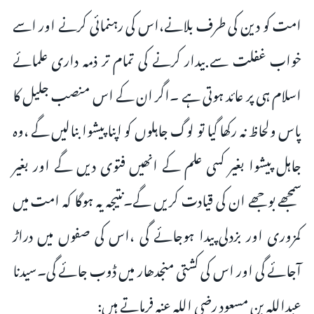
امت کو دین کی طرف بلانے،اس کی رہنمائی کرنے اور اسے
خواب غفلت سے بیدار کرنے کی تمام تر ذمہ داری علمائے
اسلام ہی پر عائد ہوتی ہے ۔اگر ان کے اس منصب جلیل کا
پاس ولحاظ نہ رکھا گیا تو لوگ جاہلوں کو اپنا پیشوا بنالیں گے ،وہ
جاہل پیشوا بغیر کسی علم کے انھیں فتوی دیں گے اور بغیر
سمجھے بوجھے ان کی قیادت کریں گے۔نتیجہ یہ ہوگا کہ امت میں
کمزوری اور بزدلی پیدا ہوجائے گی ،اس کی صفوں میں دراڑ
آجائے گی اور اس کی کشتی منجدھار میں ڈوب جائے گی۔سیدنا
عبداللہ بن مسعود رضی اللہ عنہ فرماتے ہیں: