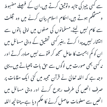
سے کسی چیز کی تائید وتوثیق کرتے ہیں،ان کے فیصلے مضبوط
ومستحکم ہوتے ہیں،احکام اسلام بیان کرنے میں وہ عجلت
سے کام نہیں لیتے،مسلمانوں کی صفوں میں اپنی باتوں سے
انتشار نہیں پیدا کرتے ،بغیر کسی تحقیق کے دینی مسائل میں
ان کو کم اہمیت کا حامل سمجھ کر فتوے نہیں صادر کرتے اور
نہ کسی بھی صورت میں لوگوں سے حق بات چھپاتے ہیں۔یہی
وجہ ہے کہ اللہ تعالیٰ نے قرآن مجید میں کئی ایک مقامات پر
صرف انھیں کی طرف رجوع کرنے اور دینی مسائل میں
انھیں سے معلومات حاصل کرنے کا حکم دیا ہے۔چنانچہ اللہ