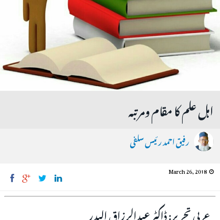
اہل علم کا مقام ومرتبہ
رفیق احمد رئیس سلفی
March 26, 2018
عربی تحریر: ڈاکٹر عبدالرزاق البدر