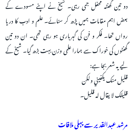
دو تین گھنٹہ محفل جمی رہی۔ شیخ نے اپنے مسودے کے
بعض اہم مقامات ہمیں پڑھ کر سنائے۔ علم و ادب کا دریا
رواں تھا۔ فکر و فن کی گہرباری ہو رہی تھی۔ ان دو تین
گھنٹوں کی خوراک سے ہمارا علمی وزن بہت بڑھ گیا۔ شیخ کے
لیے یہ شعر بجا ہے:
قليل منك يكفيني ولكن
قليلك لا يقال له قليل۔
مرشد عبدالقدیر سے پہلی ملاقات