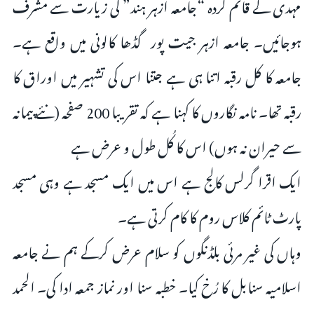
مہدی کے قائم کردہ “جامعہ ازہر ہند” کی زیارت سے مشرف
ہوجائیں۔ جامعہ ازہر جیت پور گڈھا کالونی میں واقع ہے۔
جامعہ کا کل رقبہ اتنا ہی ہے جتنا اس کی تشہیر میں اوراق کا
رقبہ تھا۔ نامہ نگاروں کا کہنا ہے کہ تقریبا 200 صفحہ (نئے پیمانہ
سے حیران نہ ہوں) اس کا کُل طول و عرض ہے
ایک اقرا گرلس کالج ہے اس میں ایک مسجد ہے وہی مسجد
پارٹ ٹائم کلاس روم کا کام کرتی ہے۔
وہاں کی غیر مرئی بلڈنگوں کو سلام عرض کرکے ہم نے جامعہ
اسلامیہ سنابل کا رُخ کیا۔ خطبہ سنا اور نماز جمعہ ادا کی۔ الحمد