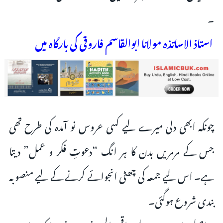
۔
استاذ الاساتذہ مولانا ابوالقاسم فاروقی کی بارگاہ میں
چونکہ ابھی دلی میرے لیے کسی عروس نو آمدہ کی طرح تھی
جس کے مرمریں بدن کا ہر انگ “دعوتِ فکر و عمل” دیتا
ہے۔ اس لیے جمعہ کی چھٹی انجوائے کرنے کے لیے منصوبہ
بندی شروع ہوگئی۔