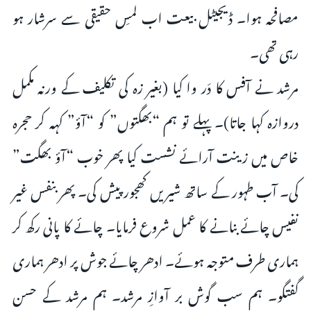
مصافحہ ہوا۔ ڈیجیٹل بیعت اب لمسِ حقیقی سے سرشار ہو
رہی تھی۔
مرشد نے آفس کا دَر وا کیا (بغیر زہ کی تکلیف کے ورنہ مکمل
دروازہ کہا جاتا)۔ پہلے تو ہم “بھگتوں” کو “آؤ” کہہ کر حجرہ
خاص میں زینت آرائے نشست کیا پھر خوب “آؤ بھگت”
کی۔ آب طہور کے ساتھ شیریں کھجور پیش کی۔ پھر بنفس غیر
نفیس چائے بنانے کا عمل شروع فرمایا۔ چائے کا پانی رکھ کر
ہماری طرف متوجہ ہوئے۔ ادھر چائے جوش پر ادھر ہماری
گفتگو۔ ہم سب گوش بر آوازِ مرشد۔ ہم مرشد کے حسن