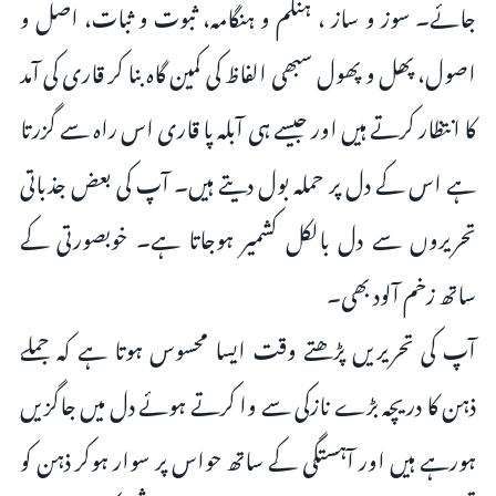
جائے۔ سوز و ساز ، ہنگم و ہنگامہ، ثبوت و ثبات، اصل و
اصول، پھل و پھول سبھی الفاظ کی کمین گاہ بنا کر قاری کی آمد
کا انتظار کرتے ہیں اور جیسے ہی آبلہ پا قاری اس راہ سے گزرتا
ہے اس کے دل پر حملہ بول دیتے ہیں۔ آپ کی بعض جذباتی
تحریروں سے دل بالکل کشمیر ہوجاتا ہے۔ خوبصورتی کے
ساتھ زخم آلود بھی۔
آپ کی تحریریں پڑھتے وقت ایسا محسوس ہوتا ہے کہ جملے
ذہن کا دریچہ بڑے نازکی سے وا کرتے ہوئے دل میں جاگزیں
ہورہے ہیں اور آہستگی کے ساتھ حواس پر سوار ہوکر ذہن کو