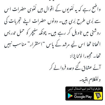
واضح رہے کہ یہ لَغویوں کے اقوال ہیں لُغَوی حضرات اس
سے بُری طرح بَری ہیں۔ دونوں حضرات اپنے تجربات کی
روشنی میں تاویل کر رہے ہیں۔ چونکہ سنیچر کو حمل تدریس
اٹھانا تھا اس لیے مرشد کے پاس “استقرار” مناسب نہیں
تھا۔ مجبورا لوٹنا پڑا:
آئے عشاق گئے وعدہ فردا لے کر
وللكلام بقية۔