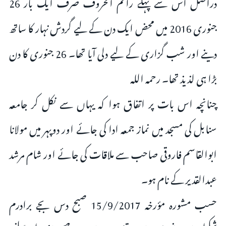
دراصل اس سے پہلے راقم الحروف صرف ایک بار 26
جنوری 2016 میں محض ایک دن کے لیے گردش نہار کا ساتھ
دینے اور شب گزاری کے لیے دلی آیا تھا۔ 26 جنوری کا دن
بڑا ہی لذیذ تھا۔ رحمہ اللہ
چنانچہ اس بات پر اتفاق ہوا کہ یہاں سے نکل کر جامعہ
سنابل کی مسجد میں نماز جمعہ ادا کی جائے اور دوپہر میں مولانا
ابوالقاسم فاروقی صاحب سے ملاقات کی جائے اور شام مرشد
عبدالقدیر کے نام ہو۔
حسب مشورہ مؤرخہ 15/9/2017 صبح دس بجے برادرم