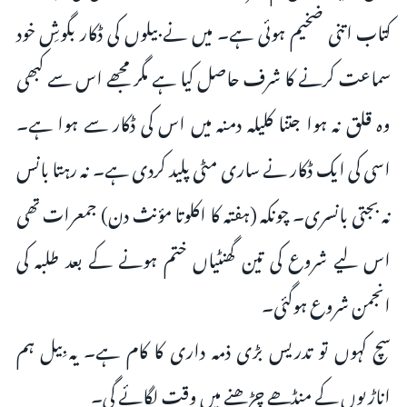
کتاب اتنی ضخیم ہوئی ہے۔ میں نے بیلوں کی ڈکار بگوشِ خود
سماعت کرنے کا شرف حاصل کیا ہے مگر مجھے اس سے کبھی
وہ قلق نہ ہوا جتنا کلیلہ دمنہ میں اس کی ڈکار سے ہوا ہے۔
اسی کی ایک ڈکار نے ساری مٹی پلید کردی ہے۔ نہ رہتا بانس
نہ بجتی بانسری۔ چونکہ (ہفتہ کا اکلوتا مؤنث دن) جمعرات تھی
اس لیے شروع کی تین گھنٹیاں ختم ہونے کے بعد طلبہ کی
انجمن شروع ہوگئی۔
سچ کہوں تو تدریس بڑی ذمہ داری کا کام ہے۔ یہ بِیل ہم
اناڑیوں کے منڈھے چڑھنے میں وقت لگائے گی۔