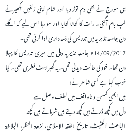
ہی سورج نے بھی دم توڑ دیا اور شام اپنی زلفیں بکھیرنے
لبِ بام آگئی۔ رات کا کھانا کھایا اور سو رہا اس لیے کہ اگلے
دن جامعہ نذیریہ میں تدریس کی ذمہ داری ادا کرنی تھی۔
14/09/2017ء جامعہ نذیریہ دہلی میں میری تدریس کا پہلا
دن تھا۔ خود کی حالت دیدنی تھی۔ یہ گھبراہٹ فطری تھی۔ کیا
خوب کہا ہے کسی شاعر نے:
ہیں ابھی کمسن و ناواقف ہیں لطف وصل سے
دل میں کچھ ڈرتے ہیں کچھ دبتے ہیں شرماتے ہیں کچھ
الباعث الحثیث، تاریخ الفقہ الاسلامی، نزھۃ النظر، البلاغۃ