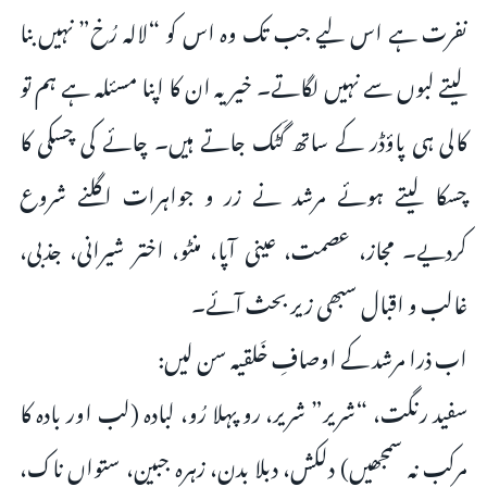
نفرت ہے اس لیے جب تک وہ اس کو “لالہ رُخ” نہیں بنا
لیتے لبوں سے نہیں لگاتے۔ خیر یہ ان کا اپنا مسئلہ ہے ہم تو
کالی ہی پاؤڈر کے ساتھ گَٹک جاتے ہیں۔ چائے کی چسکی کا
چسکا لیتے ہوئے مرشد نے زر و جواہرات اگلنے شروع
کردیے۔ مجاز، عصمت، عینی آپا، منٹو، اختر شیرانی، جذبی،
غالب و اقبال سبھی زیر بحث آئے۔
اب ذرا مرشد کے اوصافِ خَلقیہ سن لیں:
سفید رنگت، “شریر” شریر، رو پہلا رُو، لبادہ (لب اور بادہ کا
مرکب نہ سمجھیں) دلکش، دبلا بدن، زہرہ جبین، ستواں ناک،