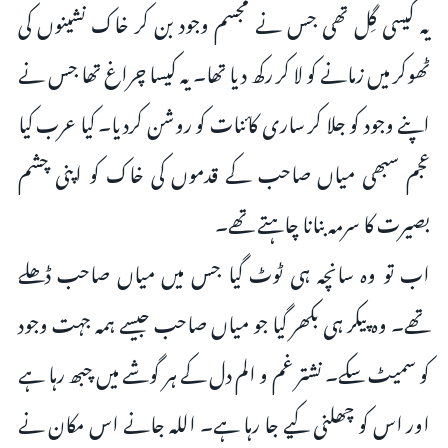
یہ کیسی گِل تھی جس نے مجسم وجود بن کر خاک نشینوں کی
ٹھوکر میں زمانے کو لا کر رکھ دیا تھا۔ یہ کیسا چراغ تھا جس نے
اپنے وجود کو جلا کر ساری کائنات کو روشن کردیا۔ کیا عرب کیا
عجم سبھی میاں صاحب کے قدموں کی خاک کو اپنی چشم
بصیرت کا سرمہ بنانا چاہتے تھے۔
اب تو وہ سانچہ ہی ٹوٹ گیا جس میں میاں صاحب ڈھلے
تھے۔ وہ پیکر ہی بکھر گیا جو میاں صاحب جیسے ہمہ جہت وجود
کو سمیٹ سکے۔ نشتر غم و الم دل کے ہر گوشے میں چبھ رہا ہے
اور اس کو چھلنی کیے جا رہا ہے۔ اللہ جانے اس مکان نے