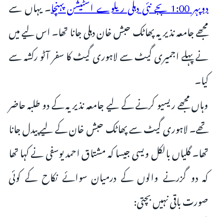
دوپہر 1:00 بجے نئی دہلی ریلوے اسٹیشن پہنچا
۔ یہاں سے
مجھے جامعہ نذیریہ پھاٹک حبش خان دہلی جانا تھا۔ اس لیے میں
نے پہلے اجمیری گیٹ سے لاہوری گیٹ کا سفر آٹو رکشہ سے
کیا۔
وہاں مجھے ریسیو کرنے کے لیے جامعہ نذیریہ کے دو طلبہ حاضر
تھے۔ لاہوری گیٹ سے پھاٹک حبش خان کے لیے پیدل جانا
تھا۔ گلیاں بالکل ویسی جیسا کہ مشتاق احمد یوسفی نے کہا تھا
کہ دو گزرنے والوں کے درمیان سوائے نکاح کے کوئی
صورت باقی نہیں بچتی: