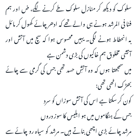
سلوک کو دیکھ کر منازل سلوک طے کرنے لگے، ض اور ہم
فنا فی المرشد ہونے ہی والے تھے کہ ادھر چائے کھول کر مائل
بہ انحطاط ہونے لگی۔ یہیں محسوس ہوا کہ سچ میں آتش اور
آتشی مخلوق ہم خاکیوں کی بڑی دشمن ہے
میں سمجھتا ہوں کہ وہ آتشِ حسد تھی جس کی گرمی سے چائے
بھڑک اٹھی تھی:
کون کر سکتا ہے اس کی آتش سوزاں کو سرد
جس کے ہنگاموں میں ہو ابلیس کا سوز دروں
مرشد چائے بڑی اچھی بناتے ہیں۔ مرشد کو سیاہ رو چائے سے