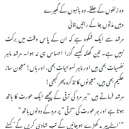
وہ زلفوں کے حلقے، وہ بانہوں کے گھیرے
وہیں مدّتوں جا کے راتیں بِتانی
مرشد سے ایک شکوہ ہے کہ ان کے پاس وقت میں برکت
نہیں ہے۔ تین گھنٹہ کیسے گزرا احساس ہی نہ ہوا۔ مرشد ماہر
نفسیات بھی ہیں اور ماہر نسوانیات بھی، اور ہاں! معجون ساز
حکیم بھی ہیں، معجونوں کا تذکرہ پھر کبھی!
مرشد فرماتے ہیں “ہر مرد کی ترقی کے پیچھے ایک عورت کا ہاتھ
ہوتا ہے اور ہر عورت کی “ترقی” پر مرد کے دونوں ہاتھ”
“‘اپنے پیر پہ کھڑے ہوجائیں گے تب شادی کریں گے’ کہنے