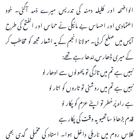
الواضحہ اور کلیلہ دمنہ کی تدریس میرے ذمہ آگئی۔ خود
اعتمادی اور احساس بے مائیگی نے حماس اور الفتح کی طرح
آپس میں صلح کرلی۔ مولانا انجم کے یہ اشعار مجھ کو مخاطب کر
کے میری ڈھارس بندھا رہے تھے:
نہیں ہے تم میں تازگی تو پھولوں سے ادھار لو
نہیں ہے تم میں روشنی تو تاروں کو اتار لو
ہے راہ پُرخطر تو اپنے عزم کو پکار لو
قدم بڑھاؤ ساتھیو یہ وقت کی پکار ہے
کلاس روم میں نارملی داخل ہوا۔ استاد کی مخملی گدی بھی