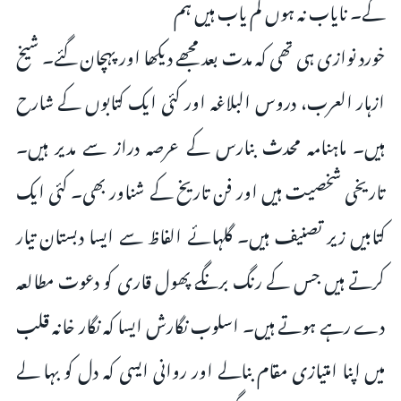
گے۔ نایاب نہ ہوں کم یاب ہیں ہم
خورد نوازی ہی تھی کہ مدت بعد مجھے دیکھا اور پہچان گئے۔ شیخ
ازہار العرب، دروس البلاغہ اور کئی ایک کتابوں کے شارح
ہیں۔ ماہنامہ محدث بنارس کے عرصہ دراز سے مدیر ہیں۔
تاریخی شخصیت ہیں اور فن تاریخ کے شناور بھی۔ کئی ایک
کتابیں زیر تصنیف ہیں۔ گلہائے الفاظ سے ایسا دبستان تیار
کرتے ہیں جس کے رنگ برنگے پھول قاری کو دعوت مطالعہ
دے رہے ہوتے ہیں۔ اسلوب نگارش ایسا کہ نگار خانہ قلب
میں اپنا امتیازی مقام بنالے اور روانی ایسی کہ دل کو بہا لے