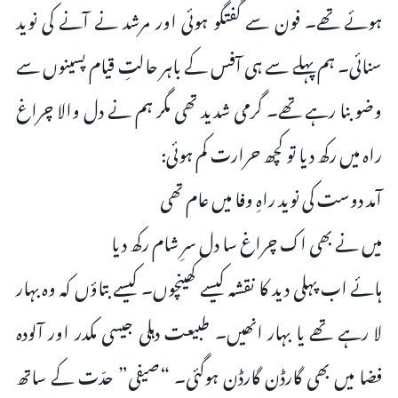
ہوئے تھے۔ فون سے گفتگو ہوئی اور مرشد نے آنے کی نوید
سنائی۔ ہم پہلے سے ہی آفس کے باہر حالتِ قیام پسینوں سے
وضو بنا رہے تھے۔ گرمی شدید تھی مگر ہم نے دل والا چراغ
راہ میں رکھ دیا تو کچھ حرارت کم ہوئی:
آمد دوست کی نوید راہِ وفا میں عام تھی
میں نے بھی اک چراغ سا دل سرِ شام رکھ دیا
ہائے اب پہلی دید کا نقشہ کیسے کھینچوں۔ کیسے بتاؤں کہ وہ بہار
لا رہے تھے یا بہار انھیں۔ طبیعت دہلی جیسی مکدر اور آلودہ
فضا میں بھی گارڈن گارڈن ہوگئی۔ “صیفی” حدّت کے ساتھ