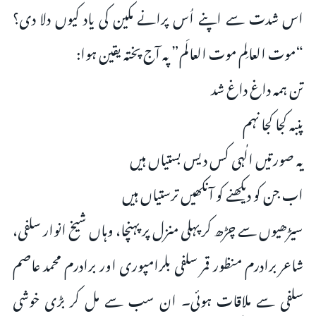
اس شدت سے اپنے اُس پرانے مکین کی یاد کیوں دلا دی؟
“موت العالِم موت العالَم” پہ آج پختہ یقین ہوا:
تن ہمہ داغ داغ شد
پنبہ کجا کجا نہم
یہ صورتیں الٰہی کس دیس بستیاں ہیں
اب جن کو دیکھنے کو آنکھیں ترستیاں ہیں
سیڑھیوں سے چڑھ کر پہلی منزل پر پہنچا، وہاں شیخ انوار سلفی،
شاعر برادرم منظور قمر سلفی بلرامپوری اور برادرم محمد عاصم
سلفی سے ملاقات ہوئی۔ ان سب سے مل کر بڑی خوشی