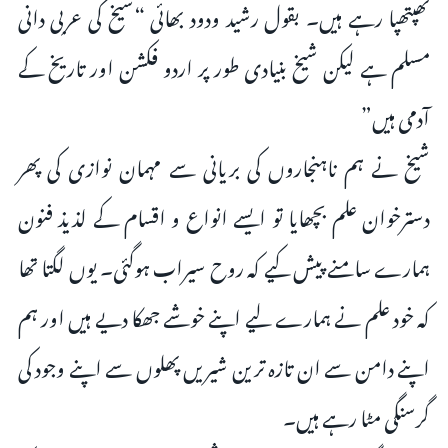
تھپتھپا رہے ہیں۔ بقول رشید ودود بھائی “شیخ کی عربی دانی
مسلم ہے لیکن شیخ بنیادی طور پر اردو فکشن اور تاریخ کے
آدمی ہیں”
شیخ نے ہم ناہنجاروں کی بریانی سے مہمان نوازی کی پھر
دسترخوان علم بچھایا تو ایسے انواع و اقسام کے لذیذ فنون
ہمارے سامنے پیش کیے کہ روح سیراب ہوگئی۔ یوں لگتا تھا
کہ خود علم نے ہمارے لیے اپنے خوشے جھکا دیے ہیں اور ہم
اپنے دامن سے ان تازہ ترین شیریں پھلوں سے اپنے وجود کی
گرسنگی مٹا رہے ہیں۔