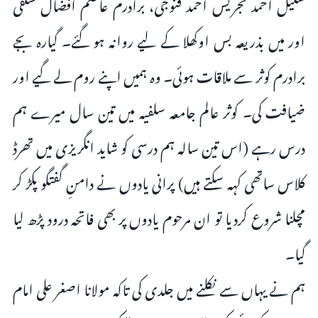
شکیل احمد نجریس احمد قنوجی، برادرم عاصم افضال سلفی
اور میں بذریعہ بس اوکھلا کے لیے روانہ ہو گئے۔ گیارہ بجے
برادرم کوثر سے ملاقات ہوئی۔ وہ ہمیں اپنے روم لے گیے اور
ضیافت کی۔ کوثر عالم جامعہ سلفیہ میں تین سال میرے ہم
درس رہے (اس تین سالہ ہم درسی کو شاید انگریزی میں تھرڈ
کلاس ساتھی کہہ سکتے ہیں) پرانی یادوں نے دامنِ گفتگو پکڑ کر
مچلنا شروع کردیا تو ان مرحوم یادوں پر بھی فاتحہ درود پڑھ لیا
گیا۔
ہم نے یہاں سے نکلنے میں جلدی کی تاکہ مولانا اصغر علی امام