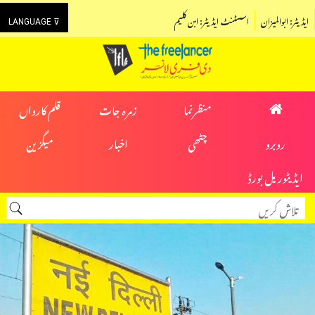
ایڈیٹر: ابوالمیزان
اسسٹنٹ ایڈیٹر: ابن کلیم
LANGUAGE ⊽
منظرنما
زمرہ جات
قلم کارواں
روبرو
چٹھی
اخبار
میگزین
ایڈیٹوریل بورڈ