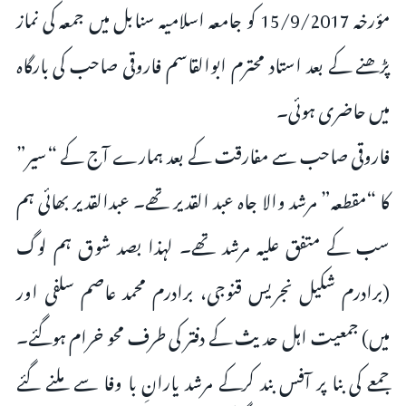
مؤرخہ 15/9/2017 کو جامعہ اسلامیہ سنابل میں جمعہ کی نماز
پڑھنے کے بعد استاد محترم ابوالقاسم فاروقی صاحب کی بارگاہ
میں حاضری ہوئی۔
فاروقی صاحب سے مفارقت کے بعد ہمارے آج کے “سیر”
کا “مقطعہ” مرشد والا جاہ عبد القدیر تھے۔ عبدالقدیر بھائی ہم
سب کے متفق علیہ مرشد تھے۔ لہذا بصد شوق ہم لوگ
(برادرم شکیل نجریس قنوجی، برادرم محمد عاصم سلفی اور
میں) جمعیت اہل حدیث کے دفتر کی طرف محو خرام ہوگئے۔
جمعے کی بنا پر آفس بند کرکے مرشد یارانِ با وفا سے ملنے گئے