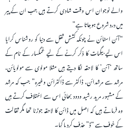
والے نوجوان اس وقت شادی کرتے ہیں جب ان کے پیر
میں درد شروع ہوجاتا ہے”
“آئن اسٹائن نے چونکہ کشش ثقل سے دنیا کو روشناس کرایا
اس لیے بیگمات کا ذکر کرنے کے لیے غمگسار کے نام کے
ساتھ ‘آئن’ کا لاحقہ لگا دیتے ہیں مثلا مولوی سے مولویائن،
مرشد سے مرشدائن، ڈاکٹر سے ڈاکٹرائن وغیرہ” جب کہ مرشد
کے مشہور مرید رشید ودود بھائی اس سے اختلاف کرتے ہیں
وہ فرماتے ہیں کہ اصل میں ڈائن کا لاحقہ جوڑنا تھا مگر ثقالت
کے خوف سے “ڈ” حذف کردیا گیا۔