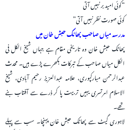
“کوئی امید بر نہیں آتی
کوئی صورت نظر نہیں آتی”
مدرسہ میاں صاحب پھاٹک حبش خان میں
پھاٹک حبش خان وہ تاریخی مقام ہے جہاں شیخ الکل فی
الکل میاں صاحب کے تبرکات بکھرے پڑے ہیں۔ محدث
عبدالرحمن مبارکپوری، علامہ عبدالعزیز رحیم آبادی، شیخ
الاسلام امرتسری یہیں تربیت پا کر ذرے سے آفتاب بنے
تھے۔
لاہوری گیٹ سے پھاٹک حبش خان پہنچا۔ سب سے پہلے