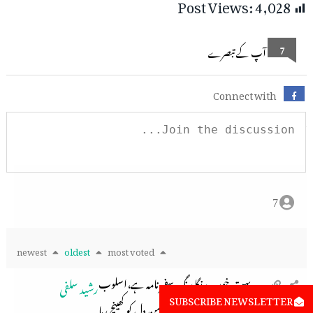
Post Views:
4,028
7
آپ کے تبصرے
Connect with
7
newest
oldest
most voted
بہت خوب رنگا رنگ سفرنامہ ہے،اسلوب
رشید سلفی
SUBSCRIBE NEWSLETTER
نگارش دامن دل کو کھینچ رہا