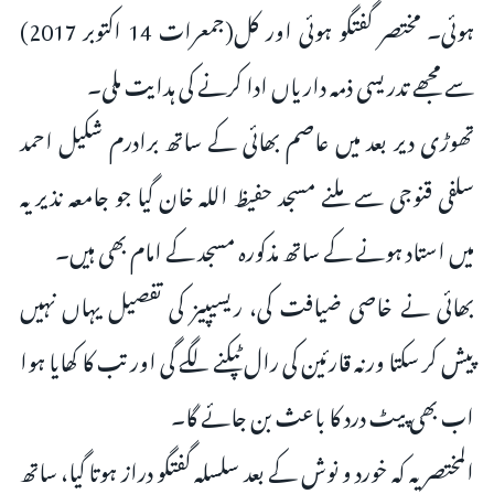
ہوئی‌۔ مختصر گفتگو ہوئی اور کل(جمعرات 14 اکتوبر 2017)
سے مجھے تدریسی ذمہ داریاں ادا کرنے کی ہدایت ملی۔
تھوڑی دیر بعد میں عاصم بھائی کے ساتھ برادرم شکیل احمد
سلفی قنوجی سے ملنے مسجد حفیظ اللہ خان گیا جو جامعہ نذیریہ
میں استاد ہونے کے ساتھ مذکورہ مسجد کے امام بھی ہیں۔
بھائی نے خاصی ضیافت کی، ریسیپیز کی تفصیل یہاں نہیں
پیش کر سکتا ورنہ قارئین کی رال ٹپکنے لگے گی اور تب کا کھایا ہوا
اب بھی پیٹ درد کا باعث بن جائے گا۔
المختصر یہ کہ خورد و نوش کے بعد سلسلہ گفتگو دراز ہوتا گیا، ساتھ