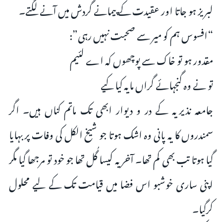
لبریز ہو جاتا اور عقیدت کے پیمانے گردش میں آنے لگتے۔
“افسوس ہم کو میر سے صحبت نہیں رہی”:
مقدور ہو تو خاک سے پوچھوں کہ اے لئیم
تو نے وہ گنجہائے گراں مایہ کیا کیے
جامعہ نذیریہ کے در و دیوار ابھی تک ماتم کناں ہیں۔ اگر
سمندروں کا یہ پانی وہ اشک ہوتا جو شیخ الکل کی وفات پر بہایا
گیا ہوتا تب بھی کم تھا۔ آخر یہ کیسا گُل تھا جو خود تو مرجھا گیا مگر
اپنی ساری خوشبو اس فضا میں قیامت تک کے لیے محلول
کرگیا۔