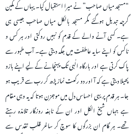
“مسجد میاں صاحب” نے میرا استقبال کیا۔ یہاں کے مکین
گرچہ تبدیل ہوگئے مگر مسجد بالکل میاں صاحب جیسی ہی
ہے۔ کسی آنے والے کے قدم کو نہیں روکتی اور ہر کس و
ناکس کو اپنے سایہ عاطفت میں جگہ دیتی ہے۔ آب طہور سے
پاک کرتی ہے اور بارگاہ الٰہی تک پہنچانے کے لیے اپنے بازو
پھیلا دیتی ہے کہ آ اور دو رکعت نماز پڑھ کر رب سے قریب ہو
جا۔ ہر قدم پر یہی احساس دل میں موجزن ہوتا کہ یہ وہی مقام
ہے جہاں شیخ الکل اور ان کے نابغہ روزگار تلامذہ رہتے
تھے۔ ہر گام ان بزرگوں کا سوچ کر ساغر قلب تقدس سے