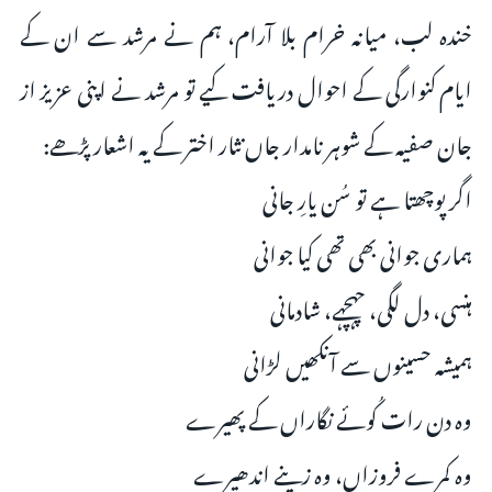
خندہ لب، میانہ خرام بلا آرام، ہم نے مرشد سے ان کے
ایام کنوارگی کے احوال دریافت کیے تو مرشد نے اپنی عزیز از
جان صفیہ کے شوہر نامدار جاں نثار اختر کے یہ اشعار پڑھے:
اگر پوچھتا ہے تو سُن یارِ جانی
ہماری جوانی بھی تھی کیا جوانی
ہنسی، دل لگی، چہچہے، شادمانی
ہمیشہ حسینوں سے آنکھیں لڑانی
وہ دن رات کُوئے نگاراں کے پھیرے
وہ کمرے فروزاں، وہ زینے اندھیرے