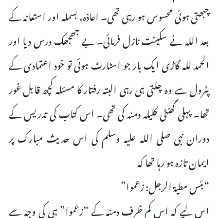
چبھتی ہوئی محسوس ہو رہی تھی۔ اعاذہ، بسملہ اور استعانہ کے
بعد اللہ نے سکینت نازل فرمائی۔ بے جھجھک درس دیا اور
الحمد للہ گاڑی ایک بار جو اسٹارٹ ہوئی تو خود اعتمادی کے
پٹرول سے وہ چلتی ہی رہی البتہ رفتار کا مسئلہ کچھ قابل غور
تھا۔ پہلی گھنٹی کلیلہ دمنہ کی تھی‌۔ اس کتاب کی تدریس کے
دوران نبی صلی اللہ علیہ وسلم کی اس حدیث مبارک پر
ایمان تازہ ہو رہا تھا کہ
“بئس مطیۃ الرجل: زعموا”
اس لیے کہ اس کم ظرف دمنہ کے “زعموا” ہی کی وجہ سے