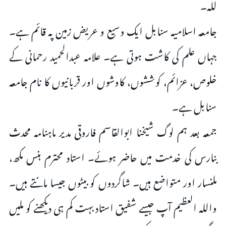
للہ۔
جامعہ اسلامیہ سنابل ایک وسیع و عریض زمین پہ قائم ہے۔
جہاں علم کی کاشت ہوتی ہے۔ علامہ عبدالحمید رحمانی کے
خلوص، عزائم، کوششوں، کاوشوں اور قربانیوں کا نام جامعہ
سنابل ہے۔
جمعہ بعد ہم لوگ شیخنا ابوالقاسم فاروقی مدیر ماہنامہ محدث
بنارس کی خدمت میں حاضر ہوئے۔ استاد محترم ہنس مکھ،
ملنسار اور متواضع ہیں۔ شاگردوں کو بیٹوں جیسا مانتے ہیں۔
واللہ العظیم آپ جیسے شفیق استاد بہت کم ہی دیکھنے کو ملیں