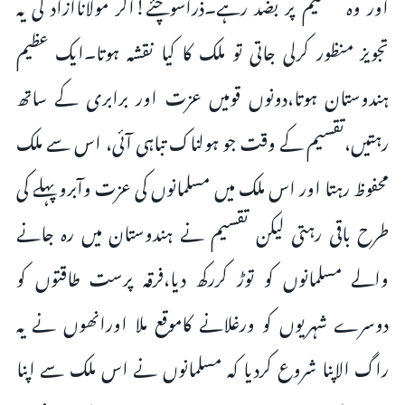
اور وہ تقسیم پر بضد رہے۔ذراسوچئے!اگر مولاناآزاد کی یہ
تجویز منظور کرلی جاتی تو ملک کا کیا نقشہ ہوتا۔ایک عظیم
ہندوستان ہوتا،دونوں قومیں عزت اور برابری کے ساتھ
رہتیں،تقسیم کے وقت جو ہولناک تباہی آئی، اس سے ملک
محفوظ رہتا اور اس ملک میں مسلمانوں کی عزت وآبرو پہلے کی
طرح باقی رہتی لیکن تقسیم نے ہندوستان میں رہ جانے
والے مسلمانوں کو توڑ کررکھ دیا،فرقہ پرست طاقتوں کو
دوسرے شہریوں کو ورغلانے کاموقع ملا اورانھوں نے یہ
راگ الاپنا شروع کردیا کہ مسلمانوں نے اس ملک سے اپنا