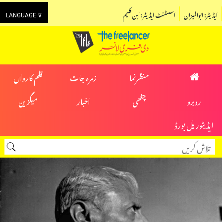
ایڈیٹر: ابوالمیزان
اسسٹنٹ ایڈیٹر: ابن کلیم
LANGUAGE ⊽
منظرنما
زمرہ جات
قلم کارواں
روبرو
چٹھی
اخبار
میگزین
ایڈیٹوریل بورڈ