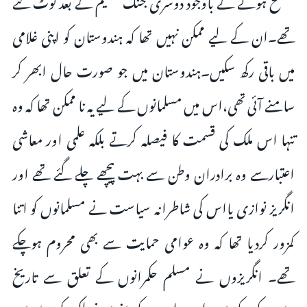
تھے۔ان کے لیے ممکن نہیں تھا کہ ہندوستان کو اپنی غلامی
میں باقی رکھ سکیں۔ہندوستان میں جو صورت حال ابھر کر
سامنے آئی تھی،اس میں مسلمانوں کے لیے یہ نا ممکن تھا کہ وہ
تنہا اس ملک کی قسمت کا فیصلہ کرتے بلکہ علمی اور معاشی
اعتبارسے وہ برادران وطن سے بہت پیچھے چلے گئے تھے اور
انگریز نوازی یااس کی شاطرانہ سیاست نے مسلمانوں کو اتنا
کمزور کردیا تھا کہ وہ عوامی حمایت سے بھی محروم ہوچکے
تھے۔ انگریزوں نے مسلم حکمرانوں کے تعلق سے تاریخ