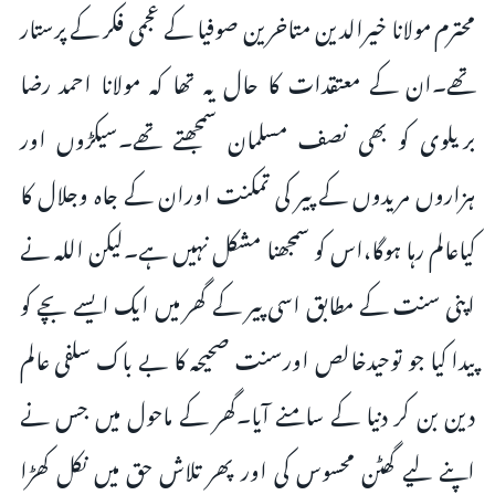
محترم مولانا خیرالدین متاخرین صوفیا کے عجمی فکر کے پرستار
تھے۔ان کے معتقدات کا حال یہ تھا کہ مولانا احمد رضا
بریلوی کو بھی نصف مسلمان سمجھتے تھے۔سیکڑوں اور
ہزاروں مریدوں کے پیر کی تمکنت اوران کے جاہ وجلال کا
کیاعالم رہا ہوگا،اس کو سمجھنا مشکل نہیں ہے۔لیکن اللہ نے
اپنی سنت کے مطابق اسی پیر کے گھر میں ایک ایسے بچے کو
پیدا کیا جو توحیدخالص اورسنت صحیحہ کا بے باک سلفی عالم
دین بن کر دنیا کے سامنے آیا۔گھر کے ماحول میں جس نے
اپنے لیے گھٹن محسوس کی اور پھر تلاش حق میں نکل کھڑا