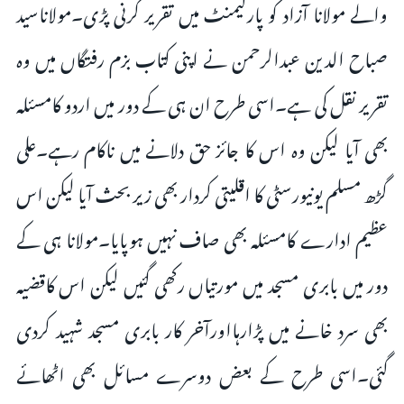
والے مولانا آزاد کو پارلیمنٹ میں تقریر کرنی پڑی۔مولاناسید
صباح الدین عبدالرحمن نے اپنی کتاب بزم رفتگاں میں وہ
تقریر نقل کی ہے۔اسی طرح ان ہی کے دور میں اردو کامسئلہ
بھی آیا لیکن وہ اس کا جائز حق دلانے میں ناکام رہے۔علی
گڑھ مسلم یونیورسٹی کا اقلیتی کردار بھی زیر بحث آیا لیکن اس
عظیم ادارے کامسئلہ بھی صاف نہیں ہوپایا۔مولانا ہی کے
دور میں بابری مسجد میں مورتیاں رکھی گئیں لیکن اس کاقضیہ
بھی سرد خانے میں پڑارہااورآخر کار بابری مسجد شہید کردی
گئی۔اسی طرح کے بعض دوسرے مسائل بھی اٹھائے