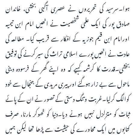
ہوا۔سرسید کی تحریروں نے عصری آگہی بخشی، خاندان
صادق پور کی ایک علمی شخصیت نے انھیں امام ابن تیمیہ
اورامام ابن قیم جوزیہ کے افکار سے قریب کیا۔ مطالعہ کی
عادت نے انھیں پورے اسلامی تراث کی سیر کرنے کی توفیق
بخشی۔قدرت کا کرشمہ کہیے کہ وہ اپنے گھر کے فرسودہ دینی
ماحول سے بے زار ہوگئے اور پیری مریدی کے جنجال سے خود
کوالگ کرلیا۔غربت وتنگ دستی کے تصور نے ان کے پائے
ثبات کو متزلزل نہیں ہونے دیا۔دنیا کو ٹھوکر مارنا، صرف
کتابوں میں ایک محاورے کی حیثیت سے پڑھا تھا لیکن ہمیں