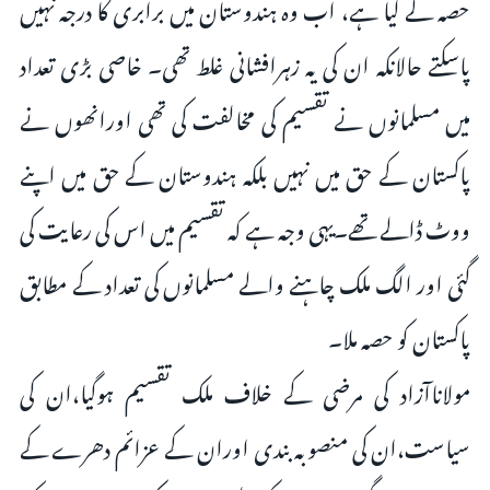
حصہ لے لیا ہے، اب وہ ہندوستان میں برابری کا درجہ نہیں
پاسکتے حالانکہ ان کی یہ زہرافشانی غلط تھی۔ خاصی بڑی تعداد
میں مسلمانوں نے تقسیم کی مخالفت کی تھی اورانھوں نے
پاکستان کے حق میں نہیں بلکہ ہندوستان کے حق میں اپنے
ووٹ ڈالے تھے۔یہی وجہ ہے کہ تقسیم میں اس کی رعایت کی
گئی اور الگ ملک چاہنے والے مسلمانوں کی تعداد کے مطابق
پاکستان کو حصہ ملا۔
مولاناآزاد کی مرضی کے خلاف ملک تقسیم ہوگیا،ان کی
سیاست،ان کی منصوبہ بندی اوران کے عزائم دھرے کے