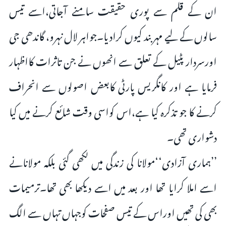
ان کے قلم سے پوری حقیقت سامنے آجاتی،اسے تیس
سالوں کے لیے مہر بند کیوں کرادیا۔جواہر لال نہرو، گاندھی جی
اورسردار پٹیل کے تعلق سے انھوں نے جن تاثرات کااظہار
فرمایا ہے اور کانگریس پارٹی کابعض اصولوں سے انحراف
کرنے کا جو تذکرہ کیا ہے،اس کواسی وقت شائع کرنے میں کیا
دشواری تھی۔
’’ہماری آزادی‘‘مولانا کی زندگی میں لکھی گئی بلکہ مولانانے
اسے املا کرایا تھا اور بعد میں اسے دیکھا بھی تھا۔ترمیمات
بھی کی تھیں اوراس کے تیس صفحات کوجہاں تہاں سے الگ