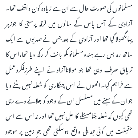
مسلمانوں کی صورت حال سے ان سے زیادہ کون واقف تھا۔
آزادی کے آس پاس کے سالوں میں فرقہ پرستی کا جوزہر
یہاںگھولا گیا تھا اور آزادی کے بعد جس نے صدیوں سے ایک
ساتھ رہ بس رہے ہندومسلمانوںکو بانٹ کر رکھ دیا تھا،اس کا
تریاق صرف وہی تھا جو مولاناآزاد نے اپنے طرزفکروعمل
سے فراہم کیا۔انھوں نے اس چنگاری کو شعلہ نہیں بننے دیا
جوان کے سینے میں مسلسل ان کے وجود کو جلائے دے رہی
تھی کیوں کہ شعلہ بننامسئلے کا حل نہیں تھا اور نہ اس سے اس
حقیقت میں کوئی تبدیلی واقع ہوسکتی تھی جو زمین پر موجود