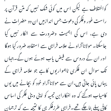
کواختلاف ہے لیکن اس میں کوئی شک نہیں کہ متن قرآن پر
راست غور وفکر کی دعوت جس اندازمیں ان دو حضرات نے
دی ہے، اس کی اہمیت وضرورت سے انکار نہیں کیا
جاسکتا۔ مولاناآزاد نے علامہ فراہی سے استفادہ ضرور کیا ہوگا
اور ان کے دروس سے فیض یاب ہوئے ہوں گے۔جہاں
تک سوال ان فکری ناہمواریوں کاہے جو علامہ فراہی کے
یہاں پائی جاتی ہیں،ان سے مولاناآزاد خود کو بچانے میں یوں
کامیاب ہوگئے کہ وہ افکارابن تیمیہ کو اپنی دینی فکر کی اساس
کافی پہلے بناچکے تھے۔فراہی طرزفکر ہی کا نتیجہ ہے کہ ترجمان