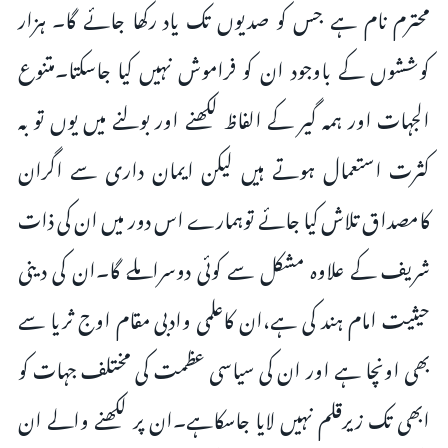
محترم نام ہے جس کو صدیوں تک یاد رکھا جائے گا۔ ہزار
کوششوں کے باوجود ان کو فراموش نہیں کیا جاسکتا۔متنوع
الجہات اور ہمہ گیر کے الفاظ لکھنے اور بولنے میں یوں تو بہ
کثرت استعمال ہوتے ہیں لیکن ایمان داری سے اگران
کامصداق تلاش کیا جائے توہمارے اس دور میں ان کی ذات
شریف کے علاوہ مشکل سے کوئی دوسراملے گا۔ان کی دینی
حیثیت امام ہند کی ہے،ان کاعلمی وادبی مقام اوج ثریا سے
بھی اونچا ہے اور ان کی سیاسی عظمت کی مختلف جہات کو
ابھی تک زیرقلم نہیں لایا جاسکاہے۔ان پر لکھنے والے ان