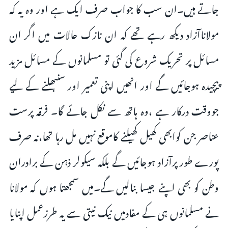
جاتے ہیں۔ان سب کا جواب صرف ایک ہے اور وہ یہ کہ
مولاناآزاد دیکھ رہے تھے کہ ان نازک حالات میں اگر ان
مسائل پر تحریک شروع کی گئی تو مسلمانوں کے مسائل مزید
پیچیدہ ہوجائیں گے اور انھیں اپنی تعمیر اور سنبھلنے کے لیے
جووقت درکار ہے ،وہ ہاتھ سے نکل جائے گا۔ فرقہ پرست
عناصر جن کوابھی کھیل کھیلنے کاموقع نہیں مل رہا تھا،نہ صرف
پورے طور پرآزاد ہوجائیں گے بلکہ سیکولر ذہن کے برادران
وطن کو بھی اپنے جیسا بنالیں گے۔میں سمجھتا ہوں کہ مولانا
نے مسلمانوں ہی کے مفادمیں نیک نیتی سے یہ طرزعمل اپنایا