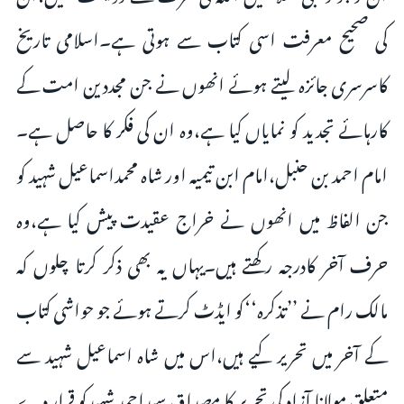
کی صحیح معرفت اسی کتاب سے ہوتی ہے۔اسلامی تاریخ
کاسرسری جائزہ لیتے ہوئے انھوں نے جن مجددین امت کے
کارہائے تجدید کو نمایاں کیا ہے،وہ ان کی فکر کا حاصل ہے۔
امام احمد بن حنبل،امام ابن تیمیہ اور شاہ محمداسماعیل شہید کو
جن الفاظ میں انھوں نے خراج عقیدت پیش کیا ہے،وہ
حرف آخر کادرجہ رکھتے ہیں۔یہاں یہ بھی ذکر کرتا چلوں کہ
مالک رام نے ’’تذکرہ‘‘کو ایڈٹ کرتے ہوئے جو حواشی کتاب
کے آخر میں تحریر کیے ہیں،اس میں شاہ اسماعیل شہید سے
متعلق مولانا آزاد کی تحریر کا مصداق سیداحمد شہیدکو قرار دے