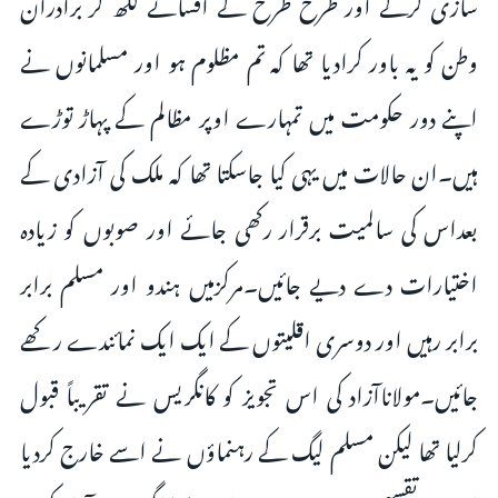
سازی کرکے اور طرح طرح کے افسانے لکھ کر برادران
وطن کو یہ باور کرادیا تھا کہ تم مظلوم ہو اور مسلمانوں نے
اپنے دور حکومت میں تمہارے اوپر مظالم کے پہاڑ توڑے
ہیں۔ان حالات میں یہی کیا جاسکتا تھا کہ ملک کی آزادی کے
بعداس کی سالمیت برقرار رکھی جائے اور صوبوں کو زیادہ
اختیارات دے دیے جائیں۔مرکزمیں ہندو اور مسلم برابر
برابر رہیں اور دوسری اقلیتوں کے ایک ایک نمائندے رکھے
جائیں۔مولاناآزاد کی اس تجویز کو کانگریس نے تقریباً قبول
کرلیا تھا لیکن مسلم لیگ کے رہنماؤں نے اسے خارج کردیا