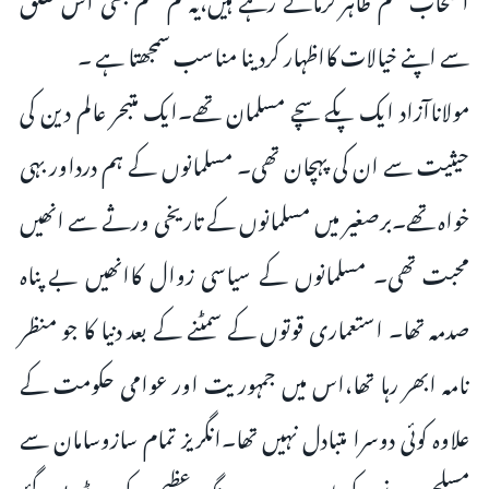
سے اپنے خیالات کااظہار کردینا مناسب سمجھتا ہے ۔
مولاناآزاد ایک پکے سچے مسلمان تھے۔ایک متبحر عالم دین کی
حیثیت سے ان کی پہچان تھی۔ مسلمانوں کے ہم درداور بہی
خواہ تھے۔برصغیر میں مسلمانوں کے تاریخی ورثے سے انھیں
محبت تھی۔ مسلمانوں کے سیاسی زوال کاانھیں بے پناہ
صدمہ تھا۔ استعماری قوتوں کے سمٹنے کے بعد دنیا کا جو منظر
نامہ ابھر رہا تھا،اس میں جمہوریت اور عوامی حکومت کے
علاوہ کوئی دوسرا متبادل نہیں تھا۔انگریز تمام سازوسامان سے
مسلح ہونے کے باوجود دوسری جنگ عظیم کے بعد ٹوٹ گئے