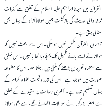
القرآن میں سیدناابراہیم علیہ السلام کے تعلق سے کذبات
ثلاثہ والی حدیث کی بازگشت ہمیں مولاناآزاد کے یہاں بھی
سنائی دیتی ہے۔
ترجمان القرآن مکمل نہیں ہوسکی۔اس سے بحث نہیں کہ
مولانا نے اسے پائے تکمیل تک پہنچادیا تھا یا نہیں۔اس تعلق
سے متضاد تحریریں پڑھنے کو ملتی ہیں۔جتنا حصہ اس کا مطبوعہ
صورت میں موجود ہے، اس کی قدر وقیمت علماء کرام کے
یہاں تسلیم شدہ ہے۔ آخری رسالت پر عقیدے کے تعلق
سے بعض بزرگوں نے سوالات اٹھائے تھے،اسے بھی مولانا