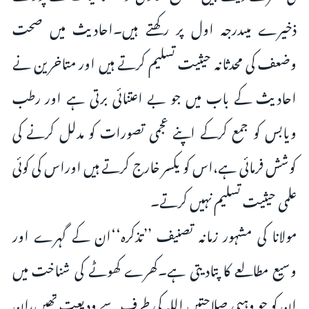
ذخیرے میںدرجہ اول پر رکھتے ہیں۔احادیث میں صحت
وضعف کی محدثانہ حیثیت تسلیم کرتے ہیں اور متاخرین نے
احادیث کے باب میں جو بے اعتنائی برتی ہے اور رطب
ویابس کو جمع کرکے اپنے عجمی تصورات کو مدلل کرنے کی
کوشش فرمائی ہے،اس کو یکسر خارج کرتے ہیں اوراس کی کوئی
علمی حیثیت تسلیم نہیں کرتے۔
مولانا کی مشہور زمانہ تصنیف ’’تذکرہ‘‘ان کے گہرے اور
وسیع مطالعے کا پتادیتی ہے۔کھرے کھوٹے کی شناخت میں
ان کو جو وہبی صلاحتیں اللہ کی طرف سے ودیعت تھیں،ان