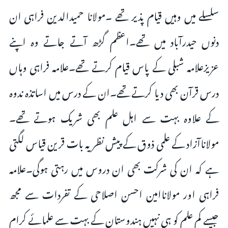
سلسلے میں وہیں قیام پذیر تھے ۔مولانا حمیدالدین فراہی ان
دنوں حیدرآباد میں تھے۔اعظم گڑھ آتے جاتے وہ اپنے
عزیزعلامہ شبلی کے پاس قیام کرتے تھے۔علامہ فراہی وہاں
درس قرآن بھی دیا کرتے تھے۔ان کے درس میں اساتذہ ندوہ
کے علاوہ بہت سے اہل علم بھی شریک ہوتے تھے۔
مولاناآزاد کے علمی ذوق کے پیش نظر یہ بات قرین قیاس لگتی
ہے کہ ان کی شرکت بھی ان دروس میں رہتی ہوگی۔علامہ
فراہی اور مولاناامین احسن اصلاحی کے تفردات سے مجھ
جیسے کم علم کو ہی نہیں ہندوستان کے بہت سے علمائے کرام