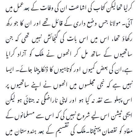
کرلیا تھالیکن کتاب کی اشاعت ان کی وفات کے بعدعمل میں
آئی۔ مولانا جس وضع داری کے قائل تھے اور ان کا جو رکھ
رکھاؤ تھا، اس میں اس بات کی گنجائش نہیں تھی کہ جن
ساتھیوں کے ساتھ مل کر انھوں نے ملک کو آزاد کرایا
ہے،ان کی بعض کمیوں اور کوتاہیوں کا ڈنکا پیٹا جائے۔ ایسا
نہیں ہے کہ نجی مجلسوں میں انھوں نے اپنے ساتھیوں پر
اس پہلو سے نقد نہ کیا ہو اور اپنی ناراضگی نہ جتائی ہو لیکن
ایجی ٹیشن اس لیے شروع نہیں کی کہ اس سے مسلمانوں کے
مفاد کو نقصان پہنچتا۔ملک کی تقسیم کے بعد ہندوستان میں