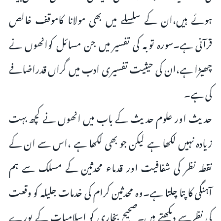
ہوئے ہیں،ان کے سلسلے میں بھی مولانا کاموقف خالص
قرآنی ہے۔سورہ توبہ کی تفسیر میں جن مسائل کوانھوں نے
چھیڑا ہے،ان کی حیثیت تفسیری ادب میں گراں قدراضافے
کی ہے۔
حدیث اور علوم حدیث کے باب میں انھوں نے کچھ بہت
زیادہ نہیں لکھا ہے لیکن جو بھی لکھا ہے ،اس سے ان کے
نقطہ نظر کی شفافیت اور قدماء محدثین کے مسلک سے ہم
آہنگی کا پتا چلتا ہے۔وہ محدثین کرام کی خدمات جلیلہ کو وقعت
کی نظرسے دیکھتے ہیں۔صحیح بخاری کو اسلامیات کے پورے