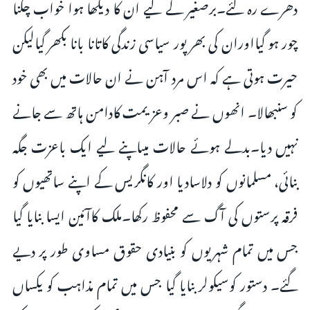
دھرے رہ گئے۔برصغیر کے لیے ان کا دیکھا ہوا خواب چکنا
چور ہو گیااوران کی بھر پور سیاسی زندگی کاتانا بانا بکھر گیالیکن
حیرت ہوتی ہے کہ اس مرد آہن نے ان حالات میں بھی خود
کو سنبھالا۔ انھوں نے صبر وعزیمت کادامن ہاتھ سے جانے
نہیں دیا۔بدلے ہوئے حالات میںاپنے لیے ایک باعزت جگہ
بنائی، مسلمانوں کو دلاسادیا اور کانگریس کے اپنے ساتھیوں کو
فرقہ پرستوں کی آگ سے محفوظ رکھا۔ملک کاآئین ایسا بنایا گیا
جس میں تمام شہریوں کو بنیادی حقوق مساوی طور پر دیے
گئے۔ دستور کوسیکولر بنایا گیا جس میں تمام مذاہب کو یکساں