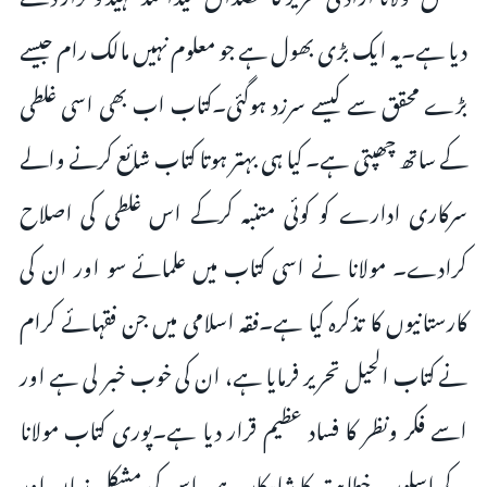
دیا ہے۔یہ ایک بڑی بھول ہے جو معلوم نہیں مالک رام جیسے
بڑے محقق سے کیسے سرزد ہوگئی۔کتاب اب بھی اسی غلطی
کے ساتھ چھپتی ہے۔ کیا ہی بہتر ہوتا کتاب شائع کرنے والے
سرکاری ادارے کو کوئی متنبہ کرکے اس غلطی کی اصلاح
کرادے۔ مولانا نے اسی کتاب میں علمائے سو اور ان کی
کارستانیوں کا تذکرہ کیا ہے۔فقہ اسلامی میں جن فقہائے کرام
نے کتاب الحیل تحریر فرمایا ہے، ان کی خوب خبر لی ہے اور
اسے فکر ونظر کا فساد عظیم قرار دیا ہے۔پوری کتاب مولانا
کے اسلوب خطابت کا شاہکار ہے۔اس کی مشکل زبان اور