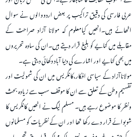
عربی فارسی کی دقیق تراکیب پر بعض اردووالوں نے سوال
اٹھائے ہیں۔انھیں کیامعلوم کہ مولانا آزاد صراحت کے
مقابلے میں کنایے کو بلیغ قرار دیتے ہیں۔ان کی سادہ تحریروں
میں بھی کنایے اور اشارے کی دنیا آباد دکھائی دیتی ہے۔
مولاناآزاد کے سیاسی افکار،کانگریس میں ان کی شمولیت اور
تقسیم وطن کے تعلق سے ان کا موقف سب سے زیادہ بحث
ونظر کا موضوع رہے ہیں۔ مسلم لیگ نے انھیں کانگریس کا
شوبوائے قرار دے رکھا تھا اور ان کے نظریات کو مسلمانوں
کے حق میں غیر مفید ہی نہیں بلکہ مہلک قرار دیتی تھی۔اب