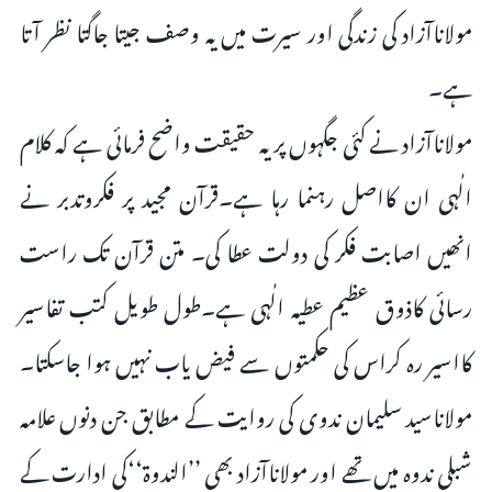
مولاناآزاد کی زندگی اور سیرت میں یہ وصف جیتا جاگتا نظر آتا
ہے۔
مولاناآزاد نے کئی جگہوں پر یہ حقیقت واضح فرمائی ہے کہ کلام
الٰہی ان کااصل رہنما رہا ہے۔قرآن مجید پر فکروتدبر نے
انھیں اصابت فکر کی دولت عطا کی۔ متن قرآن تک راست
رسائی کاذوق عظیم عطیہ الٰہی ہے۔طول طویل کتب تفاسیر
کااسیر رہ کراس کی حکمتوں سے فیض یاب نہیں ہوا جاسکتا۔
مولاناسید سلیمان ندوی کی روایت کے مطابق جن دنوں علامہ
شبلی ندوہ میں تھے اور مولاناآزاد بھی ’’الندوۃ‘‘کی ادارت کے