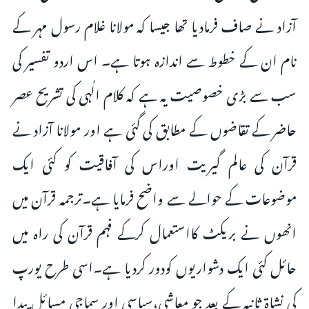
آزاد نے صاف فرمادیا تھا جیسا کہ مولانا غلام رسول مہر کے
نام ان کے خطوط سے اندازہ ہوتا ہے۔ اس اردو تفسیر کی
سب سے بڑی خصوصیت یہ ہے کہ کلام الٰہی کی تشریح عصر
حاضر کے تقاضوں کے مطابق کی گئی ہے اور مولانا آزاد نے
قرآن کی عالم گیریت اوراس کی آفاقیت کو کئی ایک
موضوعات کے حوالے سے واضح فرمایا ہے۔ترجمہ قرآن میں
انھوں نے بریکٹ کااستعمال کرکے فہم قرآن کی راہ میں
حائل کئی ایک دشواریوں کودور کردیا ہے۔اسی طرح یورپ
کی نشاۃ ثانیہ کے بعد جو معاشی،سیاسی اور سماجی مسائل پیدا