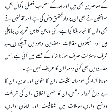
کے معاصرین بھی ہیں اور بعد کے اصحاب فضل وکمال بھی،
موافقین نے بھی ان پر دادتحقیق پیش کی ہے اور مخالفین نے
بھی دلوں کا غبار ہلکا کیا ہے۔کئی درجن کتابیں تحریر کی جاچکی
ہیں اور سیکڑوں مقالات ومضامین وجود میں آچکے ہیں۔یہ
شرف ومنزلت صرف مولاناآزاد کے حصے میں آئی ہے،اس
معاملے میں بھی کوئی دوسراان کا حریف نہیں ہے۔
مولانا آزاد کی مومنانہ حیثیت ،ان کا تقوی اور تدین، ان کا
بے داغ کردار وعمل،ان کا حسن اخلاق ،ان کی شرافت
ووضع داری،معاملات میں شفافیت اور ایمان داری،