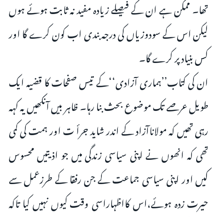
تھا۔ ممکن ہے ان کے فیصلے زیادہ مفید نہ ثابت ہوئے ہوں
لیکن اس کے سودوزیاں کی درجہ بندی اب کون کرے گا اور
کس بنیاد پر کرے گا۔
ان کی کتاب’’ہماری آزادی‘‘کے تیس صفحات کا قضیہ ایک
طویل عرصے تک موضوع بحث بنا رہا۔ ظاہر بیں آنکھیں یہ کہہ
رہی تھیں کہ مولاناآزاد کے اندر شاید جرأ ت اور ہمت کی کمی
تھی کہ انھوں نے اپنی سیاسی زندگی میں جو اذیتیں محسوس
کیں اور اپنی سیاسی جماعت کے جن رفقا کے طرزعمل سے
حیرت زدہ ہوئے،اس کااظہاراسی وقت کیوں نہیں کیا تاکہ