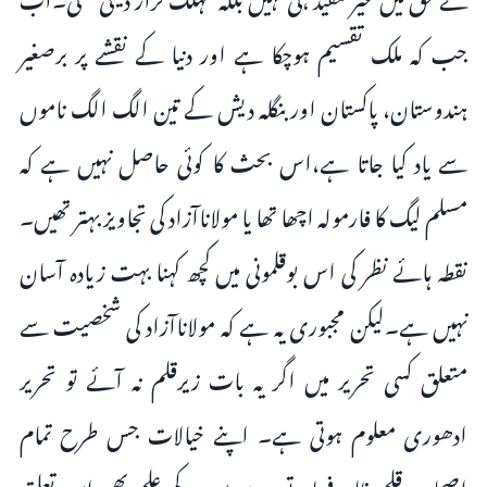
جب کہ ملک تقسیم ہوچکا ہے اور دنیا کے نقشے پر برصغیر
ہندوستان، پاکستان اور بنگلہ دیش کے تین الگ الگ ناموں
سے یاد کیا جاتا ہے،اس بحث کا کوئی حاصل نہیں ہے کہ
مسلم لیگ کا فارمولہ اچھا تھا یا مولاناآزاد کی تجاویز بہتر تھیں۔
نقطہ ہائے نظر کی اس بوقلمونی میں کچھ کہنا بہت زیادہ آسان
نہیں ہے۔لیکن مجبوری یہ ہے کہ مولاناآزاد کی شخصیت سے
متعلق کسی تحریر میں اگر یہ بات زیرقلم نہ آئے تو تحریر
ادھوری معلوم ہوتی ہے۔ اپنے خیالات جس طرح تمام
اصحاب قلم ظاہر فرماتے رہے ہیں،یہ کم علم بھی اس تعلق