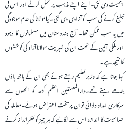
اہمیت دی گئی۔اپنے اپنے مذہب پر عمل کرنے اور اس کی
تبلیغ کرنے کی سب کوآزادی دی گئی۔کیامولانا کی عدم موجودگی
میں یہ سب ممکن تھا۔ آج ہندوستان میں مسلمانوں کا وجود
اور ملکی آئین کے تحت ان کی شہریت مولاناآزاد کی کوششوں
کا نتیجہ ہے۔
کہا جاتا ہے کہ وزیر تعلیم رہتے ہوئے بھی ان کے ہاتھ پاؤں
بندھے رہتے تھے۔دارالمصنفین اعظم گڑھ کو انھوں سے
سرکاری امداد دلوائی توان پرسخت اعتراض ہوئے۔معاملہ کی
حساسیت کا اندازہ اس سے لگائیے کہ ہر چیز کو نظرانداز کرنے