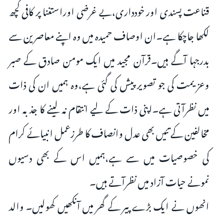
قناعت پسندی اور خودداری،بے غرضی اوراستغنا پر کافی کچھ
لکھا جاچکا ہے۔ان اوصاف حمیدہ میں وہ اپنے معاصرین سے
بدرجہا آگے ہیں۔قرآن مجید میں ایک مومن صادق کے صبر
وعزیمت کی جو تصویر پیش کی گئی ہے،وہ ہمیں ان کی ذات
میں نظرآتی ہے۔اپنی ذات کے لیے انتقام نہ لینے کا جذبہ اور
مخالفین کے تئیں بھی عدل وانصاف کا طرزعمل انبیائے کرام
کی خصوصیات میں سے ہے،ہمیں اس کے بھی دسیوں
نمونے حیات آزاد میں نظرآتے ہیں۔
انھوں نے ایک بڑے پیر کے گھر میں آنکھیں کھولیں۔ والد