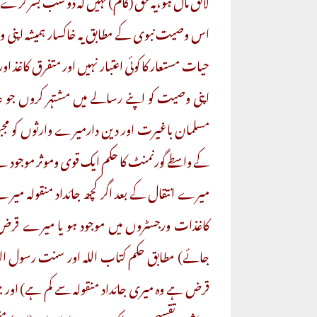
اس وصیت نبوی کے مطابق یہ خاکسار ہمیشہ اپنی وصی
حیات مستعار کا کوئی اعتبار نہیں اور متفرق کاغذ ا
اپنی وصیت کو اپنے رسالے میں مشتہر کروں جو ع
مسلمان باغیرت اور دین دارمیرے وارثوں کو م
کے واسطے گورنمنٹ کا حکم ایک قوی وموثر موجود 
میرے انتقال کے بعد اگر کچھ جائداد منقولہ میرے 
کاغذات ورجسٹروں میں موجود ہو یا میرے قرض خو
جائے) مطابق حکم کتاب اللہ اور سنت رسول 
قرض ہے وہ میری جائداد منقولہ سے کم ہے) اور 