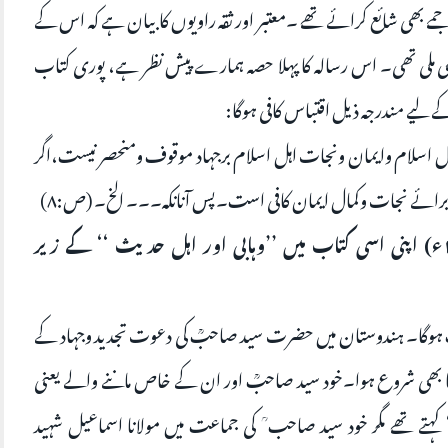
جمے بھی شائع کرائے تھے ۔معتبر اور ثقہ راویوں کا بیان ہے کہ اس کے
بھی ملی تھی۔ اس رسالہ کا پہلا حصہ ہمارے پیش نظر ہے، پوری کتاب
 لیے مندرجہ ذیل اقتباس کافی ہوگا:
ہ کمال اسلام وایمان ونجات اہل اسلام برجہاد موقوف ومنحصر نیست،اگر
ادت برائے نجات وکمال ایمان کافی است۔پس آنانکہ۔۔۔ الخ۔ (ص:۸)
مولانا مسعود عالم ندوی (م۱۶؍مارچ ۱۹۵۴ء) اپنی اسی کتاب میں ’’وہابی اور اہل حدیث ‘‘ کے زیر
اسب ہوگا۔ ہندوستان میں حضرت سید صاحبؒ کی دعوت تجدید وجہاد کے
ا بھی شروع ہوا۔خود سید صاحبؒ اور ان کے خاص ماننے والے یعنی
‘ کہتے تھے مگر خود سید صاحب ؒ کی جماعت میں مولانا اسماعیل شہید