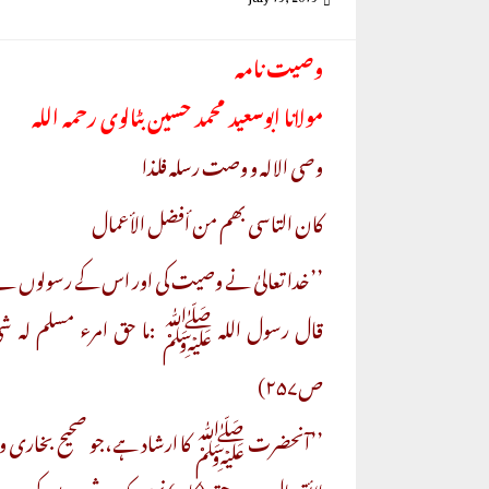
وصیت نامہ
مولانا ابوسعید محمد حسین بٹالوی رحمہ اللہ
وصی الالہ و وصت رسلہ فلذا
کان التاسی بھم من أفضل الأعمال
’’خدا تعالیٰ نے وصیت کی اور اس کے رسولوں نے
قال رسول اللہ ﷺ :ما حق امرء مسلم لہ شیء یوص
ص۲۵۷)
’’آنحضرت ﷺ کا ارشاد ہے،جو صحیح بخاری وص
لائق مال ہو،یہ حق (کام) نہیں کہ دو شب بسر 