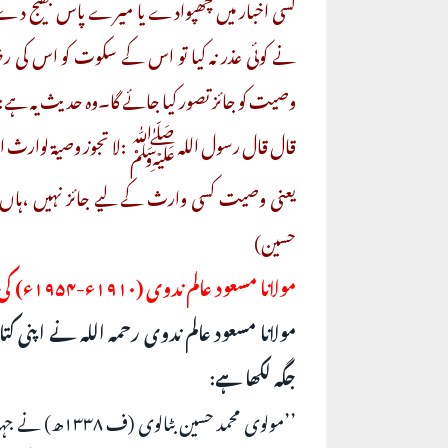
کسی اخبار میں چھپوادے یا میرے پاس بھیج دے تا
نے کوئی عذر نہ کیا تو اس کے سکوت کو اس کی
وصیت کو جائز تصور کیا جائے گا۔وہ حدیث یہ ہے:
قال قال رسول اللہ ﷺ :لا تجوز وصیۃ لوارث الا ا
یعنی وصیت کسی وارث کے لیے جائز نہیں ،ہاں اس
حسین)
مولانا مسعود عالم ندوی (۱۹۱۰ء-۱۹۵۴ء) کی ایک تحریر
مولانا مسعود عالم ندوی رحمہ اللہ نے اپنی 
جگہ لکھا ہے:
’’مولوی محمد ح