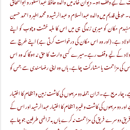
 کے لیے وقف ہو۔ دیوان خانہ میں والدہ حافظ عبدالشکور و ابواسحاق
ویلی قدیم میں والدہ عبدالسلام و عبدالرشید و محمد اطہر و احمد حسین
منہدم مکان کو میری زندگی ہی میں اس کا ملبہ خشت وچوب کو اپنے
 اولاد ہے، (اور وہ اس مکان کی درخواست کرتی ہے) اپنے خرچ سے
اولاد کے لیے وقف رہے۔میرے کسی وارث کا حق نہ ہوگا کہ وہ اس
 کی مزاحمت یا مشارکت چاہے، ہاں وہ اپنی رضامندی سے جس کو
ے، چار مربع ہے۔ازان جملہ دو مربعوں کی کاشت زمین وانتظام کا اختیار
ور دو مربعوں کی کاشت وغیرہ انتظام کا اختیار عبدالرشید اور اس کے
 فریق دوسرے فریق کی مزاحمت نہ کرے ہاں بہ تراضی طرفین جو چاہے