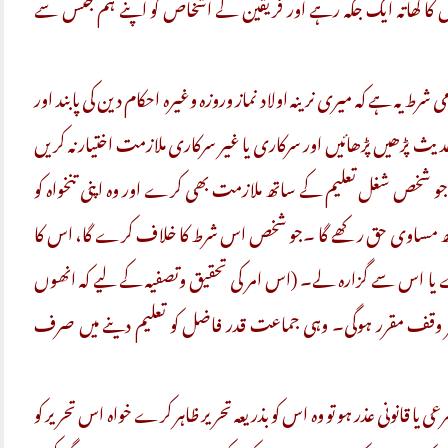
کا کھاتہ ایک جگہ رہے اور فریقین کے اشخاص کو اپنے ہم جنس سے
ط یہ ہے کہ میری نرینہ اولاد نماز وروزہ وغیرہ احکام دین کی پابند اور
دیث پڑھیں پڑھائیں اور سرکاری یا غیر سرکاری ملازمت اختیار نہ کریں
 شخص شغل تعلیم کے ساتھ ملازمت بھی کرے اور وہ اپنی تنخواہ کو
ساتھ مساوی حق رکھے گا ۔جو شخص اس شرط کا خلاف کرے گا، اس کا
دے یا اس سے گزارہ لے۔ (اس امر کی تحقیق وتصفیہ کے لیے کہ انھوں
ظر وقف مقرر ہوگی۔ وہی جماعت قدر فاضل کو تعلیم دینے میں صرف
قانونی عذر ہو تو وہ اس کو بذریعہ تحریر ظاہر کرے خواہ اس تحریر کو