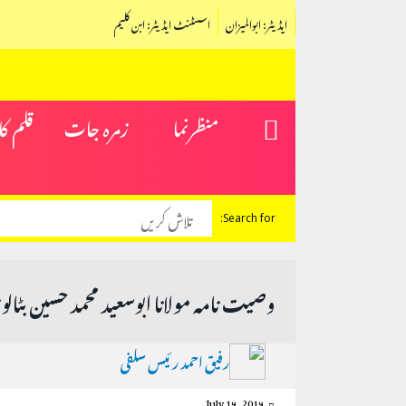
ایڈیٹر: ابوالمیزان
اسسٹنٹ ایڈیٹر: ابن کلیم
منظرنما
زمرہ جات
قلم ک
Search for:
وصیت نامہ مولانا ابوسعید محمد حسین بٹالو
رفیق احمد رئیس سلفی
July 19, 2019