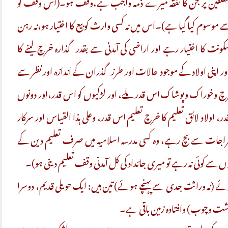
ن) متعلقین پر جن کا نفقہ میرے ذمہ واجب ہے،وقف ہو۔(اس وقف کو
 موسوم کیا گیا ہے)۔اس میں نہ کسی وارث کو بیع کا اختیار ہو،نہ رہن
سکونت کا اختیار رہے اور اراضی کی آمدنی سے بقدر گذارہ خرچ لینے کا
ر اپنی اولاد کے موجود حالات اور طرز گذران کے اندازہ اور نظر سے
 خرچ وخوراک وپوشاک اس قدر ملے، اور لڑکیوں کو اس قدر،اور دونوں
، اولاد لائق تعلیم کا خرچ تعلیم اس قدر، وعلی ہذا القیاس اور سرکار
راجات سے بچ رہے، وہ کسی مدرسہ اسلامیہ میں صرف تعلیم دین کے
 سے کوئی نہ رہے تو میری جائداد کی کل آمدنی وقف تعلیم دینی ہو)۔
ے (نہ وراثت جدی سے پہنچے ہوئے) تین ہیں: ایک حویلی قدیم، دوسرا
خشت وچوب) وافتادہ زمین باقی ہے۔