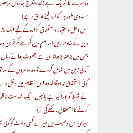
دوسرے کا شریک رہے (آمد وخرچ چاروں مربعوں 
مساوی طور پر گذارہ لینے کا حق رہے)
اس دخل واختیار واستحقاق گزارہ کے لیے ایک لازمی شر
دین کے خادم رہیں اور علم دین کم سے کم قرآن وح
جس میں پڑھنا پڑھانا ان سے چھوٹ جائے، ہاں جو
آمدنی زمین میں شامل کردے تو وہ دوسروں کے 
کوئی استحقاق نہ ہوگا کہ وہ اس انتظام میں دخل 
نے شرط کو پورا کیا ہے یانہیں، ایک جماعت نا
کرنے کا استحقاق رکھے گی ۔)
میری اس وصیت میں میرے کسی وارث کو کوئی شرعی یا 