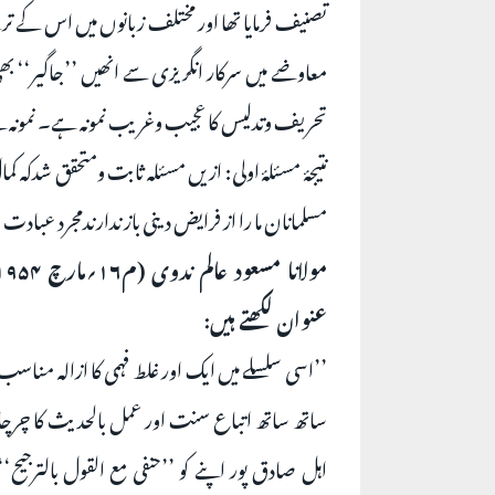
تصنیف فرمایا تھا اور مختلف زبانوں میں اس کے تر
معاوضے میں سرکار انگریزی سے انھیں ’’جاگیر‘‘ 
تحریف وتدلیس کا عجیب وغریب نمونہ ہے۔ نمونہ کے
نتیجۂ مسئلۂ اولی: ازیں مسئلہ ثابت ومتحقق شدک
مسلمانان ما را از فرایض دینی باز ندارندمجرد عب
عنوان لکھتے ہیں:
’’اسی سلسلے میں ایک اور غلط فہمی کا ازالہ من
ساتھ ساتھ اتباع سنت اور عمل بالحدیث کا چرچ
اہل صادق پور اپنے کو ’’حنفی مع القول بالترجیح‘