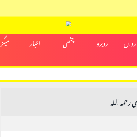
ارواں
روبرو
چٹھی
اخبار
میگز
ی رحمہ اللہ