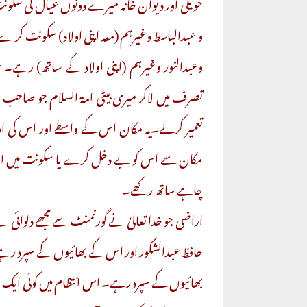
حویلی اور دیوان خانہ میرے دونوں عیال کی سکونت
و عبدالباسط وغیرہم (معہ اپنی اولاد) سکونت کرے۔ ح
وعبدالنور وغیرہم (اپنی اولاد کے ساتھ) رہے۔ 
تصرف میں لاکر میری بیٹی امۃ السلام جو صاحب
تعمیر کرلے۔یہ مکان اس کے واسطے اور اس کی 
مکان سے اس کو بے دخل کرے یا سکونت میں اس
چاہے ساتھ رکھے۔
اراضی جو خدا تعالیٰ نے گورنمنٹ سے مجھے دلوائی ہ
حافظ عبدالشکور اور اس کے بھائیوں کے سپرد رہے ا
بھائیوں کے سپرد رہے۔ اس انتظام میں کوئی ایک