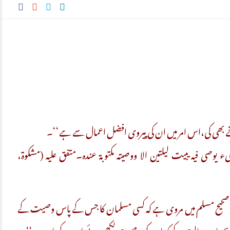
 بھی کی،اس امر میں ان کی پیروی افضل اعمال سے ہے‘‘۔
ی فیہ یبیت لیلتین الا ووصیتہ مکتوبۃ عندہ۔متفق علیہ (مشکوۃ،
حیح مسلم میں مروی ہے کہ کسی مسلمان کا جس کے پاس وصیت کے
کرے بجز اس حالت کے کہ اس کی وصیت لکھی ہوئی اس کے پاس ہو‘‘۔