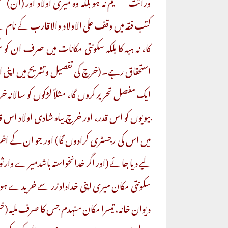
وراثت تقسیم نہ ہو بلکہ وہ میری اولاد اور (ا
کتب فقہ میں وقف علی الاولاد والاقارب کے نام سے
کا، نہ ہبہ کا بلکہ سکونتی مکانات میں صرف ان کو 
استحقاق رہے۔ (خرچ کی تفصیل وتشریح میں اپنی او
ایک مفصل تحریر کروں گا، مثلاً لڑکوں کو سالانہ
بیویوں کو اس قدر، اور خرچ بیاہ شادی اولاد اس قدر
میں اس کی رجسٹری کرادوں گا) اور جو ان کے اخ
لیے دیا جائے (اور اگر خدانخواستہ باشدمیرے وارثوں
سکونتی مکان میری اپنی خداداد زر سے خریدے ہوئ
دیوان خانہ، تیسرا مکان منہدم جس کا صرف ملبہ (