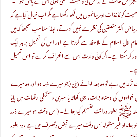
ت کو کاغذات اور بیاضوں میں لکھ رکھتا ہے مگر اب خیال آیا ہے کہ
ور بیاض اکثر متعلقین کی نظر سے نہیں گزرتے، لہذا مناسب سمجھا کہ میں
ام اہل اسلام کے ملاحظہ سے گزرتا ہے اور اس کی تعمیل پر ہر ایک
جبور کرسکتا ہے۔اگر کوئی وارث اس سے انحراف کرے تو اس تعمیل
ہے۔
ترکہ میں رہے تو وہ بعد ادائے دَیْن (جو میرے ذمہ ہو اور وہ میرے
اہوں کی دستاویزات، بہی کھاتہ یا میری دستخطی رقعات میں پایا
اللہ ﷺ بطور وراثت تقسیم کیا جائے۔ (اس وقت جو میرے ذمہ
جو جائداد غیر منقولہ اس وقت میرے قبض وتصرف میں ہے ،وہ بطور