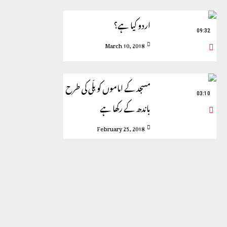
اردو کیا ہے؟
09:32
March 10, 2018
مسجد کے اماموں کو بلّی کی طرح
03:10
باندھ کے رکھا ہے
February 25, 2018