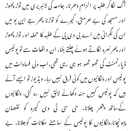
آگ لگاکر طلبہ پر الزام دھرنا، جامعہ کی لائبریری میں توڑ پھوڑ
اور مسجد کی بے حرمتی، کیمرے کو توڑنا پھر جے این یو میں
ان کی نگرانی میں اے بی وی پی کے طلبہ کا حملہ اور توڑ پھوڑ
اور پھر نعرہ لگاتے ہوئے چلتے بننا، ان واقعات سے تو پولیس
ڈپارٹمنٹ کی تھو تھو ہو ہی رہی تھی،اب دلی فسادات میں
پولیس اور دنگائیوں میں کوئی فرق نہیں رہا، ویڈیوز تو ایسے آئے
ہیں کہ پولیس کہیں منہ دکھانے لائق نہیں رہ گئی، دنگائیوں
کےساتھ پتھر چلانا، سی سی ٹی وی کیمرہ کو نقصان
پہونچانا،دنگائیوں کا پولیس کے سامنے مکانات کوجلانا، بے