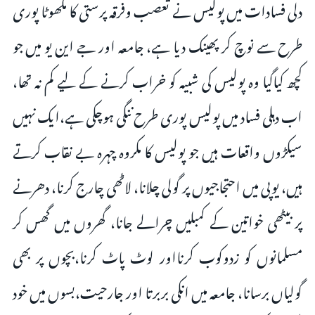
دلی فسادات میں پولیس نے تعصب وفرقہ پرستی کا مکھوٹا پوری
طرح سے نوچ کر پھینک دیا ہے، جامعہ اور جے این یو میں جو
کچھ کیاگیا وہ پولیس کی شبیہ کو خراب کرنے کے لیے کم نہ تھا،
اب دہلی فساد میں پولیس پوری طرح ننگی ہوچکی ہے،ایک نہیں
سیکڑوں واقعات ہیں جو پولیس کا مکروہ چہرہ بے نقاب کرتے
ہیں، یوپی میں احتجاجیوں پر گولی چلانا، لاٹھی چارج کرنا، دھرنے
پر بیٹھی خواتین کے کمبلیں چرالے جانا، گھروں میں گھس کر
مسلمانوں کو زدوکوب کرنااور لوٹ پاٹ کرنا،بچوں پر بھی
گولیاں برسانا، جامعہ میں انکی بربرتا اور جارحیت،بسوں میں خود