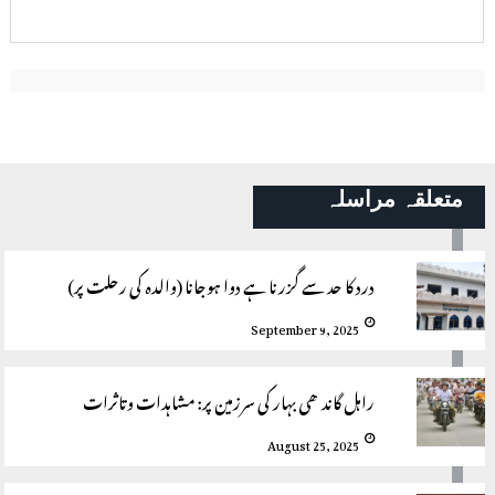
متعلقہ مراسلہ
درد کا حد سے گزرنا ہے دوا ہوجانا (والدہ کی رحلت پر)
September 9, 2025
راہل گاندھی بہار کی سرزمین پر: مشاہدات وتاثرات
August 25, 2025