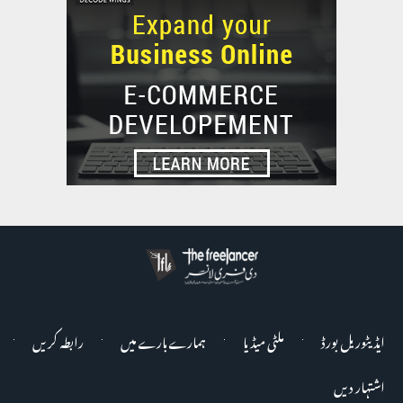
ایڈیٹوریل بورڈ
ملٹی میڈیا
ہمارے بارے میں
رابطہ کریں
اشتہار دیں