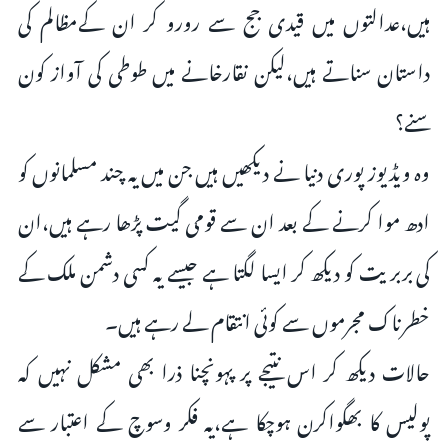
ہیں،عدالتوں میں قیدی جج سے رورو کر ان کےمظالم کی
داستان سناتے ہیں،لیکن نقارخانے میں طوطی کی آواز کون
سنے؟
وہ ویڈیوز پوری دنیا نے دیکھیں ہیں جن میں یہ چند مسلمانوں کو
ادھ موا کرنے کے بعد ان سے قومی گیت پڑھا رہے ہیں،ان
کی بربریت کو دیکھ کر ایسا لگتا ہے جیسے یہ کسی دشمن ملک کے
خطرناک مجرموں سے کوئی انتقام لے رہے ہیں۔
حالات دیکھ کر اس نتیجے پر پہونچنا ذرا بھی مشکل نہیں کہ
پولیس کا بھگواکرن ہوچکا ہے،یہ فکر وسوچ کے اعتبار سے