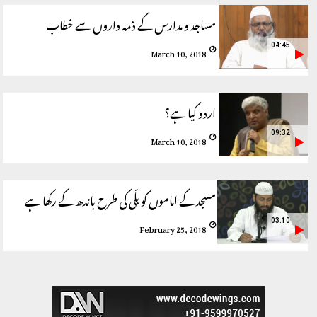
مساجد و مدارس کے ذمہ داروں سے خطاب
04:45
March 10, 2018
اردو کیا ہے؟
09:32
March 10, 2018
مسجد کے اماموں کو بلّی کی طرح باندھ کے رکھا ہے
03:10
February 25, 2018