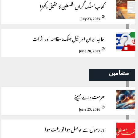
کتاب’سنگ گراں‘فلسطین کا حقیقی دکھڑا
July 23, 2025
حالیہ ایران اسرائیل جنگ: مقاصد اور اثرات
June 28, 2025
مضامین
حرمت والے مہینے
June 25, 2026
درِ رسول سے حاصل ہوا تو رخت ہوا