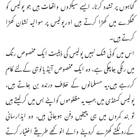
گناہوں پر تشدد کرنا، ایسے سیکڑوں واقعات ہیں جو پولیس کو
کٹگڑے میں کھڑا کرتے ہیں اورپولیس پر سوالیہ نشان کھڑا
کرتے ہیں۔
اس میں کوئی شک نہیں پولیس کی ذہنیت ایک مخصوص رنگ
میں رنگی جاچکی ہے، وہ ایک مخصوص آئیڈیالوجی کےلئے کام
کررہے ہیں،یہ مسلمانوں کے خلاف درندہ بن جاتے ہیں،
پولیس کسٹڈی میں جب یہ مظلوموں کواپنے بس میں کرلیتے ہیں
تو بند کمروں میں ہی چیخیں دفن ہوجاتی ہیں، وہ ایذارسانی
کےرونگٹے کھڑے کردینے والے انوکھے طریقے اختیار کرتے