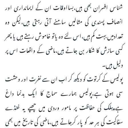
شناس افسران بھی ہیں،بسااوقات ان کے ایمانداری اور
انصاف پسندی کی مثالیں سامنے آتی رہتی ہیں،لیکن وہ
تعدادمیں بہت کم ہیں،اس لئے وہ یاتو خاموش رہتے ہیں یا پھر
کسی سازش کا شکار بن جاتے ہیں،ماضی کے واقعات اس پر
دلیل ہیں۔
پولیس کے کرتوت کو دیکھ کر اب ان سے نفرت اور وحشت
سی ہوتی ہے،پولیس ہمارے سماج کا ایک بدنما داغ
ہے،پبلک کی حفاظت پر مامور وردی میں چھپے یہ غنڈے
سفاکیت کی ہر حد کو پار کرجاتے ہیں،ماضی کی تاریخ میں بھی