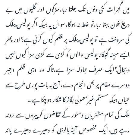
میں گجرات کئی دنوں تک جلتا رہا،سڑکوں اور گلیوں میں بے
دریغ خون بہتا رہا،تو غلط نہ ہوگا،سوال یہ ہیکہ اگر پولیس پبلک
کی سرونٹ ہے تو پولیس پبلک پر ظلم کیوں کرتی ہے؟اور پھر
ایسے مبینہ گنہگار پولیس والوں کو کڑی سے کڑی سزا کیوں نہیں
دیجاتی؟ایک صرف تبادلہ سزا ہے،تاکہ وہ وہی ظلم وجبر
دوسرے مقام پر بھی انجام دے،آج یہ بات پوری طرح سے
عیاں ہیکہ سسٹم غیرمعمولی بگاڑ کا شکار ہوچکا ہے۔
ملک کی تمام مشنریاں دستور کے تقاضوں کو پیروں سے روند
رہے ہیں،ایک مخصوص آئیڈیالوجی کو دھیرے دھیرے پائہ