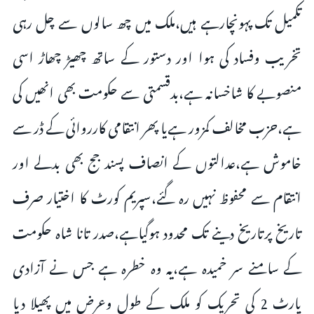
تکمیل تک پہونچارہے ہیں،ملک میں چھ سالوں سے چل رہی
تخریب وفساد کی ہوا اور دستور کے ساتھ چھیڑ چھاڑ اسی
منصوبے کا شاخسانہ ہے،بدقسمتی سے حکومت بھی انھیں کی
ہے،حزب مخالف کمزور ہےیا پھر انتقامی کارروائی کے ڈر سے
خاموش ہے،عدالتوں کے انصاف پسند جج بھی بدلے اور
انتقام سے محفوظ نہیں رہ گئے،سپریم کورٹ کا اختیار صرف
تاریخ پرتاریخ دینے تک محدود ہوگیاہے،صدر تانا شاہ حکومت
کے سامنے سر خمیدہ ہے،یہ وہ خطرہ ہے جس نے آزادی
پارٹ 2 کی تحریک کو ملک کے طول وعرض میں پھیلا دیا