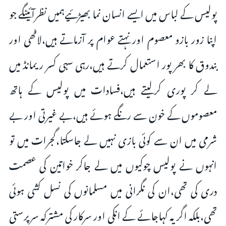
پولیس کے لباس میں ایسے انسان نما بھیڑئیےہمیں نظرآئینگے جو
اپنا زور بازو معصوم اور نہتے عوام پر آزماتے ہیں،لاٹھی اور
بندوق کا بھر پور استعمال کرتے ہیں،رہی سہی کسر ریمانڈ میں
لے کر پوری کرلیتے ہیں،فسادات میں پولیس کے ہاتھ
معصوموں کے خون سے رنگے ہوئے ہیں،بے غیرتی اور بے
شرمی میں ان سے کوئی بازی نہیں لے جاسکتا،گجرات میں تو
انہوں نے پولیس چوکیوں میں لے جاکر خواتین کی عصمت
دری کی تھی،ان کی نگرانی میں مسلمانوں کی نسل کشی ہوئی
تھی،بلکہ اگر یہ کہاجائے کے انکی اور سرکار کی مشترکہ سرپرستی