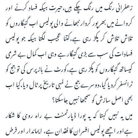
زعفرانی رنگ میں رنگ چکے ہیں،حیرت ہیکہ فساد کرنے اور
کروانے میں بھرپور کردار نبھانے والی پولیس اب گنہگاروں کو
تلاش تلاش کر پکڑ رہی ہے،کتنا عجیب لگتا ہیکہ جو پولیس
فسادات کی سب سے بڑی گنہگار ہے وہی اب کمال بے شرمی
کیساتھ گنہگاروں کو پکڑ رہی ہے،کورٹ نے بازپرس کی تو جج کو
ٹرانسفر کردیا گیا،دوسرے جج نے لمبی تاریخ پر ٹال دیا،کیا اب
بھی اصل سازش کو سمجھا نہیں جاسکتا؟
میں یہ نہیں کہتا کہ یہ پورا ڈپارٹمنٹ بے راہ روی کا شکار
ہےاور اچھے پولیس افسران کا فقدان ہے، ایماندار اور فرض