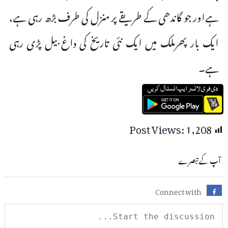
ہےاور جو گاندھی کے طریقے پر منزل کی طرف بڑھ رہی ہے،
ایک بار پھرملک میں ایک نئی تاریخ کی داغ بیل پڑی رہی
ہے۔
Post Views:
1,208
آپ کے تبصرے
Connect with