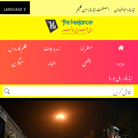
ایڈیٹر: ابوالمیزان
اسسٹنٹ ایڈیٹر: ابن کلیم
LANGUAGE ⊽
منظرنما
زمرہ جات
قلم کارواں
روبرو
چٹھی
اخبار
میگزین
ایڈیٹوریل بورڈ