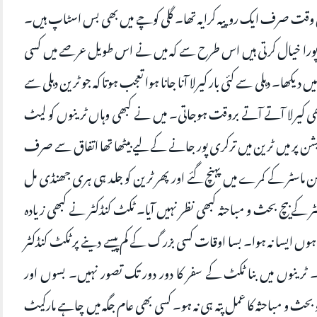
وقت صرف ایک روپیہ کرایہ تھا۔ گلی کوچے میں بھی بس اسٹاپ ہیں۔
کا پورا خیال کرتی ہیں اس طرح سے کہ میں نے اس طویل عرصے میں کسی
ا۔ دہلی سے کئی بار کیرلا آنا جانا ہوا تعجب ہوتا کہ جو ٹرین دہلی سے
بھی کیرلا آتے آتے بروقت ہوجاتی۔ میں نے کبھی وہاں ٹرینوں کو لیٹ
ن پر میں ٹرین میں ترکری پور جانے کے لیے بیٹھا تھا اتفاق سے صرف
ماسٹر کے کمرے میں پہنچ گئے اور پھر ٹرین کو جلد ہی ہری جھنڈی مل
 کے بیچ بحث و مباحثہ کبھی نظر نہیں آیا۔ ٹکٹ کنڈکٹر نے کبھی زیادہ
ہوں ایسا نہ ہوا۔ بسا اوقات کسی بزرگ کے کم پیسے دینے پر ٹکٹ کنڈکٹر
ٹرینوں میں بنا ٹکٹ کے سفر کا دور دور تک تصور نہیں۔ بسوں اور
کو بحث و مباحثہ کا عمل پتہ ہی نہ ہو۔ کسی بھی عام جگہ میں چاہے مارکیٹ