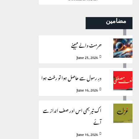
مضامین
حرمت والے مہینے
June 25, 2026
درِ رسول سے حاصل ہوا تو رخت ہوا
June 16, 2026
اک تیر بھی اس اور صف انداز سے
آئے
June 16, 2026