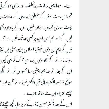
ہے۔ عموما پہلی ملاقات پرتکلف اور رسمی ہوا کر
تھوڑی بہت سفر کے متعلق اور دہلی کے حالات پر گفتگو
بہت ساری کمیاں موجود تھیں اس کے باوجود بھی کسی
لیں گے اور ہم اس امید پر کسی حد تک کھرے ا
منیر کے ایم اِن دنوں ملیشیا اسلامی یونیورسٹی میں
روانہ ہونے کے کچھ دنوں بعد ہی ترک کردی کیوں
ان کے جانے بعد ہم اجنبی سا محسوس کرنے لگے
موقع ملا اور ڈاکٹر صافی قمر، ڈاکٹر ضیاء الرحمن ا
جیسے عزیز وہیں سے ساتھ جڑے۔
اس کے بعد ڈاکٹر حسین مڈؤر کے زیر سایہ کچھ مہینے 