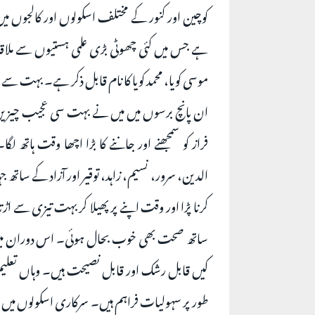
کوچین اور کنور کے مختلف اسکولوں اور کالجوں میں 
ہے جس میں کئی چھوٹی بڑی علمی ہستیوں سے ملاقات 
موسی کویا، محمد کویا کا نام قابل ذکر ہے۔ بہت س
ان پانچ برسوں میں میں نے بہت سی عجیب چیزی
فراز کو سمجھنے اور جاننے کا بڑا اچھا وقت ہاتھ لگ
الدین، سرور، نسیم، زاہد، توقیر اور آزاد کے ساتھ
کرنا پڑا اور وقت اپنے پر پھیلا کر بہت تیزی سے اڑتا
ساتھ صحت بھی خوب بحال ہوئی۔ اس دوران میں ن
کیں قابل رشک اور قابل نصیحت ہیں۔ وہاں تعلیم
طور پر سہولیات فراہم ہیں۔ سرکاری اسکولوں میں ب