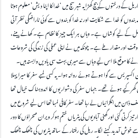
ریل کے درختوں کے بیچ کھڑا یہ شہر سچ میں ‘خدا کا اپنا دیش’ معلوم ہوتا
دوں کو خدا سے شکایت اور نہ خدا کو بندوں سے کوئی ناراضگی نظر آتی
تقبل کے لیے کوشاں ہے۔ وہاں ہر ایک چیز کا نظام ہے۔ کھانے پینے،
قت اور مقدار طے ہے۔ چونکہ میں نے اپنی عملی کی زندگی کی شروعات
رنے کا موقع ملا اس لیے وہاں سے میری بہت سی یادیں وابستہ ہیں۔
الدین اکسپریس سے گوا ہوتے ہوئے روانہ ہوا۔ یہ کسی لمبے سفر کا میرا پہلا
ر کیے ہوئے تھے۔ جہاں سفر کی دشواریوں کا اندوہناک خیال تھا
ہن میں انگڑائیاں لے رہا تھا۔ سفر کافی لمبا تھا اس لیے شروع میں
ز کرتی گئی اور گھنی آبادیوں کی پٹریاں ختم ہوکر ویران صحراؤں کا دور
خوش آمدید کہنے لگا۔ ریل کی رفتار کے ساتھ پٹریوں کی چْھک چْھک