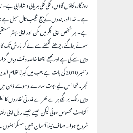
روزگار، گاؤں گاؤں، گلی گلی ہریالی و شادابی ہے۔ نا
ہے۔ خدا اور بندوں کے بیچ عجیب تال میل ہے نہ بن
ہے۔ ہر شخص اپنی فکر میں مگن اور اپنی بہتر مس
سونے جاگنے، پڑھنے لکھنے سے لے کر بارش تک کا و
وہیں سے کی ہے اور مجھے اچھا خاصہ وقت وہاں گزا
دسمبر 2010 کی بات ہے جب میں کیرلا نظام 
تجربہ تھا اس لیے بہت سارے وسوسے ذہن میں گھ
وہیں رنگ برنگے ہرے بھرے قدرتی نظاروں کا لطف ذ
اکتاہٹ محسوس ہوئی لیکن جیسے جیسے ریل اپنی رفتار تی
شروع ہوا۔ صاف نیلا آسمان ہمیں مسکراہٹوں سے 