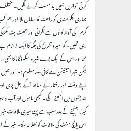
کرتی آوازیں ہمیں بد مست کرنے لگیں۔ مختلف قسم 
ہماری فکر مندی کو راحت کا سامان ملا اور ہم 
گرم! کی آواز کانوں سے ٹکرائی اور جھٹ پٹ کھڑکی س
رہی تھیں۔ گوا سیر و تفریح کی جگہ کا ایک بڑا نام 
تھا اور اس کے ایک بڑے شہر واسکو ڈگاما کا بھی۔ ہم
لیکن شہر اسیٹیشن سے کافی دور معلوم ہوا اور ہمی
اپنے وقت اور رفتار کے ساتھ آگے چل پڑی اور ک
اندیشوں میں الجھنے لگے۔ کبھی ماحول اور آب و ہوا 
کیرلا پہنچنے کے بعد سب سے پہلے میری ملاقات منی
اس پانچ منٹ کی ملاقات کو بھلا نہ سکا۔ منیر کے 