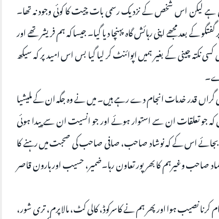
تی ہے لیکن اس شخص کے نزدیک رسمی بات چیت کا کوئی وجود نہ تھا۔
 کے بعد مجھے اپنی رہائش گاہ پہنچا دیا گیا۔ جیسا کہ ہم فریشر تھے اور
 نکتہ چینی کے بغیر ہمیں اپوائنٹ کر لیا گیا بس اس امید پر کہ سیکھ
ترے۔
 اپنی گراں قدر خدمات انجام دے رہے ہیں۔ میں نے وہ جگہ ان کے ملیشیا
 کہ جو تعلقات ان سے استوار ہوئے اور جو انسیت ان سے پیدا ہوئی
 بجائے اس کے کہ نوشاد صاحب، صافی صاحب کی صحبت میں رہنے کا
ور عماد صاحب وغیرہم کا بھر پور تعاون رہا۔ضمیر، حسیب اور ہارون قاصر
کام کرنا نصیب ہوا اور پھر ہم نے کاسرکوڈ، کالی کٹ، مالاپرم، تری شور،