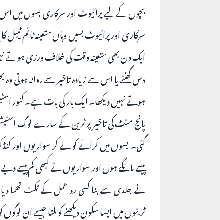
بچوں کے لیے پرائیوٹ اور سرکاری بسوں میں اس 
سرکاری اور پرائیوٹ بسیں وہاں متعینہ ٹائم ٹیبل 
ایک دن بھی متعینہ وقت کی خلاف ورزی ہوتے نہیں دیکھ
دس گھنٹے یا اس سے زیادہ تاخیر سے روانہ ہوتی وہ 
ہوتے نہیں دیکھا۔ ایک بار کی بات ہے۔ کنور اسٹیش
پانچ منٹ کی تاخیر پر ٹرین کے سارے لوگ اسٹیشن 
گئی۔ بسوں میں کرائے کو لے کر سواریوں اور کنڈکٹر
پیسے مانگے ہوں اور سواریوں نے کبھی کم پیسے دیے 
نے جلدی سے بنا کسی رد عمل کے ٹکٹ تھما دیا۔ 
ٹرینوں میں ایسا سکون دیکھنے کو ملتا جیسے ان لوگوں 