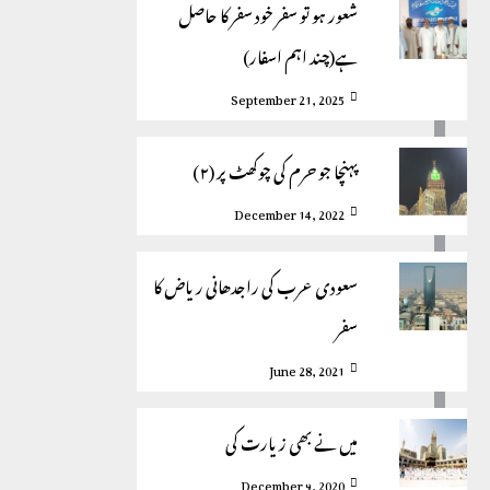
شعور ہو تو سفر خود سفر کا حاصل
ہے(چند اہم اسفار)
September 21, 2025
پہنچا جو حرم کی چوکھٹ پر (٢)
December 14, 2022
سعودی عرب کی راجدھانی ریاض کا
سفر
June 28, 2021
میں نے بھی زیارت کی
December 9, 2020