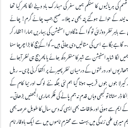
کی ہریالیوں کا سنگم ہمیں سفر کی مبارک باد دینے لگا پھر کیا تھا
کب نیند کے حوالے ہوگئے پتہ بھی نہ چلا۔ صبح جب چائے گرم! چائے
ے باہر نظر دوڑائی تو گوا کے مڈگاوں اسٹیشن کی بہاریں ہمارا انتظار کر
ہے۔ گاہے بگاہے اس کی مثالیں دی جاتی ہیں۔ گوا کے بیچ کا بڑا چرچا سنا
یں لگا شاید اسٹیشن سے شہر کا منظر دکھ جائے یا پھر بیچ ہی نظر آجائے
ں جھاڑیوں اور درختوں کے درمیان نظر پھیرنے پر اکتفا کرنی پڑی۔ ریل
یرلا جوں جوں قریب ہوتا گیا ہم نئی جگہ نئے لوگ اور نیا کام کے
کا ڈر ستاتا تو کبھی وہاں قدم نہ جم پانے کی فکر ہماری الجھنیں بڑھاتی۔
ر کے ایم سے ہوئی اور ملاقات بھی ایسی کہ دس سال کا طویل عرصہ بھی
ایم میری علمی زندگی میں بہت سے محترم ناموں میں سے ایک باوقار نام