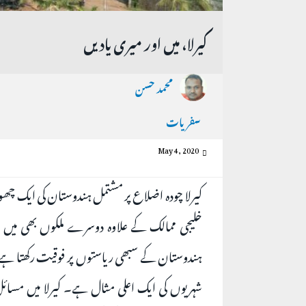
کیرلا، میں اور میری یادیں
محمد حسن
سفریات
May 4, 2020
کیرلا چودہ اضلاع پر مشتمل ہندوستان کی ایک چھ
خلیجی ممالک کے علاوہ دوسرے ملکوں بھی میں 
ہندوستان کے سبھی ریاستوں پر فوقیت رکھتا ہے بلک
شہریوں کی ایک اعلی مثال ہے۔ کیرلا میں مسائل نہ