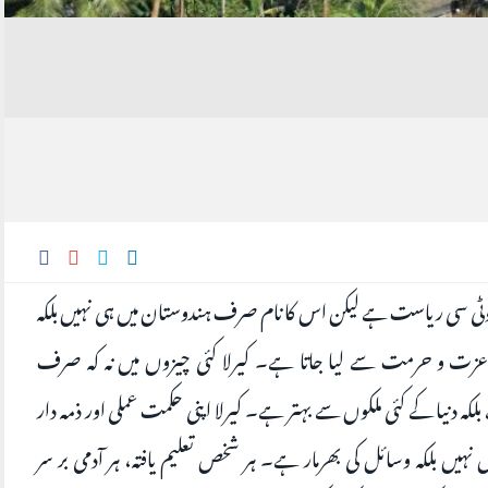
وٹی سی ریاست ہے لیکن اس کا نام صرف ہندوستان میں ہی نہیں بلکہ
عزت و حرمت سے لیا جاتا ہے۔ کیرلا کئی چیزوں میں نہ کہ صرف
ہ دنیا کے کئی ملکوں سے بہتر ہے۔ کیرلا اپنی حکمت عملی اور ذمہ دار
یں بلکہ وسائل کی بھرمار ہے۔ ہر شخص تعلیم یافتہ، ہر آدمی بر سر