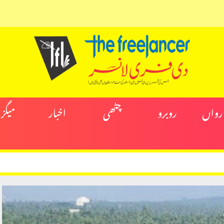
ارواں
روبرو
چٹھی
اخبار
میگز