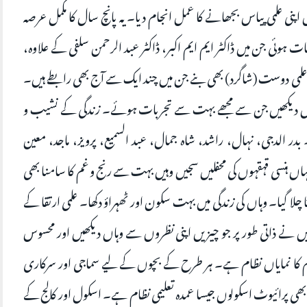
اپنی علمی پیاس بجھانے کا عمل انجام دیا۔ یہ پانچ سال کا مکمل عرصہ
ہوئی جن میں ڈاکٹر ایم ایم اکبر، ڈاکٹر عبد الرحمن سلفی کے علاوہ،
ے علمی دوست (شاگرد) بھی بنے جن میں چند ایک سے آج بھی رابطے ہیں۔
ں دیکھیں جن سے مجھے بہت سے تجربات ہوئے۔ زندگی کے نشیب و
ا۔ بدر الدجی، نہال، راشد، شاہ جمال، عبد السمیع، پرویز، ماجد، معین
 جہاں ہنسی قہقہوں کی محفلیں سجیں وہیں بہت سے رنج و غم کا سامنا بھی
 چلا گیا۔ وہاں کی زندگی میں بہت سکون اور ٹھہراؤ دکھا۔ علمی ارتقا کے
ے ذاتی طور پر جو چیزیں اپنی نظروں سے وہاں دیکھیں اور محسوس
 کا نمایاں نظام ہے۔ ہر طرح کے بچوں کے لیے سماجی اور سرکاری
ھی پرائیوٹ اسکولوں جیسا عمدہ تعلیمی نظام ہے۔ اسکول اور کالج کے