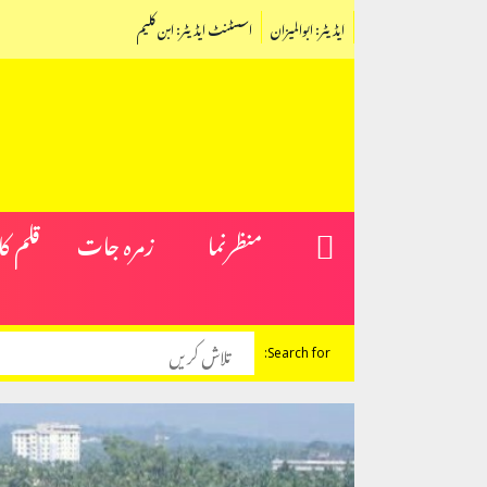
ایڈیٹر: ابوالمیزان
اسسٹنٹ ایڈیٹر: ابن کلیم
منظرنما
زمرہ جات
قلم ک
Search for: