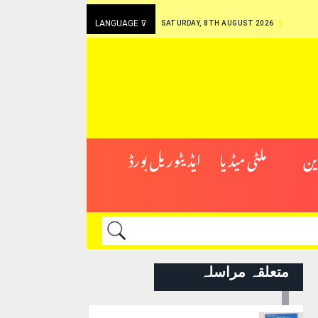
LANGUAGE ⊽
SATURDAY, 8TH AUGUST 2026
ین
ملٹی میڈیا
ایڈیٹوریل بورڈ
متعلقہ مراسلہ