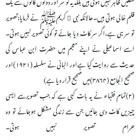
شکلیں ظاہر نہیں ہوتی ہیں بلکہ یہ تو سر اور دونوں کانوں سے یک
قلم خالی ہوتی ہیں۔حالانکہ نبی ٔ کریمﷺ نے فرمایا:تصویر
تو سر ہی ہے،اگر سر کاٹ دیا جائے تو کوئی تصویر نہیں ہوتی۔
اسے اسماعیلی نے اپنے معجم میں حضرت ابن عباس کی
حدیث سے روایت کیا ہےاور البانی نے سلسلہ (۱۹۲۱)اور
صحیح الجامع (۳۸۶۴)میں صحیح قرار دیا ہے)
(۲)تمام فقہاء نے یہ بات کہی ہے کہ جب تصویرسے ایسی
چیزیں کاٹ دی جائیں جن سے زندگی مشکل ہوجائے تو وہ
حرام تصویر نہیں ہوتی۔