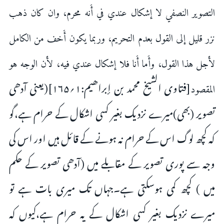
التصوير النصفي لا إشكال عندي في أَنه محرم، وان كان ذهب
نزر قليل إلى القول بعدم التحريم، وربما يكون أَخف من الكامل
لأَجل هذا القول، وأَما أَنا فلا إشكال عندي فيه، لأَن الوجه هو
[فتاوی الشیخ محمد بن إبراھیم:۱؍۱۶۵](یعنی آدھی
المقصود
تصویر (بھی)میرے نزدیک بغیر کسی اشکال کے حرام ہے،گو
کہ کچھ لوگ اس کے حرام نہ ہونے کے قائل ہیں اور اس کی
وجہ سے پوری تصویر کے مقابلے میں (آدھی تصویر کے حکم
میں ) کچھ کمی ہوسکتی ہے۔جہاں تک میری بات ہے تو
میرے نزدیک بغیر کسی اشکال کے یہ حرام ہے،کیوں کہ