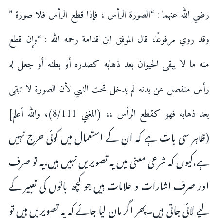
رضي الله عنهما : “الصورة الرأس ، فإذا قطع الرأس فلا صورة ”
وقد روي مرفوعًا، قال الموفق ابن قدامة رحمه الله : “وإن قطع
منه ما لا يبقى الحيوان بعد ذهابه كصدره أو بطنه أو جعل له
رأس منفصل عن بدنه لم يدخل تحت النهي لأن الصورة لا تبقى
بعد ذهابه فهو كقطع الرأس ،، (المغني 8/111)، والله أعلم]
(ظاہر سی بات ہے کہ ان کے استعمال میں کوئی حرج نہیں
ہے،کیوں کہ شرعی معنی میں یہ تصویریں نہیں ہیں،یہ تو صرف
اور صرف اشارات و علامات ہیں جو کچھ باتوں کی تعبیر کے
لیے لائی جاتی ہیں۔پھر اگر مان لیا جائے کہ یہ تصویریں ہیں تو