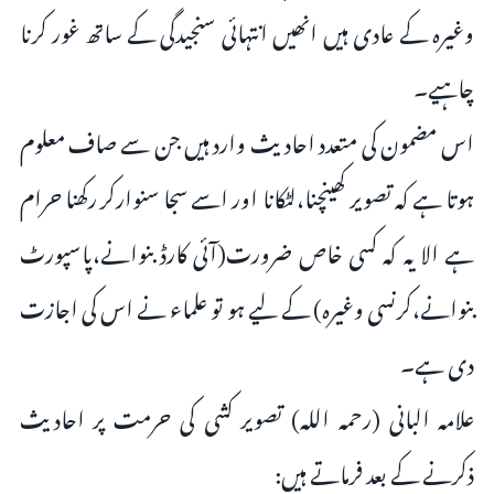
وغیرہ کے عادی ہیں انھیں انتہائی سنجیدگی کے ساتھ غور کرنا
چاہیے۔
اس مضمون کی متعدد احادیث وارد ہیں جن سے صاف معلوم
ہوتا ہے کہ تصویر کھینچنا،لٹکانا اور اسے سجا سنوارکر رکھنا حرام
ہے الا یہ کہ کسی خاص ضرورت(آئی کارڈ بنوانے،پاسپورٹ
بنوانے،کرنسی وغیرہ) کے لیے ہو تو علماء نے اس کی اجازت
دی ہے۔
علامہ البانی (رحمہ اللہ) تصویر کشی کی حرمت پر احادیث
ذکرنے کے بعد فرماتے ہیں: