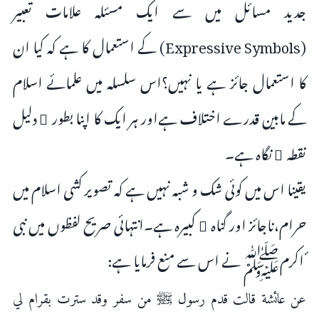
جدید مسائل میں سے ایک مسئلہ علامات تعبیر
(Expressive Symbols) کے استعمال کا ہے کہ کیا ان
کا استعمال جائز ہے یا نہیں؟اس سلسلہ میں علمائے اسلام
کے مابین قدرے اختلاف ہےاور ہر ایک کا اپنا بطور ِ دلیل
نقطہ ٔ نگاہ ہے۔
یقینا اس میں کوئی شک و شبہ نہیں ہے کہ تصویر کشی اسلام میں
حرام،ناجائز اور گناہ ِ کبیرہ ہے۔انتہائی صریح لفظوں میں نبی
ٔ اکرمﷺ نے اس سے منع فرمایا ہے:
عن عائشة قالت قدم رسول ﷺ من سفر وقد سترت بقرام لي