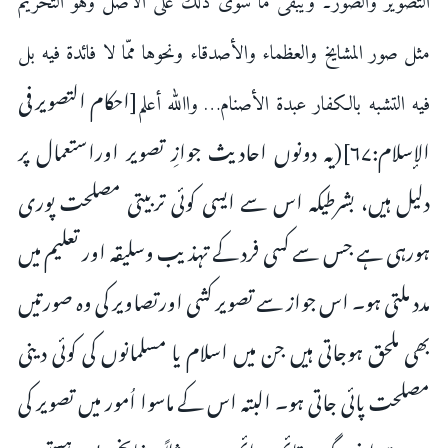
التصویر والصور۔ ویبقی ما سوٰی ذلك علی الأصل وهو التحریم
مثل صور المشایخ والعظماء والأصدقاء ونحوها ممّا لا فائدة فیه بل
[احکام التصویر فی
فیه التشبه بالکفار عبدة الأصنام… واﷲ أعلم
الإسلام:۶۷](یہ دونوں احادیث جوازِ تصویر اوراستعمال پر
دلیل ہیں، بشرطیکہ اس سے ایسی کوئی تربیتی مصلحت پوری
ہورہی ہے جس سے کسی فرد کے تہذیب وسلیقہ اور تعلیم میں
مدد ملتی ہو۔ اس جواز سے تصویر کشی اورتصاویر کی وہ صورتیں
بھی ملحق ہوجاتی ہیں جن میں اسلام یا مسلمانوں کی کوئی دینی
مصلحت پائی جاتی ہو۔ البتہ اس کے ماسوا اُمور میں تصویر کی
حرمت اپنی جگہ پر قائم ودائم ہے، مثلاً مشایخ، بڑی ہستیوں