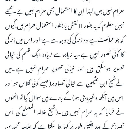
حرام نہیں ہیں،لہذا ان کا استعمال بھی حرام نہیں ہے۔مجھے
نہیں معلوم کہ یہ بطور ِ نقش یا بطور استعمال حرام ہیں،کیوں
کہ جو ممانعت ہے وہ زندگی کی وجہ سے ہے اور اس میں زندگی
کا کوئی تصور نہیں ہے۔یہ زیادہ سے زیادہ ایک قسم کی خیالی
تصویر ہوسکتی ہیں اور خیالی تصویر حرام نہیں ہے۔میں
نےشیخ ابن عثیمین سے خیالی تصاویر(جیسے کوئی گلاس ہو اور
اس میں آنکھ وغیرہ بنی ہو) کے بارے میں سوال کیا تو انھوں
نے فرمایا کہ یہ حرام نہیں ہیں۔(شیخ خالد المصلح کی اس
تصریح کے بعد یقینی طور پر کہا جا سکتا ہے کہ علامہ محمد بن