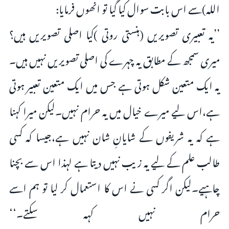
اللہ)سے اس بابت سوال کیا گیا تو انھوں فرمایا:
’’یہ تعبیری تصویریں (ہنستی روتی )کیا اصلی تصویریں ہیں؟
میری سمجھ کے مطابق یہ چہرے کی اصلی تصویریں نہیں ہیں۔
یہ ایک متعین شکل ہوتی ہے جس میں ایک متعین تعبیر ہوتی
ہے،اس لیے میرے خیال میں یہ حرام نہیں۔لیکن میرا کہنا
ہے کہ یہ شریفوں کے شایانِ شان نہیں ہے،جیسا کہ کسی
طالب علم کے لیے یہ زیب نہیں دیتا ہے لہذا اس سے بچنا
چاہیے۔لیکن اگر کسی نے اس کا استعمال کر لیا تو ہم اسے
حرام نہیں کہہ سکتے۔‘‘