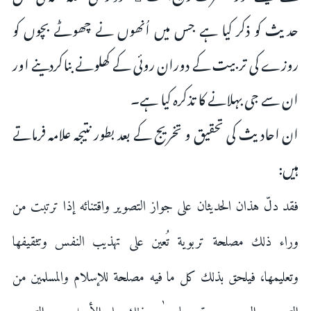
حدیث کو ذکر کیا ہے جس میں اُنھوں نے چھوٹے بچوں کو
روزے کی تربیت کے دوران روئی کے کھلونے بناکردینے اور
ان سے جی بہلانے کا تذکرہ کیا ہے۔
ان احادیث کی تحقیق و تخریج کے بعد بطور نتیجہ علامہ فرماتے
ہیں:
فقد دلّ هذان الحدیثان علی جواز التصویر واقتنائه إذا ترتبت من
وراء ذلك مصلحة تربویة تُعین علی تهذیب النفس وتثقیفها
وتعلیمها، فیلحق بذلك کل ما فیه مصلحة للإسلام والمسلمین من