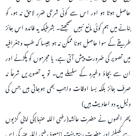
حاصل ہوتا ہو اور اس سے کوئی شرعی ضرر لاحق نہ ہو، کو
بنانے میں ہم کوئی مانع نہیں سمجھتے۔ بشرطیکہ یہ فائدہ اس جائز
طریقے کے سوا حاصل ہونا ممکن نہ ہو جیسا کہ طب وجغرافیہ
میں تصویر کی ضرورت پیش آتی ہے، یا مجرموں کو پکڑنے اور
ان سے بچاؤ وغیرہ کے سلسلے میں۔ تو یہ تصویریں شرعاً نہ
صرف جائز بلکہ بسا اوقات واجب بھی ہوجاتی ہیں جس کی
دلیل یہ دو احادیث ہیں)
پھر انھوں نے حضرت عائشہ(رضی اللہ عنہا)کی اپنی گڑیوں
سے کھیلنے اور حضرت ربیع بنت ِمعوذ رضی اللہ عنہ کی اس