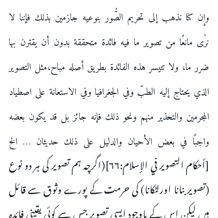
وإن کنا نذهب إلی تحریم الصُّور بنوعیه جازمین بذلك فإننا لا
نرٰی مانعًا من تصویر ما فیه فائدة متحققة بدون أن یقترن بها
ضرر ما، ولا تتیسر هذہ الفائدة بطریق أصله مباح،مثل التصویر
الذي یحتاج إلیه الطبّ وفي الجغرافیا وفي الاستعانة علی اصطیاد
المجرمین والتحذیر منهم ونحو ذلك فإنه جائز بل قد یکون بعضه
واجبًا في بعض الأحیان والدلیل علی ذلك حدیثان … الخ
[أحکام التصویر في الإسلام:۶۶](اگرچہ ہم تصویر کی ہر دو نوع
(تصویر بنانا اورلٹکانا) کی حرمت کے پورے وثوق سے قائل
ہیں لیکن اس کے باوجود ایسی تصویر جس سے کوئی یقینی فائدہ