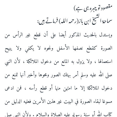
مقصود تو چہرہ ہی ہے)
سماحۃ الشیخ ابن باز(رحمہ اللہ) فرماتے ہیں:
ويستدل بالحديث المذكور أيضا على أن قطع غير الرأس من
الصورة كقطع نصفها الأسفل ونحوه لا يكفي ولا يبيح
استعمالها ، ولا يزول به المانع من دخول الملائكة ، لأن النبي
صلى الله عليه وسلم أمر بهتك الصور ومحوها وأخبر أنها تمنع من
دخول الملائكة إلا ما امتهن منها أو قطع رأسه ، فمن ادعى
مسوغا لبقاء الصورة في البيت غير هذين الأمرين فعليه الدليل من
كتاب الله أو سنة رسوله عليه الصلاة والسلام . ولأن النبي صلى