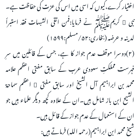
اختیار کرے،کیوں کہ اسی میں اس کی عزت کی حفاظت ہے۔
نبی ٔ کریمﷺ نے فرمایا:فمن اتقى الشبهات فقد استبرأ
لدينه و عرضه (بخاری:۵۲/مسلم:۱۵۹۹)
(۲)دوسرا موقف عدم جواز کا ہے، جس کے قائلین میں سرِ
فہرست مملکتِ سعودی عرب کے سابق مفتی اعظم علامہ
محمد بن ابراہیم آل الشیخ اور سابق مفتی ٔ اعظم سماحۃ
الشیح ابن باز شامل ہیں۔ان کے علاوہ کچھ دیگر علماء ہیں جو
ان کے استعمال کے عدم جواز کے قائل ہیں۔
شیخ محمد ابن ابراہیم(رحمہ اللہ) فرماتے ہیں: