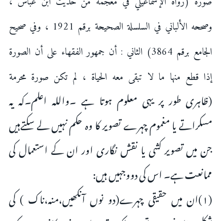
صورة (رواه الإسماعيلي في معجمه من حديث ابن عباس ،
وصححه الألباني في السلسلة الصحيحة برقم 1921 ، وفي صحيح
الجامع برقم 3864) الثاني : أن جمهور الفقهاء على أن الصورة
إذا قطع منها ما لا تبقى معه الحياة ، لم تكن صورة محرمة
(ظاہری طور پر یہی معلوم ہوتا ہے ۔واللہ اعلم۔کہ یہ
مسکراتے یا مغموم چہرے تصویر کا وہ حکم نہیں لے سکتےہیں
جن میں تصویر کشی یا نقش نگاری اور ان کے استعمال کی
ممانعت ہے۔ اس کی دووجہیں ہیں:
(۱)ان میں حقیقی چہرے(دو نوں آنکھیں،منہ،ناک ) کی