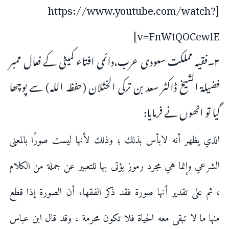
[https://www.youtube.com/watch?
v=FnWtQOCewlE]
۲۔فقیہ مملکت سعودی عرب،دائمی افتاء کمیٹی کے فعال ممبر
فضیلۃ الشیخ ڈاکٹر سعد بن ترکی الخثلان (حفظہ اللہ) سے پوچھا
گیا تو انھوں نے فرمایا:
الذي يظهر أنه لابأس بذلك ؛ وذلك لأنها ليست صورًا بالمعنى
الشرعي وإنما هي مجرد رموز يؤتى بها للتعبير عن جملة من الكلام
، ثم على تقدير أنها صورة فقد ذكر الفقهاء أن الصورة إذا قطع
منها ما لا تبقى معه الحياة فلا تكون محرمة ، وقد قال ابن عباس