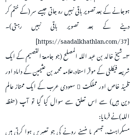
ہوجانے کے بعد تصویر باقی نہیں رہ جاتی جیسے سر (کے ختم کر
دینے کے بعد تصویر باقی نہیں رہتی)۔
[https://saadalkhathlan.com/37]
۳۔شیخ خالد بن عبد اللہ المصلح (جو جامعۃ القصیم کے ایک
شریعہ فیکلٹی کے موقر استاد،علامہ محمد بن عثیمین کے داماد اور
تلمیذ خاص اور مملکت ِ سعودی عرب کے ایک ممتاز عالم
دین ہیں) سے اس تعلق سے سوال کیا گیا تو آپ (حفظہ
اللہ)نے فرمایا:
مسکراہٹ، تبسم یا ہنسنے رونے کی جو تعبیریں ہوا کرتی ہیں