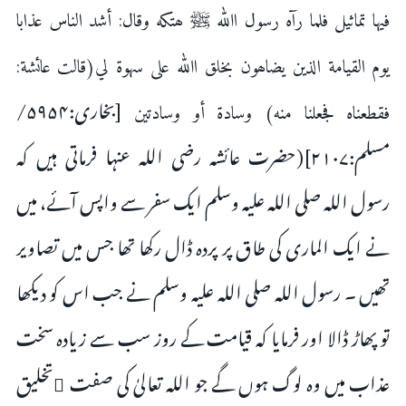
فیها تماثیل فلما رآہ رسول اﷲ ﷺ ھتکه وقال: أشد الناس عذابا
یوم القیامة الذین یضاھون بخلق اﷲ علی سهوة لي(قالت عائشة:
[بخاری:۵۹۵۴/
فقطعناہ فجعلنا منه) وسادة أو وسادتین
مسلم:۲۱۰۷](حضرت عائشہ رضی اللہ عنہا فرماتی ہیں کہ
رسول اللہ صلی اللہ علیہ وسلم ایک سفر سے واپس آئے، میں
نے ایک الماری کی طاق پر پردہ ڈال رکھا تھا جس میں تصاویر
تھیں ۔ رسول اللہ صلی اللہ علیہ وسلم نے جب اس کو دیکھا
تو پھاڑ ڈالا اور فرمایا کہ قیامت کے روز سب سے زیادہ سخت
عذاب میں وہ لوگ ہوں گے جو اللہ تعالیٰ کی صفت ِتخلیق