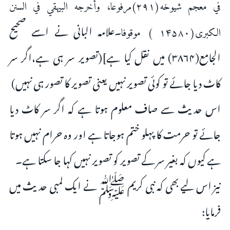
في معجم شيوخه(۲۹۱)مرفوعا، وأخرجه البيهقي في السنن
۔علامہ البانی نے اسے صحیح
الكبرى(۱۴۵۸۰ ) موقوفا
الجامع(۳۸۶۴) میں نقل کیا ہے](تصویر سر ہی ہے،اگر سر
کاٹ دیا جائے تو کوئی تصویر نہیں یعنی تصویر کا تصور ہی نہیں)
اس حدیث سے صاف معلوم ہوتا ہے کہ اگر سر کاٹ دیا
جائے تو حرمت کا پہلو ختم ہوجاتا ہے اور وہ حرام نہیں ہوتا
ہے کیوں کہ بغیر سر کے تصویر کو تصویر نہیں کہا جا سکتا ہے۔
نیز اس لیے بھی کہ نبی کریم ﷺ نے ایک لمبی حدیث میں
فرمایا: