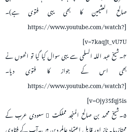
صالح العثیمین کا بھی یہی فتوی ہے)۔
[https://www.youtube.com/watch?
v=7kaqJt_vU7U]
۴۔شیخ عبد اللہ السلمی سے یہی سوال کیا گیا تو انھوں نے
بھی اس کے جواز کا فتوی دیا۔
[https://www.youtube.com/watch?
v=Ojy35fqj5is]
۵۔شیخ محمد بن صالح المنجد مملکت ِ سعودی عرب کے
ممتاز،مایہ ناز اور قابل اعتماد عالم دین ہیں۔آپ کے فتاوی