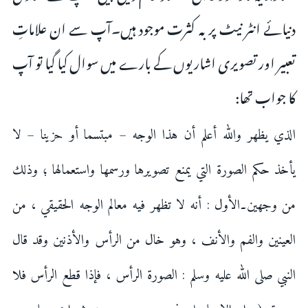
دنیائے انٹر نیٹ پر بہ کثرت موجود ہیں۔آپ سے ان علاماتِ
تعبیر اور تصویری اشاریوں کے بارے میں سوال کیا گیا تو آپ
کا جواب تھا:
الذي يظهر والله أعلم أن هذا الوجه – مبتسما أو حزينا – لا
يأخذ حكم الصورة التي يمنع تصويرها ورسمها واستعمالها ؛ وذلك
من وجهين۔الأول : أنه لا تظهر فيه معالم الوجه الحقيقي ، من
العينين والفم والأنف ، وهو خال من الرأس والأذنين وقد قال
النبي صلى الله عليه وسلم : الصورة الرأس ، فإذا قطع الرأس فلا