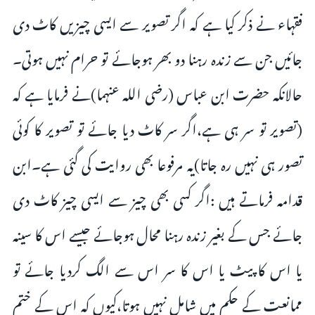
فقہاء نے ذکر کیا ہے کہ اگر تصویر سے ایسی چیزیں کاٹ دی
جائیں جن سے زندہ رہنا دو بھر ہوجائے تو حرام نہیں ہوتی۔
حالانکہ حضرت ابن عباس (رضی اللہ عنہما)نے فرمایا ہے کہ
(تصویر تو سر ہی ہے،اگر سر کاٹ دیا جائے تو تصویر کا کوئی
تصور ہی نہیں رہ جاتا)یہ مرفوعا بھی روایت کی گئی ہے۔ابن
قدامہ فرماتے ہیں :اگر کسی بھی چیز سے ایسی چیز کاٹ دی
جائے جس کے بغیر زندہ رہنا محال ہوجائے جیسے اس کا سینہ
یا اس کا پیٹ یا اس کا سر اس سے الگ کردیا جائے تو
ممانعت کے حکم میں شامل نہیں ہوتا،کیوں کہ اس کے ختم