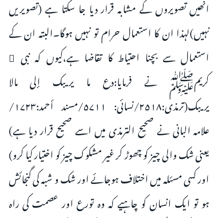
انھیں تصویروں کے مشابہ قرار دیا جا سکتا ہے (تصویریں
نہیں)لہذا ان کا استعمال حرام تو نہیں ہوگا۔البتہ ان کے
استعمال سے بچنا احتیاط کا تقاضا ہے،کیوں کہ نبی ٔ
کریمﷺ نے فرمایا:دع ما يريبك إلی مالا
يريبك(ترمذی:۲۵۱۸/نسائی: ۵۷۱۱/مسند أحمد:۱۷۲۳/
علامہ البانی نے صحیح الترمذی میں اسے صحیح قرار دیا ہے)
یعنی شک والی چیز کو چھوڑ کر غیر مشکوک چیز کو اختیار کیا کرو)
اور کسی مسئلہ میں اختلاف ہوجائے اور شک و شبہ کی گنجائش
ہو تو ایک انسان کو چاہیے کہ وہ تورع اور عصمت کی راہ