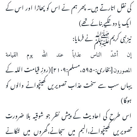
کی نقل اتارتے ہیں۔ پھر ہم نے اس کو پھاڑا اور اس کے
ایک یا دو تکیے بنائے تھے)
نیز نبی کریمﷺ نے فرمایا:
إن أشدّ الناس عذاباً عند الله يوم القيامة
[بخاری:۵۹۵۰،مسلم:۲۱۰۹](روزِ قیامت اللہ کے
المصورون
یہاں سب سے سخت عذاب تصویریں کھینچوانے والوں کو
ہوگا)
اس طرح کی احادیث کے پیش نظر جو شوقیہ بلا ضرورت
تصویریں کھینچوانے،البم میں سجانے،گھروں میں لٹکانے