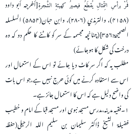
[أخرجه أبو داود
فمُرْ برأسِ التِّمثالِ يُقطَعُ فيصيرُ كهيئةِ الشَّجرةِ
(۴۱۵۸)، والترمذي (۲۸۰۶)، وابن حبان(۵۸۵۴) السلسلہ
الصحیحۃ:۳۵۶](چنانچہ مجسمہ کے سر کو کاٹنے کا حکم دو کہ وہ
درخت کی شکل کا ہوجائے)
مطلب یہ کہ اگر سر کاٹ دیا جائے تو اس کے استعمال اور
اس سے استفادہ کرنے میں کوئی حرج نہیں ہے،جو اس بات
کی واضح دلیل ہے کہ اس کا استعمال جائز ہے۔
۱۔فقیہ مدینہ،مدرس مسجد نبوی اور مسجد قبا کے امام و خطیب
فضیلۃ الشیخ ڈاکٹر سلیمان بن سلیم اللہ الرحیلی(حفظہ