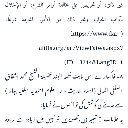
غير لائق، أو تحريض على مخالفة أوامر الشرع، أو الإخلال
بآداب الحوار، ونحو ذلك من الأمور المحرمة شرعًا۔
(https://www.dar-
alifta.org/ar/ViewFatwa.aspx?
ID=13714&LangID=1)
۸۔خاکسار نے اس بابت فقیہ الہند فضیلۃ الشیخ محمد إشفاق
السلفی المدنی (استاذ حدیث دار العلوم احمدیہ سلفیہ بہار )
سے جاننے کی کوشش کی تو انھوں نے فرمایا:
یہ علامات ِ تعبیر ہیں،تصویریں تو نہیں ہیں،زیادہ سے زیادہ