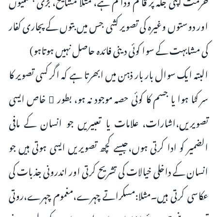
اور دوستوں وغیرہ کی تصویر کشی جس میں بتوں کے پجاری کفار
کی مشابہت کے سوا کوئی دینی فائدہ حاصل نہیں ہوتاہو)
البتہ ایک سوال بار بار ذہن میں ابھرتا ہے کہ اگر کسی تصویر کا
سر کٹا ہوا یا جسم کا کوئی حصہ موجود نہ ہو، بطور ِ خاص ایسی
تصویریں،اشارات، علامات یا تعبیریں جو انسان کے مافی
الضمیر کو ادا کرتی ہوں،جیسے کچھ تصویریں ایسی ہوتی ہیں جو
انسان کے داخلی خیالات کی تشریح کرتی اور اندرونی جذبات کی
عکاسی کرتی ہیں۔مثلا:مسکراتے چہرے،مغموم چہرے،روتی