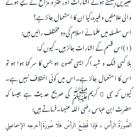
تعبیریں،ہنستے ہوئے اشارات اور طنز و مزاح کے لیے ہونے
والی علامتیں وغیرہ،کیا ان کا استعمال جائز ہے؟
اس سلسلہ میں علمائے اسلام کی دو مختلف رائیں ہیں:
(۱)اس قسم کے اشارات جائز ہیں۔ کیوں کہ:
بلا کسی شک و شبہ اگر ایسی تصویر ہو جس کا سر کٹا ہوا ہو تو
اس کا استعمال جائز ہے۔اس میں کوئی اختلاف نہیں ہے۔
کیوں کہ نبی ٔ کریمﷺ کی صریح حدیث ہے جیسا کہ
حضرت ابن عباس رضی اللہ عنہما۔فرماتے ہیں:
الصُّورَةُ الرأْسِ ، فإذا قُطِعَ الرأسُ فلَا صُورَةَ[أخرجه الإسماعيلي