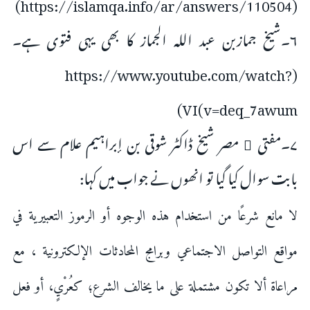
(https://islamqa.info/ar/answers/110504)
۶۔شیخ جمازبن عبد اللہ الجماز کا بھی یہی فتوی ہے۔
(https://www.youtube.com/watch?
v=deq_7awum)VI)
۷۔مفتی ٔ مصر شیخ ڈاکٹر شوقی بن إبراہیم علام سے اس
بابت سوال کیا گیا تو انھوں نے جواب میں کہا:
لا مانع شرعًا من استخدام هذه الوجوه أو الرموز التعبيرية في
مواقع التواصل الاجتماعي وبرامج المحادثات الإلكترونية ، مع
مراعاة ألا تكون مشتملة على ما يخالف الشرع؛ كعُرْيٍ، أو فعل