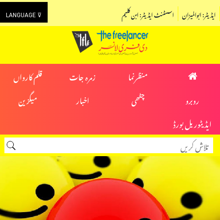
ایڈیٹر: ابوالمیزان
اسسٹنٹ ایڈیٹر: ابن کلیم
LANGUAGE ⊽
منظرنما
زمرہ جات
قلم کارواں
روبرو
چٹھی
اخبار
میگزین
ایڈیٹوریل بورڈ