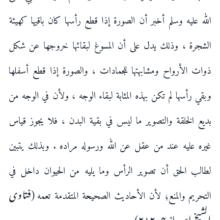
الله عليه وسلم أخبر أن الصورة إذا قطع رأسها كان باقيها كهيئة
الشجرة ، وذلك يدل على أن المسوغ لبقائها خروجها عن شكل
ذوات الأرواح ومشابهتها للجمادات ، والصورة إذا قطع أسفلها
وبقي رأسها لم تكن بهذه المثابة لبقاء الوجه ، ولأن في الوجه من
بديع الخلقة والتصوير ما ليس في بقية البدن ، فلا يجوز قياس
غيره عليه عند من عقل عن الله ورسوله مراده . وبذلك يتبين
لطالب الحق أن تصوير الرأس وما يليه من الحيوان داخل في
(فتاوی
التحريم والمنع؛ لأن الأحاديث الصحيحة المتقدمة تعمه
الشیخ ابن باز ۴؍۲۱۲)