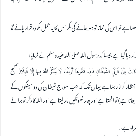
ا ہے تو اس کی نماز تو ہو جائے گی مگر اس کا یہ عمل مکروہ قرار پائے گا
ر دیا گیا ہے جیسا کہ رسول اللہ صلی اللہ علیہ وسلم نے فرمایا:
(صحيح
َيْنَ قَرْنَيِ الشَّيْطَانِ قَامَ، فَنَقَرَهَا أَرْبَعًا، لَا يَذْكُرُ اللَّهَ فِيهَا إِلَّا قَلِيلًا
 سورج کا انتظار کرتا رہتا ہے یہاں تک کہ جب سورج شیطان کی دو سینگوں کے
ہے) تو اٹھتا ہے اور چار ٹھونگیں مار لیتا ہے اور اللہ کا ذکر تو برائے
مراد ہے۔