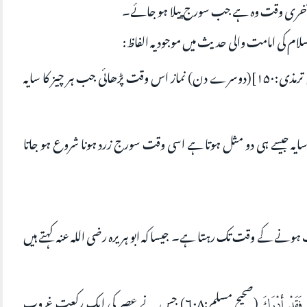
ٓخری وقت وہ ہے جب سورج پیلا ہو جائے۔
ام کی امامت والی حدیث میں موجود یہ الفاظ:
[سنن ترمذی:۱۵۰](دوسرے دن) نماز اس وقت پڑھائی جب ہر چیز کا سایہ
ایہ جیسے ہی دو مثل ہوتا ہے اسی وقت سورج زرد ہونا شروع ہو جاتا
ے کے وقت تک رہتا ہے۔ جیسا کہ ابو ہریرہ رضی اللہ عنہ کہتے ہیں
(صحيح مسلم:۶۰۸) جس نے عصر کی ایک رکعت غروب
 فَقَدْ أَدْرَكَ