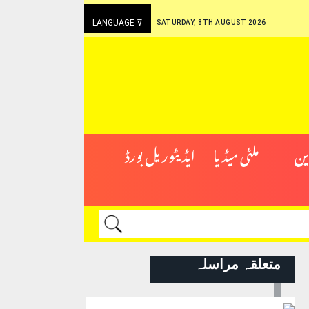
LANGUAGE ⊽
SATURDAY, 8TH AUGUST 2026
ین
ملٹی میڈیا
ایڈیٹوریل بورڈ
متعلقہ مراسلہ