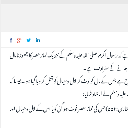
ہ رسول اکرم صلی اللہ علیہ وسلم کے نزدیک نماز عصر کا چھوڑنا مال
و جانے کے مترادف ہے۔
 ہے جس کے مال کو لوٹ کر اہل وعیال کو قتل کر دیا گیا ہو ۔جیسا کہ
 علیہ وسلم نے ارشاد فرمایا:
(صحيح بخاری:۵۵۲)جس کی نماز عصر فوت ہو گئی گویا اس کے اہل وعیال اور