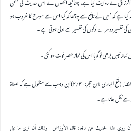
ے عبد الرزاق نے روایت کیا ہے، چنانچہ انھوں نے اس حدیث کی ’عن
 کیا ہے کہ ’ میں نے نافع سے پوچھا کہ کیا اس سے سورج کا غروب ہو
اوی کی تفسیر دوسرے لوگوں کی تفسیر سے اولی ہوتی ہے ۔
از نہیں پڑھی تو گویا اس کی نماز عصر فوت ہو گئی ۔
(فتح الباری لابن حجر:۲/۳۱)ابن وہب سے منقول ہے کہ صلاۃ
ختار
 سے نکل جانا ہے۔
أن روى هذا الحديث عن نافع، قال الأوزاعي : وذلك أن ترى ما على