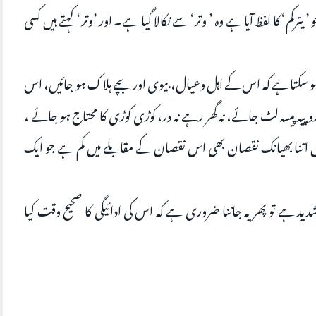
’ يترکم‘ کا لفظ آیا ہے وہ ’ وتر‘ سے نکالا گیا ہے۔ اور ’وتر‘ کہتے ہیں کسی
ا ہو سکتا ہے کہ اس کے اہل وعیال، بیوی اور بچے ہلاک ہو جائیں، اس
وپیہ پیسہ لٹ جائے، نہ گھر رہے نہ در، کوڑی کوڑی کا محتاج ہو جائے ،
ر میں اتنا بھیانک نقصان بھی اس نقصان کے مقابلے میں کم ہے جو ایک
د ہے تو پھر یہ جاننا ضروری ہے کہ اس کی ادائیگی کا صحیح وقت کیا