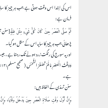
اس کی ابتدا اس وقت ہوتی ہے جب ہر چیز کا سایہ
فرمان ہے:
ثُمَّ صَلَّى الْعَصْرَ حِينَ كَانَ كُلُّ شَيْءٍ مِثْلَ ظِلِّهِ
پڑھائی جب ہر چیز کا سایہ اس کے مثل ہو گیا۔
اور یہ سورج کی رنگت زرد ہونے تک رہتا ہے ، جیسا ک
ہے۔
سنن ترمذی کے الفاظ ہیں:
وَإِنَّ أَوَّلَ وَقْتِ صَلَاةِ الْعَصْرِ حِينَ يَدْخُلُ وَقْتُهَا، وَإِنَّ