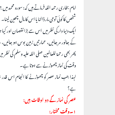
امام بخاری رحمہ اللہ فرماتے ہیں کہ: سورہ محمد میں جو 
شخص کا کوئی آدمی مار ڈالنا یا اس کا مال چھین لینا۔
ایک دنیا دار کی نظر میں اس سے بڑا نقصان اور کی
کے جانور مر جائیں، عمارتیں زمین بوس ہو جائیں، ر
پھر بھی رحمۃ للعالمین صلی اللہ علیہ وسلم کی نظ
وقت کی نماز چھوڑنے سے ہوتا ہے۔
لہذا جب نماز عصر کو چھوڑنے کا انجام اس قدر شدی
ہے؟
عصر کی نماز کے دو اوقات ہیں:
۱۔وقت مختار: