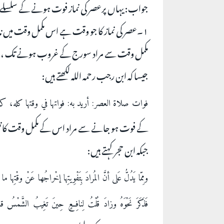
جواب: یہاں پرعصر کی نماز فوت ہونے کے سلسلے میں
۱۔عصر کی نماز کا جو وقت ہے اس مکمل وقت میں نہ پڑھے۔
مکمل وقت سے مراد سورج کے غروب ہونے تک ، جس
جیسا کہ ابن رجب رحمہ اللہ لکھتے ہیں:
فوات صلاة العصر: أريد به: فواتها في وقتها كله، كذ
کے فوت ہو جانے سے مراد اس کے مکمل وقت کا ن
جبکہ ابن حجر کہتے ہیں:
ومِمّا يَدُلُّ عَلى أنَّ المُرادَ بِتَفْوِيتِها إخْراجُها عَنْ وقْتِها
فَذَكَرَ نَحْوَهُ وزادَ قُلْتُ لِنافِعٍ حِينَ تَغِيبُ الشَّمْسُ ق