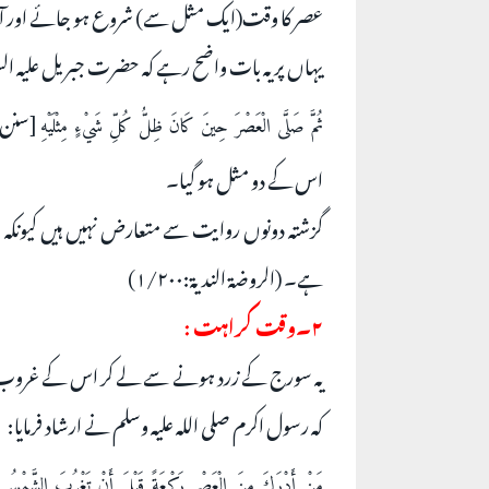
عصر کا وقت(ایک مثل سے) شروع ہو جائے اور ا
یہاں پر یہ بات واضح رہے کہ حضرت جبریل علیہ السل
ثُمَّ صَلَّى الْعَصْرَ حِينَ كَانَ ظِلُّ كُلِّ شَيْءٍ مِثْلَيْهِ
اس کے دو مثل ہو گیا۔
گزشتہ دونوں روایت سے متعارض نہیں ہیں کیونکہ س
ہے۔ (الروضۃ النديۃ:۱/۲۰۰)
۲۔وقت کراہت :
یہ سورج کے زرد ہونے سے لے کر اس کے غروب ہون
کہ رسول اکرم صلی اللہ علیہ وسلم نے ارشاد فرمایا:
مَنْ أَدْرَكَ مِنَ الْعَصْرِ رَكْعَةً قَبْلَ أَنْ تَغْرُبَ الشَّمْسُ