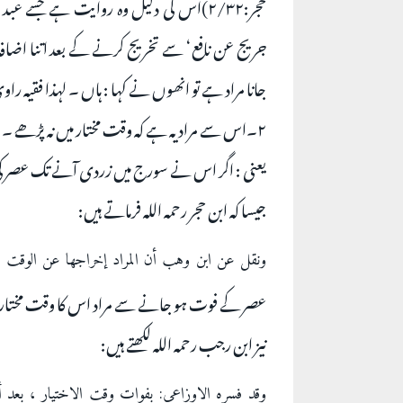
حجر:۲/۳۲)اس کی دلیل وہ روایت ہے جس
جريج عن نافع‘ سے تخریج کرنے کے بعد اتنا اضافہ
جانا مراد ہے تو انھوں نے کہا : ہاں ۔ لہذا فقیہ ر
۲۔اس سے مراد یہ ہے کہ وقت مختار میں نہ پڑھے ۔
یعنی : اگر اس نے سورج میں زردی آنے تک عصر کی نم
جیسا کہ ابن حجر رحمہ اللہ فرماتے ہیں:
ونقل عن ابن وهب أن المراد إخراجها عن الوقت الم
عصر کے فوت ہو جانے سے مراد اس کا وقت مختار
نیز ابن رجب رحمہ اللہ لکھتے ہیں:
وقد فسره الاوزاعي: بفوات وقت الاختيار ، بعد 