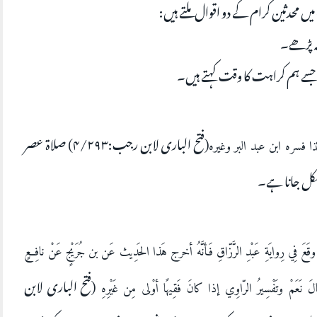
 محدثین کرام کے دو اقوال ملتے ہیں:
ے ہم کراہت کا وقت کہتے ہیں۔
(فتح الباری لابن رجب:۴/۲۹۳) صلاۃ عصر
ا فسره ابن عبد البر وغيره
کل جانا ہے۔
 ما وقَعَ فِي رِوايَةِ عَبْدِ الرَّزّاقِ فَأنَّهُ أخرج هَذا الحَدِيث عَن بن جُرَيْجٍ عَنْ نافِعٍ
(فتح الباری لابن
الَ نَعَمْ وتَفْسِيرُ الرّاوِي إذا كانَ فَقِيهًا أوْلى مِن غَيْرِهِ