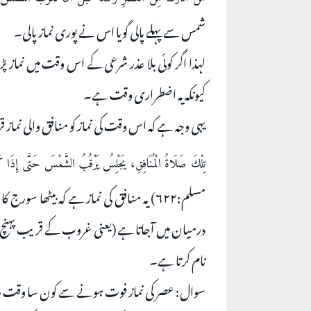
شمس سے پہلے پالی گویا اس نے پوری نماز پالی۔
لہذا اگر کوئی بلا عذر شرعی کے اس وقت میں نماز پڑھت
کیونکہ یہ اضطراری وقت ہے۔
یہی وجہ ہے کہ اس وقت کی نماز کو منافق والی نماز قرا
تِلْكَ صَلَاةُ الْمُنَافِقِ، يَجْلِسُ يَرْقُبُ الشَّمْسَ حَتَّى إِذَا كَانَتْ ب
مسلم:۶۲۲) یہ منافق کی نماز ہے کہ بیٹھا
درمیان میں آجاتا ہے (یعنی غروب کے قریب پہنچ جاتا 
نام کرتا ہے۔
سوال: عصر کی نماز فوت ہونے سے کون سا وقت 