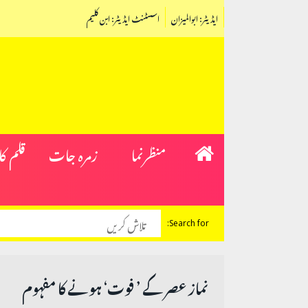
ایڈیٹر: ابوالمیزان
اسسٹنٹ ایڈیٹر: ابن کلیم
منظرنما
زمرہ جات
قلم ک
Search for:
نماز عصر کے ’ فوت‘ ہونے کا مفہوم