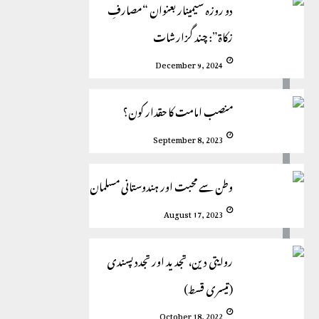
دو روزہ سیمینار بعنوان “مصارفِ
زکاة”: چند گزارشات
December 9, 2024
منصب امامت کا حقدار کون؟
September 8, 2023
وطن سے محبت اور ہندوستانی مسلمان
August 17, 2023
روایتی دین، تجدید اور تجدد پسندی
(تیسری قسط)
October 18, 2022