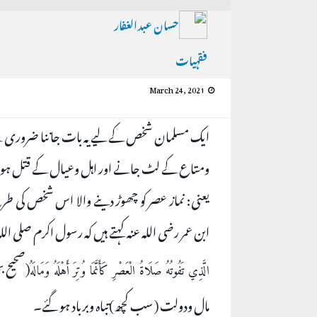
حسان عبدالغفار
فقہیات
March 24, 2021
ایک مسلمان شخص کے لیے یہ بات جاننا ضروری ہے ک
ومتاع کے لٹ جانے اور اہل وعیال کے قتل ہ
یعنی: نماز عصر کو چھوڑ دینے والا اس شخص کی طرح
ابن عمر رضی اللہ عنہ کہتے ہیں کہ رسول اکرم صلی اللہ
الَّذِي تَفُوتُهُ صَلَاةُ الْعَصْرِ كَأَنَّمَا وُتِرَ أَهْلَهُ وَمَالَهُ
مال ودولت ( سب کچھ)تباہ وبرباد ہو گئے۔