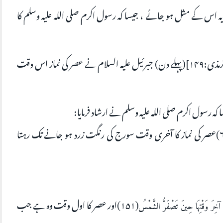
 اس کے مثل ہو جائے ، جیسا کہ رسول اکرم صلی اللہ علیہ وسلم کا
[سنن ترمذی:۱۴۹](پہلے دن) جبرئیل علیہ السلام نے عصر کی نماز اس وقت
ہ رسول اکرم صلی اللہ علیہ وسلم نے ارشاد فرمایا:
وَوَقْتُ الْعَصْرِ مَا لَمْ تَصْفَرَّ الشَّمْسُ ( صحيح مسلم:۶۱۲)عصر کی نماز کا آخری وقت سورج کی رنگت زرد ہو جانے تک رہتا
(۱۵۱)اور عصر کا اول وقت وہ ہے جب
 آخِرَ وَقْتِهَا حِينَ تَصْفَرُّ الشَّمْسُ