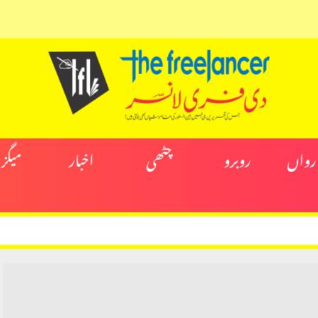
ارواں
روبرو
چٹھی
اخبار
میگز