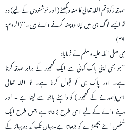
صدقہ زکوۃ تم اللہ تعالی کا منہ دیکھنے( اور خوشنودی کے لیے) دو
تو ایسے لوگ ہی ہیں اپنا دوچند کرنے والے ہیں۔‘‘(الروم:
۳۹)
نبی صلی اللہ علیہ وسلم نے فرمایا:
’’جو بھی اپنی پاک کمائی سے ایک کھجور کے برابر صدقہ کرتا
ہے۔ اور پاک ہی کو قبول کرتا ہے۔ تو اللہ تعالی
اس(صدقے کے کھجور ) کو داہنے ہاتھ سے لیتا ہے ۔ اور
دینے والے کے لیے اسی طرح بڑھاتا ہے جس طرح ایک
شخص اپنے بچھڑے کو بڑھاتا ہے۔یہاں تک کہ وہ پہاڑ کے