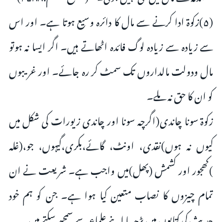
(۵)زکوۃ ادا کرنے سے مال کا دائرہ وسیع ہوتا ہے۔ اور اس
سے زیادہ سے زیادہ لوگ فائدہ اٹھاتے ہیں۔ اگر ایسا نہ ہوتو
مال ودولت مالداروں تک سمٹ کر رہ جائے۔ اور غریبوں
کو ان کا حق نہ ملے۔
زکوۃ سونا چاندی(اگرچہ سونا اور چاندی زیورات کی شکل میں
کیوں نہ ہوں)نقدی، اونٹ، گائے،بکری،گیہوں، جو،(غلہ
)کھجور اور کشمش (پھل)میں واجب ہے۔ شریعت نے ان
تمام چیزوں کا نصاب متعین کیا ہوا ہے۔ جن کو ہم خود
حدیث کی کتابوں میں پڑھ یا اپنے علماء سے سمجھ سکتے ہیں۔