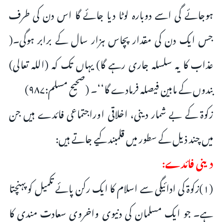
ہوجائے گی اسے دوبارہ لوٹا دیا جائے گا اس دن کی طرف
جس ایک دن کی مقدار پچاس ہزار سال کے برابر ہوگی۔(
عذاب کا یہ سلسلہ جاری رہے گا) یہاں تک کہ (اللہ تعالی)
بندوں کے مابین فیصلہ فرمادے گا‘‘۔ (صحیح مسلم:۹۸۷)
زکوۃ کے بے شمار دینی، اخلاقی اوراجتماعی فائدے ہیں جن
میں چند ذیل کے سطور میں قلمبند کیے جاتے ہیں:
دینی فائدے:
(۱)زکوۃ کی ادائیگی سے اسلام کا ایک رکن پائے تکمیل کو پہنچتا
ہے۔ جو ایک مسلمان کی دنیوی واخروی سعادت مندی کا