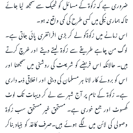
ضروری ہے کہ زکوۃ کے مسائل کو ٹھیک سے سمجھ لیا جائے
تاکہ ہماری نیکی میں کسی طرح کی کمی واقع نہ ہو۔
اس زمانے میں زکوۃکو لے کر بڑی افراتفری پائی جاتی ہے۔
لوگ من چاہے طریقے سے زکوۃ لیتے دیتے اور خرچ کرتے
ہیں۔ حالانکہ اس فریضے کو شریعت کی روشنی میں سمجھنا اور
اس کو بروئے کار لانا ہر مسلمان کی دینی اور اخلاقی ذمہ داری
ہے۔ زکوۃ کے نام پر آج شہر سے لے کر دیہات تک لوٹ
کھسوٹ اور جمع خوری ہے۔ مستحق غیر مستحق سب زکوۃ
وصولی کی لائن میں لگے ہوئے ہیں۔صرف کاغذ کو بنیاد بناکر