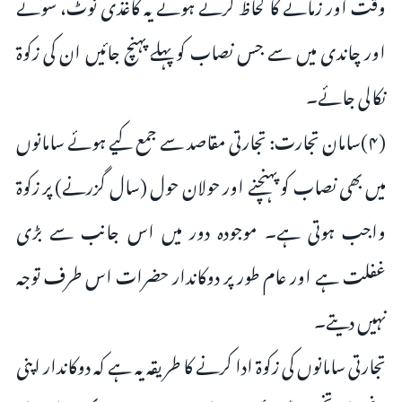
وقت اور زمانے کا لحاظ کرتے ہوئے یہ کاغذی نوٹ، سونے
اور چاندی میں سے جس نصاب کو پہلے پہنچ جائیں ان کی زکوۃ
نکالی جائے۔
(۴)سامان تجارت: تجارتی مقاصد سے جمع کیے ہوئے سامانوں
میں بھی نصاب کو پہنچنے اور حولان حول (سال گزرنے) پر زکوۃ
واجب ہوتی ہے۔ موجودہ دور میں اس جانب سے بڑی
غفلت ہے اور عام طور پر دوکاندار حضرات اس طرف توجہ
نہیں دیتے۔
تجارتی سامانوں کی زکوۃ ادا کرنے کا طریقہ یہ ہے کہ دوکاندار اپنی