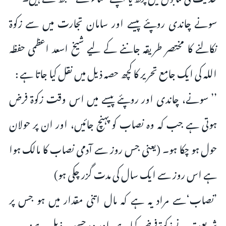
سونے چاندی روپئے پیسے اور سامان تجارت میں سے زکوۃ
نکالنے کا مختصر طریقہ جاننے کے لیے شیخ اسعد اعظمی حفظہ
اللہ کی ایک جامع تحریر کاکچھ حصہ ذیل میں نقل کیا جاتا ہے :
’’ سونے، چاندی اور روپئے پیسے میں اس وقت زکوۃ فرض
ہوتی ہے جب کہ وہ نصاب کو پہنچ جائیں، اور ان پر حولان
حول ہو چکا ہو۔ (یعنی جس روز سے آدمی نصاب کا مالک ہوا
ہے اس روز سے ایک سال کی مدت گزر چکی ہو)
’نصاب‘سے مراد یہ ہے کہ مال اتنی مقدار میں ہو جس پر
شریعت نے زکوۃ فرض کیا ہے، اور وہ حسب ذیل ہے: