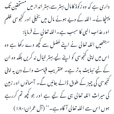
داری ہے کہ وہ زکوۃ کامال بہتر سے بہتر انداز میں مستحقین تک
پہنچائے۔ اللہ کے دیے ہوئے مال میں بخیلی اور کنجوسی ظلم
اور عذاب الہی کا سبب ہے۔اللہ تعالی نے فرمایا:
’’جنھیں اللہ تعالی نے اپنے فضل سے کچھ دے رکھا ہے وہ
اس میں اپنی کنجوسی کو اپنے لیے بہتر خیال نہ کریں بلکہ وہ ان
کے لیے نہایت بدتر ہے۔ عنقریب قیامت والے دن یہ اپنی
کنجوسی کی چیز کے طوق ڈالے جائیں گے۔ آسمانوں اور زمین
کی میراث اللہ تعالی ہی کے لیے ہے اور جو کچھ تم کررہے
ہوں اس سے اللہ تعالی آگاہ ہے۔‘‘ (آل عمران:۱۸۰)