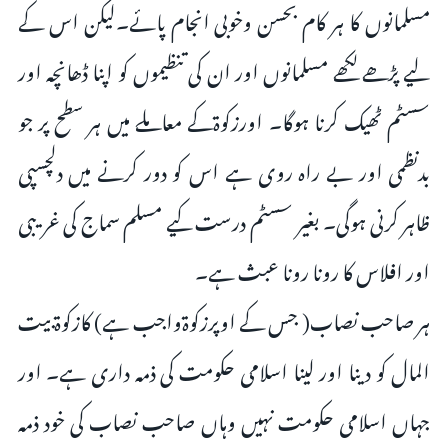
مسلمانوں کا ہر کام بحسن وخوبی انجام پائے۔لیکن اس کے
لیے پڑھے لکھے مسلمانوں اور ان کی تنظیموں کو اپنا ڈھانچہ اور
سسٹم ٹھیک کرنا ہوگا۔ اورزکوۃکے معاملے میں ہر سطح پر جو
بدنظمی اور بے راہ روی ہے اس کو دور کرنے میں دلچسپی
ظاہر کرنی ہوگی۔ بغیر سسٹم درست کیے مسلم سماج کی غریبی
اور افلاس کا رونا رونا عبث ہے۔
ہر صاحب نصاب( جس کے اوپرزکوۃواجب ہے) کازکوۃ بیت
المال کو دینا اور لینا اسلامی حکومت کی ذمہ داری ہے۔ اور
جہاں اسلامی حکومت نہیں وہاں صاحب نصاب کی خود ذمہ