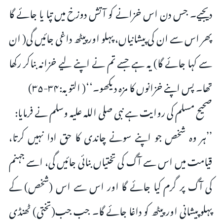
دیجیے۔ جس دن اس خزانے کو آتش دوزخ میں تپا یا جائے گا
پھر اس سے ان کی پیشانیاں، پہلو اور پیٹھ داغی جائیں گی( ان
سے کہا جائے گا) یہ ہے جسے تم نے اپنے لیے خزانہ بناکر رکھا
تھا۔ پس اپنے خزانوں کا مزہ دیکھو۔‘‘( التوبہ:۳۴-۳۵)
صحیح مسلم کی روایت ہے نبی صلی اللہ علیہ وسلم نے فرمایا:
’’ہر وہ شخص جو اپنے سونے چاندی کا حق ادا نہیں کرتا،
قیامت میں اس سے آگ کی تختیاں بنائی جائیں گی، اسے جہنم
کی آگ پر گرم کیا جائے گا اور اس سے اس (شخص) کے
پہلوپیشانی اور پیٹھ کو داغا جائے گا۔ جب جب(تختی) ٹھنڈی