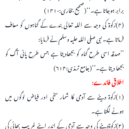
برابر ہوجاتا ہے۔‘‘(صحیح بخاری:۱۴۱۰)
(۴)زکوۃ کی وجہ سے اللہ تعالی بندے کے گناہوں کو معاف
فرماتا ہے۔ نبی صلی اللہ علیہ وسلم نے فرمایا:
’’صدقہ اسی طرح گناہ کو بجھادیتا ہے جس طرح پانی آگ کو
بجھا دیتا ہے۔‘‘(جامع ترمذی:۶۱۴)
اخلاقی فائدے:
(۱)زکوۃ دینے سے آدمی کا شمار سخی اور فیاض لوگوں میں
ہونے لگتا ہے۔
(۲)زکوۃدینے کی وجہ سے آدمی کے اندر اپنے غریب بھائی کی