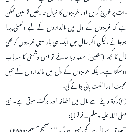
ذات پر خرچ کریں اور غریبوں کا خیال نہ رکھیں تو عین ممکن
ہے کہ غریبوں کے دل میں مالداروں کے لیے دشمنی پیدا
ہوجائے ،لیکن اگر سال میں ایک ہی بار سہی غریبوں کو بھی
مال کا کچھ (متعین) حصہ دیا جائے تو اس دشمنی کا سدباب
ہوسکتا ہے۔ بلکہ غریبوں کے دل میں مالداروں کے تئیں
محبت اور الفت پائی جائے گی۔
(۴)زکوۃ دینے سے مال میں اضافہ اور برکت ہوتی ہے۔ نبی
صلی اللہ علیہ وسلم نے فرمایا:
’’صدقہ سے مال میں کمی نہیں ہوتی۔‘‘ ( صحیح مسلم:۲۵۸۸)