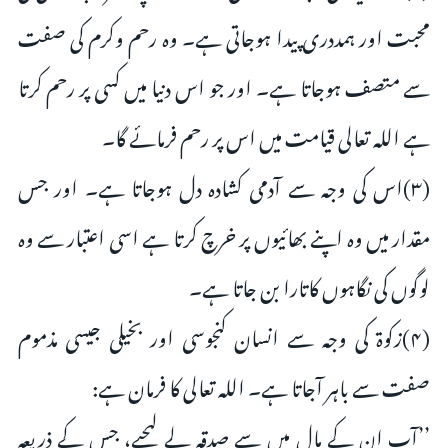
محبت اور ہمددری پیدا ہوجاتی ہے۔ وہ رحم وکرم کی صفت
سے متصف ہوجاتا ہے۔ اور جو اس دنیا میں کسی پر رحم کرتا
ہے اللہ تعالی قیامت میں اس پر رحم فرمائے گا۔
(۳)اس کی وجہ سے آدمی کشادہ دل ہوجاتا ہے۔ اور جس
مقدار میں وہ اپنے بھائیوں پر خرچ کرتا ہے اسی اعتبار سے وہ
لوگوں کی نگاہوں کاتارا بن جاتا ہے۔
(۴)زکوۃ کی وجہ سے انسان کنجوسی اور بخیلی جیسی مذموم
صفت سے باہر آجاتا ہے۔ اللہ تعالی کا فرمان ہے:
’’آپ ان کے مال میں سے صدقہ لے لیجیے، جس کے ذریعہ