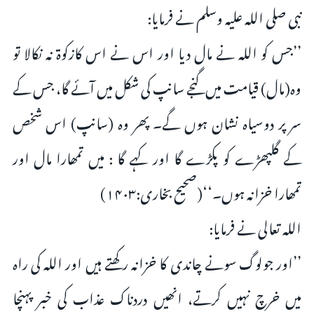
نبی صلی اللہ علیہ وسلم نے فرمایا:
’’جس کو اللہ نے مال دیا اور اس نے اس کازکوۃ نہ نکالا تو
وہ(مال) قیامت میں گنجے سانپ کی شکل میں آئے گا، جس کے
سر پر دوسیاہ نشان ہوں گے۔ پھر وہ (سانپ) اس شخص
کے گلپھڑے کو پکڑے گا اور کہے گا : میں تمھارا مال اور
تمھارا خزانہ ہوں۔‘‘(صحیح بخاری:۱۴۰۳)
اللہ تعالی نے فرمایا:
’’اور جولوگ سونے چاندی کا خزانہ رکھتے ہیں اور اللہ کی راہ
میں خرچ نہیں کرتے، انھیں دردناک عذاب کی خبر پہنچا