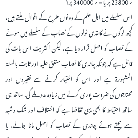
؍ 23800 پر یا = ؍ 340000 پر؟
اس سلسلے میں اہل علم کے دونوں طرح کے اقوال ملتے ہیں،
کچھ لوگوں نے کاغذی نوٹوں کے نصاب کے سلسلے میں سونے
کے نصاب کو اصل قرار دیا ہے، لیکن اکثریت اس بات کی
قائل ہے کہ چونکہ چاندی کا نصاب متفق علیہ اور ثابت بالسنۃ
المشہورۃ ہے اور اس کو اختیار کرنے سے فقیروں اور
محتاجوں کی ضروت پوری کرنے میں زیادہ مدد ملے گی، ساتھ ہی
ساتھ احتیاط کا بھی یہی تقاضا ہے کہ اختلاف اور شک وشبہ
سے بچتے ہوئے چاندی کے نصاب کو اصل مانا جائے، یا