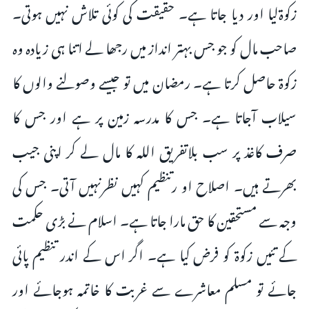
زکوۃلیا اور دیا جاتا ہے۔ حقیقت کی کوئی تلاش نہیں ہوتی۔
صاحب مال کو جو جس بہتر انداز میں رجھا لے اتنا ہی زیادہ وہ
زکوۃ حاصل کرتا ہے۔ رمضان میں تو جیسے وصولنے والوں کا
سیلاب آجاتا ہے۔ جس کا مدرسہ زمین پر ہے اور جس کا
صرف کاغذ پر سب بلاتفریق اللہ کا مال لے کر اپنی جیب
بھرتے ہیں۔ اصلاح او رتنظیم کہیں نظرنہیں آتی۔ جس کی
وجہ سے مستحقین کا حق مارا جاتا ہے۔ اسلام نے بڑی حکمت
کے تئیں زکوۃ کو فرض کیا ہے۔ اگر اس کے اندر تنظیم پائی
جائے تو مسلم معاشرے سے غربت کا خاتمہ ہوجائے اور