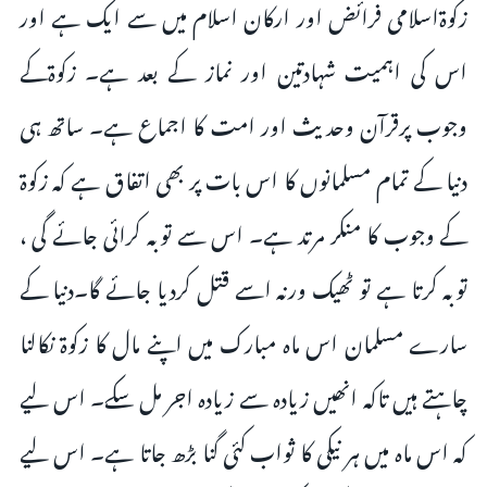
زکوۃاسلامی فرائض اور ارکان اسلام میں سے ایک ہے اور
اس کی اہمیت شہادتین اور نماز کے بعد ہے۔ زکوۃکے
وجوب پرقرآن وحدیث اور امت کا اجماع ہے۔ ساتھ ہی
دنیا کے تمام مسلمانوں کا اس بات پر بھی اتفاق ہے کہ زکوۃ
کے وجوب کا منکر مرتد ہے۔ اس سے توبہ کرائی جائے گی ،
توبہ کرتا ہے تو ٹھیک ورنہ اسے قتل کردیا جائے گا۔دنیا کے
سارے مسلمان اس ماہ مبارک میں اپنے مال کا زکوۃ نکالنا
چاہتے ہیں تاکہ انھیں زیادہ سے زیادہ اجر مل سکے۔ اس لیے
کہ اس ماہ میں ہر نیکی کا ثواب کئی گنا بڑھ جاتا ہے۔ اس لیے