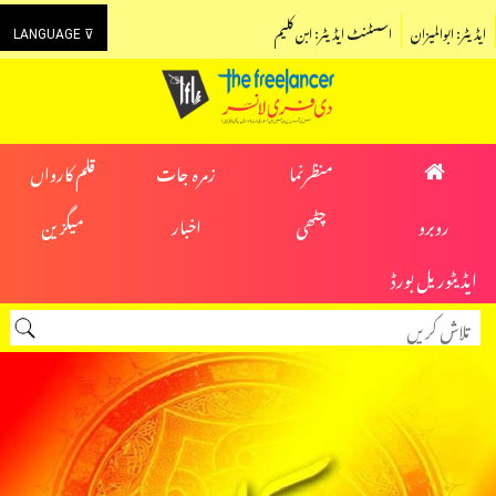
ایڈیٹر: ابوالمیزان
اسسٹنٹ ایڈیٹر: ابن کلیم
LANGUAGE ⊽
منظرنما
زمرہ جات
قلم کارواں
روبرو
چٹھی
اخبار
میگزین
ایڈیٹوریل بورڈ