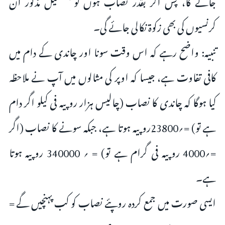
کرنسیوں کی بھی زکوۃ نکالی جائے گی۔
تنبیہ: واضح رہے کہ اس وقت سونا اور چاندی کے دام میں
کافی تفاوت ہے، جیسا کہ اوپر کی مثالوں میں آپ نے ملاحظہ
کیا ہوگا کہ چاندی کا نصاب (چالیس ہزار روپیہ فی کیلو اگر دام
ہے تو) =؍23800روپیہ ہوتا ہے، جبکہ سونے کا نصاب (اگر
=؍4000 روپیہ فی گرام ہے تو) = ؍ 340000 روپیہ ہوتا
ہے۔
ایسی صورت میں جمع کردہ روپئے نصاب کو کب پہنچیں گے =