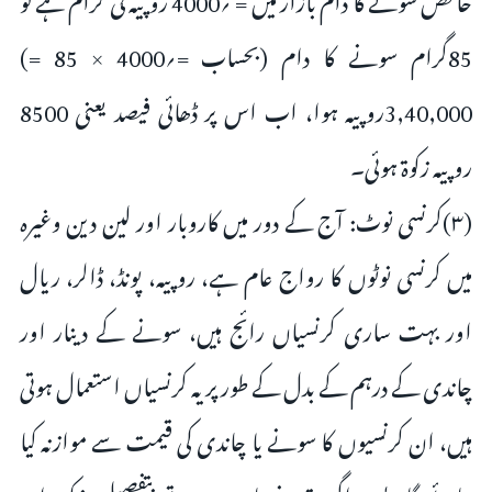
85گرام سونے کا دام (بحساب =؍4000 × 85 =)
3,40,000روپیہ ہوا، اب اس پر ڈھائی فیصد یعنی 8500
روپیہ زکوۃ ہوئی۔
(۳)کرنسی نوٹ: آج کے دور میں کاروبار اور لین دین وغیرہ
میں کرنسی نوٹوں کا رواج عام ہے، روپیہ، پونڈ، ڈالر، ریال
اور بہت ساری کرنسیاں رائج ہیں، سونے کے دینار اور
چاندی کے درہم کے بدل کے طور پر یہ کرنسیاں استعمال ہوتی
ہیں، ان کرنسیوں کا سونے یا چاندی کی قیمت سے موازنہ کیا
جائے گا، پس اگر بقدر نصاب ہوں تو بتفصیل مذکور ان