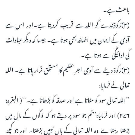
باعث ہے۔
(۲)زکوۃبندے کو اللہ سے قریب کردیتا ہے۔اور اس سے
آدمی کے ایمان میں اضافہ بھی ہوتا ہے۔ جیسا کہ دیگر عبادات
کی ادائیگی سے ہوتا ہے۔
(۳)زکوۃ دینے سے آدمی اجر عظیم کا مستحق قرار پاتا ہے۔ اللہ
تعالی نے فرمایا:
’’اللہ تعالی سود کو مٹاتا ہے اور صدقہ کو بڑھاتا ہے۔‘‘( البقرہ:
۲۷۶) اور فرمایا:’’تم جو سود پر دیتے ہو کہ لوگوں کے مال میں
بڑھتا رہتا ہے وہ اللہ تعالی کے ہاں نہیں بڑھتا۔ اور جو کچھ