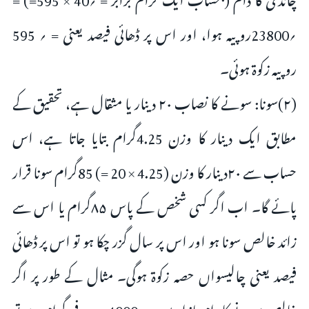
؍23800روپیہ ہوا، اور اس پر ڈھائی فیصد یعنی = ؍ 595
روپیہ زکوۃ ہوئی۔
(۲)سونا: سونے کا نصاب ۲۰ دینار یا مثقال ہے، تحقیق کے
مطابق ایک دینار کا وزن 4.25گرام بتایا جاتا ہے، اس
حساب سے ۲۰دینار کا وزن (4.25 × 20 =) 85گرام سونا قرار
پائے گا۔ اب اگر کسی شخص کے پاس ۸۵گرام یا اس سے
زائد خالص سونا ہو اور اس پر سال گزر چکا ہو تو اس پر ڈھائی
فیصد یعنی چالیسواں حصہ زکوۃ ہوگی۔ مثال کے طور پر اگر
خالص سونے کا دام بازار میں = ؍4000 روپیہ فی گرام ہے تو