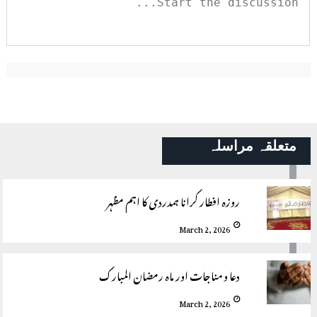
متعلقہ مراسلہ
روزه افطار كرانا ہمدردى كا اہم مظہر
March 2, 2026
دعا و مناجات اور ماہ رمضان المبارک
March 2, 2026