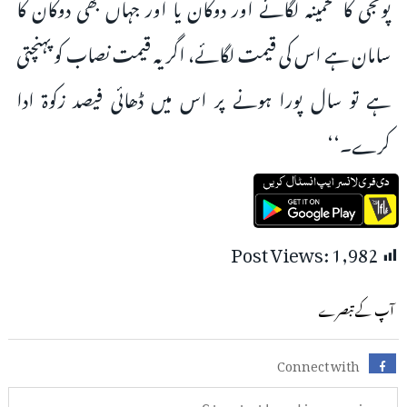
پونجی کا تخمینہ لگائے اور دوکان یا اور جہاں بھی دوکان کا
سامان ہے اس کی قیمت لگائے، اگریہ قیمت نصاب کو پہنچتی
ہے تو سال پورا ہونے پر اس میں ڈھائی فیصد زکوۃ ادا
کرے۔‘‘
Post Views:
1,982
آپ کے تبصرے
Connect with