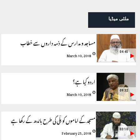
ملٹی میڈیا
مساجد و مدارس کے ذمہ داروں سے خطاب
04:45
March 10, 2018
اردو کیا ہے؟
09:32
March 10, 2018
مسجد کے اماموں کو بلّی کی طرح باندھ کے رکھا ہے
03:10
February 25, 2018