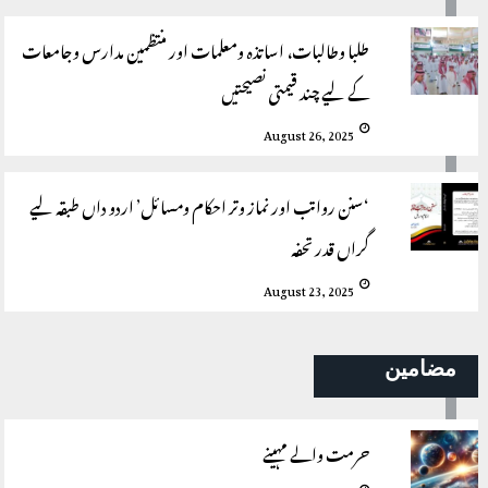
طلبا وطالبات، اساتذہ ومعلمات اور منتظمین مدارس وجامعات
کے لیے چند قیمتی نصیحتیں
August 26, 2025
‘سنن رواتب اور نماز وتر احکام ومسائل’ اردو داں طبقہ لیے
گراں قدر تحفہ
August 23, 2025
مضامین
حرمت والے مہینے