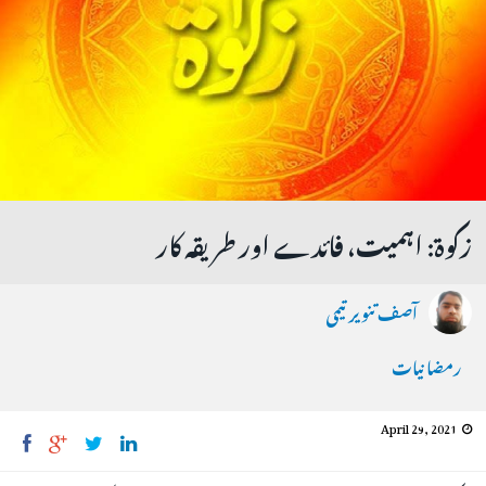
زکوۃ: اہمیت، فائدے اور طریقہ کار
آصف تنویر تیمی
رمضانیات
April 29, 2021