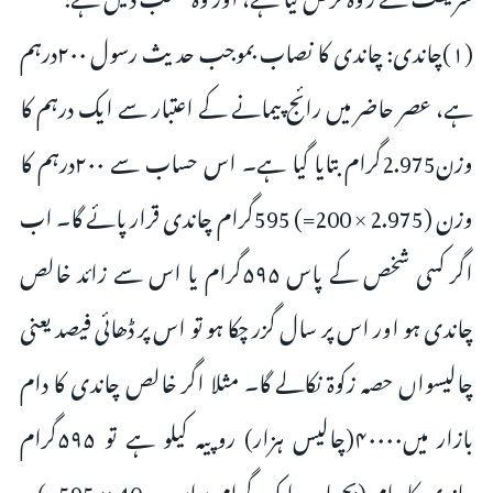
(۱)چاندی: چاندی کا نصاب بموجب حدیث رسول ۲۰۰درہم
ہے، عصر حاضر میں رائج پیمانے کے اعتبار سے ایک درہم کا
وزن2.975گرام بتایا گیا ہے۔ اس حساب سے ۲۰۰درہم کا
وزن (2.975 × 200=) 595گرام چاندی قرار پائے گا۔ اب
اگر کسی شخص کے پاس ۵۹۵گرام یا اس سے زائد خالص
چاندی ہو اور اس پر سال گزر چکا ہو تو اس پر ڈھائی فیصد یعنی
چالیسواں حصہ زکوۃ نکالے گا۔ مثلا اگر خالص چاندی کا دام
بازار میں۴۰۰۰۰(چالیس ہزار) روپیہ کیلو ہے تو ۵۹۵گرام
چاندی کا دام (بحساب ایک گرام برابر = ؍40 × 595=) =