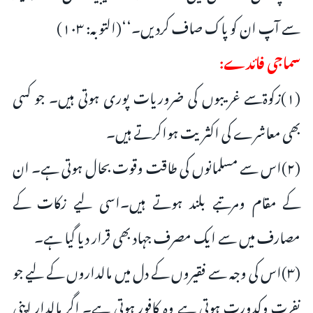
سے آپ ان کو پاک صاف کردیں۔‘‘(التوبہ: ۱۰۳)
سماجی فائدے:
(۱)زکوۃسے غریبوں کی ضروریات پوری ہوتی ہیں۔ جو کسی
بھی معاشرے کی اکثریت ہواکرتے ہیں۔
(۲)اس سے مسلمانوں کی طاقت وقوت بحال ہوتی ہے۔ ان
کے مقام ومرتبے بلند ہوتے ہیں۔اسی لیے زکات کے
مصارف میں سے ایک مصرف جہاد بھی قرار دیا گیا ہے۔
(۳)اس کی وجہ سے فقیروں کے دل میں مالداروں کے لیے جو
نفرت وکدورت ہوتی ہے وہ کافور ہوتی ہے۔ اگر مالدار اپنی