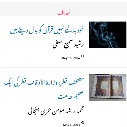
تعارف
خود بدلتے نہیں قرآں کو بدل دیتے ہیں
رشید سمیع سلفی
May 16, 2024
مصحف قطر: وزارة الأوقاف قطر كى ایک
عظيم خدمت
محمد راشد مومن عمری ہنچالی
May 6, 2023