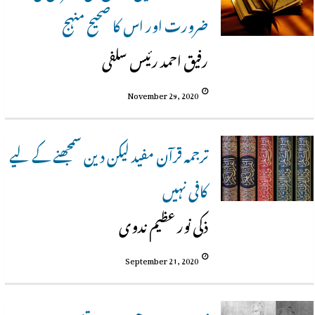
ضرورت اور اس کا صحیح منہج
رفیق احمد رئیس سلفی
November 29, 2020
ترجمہ قرآن مفید لیکن دین سمجھنے کے لیے
کافی نہیں
ذکی نور عظیم ندوی
September 21, 2020