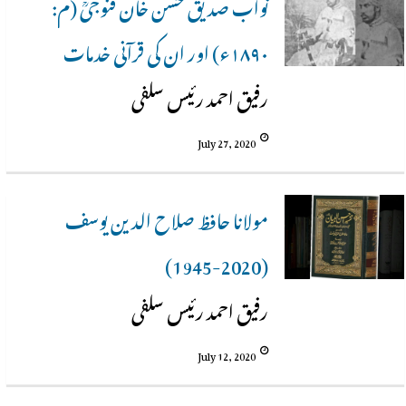
نواب صدیق حسن خان قنوجیؒ (م:
۱۸۹۰ء) اور ان کی قرآنی خدمات
رفیق احمد رئیس سلفی
July 27, 2020
مولانا حافظ صلاح الدین یوسف
(2020-1945)
رفیق احمد رئیس سلفی
July 12, 2020