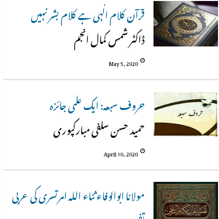
قرآن کلام الٰہی ہے کلام بشر نہیں
ڈاکٹر شمس کمال انجم
May 5, 2020
حروف سبعہ: ایک علمی جائزہ
حمید حسن سلفی مبارکپوری
April 10, 2020
مولانا ابوالوفاء ثناء اللہ امرتسری کی عربی
تفسیر