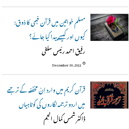
مسلم خواتین میں قرآن فہمی کا ذوق:
کیوں اور کیسے پیدا کیا جائے؟
رفیق احمد رئیس سلفی
December 30, 2022
قرآن کریم میں وارد اِنْ مخفّفہ کے ترجمے
میں اردو ترجمہ نگاروں کی کوتاہیاں
ڈاکٹر شمس کمال انجم