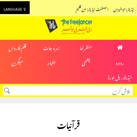
ایڈیٹر: ابوالمیزان
اسسٹنٹ ایڈیٹر: ابن کلیم
LANGUAGE ⊽
منظرنما
زمرہ جات
قلم کارواں
روبرو
چٹھی
اخبار
میگزین
ایڈیٹوریل بورڈ
قرآنیات