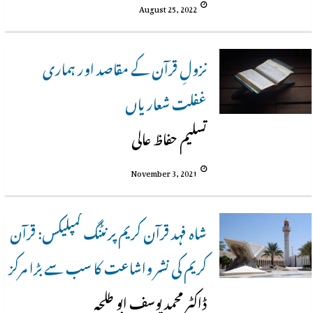
August 25, 2022
نزولِ قرآن کے مقاصد اور ہماری
غفلت شعاریاں
تسلیم حفاظ عالی
November 3, 2021
شاہ فہد قرآن کریم پرنٹنگ کمپلیکس: قرآن
کریم کی نشر واشاعت کا سب سے بڑا مرکز
ڈاکٹر محمد یوسف ابو طلحہ