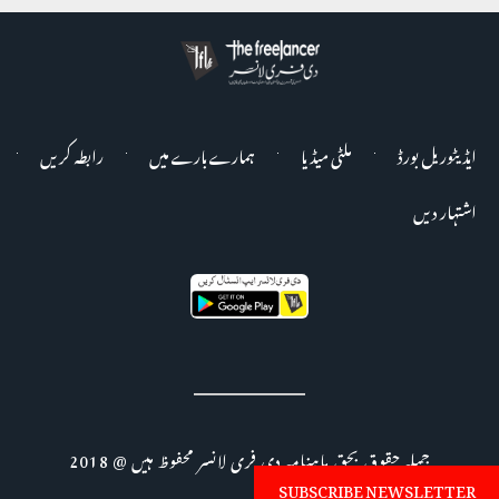
ایڈیٹوریل بورڈ
ملٹی میڈیا
ہمارے بارے میں
رابطہ کریں
اشتہار دیں
جملہ حقوق بحق ماہنامہ دی فری لانسر محفوظ ہیں @ 2018
SUBSCRIBE NEWSLETTER